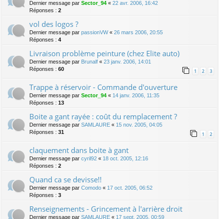
Dernier message par
Sector_94
«
22 avr. 2006, 16:42
Réponses :
2
vol des logos ?
Dernier message par
passionVW
«
26 mars 2006, 20:55
Réponses :
4
Livraison problème peinture (chez Elite auto)
Dernier message par
Brunalf
«
23 janv. 2006, 14:01
Réponses :
60
1
2
3
Trappe à réservoir - Commande d'ouverture
Dernier message par
Sector_94
«
14 janv. 2006, 11:35
Réponses :
13
Boite a gant rayée : coût du remplacement ?
Dernier message par
SAMLAURE
«
15 nov. 2005, 04:05
Réponses :
31
1
2
claquement dans boite à gant
Dernier message par
cyril92
«
18 oct. 2005, 12:16
Réponses :
2
Quand ca se devisse!!
Dernier message par
Comodo
«
17 oct. 2005, 06:52
Réponses :
3
Renseignements - Grincement à l'arrière droit
Dernier message par
SAMLAURE
«
17 sept. 2005, 00:59