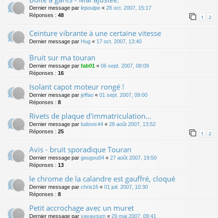
Dernier message par
lepoulpe
«
28 oct. 2007, 15:17
Réponses :
48
1
2
Ceinture vibrante à une certaine vitesse
Dernier message par
Hug
«
17 oct. 2007, 13:40
Bruit sur ma touran
Dernier message par
fab01
«
06 sept. 2007, 08:09
Réponses :
16
Isolant capot moteur rongé !
Dernier message par
jeffao
«
01 sept. 2007, 09:00
Réponses :
8
Rivets de plaque d'immatriculation...
Dernier message par
ludovic44
«
28 août 2007, 13:52
Réponses :
25
1
2
Avis - bruit sporadique Touran
Dernier message par
gougou04
«
27 août 2007, 19:50
Réponses :
13
le chrome de la calandre est gauffré, cloqué
Dernier message par
chris16
«
01 juil. 2007, 10:30
Réponses :
8
Petit accrochage avec un muret
Dernier message par
vavavoum
«
29 mai 2007, 09:41