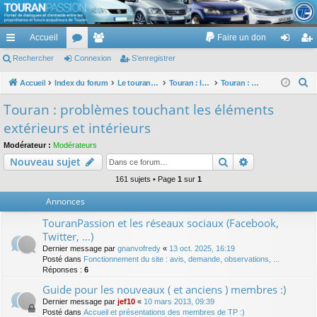
TouranPassion
Accueil
Faire un don
Le forum des propriétaires ou futurs acquéreurs du Volkswagen Touran
cc
Rechercher
or
Connexion
e
S’enregistrer
on
’e
ès
u
m
ne
nr
R
Accueil
Index du forum
Le touran dans ses versions I (V1 V2 V3) et II ...
Touran : les éléments et équipements extérieurs et intérieurs
Touran : problèmes touchant les éléments extérieurs et intérieurs
e
ra
m
br
xi
eg
Touran : problèmes touchant les éléments
c
pi
s
es
on
ist
extérieurs et intérieurs
h
de
re
e
Modérateur :
Modérateurs
Rechercher
Recherche av
Nouveau sujet
r
r
c
161 sujets • Page
1
sur
1
h
Annonces
e
TouranPassion et les réseaux sociaux (Facebook,
r
Twitter, ...)
Dernier message par
gnanvofredy
«
13 oct. 2025, 16:19
Posté dans
Fonctionnement du site : avis, demande, observations, ...
Réponses :
6
Guide pour les nouveaux ( et anciens ) membres :)
Dernier message par
jef10
«
10 mars 2013, 09:39
Posté dans
Accueil et présentations des membres de TP :)