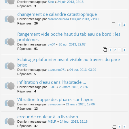
Dernier message par
Sine
«
24 juin 2013, 22:16
Réponses :
3
changement de calandre catastrophique
Dernier message par
Marcocarrera4
«
03 juin 2013, 21:30
Réponses :
26
1
2
Rangement vide poche haut du tableau de bord : les
problèmes
Dernier message par
vw34
«
20 avr. 2013, 22:07
Réponses :
91
1
2
3
4
Eclairage plafonnier avant visible au travers du pare
brise
Dernier message par
zazounet971
«
04 avr. 2013, 03:29
Réponses :
5
Infiltration d'eau dans l'habitacle....
Dernier message par
JI.JO
«
26 mars 2013, 23:26
Réponses :
4
Vibration trappe des phares sur hayon
Dernier message par
vavavoum
«
21 mars 2013, 19:06
Réponses :
13
erreur de couleur à la livraison
Dernier message par
MELR
«
24 févr. 2013, 19:18
Réponses :
47
1
2