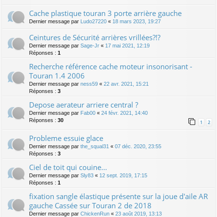
Cache plastique touran 3 porte arrière gauche
Dernier message par
Ludo27220
«
18 mars 2023, 19:27
Ceintures de Sécurité arrières vrillées?!?
Dernier message par
Sage-Jr
«
17 mai 2021, 12:19
Réponses :
1
Recherche référence cache moteur insonorisant -
Touran 1.4 2006
Dernier message par
ness59
«
22 avr. 2021, 15:21
Réponses :
3
Depose aerateur arriere central ?
Dernier message par
Fab00
«
24 févr. 2021, 14:40
Réponses :
30
1
2
Probleme essuie glace
Dernier message par
the_squal31
«
07 déc. 2020, 23:55
Réponses :
3
Ciel de toit qui couine...
Dernier message par
Sly83
«
12 sept. 2019, 17:15
Réponses :
1
fixation sangle élastique présente sur la joue d'aile AR
gauche Cassée sur Touran 2 de 2018
Dernier message par
ChickenRun
«
23 août 2019, 13:13