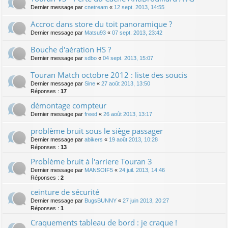
Dernier message par
cnetream
«
12 sept. 2013, 14:55
Accroc dans store du toit panoramique ?
Dernier message par
Matsu93
«
07 sept. 2013, 23:42
Bouche d'aération HS ?
Dernier message par
sdbo
«
04 sept. 2013, 15:07
Touran Match octobre 2012 : liste des soucis
Dernier message par
Sine
«
27 août 2013, 13:50
Réponses :
17
démontage compteur
Dernier message par
freed
«
26 août 2013, 13:17
problème bruit sous le siège passager
Dernier message par
abikers
«
19 août 2013, 10:28
Réponses :
13
Problème bruit à l'arriere Touran 3
Dernier message par
MANSOIF5
«
24 juil. 2013, 14:46
Réponses :
2
ceinture de sécurité
Dernier message par
BugsBUNNY
«
27 juin 2013, 20:27
Réponses :
1
Craquements tableau de bord : je craque !