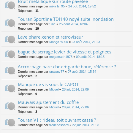
Bruit métallique sur route pavetée
Dernier message par
mika tsi 95
«
24 oct. 2014, 19:52
Réponses :
11
Touran Sportline TDI140 noyé suite inondation
Dernier message par
Sine
«
25 août 2014, 18:04
Réponses :
19
Lave phare xenon et retroviseur
Dernier message par
Mango78000
«
23 août 2014, 21:23
bague de serrage levier de vitesse et poignees
Dernier message par
megamach1975
«
09 août 2014, 18:15
Accrochage pare-chox + garde boue, référence ?
Dernier message par
spawny77
«
07 août 2014, 15:34
Réponses :
2
Manque de vis sous le CAPOT
Dernier message par
Miguel
«
28 juil. 2014, 22:09
Réponses :
9
Mauvais ajustement du coffre
Dernier message par
Miguel
«
28 juil. 2014, 22:06
Réponses :
3
Touran V1 : rideau toit ouvrant cassé ?
Dernier message par
fredchassard
«
22 juin 2014, 21:58