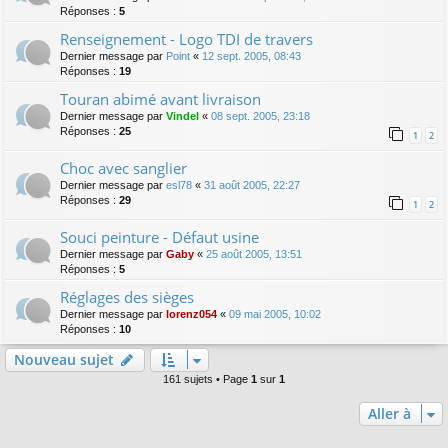
Réponses :
5
Renseignement - Logo TDI de travers
Dernier message par
Point
«
12 sept. 2005, 08:43
Réponses :
19
Touran abimé avant livraison
Dernier message par
Vindel
«
08 sept. 2005, 23:18
Réponses :
25
1
2
Choc avec sanglier
Dernier message par
esl78
«
31 août 2005, 22:27
Réponses :
29
1
2
Souci peinture - Défaut usine
Dernier message par
Gaby
«
25 août 2005, 13:51
Réponses :
5
Réglages des sièges
Dernier message par
lorenz054
«
09 mai 2005, 10:02
Réponses :
10
Nouveau sujet
161 sujets • Page
1
sur
1
Aller à