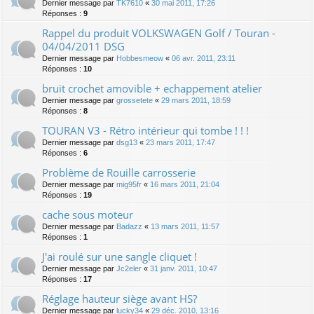
Dernier message par
TK7610
«
30 mai 2011, 17:26
Réponses :
9
Rappel du produit VOLKSWAGEN Golf / Touran -
04/04/2011 DSG
Dernier message par
Hobbesmeow
«
06 avr. 2011, 23:11
Réponses :
10
bruit crochet amovible + echappement atelier
Dernier message par
grossetete
«
29 mars 2011, 18:59
Réponses :
8
TOURAN V3 - Rétro intérieur qui tombe ! ! !
Dernier message par
dsg13
«
23 mars 2011, 17:47
Réponses :
6
Problème de Rouille carrosserie
Dernier message par
mig95fr
«
16 mars 2011, 21:04
Réponses :
19
cache sous moteur
Dernier message par
Badazz
«
13 mars 2011, 11:57
Réponses :
1
J'ai roulé sur une sangle cliquet !
Dernier message par
Jc2eler
«
31 janv. 2011, 10:47
Réponses :
17
Réglage hauteur siège avant HS?
Dernier message par
lucky34
«
29 déc. 2010, 13:16