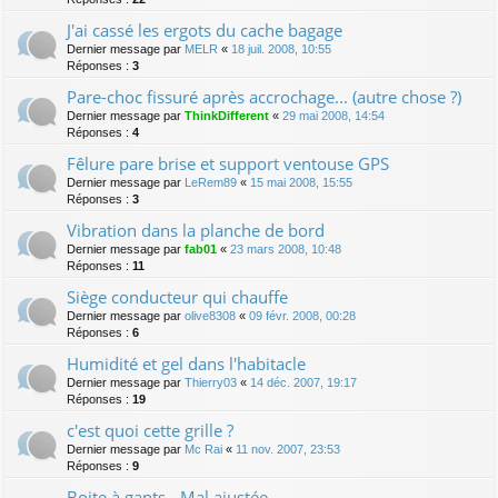
J'ai cassé les ergots du cache bagage
Dernier message par
MELR
«
18 juil. 2008, 10:55
Réponses :
3
Pare-choc fissuré après accrochage... (autre chose ?)
Dernier message par
ThinkDifferent
«
29 mai 2008, 14:54
Réponses :
4
Fêlure pare brise et support ventouse GPS
Dernier message par
LeRem89
«
15 mai 2008, 15:55
Réponses :
3
Vibration dans la planche de bord
Dernier message par
fab01
«
23 mars 2008, 10:48
Réponses :
11
Siège conducteur qui chauffe
Dernier message par
olive8308
«
09 févr. 2008, 00:28
Réponses :
6
Humidité et gel dans l'habitacle
Dernier message par
Thierry03
«
14 déc. 2007, 19:17
Réponses :
19
c'est quoi cette grille ?
Dernier message par
Mc Rai
«
11 nov. 2007, 23:53
Réponses :
9
Boite à gants - Mal ajustée.