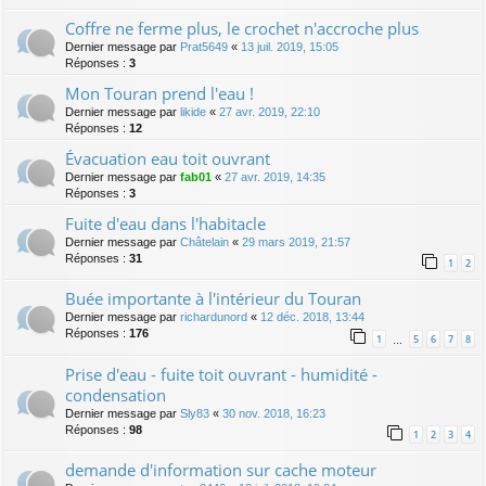
Coffre ne ferme plus, le crochet n'accroche plus
Dernier message par
Prat5649
«
13 juil. 2019, 15:05
Réponses :
3
Mon Touran prend l'eau !
Dernier message par
likide
«
27 avr. 2019, 22:10
Réponses :
12
Évacuation eau toit ouvrant
Dernier message par
fab01
«
27 avr. 2019, 14:35
Réponses :
3
Fuite d'eau dans l'habitacle
Dernier message par
Châtelain
«
29 mars 2019, 21:57
Réponses :
31
1
2
Buée importante à l'intérieur du Touran
Dernier message par
richardunord
«
12 déc. 2018, 13:44
Réponses :
176
1
5
6
7
8
…
Prise d'eau - fuite toit ouvrant - humidité -
condensation
Dernier message par
Sly83
«
30 nov. 2018, 16:23
Réponses :
98
1
2
3
4
demande d'information sur cache moteur