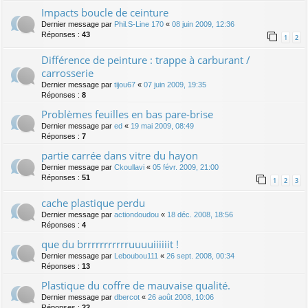
Impacts boucle de ceinture
Dernier message par
Phil.S-Line 170
«
08 juin 2009, 12:36
Réponses :
43
1
2
Différence de peinture : trappe à carburant /
carrosserie
Dernier message par
tijou67
«
07 juin 2009, 19:35
Réponses :
8
Problèmes feuilles en bas pare-brise
Dernier message par
ed
«
19 mai 2009, 08:49
Réponses :
7
partie carrée dans vitre du hayon
Dernier message par
Ckoullavi
«
05 févr. 2009, 21:00
Réponses :
51
1
2
3
cache plastique perdu
Dernier message par
actiondoudou
«
18 déc. 2008, 18:56
Réponses :
4
que du brrrrrrrrrrruuuuiiiiiit !
Dernier message par
Leboubou111
«
26 sept. 2008, 00:34
Réponses :
13
Plastique du coffre de mauvaise qualité.
Dernier message par
dbercot
«
26 août 2008, 10:06
Réponses :
22