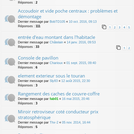
Réponses :
2
Accoudoir et vide poche centraux : problèmes et
démontage
Dernier message par
BobTD105
«
10 oct. 2016, 09:13
Réponses :
111
1
2
3
4
5
entrée d'eau montant dans l'habitacle
Dernier message par
Châtelain
«
14 janv. 2016, 09:53
Réponses :
33
1
2
Console de pavillon
Dernier message par
Charioux
«
01 sept. 2015, 09:40
Réponses :
6
element exterieur sous le touran
Dernier message par
Sly83
«
12 août 2015, 22:30
Réponses :
3
Rangement des caches de couvre-coffre
Dernier message par
fab01
«
16 mai 2015, 20:46
Réponses :
3
Miroir retroviseur coté conducteur prix
stratosphérique
Dernier message par
Thx-2
«
05 nov. 2014, 16:44
Réponses :
5