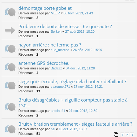
démontage porte gobelet
Dernier message par
MELR
«
06 févr. 2013, 21:43
Réponses :
2
Problème de boite de vitesse : 6e qui saute ?
Dernier message par
Borken
«
27 août 2013, 10:20
Réponses :
1
hayon arrière : ne ferme pas ?
Dernier message par
sud_marcos
«
26 déc. 2012, 15:07
Réponses :
2
antenne GPS décrochée.
Dernier message par
Badazz
«
04 déc. 2012, 11:28
Réponses :
4
siège qui s'écroule, réglage dela hauteur défaillant ?
Dernier message par
zazounet971
«
17 nov. 2012, 14:21
Réponses :
13
Bruits désagréables + aiguille compteur pas stable à
130...
Dernier message par
antoine41
«
21 oct. 2012, 12:39
Réponses :
2
Bruit vibration tremblement - sièges fauteuils arrière ?
Dernier message par
nsi
«
10 oct. 2012, 18:37
Réponses :
51
1
2
3