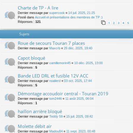
Charte de TP - A lire
Dernier message par
supercook
«
14 juil. 2025, 21:25
Posté dans
Accueil et présentations des membres de TP :)
Réponses :
121
1
2
3
4
5
Sujets
Roue de secours Touran 7 places
Dernier message par
Maxcrb
«
26 déc. 2025, 19:40
Capot bloqué
Dernier message par
camillemorin45
«
10 déc. 2025, 13:00
Réponses :
5
Bande LED DRL et fusible 12V ACC
Dernier message par
noalierd
«
03 oct. 2025, 17:44
Réponses :
5
Démontage accoudoir central - Touran 2019
Dernier message par
tom2446
«
11 août 2025, 06:04
Réponses :
1
haillon arrière bloqué
Dernier message par
Teddy 59
«
15 juil. 2025, 09:42
Molette débit air
Dernier message par
Madou84
«
11 sept. 2023, 00:48