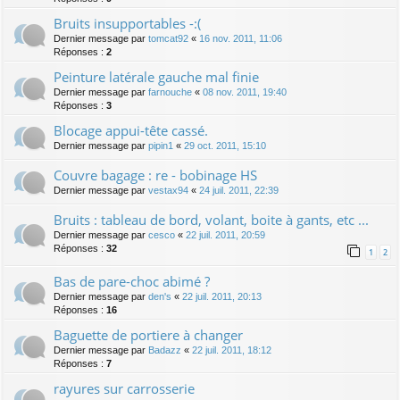
Bruits insupportables -:(
Dernier message par
tomcat92
«
16 nov. 2011, 11:06
Réponses :
2
Peinture latérale gauche mal finie
Dernier message par
farnouche
«
08 nov. 2011, 19:40
Réponses :
3
Blocage appui-tête cassé.
Dernier message par
pipin1
«
29 oct. 2011, 15:10
Couvre bagage : re - bobinage HS
Dernier message par
vestax94
«
24 juil. 2011, 22:39
Bruits : tableau de bord, volant, boite à gants, etc ...
Dernier message par
cesco
«
22 juil. 2011, 20:59
Réponses :
32
1
2
Bas de pare-choc abimé ?
Dernier message par
den's
«
22 juil. 2011, 20:13
Réponses :
16
Baguette de portiere à changer
Dernier message par
Badazz
«
22 juil. 2011, 18:12
Réponses :
7
rayures sur carrosserie