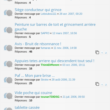
Réponses :
4
Siège conducteur qui grince
Dernier message par
Leboubou111
«
28 avr. 2007, 00:20
Réponses :
4
Peinture sur barres de toit et grincement arrière
gauche
Dernier message par
SAPR3
«
12 mars 2007, 16:56
Réponses :
5
Avis - Bruit de résonnance !
Dernier message par
fumaras
«
11 nov. 2006, 14:58
Réponses :
46
1
2
Appuies tetes arriere qui descendent tout seul !
Dernier message par
ThinkDifferent
«
03 oct. 2006, 19:11
Réponses :
16
Paf ... Mon pare brise ...
Dernier message par
Stroke
«
28 août 2006, 21:39
Réponses :
25
1
2
Vide poche qui couine
Dernier message par
touranTDIDSG
«
21 juil. 2006, 09:50
Réponses :
10
tablette cassée