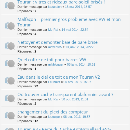
Touran : vitres et rideaux pare-soleil brisés !
Dernier message par
lpascalon
«
16 mai 2014, 18:57
Réponses :
7
Malfaçon = premier gros problème avec VW et mon
Touran
Dernier message par
Mc Rai
«
14 mai 2014, 22:54
Réponses :
4
Nettoyer et demonter baie de pare brise
Dernier message par
alexcat85
«
13 janv. 2014, 20:22
Réponses :
2
Quel coffre de toit pour barres VW
Dernier message par
mikblogger
«
08 janv. 2014, 10:51
Réponses :
1
Eau dans le ciel de toit de mon Touran V2
Dernier message par
Le Mulot
«
05 nov. 2013, 15:07
Réponses :
22
Où trouver cache transparent plafonnier avant ?
Dernier message par
Mc Rai
«
30 oct. 2013, 11:01
Réponses :
2
changement du plexi des compteur
Dernier message par
lepoulpe
«
08 oct. 2013, 19:57
Réponses :
12
Touran V3 - Perte du Cache AntiBrouillard AVG