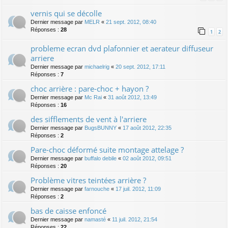
vernis qui se décolle
Dernier message par
MELR
«
21 sept. 2012, 08:40
Réponses :
28
1
2
probleme ecran dvd plafonnier et aerateur diffuseur
arriere
Dernier message par
michaelrig
«
20 sept. 2012, 17:11
Réponses :
7
choc arrière : pare-choc + hayon ?
Dernier message par
Mc Rai
«
31 août 2012, 13:49
Réponses :
16
des sifflements de vent à l'arriere
Dernier message par
BugsBUNNY
«
17 août 2012, 22:35
Réponses :
2
Pare-choc déformé suite montage attelage ?
Dernier message par
buffalo debile
«
02 août 2012, 09:51
Réponses :
20
Problème vitres teintées arrière ?
Dernier message par
farnouche
«
17 juil. 2012, 11:09
Réponses :
2
bas de caisse enfoncé
Dernier message par
namasté
«
11 juil. 2012, 21:54
Réponses :
22