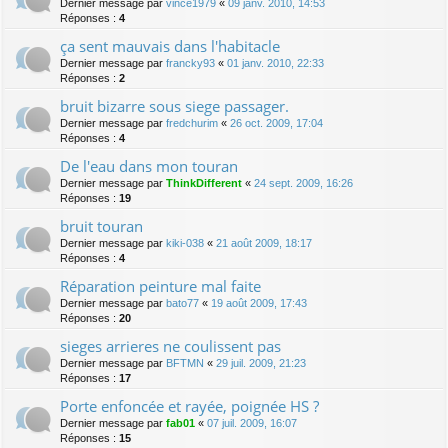
Dernier message par
vince1979
«
09 janv. 2010, 14:53
Réponses :
4
ça sent mauvais dans l'habitacle
Dernier message par
francky93
«
01 janv. 2010, 22:33
Réponses :
2
bruit bizarre sous siege passager.
Dernier message par
fredchurim
«
26 oct. 2009, 17:04
Réponses :
4
De l'eau dans mon touran
Dernier message par
ThinkDifferent
«
24 sept. 2009, 16:26
Réponses :
19
bruit touran
Dernier message par
kiki-038
«
21 août 2009, 18:17
Réponses :
4
Réparation peinture mal faite
Dernier message par
bato77
«
19 août 2009, 17:43
Réponses :
20
sieges arrieres ne coulissent pas
Dernier message par
BFTMN
«
29 juil. 2009, 21:23
Réponses :
17
Porte enfoncée et rayée, poignée HS ?
Dernier message par
fab01
«
07 juil. 2009, 16:07
Réponses :
15