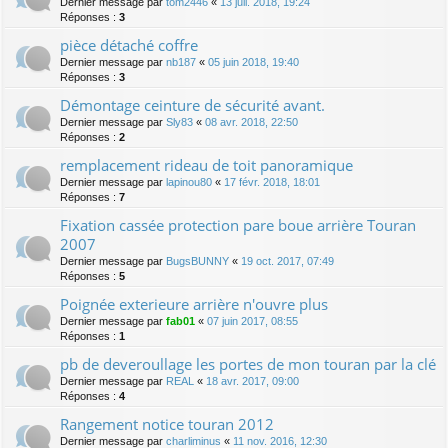
Dernier message par
tom2446
«
13 juil. 2018, 19:24
Réponses :
3
pièce détaché coffre
Dernier message par
nb187
«
05 juin 2018, 19:40
Réponses :
3
Démontage ceinture de sécurité avant.
Dernier message par
Sly83
«
08 avr. 2018, 22:50
Réponses :
2
remplacement rideau de toit panoramique
Dernier message par
lapinou80
«
17 févr. 2018, 18:01
Réponses :
7
Fixation cassée protection pare boue arrière Touran
2007
Dernier message par
BugsBUNNY
«
19 oct. 2017, 07:49
Réponses :
5
Poignée exterieure arrière n'ouvre plus
Dernier message par
fab01
«
07 juin 2017, 08:55
Réponses :
1
pb de deveroullage les portes de mon touran par la clé
Dernier message par
REAL
«
18 avr. 2017, 09:00
Réponses :
4
Rangement notice touran 2012
Dernier message par
charliminus
«
11 nov. 2016, 12:30