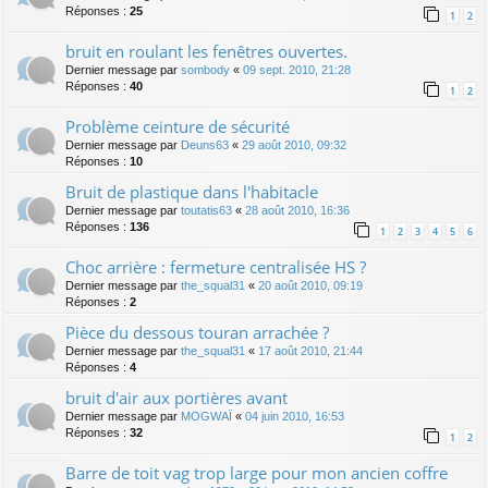
Réponses :
25
1
2
bruit en roulant les fenêtres ouvertes.
Dernier message par
sombody
«
09 sept. 2010, 21:28
Réponses :
40
1
2
Problème ceinture de sécurité
Dernier message par
Deuns63
«
29 août 2010, 09:32
Réponses :
10
Bruit de plastique dans l'habitacle
Dernier message par
toutatis63
«
28 août 2010, 16:36
Réponses :
136
1
2
3
4
5
6
Choc arrière : fermeture centralisée HS ?
Dernier message par
the_squal31
«
20 août 2010, 09:19
Réponses :
2
Pièce du dessous touran arrachée ?
Dernier message par
the_squal31
«
17 août 2010, 21:44
Réponses :
4
bruit d'air aux portières avant
Dernier message par
MOGWAÏ
«
04 juin 2010, 16:53
Réponses :
32
1
2
Barre de toit vag trop large pour mon ancien coffre