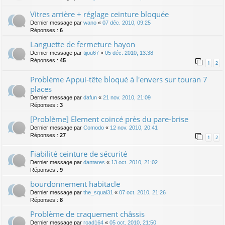
Vitres arrière + réglage ceinture bloquée
Dernier message par
wano
«
07 déc. 2010, 09:25
Réponses :
6
Languette de fermeture hayon
Dernier message par
tijou67
«
05 déc. 2010, 13:38
Réponses :
45
1
2
Probléme Appui-tête bloqué à l'envers sur touran 7
places
Dernier message par
dafun
«
21 nov. 2010, 21:09
Réponses :
3
[Problème] Element coincé près du pare-brise
Dernier message par
Comodo
«
12 nov. 2010, 20:41
Réponses :
27
1
2
Fiabilité ceinture de sécurité
Dernier message par
dantares
«
13 oct. 2010, 21:02
Réponses :
9
bourdonnement habitacle
Dernier message par
the_squal31
«
07 oct. 2010, 21:26
Réponses :
8
Problème de craquement châssis
Dernier message par
road164
«
05 oct. 2010, 21:50