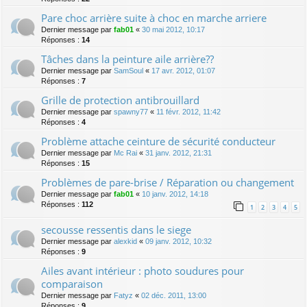
Pare choc arrière suite à choc en marche arriere
Dernier message par
fab01
«
30 mai 2012, 10:17
Réponses :
14
Tâches dans la peinture aile arrière??
Dernier message par
SamSoul
«
17 avr. 2012, 01:07
Réponses :
7
Grille de protection antibrouillard
Dernier message par
spawny77
«
11 févr. 2012, 11:42
Réponses :
4
Problème attache ceinture de sécurité conducteur
Dernier message par
Mc Rai
«
31 janv. 2012, 21:31
Réponses :
15
Problèmes de pare-brise / Réparation ou changement
Dernier message par
fab01
«
10 janv. 2012, 14:18
Réponses :
112
1
2
3
4
5
secousse ressentis dans le siege
Dernier message par
alexkid
«
09 janv. 2012, 10:32
Réponses :
9
Ailes avant intérieur : photo soudures pour
comparaison
Dernier message par
Fatyz
«
02 déc. 2011, 13:00
Réponses :
9