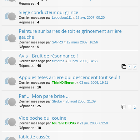
Réponses :
4
Siège conducteur qui grince
Dernier message par
Leboubou111
«
28 avr. 2007, 00:20
Réponses :
4
Peinture sur barres de toit et grincement arrière
gauche
Dernier message par
SAPR3
«
12 mars 2007, 16:56
Réponses :
5
Avis - Bruit de résonnance !
Dernier message par
fumaras
«
11 nov. 2006, 14:58
Réponses :
46
1
2
Appuies tetes arriere qui descendent tout seul !
Dernier message par
ThinkDifferent
«
03 oct. 2006, 19:11
Réponses :
16
Paf ... Mon pare brise ...
Dernier message par
Stroke
«
28 août 2006, 21:39
Réponses :
25
1
2
Vide poche qui couine
Dernier message par
touranTDIDSG
«
21 juil. 2006, 09:50
Réponses :
10
tablette cassée