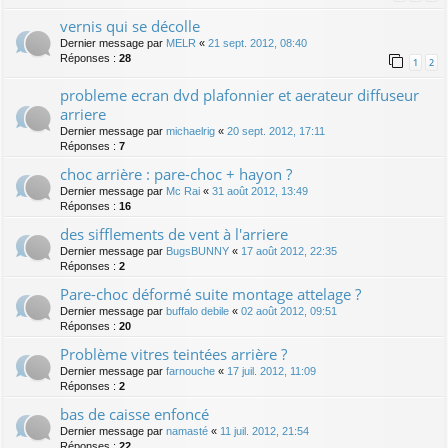
vernis qui se décolle
Dernier message par
MELR
«
21 sept. 2012, 08:40
Réponses :
28
1
2
probleme ecran dvd plafonnier et aerateur diffuseur
arriere
Dernier message par
michaelrig
«
20 sept. 2012, 17:11
Réponses :
7
choc arrière : pare-choc + hayon ?
Dernier message par
Mc Rai
«
31 août 2012, 13:49
Réponses :
16
des sifflements de vent à l'arriere
Dernier message par
BugsBUNNY
«
17 août 2012, 22:35
Réponses :
2
Pare-choc déformé suite montage attelage ?
Dernier message par
buffalo debile
«
02 août 2012, 09:51
Réponses :
20
Problème vitres teintées arrière ?
Dernier message par
farnouche
«
17 juil. 2012, 11:09
Réponses :
2
bas de caisse enfoncé
Dernier message par
namasté
«
11 juil. 2012, 21:54
Réponses :
22