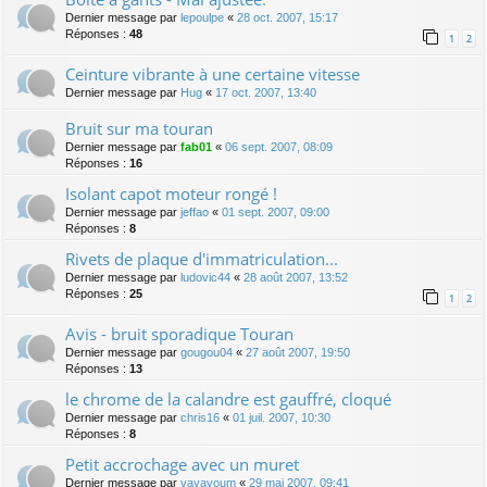
Dernier message par
lepoulpe
«
28 oct. 2007, 15:17
Réponses :
48
1
2
Ceinture vibrante à une certaine vitesse
Dernier message par
Hug
«
17 oct. 2007, 13:40
Bruit sur ma touran
Dernier message par
fab01
«
06 sept. 2007, 08:09
Réponses :
16
Isolant capot moteur rongé !
Dernier message par
jeffao
«
01 sept. 2007, 09:00
Réponses :
8
Rivets de plaque d'immatriculation...
Dernier message par
ludovic44
«
28 août 2007, 13:52
Réponses :
25
1
2
Avis - bruit sporadique Touran
Dernier message par
gougou04
«
27 août 2007, 19:50
Réponses :
13
le chrome de la calandre est gauffré, cloqué
Dernier message par
chris16
«
01 juil. 2007, 10:30
Réponses :
8
Petit accrochage avec un muret
Dernier message par
vavavoum
«
29 mai 2007, 09:41