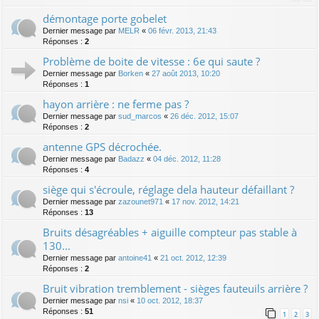
démontage porte gobelet
Dernier message par
MELR
«
06 févr. 2013, 21:43
Réponses :
2
Problème de boite de vitesse : 6e qui saute ?
Dernier message par
Borken
«
27 août 2013, 10:20
Réponses :
1
hayon arrière : ne ferme pas ?
Dernier message par
sud_marcos
«
26 déc. 2012, 15:07
Réponses :
2
antenne GPS décrochée.
Dernier message par
Badazz
«
04 déc. 2012, 11:28
Réponses :
4
siège qui s'écroule, réglage dela hauteur défaillant ?
Dernier message par
zazounet971
«
17 nov. 2012, 14:21
Réponses :
13
Bruits désagréables + aiguille compteur pas stable à
130...
Dernier message par
antoine41
«
21 oct. 2012, 12:39
Réponses :
2
Bruit vibration tremblement - sièges fauteuils arrière ?
Dernier message par
nsi
«
10 oct. 2012, 18:37
Réponses :
51
1
2
3