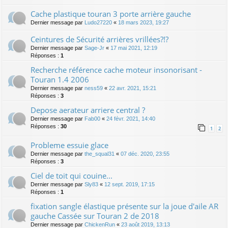
Cache plastique touran 3 porte arrière gauche
Dernier message par
Ludo27220
«
18 mars 2023, 19:27
Ceintures de Sécurité arrières vrillées?!?
Dernier message par
Sage-Jr
«
17 mai 2021, 12:19
Réponses :
1
Recherche référence cache moteur insonorisant -
Touran 1.4 2006
Dernier message par
ness59
«
22 avr. 2021, 15:21
Réponses :
3
Depose aerateur arriere central ?
Dernier message par
Fab00
«
24 févr. 2021, 14:40
Réponses :
30
1
2
Probleme essuie glace
Dernier message par
the_squal31
«
07 déc. 2020, 23:55
Réponses :
3
Ciel de toit qui couine...
Dernier message par
Sly83
«
12 sept. 2019, 17:15
Réponses :
1
fixation sangle élastique présente sur la joue d'aile AR
gauche Cassée sur Touran 2 de 2018
Dernier message par
ChickenRun
«
23 août 2019, 13:13