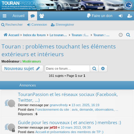
TouranPassion
Accueil
Faire un don
Le forum des propriétaires ou futurs acquéreurs du Volkswagen Touran
cc
Rechercher
or
Connexion
e
S’enregistrer
on
’e
ès
u
m
ne
nr
R
Accueil
Index du forum
Le touran dans ses versions I (V1 V2 V3) et II ...
Touran : les éléments et équipements extérieurs et intérieurs
Touran : problèmes touchant les éléments extérieurs et intérieurs
e
ra
m
br
xi
eg
Touran : problèmes touchant les éléments
c
pi
s
es
on
ist
extérieurs et intérieurs
h
de
re
e
Modérateur :
Modérateurs
Rechercher
Recherche av
Nouveau sujet
r
r
c
161 sujets • Page
1
sur
1
h
Annonces
e
TouranPassion et les réseaux sociaux (Facebook,
r
Twitter, ...)
Dernier message par
gnanvofredy
«
13 oct. 2025, 16:19
Posté dans
Fonctionnement du site : avis, demande, observations, ...
Réponses :
6
Guide pour les nouveaux ( et anciens ) membres :)
Dernier message par
jef10
«
10 mars 2013, 09:39
Posté dans
Accueil et présentations des membres de TP :)