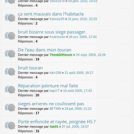
Dernier message par
vince1979
«
09 janv. 2010, 14:53
Réponses :
4
ça sent mauvais dans l'habitacle
Dernier message par
francky93
«
01 janv. 2010, 22:33
Réponses :
2
bruit bizarre sous siege passager.
Dernier message par
fredchurim
«
26 oct. 2009, 17:04
Réponses :
4
De l'eau dans mon touran
Dernier message par
ThinkDifferent
«
24 sept. 2009, 16:26
Réponses :
19
bruit touran
Dernier message par
kiki-038
«
21 août 2009, 18:17
Réponses :
4
Réparation peinture mal faite
Dernier message par
bato77
«
19 août 2009, 17:43
Réponses :
20
sieges arrieres ne coulissent pas
Dernier message par
BFTMN
«
29 juil. 2009, 21:23
Réponses :
17
Porte enfoncée et rayée, poignée HS ?
Dernier message par
fab01
«
07 juil. 2009, 16:07
Réponses :
15