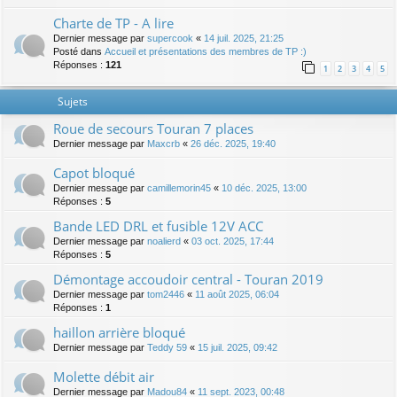
Charte de TP - A lire
Dernier message par
supercook
«
14 juil. 2025, 21:25
Posté dans
Accueil et présentations des membres de TP :)
Réponses :
121
1
2
3
4
5
Sujets
Roue de secours Touran 7 places
Dernier message par
Maxcrb
«
26 déc. 2025, 19:40
Capot bloqué
Dernier message par
camillemorin45
«
10 déc. 2025, 13:00
Réponses :
5
Bande LED DRL et fusible 12V ACC
Dernier message par
noalierd
«
03 oct. 2025, 17:44
Réponses :
5
Démontage accoudoir central - Touran 2019
Dernier message par
tom2446
«
11 août 2025, 06:04
Réponses :
1
haillon arrière bloqué
Dernier message par
Teddy 59
«
15 juil. 2025, 09:42
Molette débit air
Dernier message par
Madou84
«
11 sept. 2023, 00:48