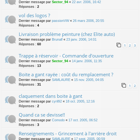
Dernier message par
Sector_94
«
22 avr. 2006, 16:42
Réponses :
2
vol des logos ?
Dernier message par
passionVW
«
26 mars 2006, 20:55
Réponses :
4
Livraison problème peinture (chez Elite auto)
Dernier message par
Brunalf
«
23 janv. 2006, 14:01
Réponses :
60
1
2
3
Trappe à réservoir - Commande d'ouverture
Dernier message par
Sector_94
«
14 janv. 2006, 11:35
Réponses :
13
Boite a gant rayée : coût du remplacement ?
Dernier message par
SAMLAURE
«
15 nov. 2005, 04:05
Réponses :
31
1
2
claquement dans boite à gant
Dernier message par
cyril92
«
18 oct. 2005, 12:16
Réponses :
2
Quand ca se devisse!!
Dernier message par
Comodo
«
17 oct. 2005, 06:52
Réponses :
3
Renseignements - Grincement à l'arrière droit
Dernier message par
SAMLAURE
«
17 sept. 2005, 00:59