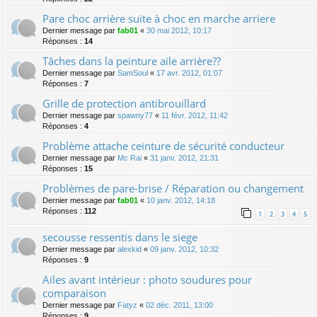
Pare choc arrière suite à choc en marche arriere
Dernier message par
fab01
«
30 mai 2012, 10:17
Réponses :
14
Tâches dans la peinture aile arrière??
Dernier message par
SamSoul
«
17 avr. 2012, 01:07
Réponses :
7
Grille de protection antibrouillard
Dernier message par
spawny77
«
11 févr. 2012, 11:42
Réponses :
4
Problème attache ceinture de sécurité conducteur
Dernier message par
Mc Rai
«
31 janv. 2012, 21:31
Réponses :
15
Problèmes de pare-brise / Réparation ou changement
Dernier message par
fab01
«
10 janv. 2012, 14:18
Réponses :
112
1
2
3
4
5
secousse ressentis dans le siege
Dernier message par
alexkid
«
09 janv. 2012, 10:32
Réponses :
9
Ailes avant intérieur : photo soudures pour
comparaison
Dernier message par
Fatyz
«
02 déc. 2011, 13:00
Réponses :
9