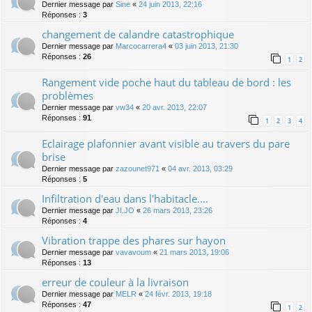
Dernier message par
Sine
«
24 juin 2013, 22:16
Réponses :
3
changement de calandre catastrophique
Dernier message par
Marcocarrera4
«
03 juin 2013, 21:30
Réponses :
26
1
2
Rangement vide poche haut du tableau de bord : les
problèmes
Dernier message par
vw34
«
20 avr. 2013, 22:07
Réponses :
91
1
2
3
4
Eclairage plafonnier avant visible au travers du pare
brise
Dernier message par
zazounet971
«
04 avr. 2013, 03:29
Réponses :
5
Infiltration d'eau dans l'habitacle....
Dernier message par
JI.JO
«
26 mars 2013, 23:26
Réponses :
4
Vibration trappe des phares sur hayon
Dernier message par
vavavoum
«
21 mars 2013, 19:06
Réponses :
13
erreur de couleur à la livraison
Dernier message par
MELR
«
24 févr. 2013, 19:18
Réponses :
47
1
2