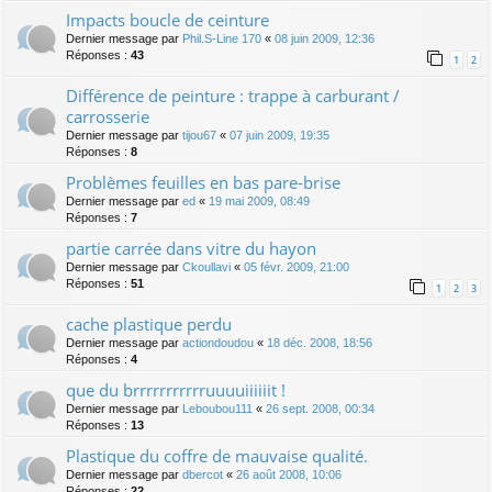
Impacts boucle de ceinture
Dernier message par
Phil.S-Line 170
«
08 juin 2009, 12:36
Réponses :
43
1
2
Différence de peinture : trappe à carburant /
carrosserie
Dernier message par
tijou67
«
07 juin 2009, 19:35
Réponses :
8
Problèmes feuilles en bas pare-brise
Dernier message par
ed
«
19 mai 2009, 08:49
Réponses :
7
partie carrée dans vitre du hayon
Dernier message par
Ckoullavi
«
05 févr. 2009, 21:00
Réponses :
51
1
2
3
cache plastique perdu
Dernier message par
actiondoudou
«
18 déc. 2008, 18:56
Réponses :
4
que du brrrrrrrrrrruuuuiiiiiit !
Dernier message par
Leboubou111
«
26 sept. 2008, 00:34
Réponses :
13
Plastique du coffre de mauvaise qualité.
Dernier message par
dbercot
«
26 août 2008, 10:06
Réponses :
22