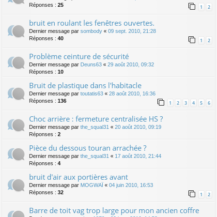
Réponses :
25
1
2
bruit en roulant les fenêtres ouvertes.
Dernier message par
sombody
«
09 sept. 2010, 21:28
Réponses :
40
1
2
Problème ceinture de sécurité
Dernier message par
Deuns63
«
29 août 2010, 09:32
Réponses :
10
Bruit de plastique dans l'habitacle
Dernier message par
toutatis63
«
28 août 2010, 16:36
Réponses :
136
1
2
3
4
5
6
Choc arrière : fermeture centralisée HS ?
Dernier message par
the_squal31
«
20 août 2010, 09:19
Réponses :
2
Pièce du dessous touran arrachée ?
Dernier message par
the_squal31
«
17 août 2010, 21:44
Réponses :
4
bruit d'air aux portières avant
Dernier message par
MOGWAÏ
«
04 juin 2010, 16:53
Réponses :
32
1
2
Barre de toit vag trop large pour mon ancien coffre