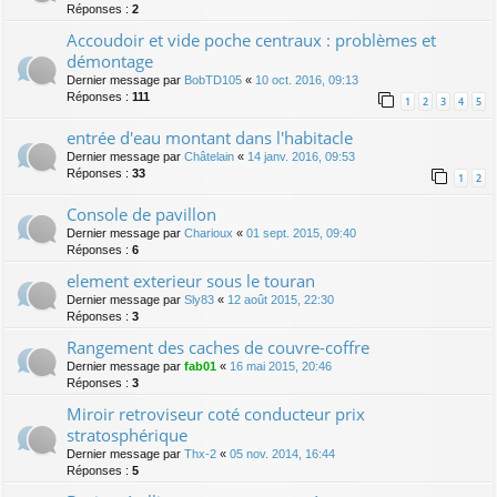
Réponses :
2
Accoudoir et vide poche centraux : problèmes et
démontage
Dernier message par
BobTD105
«
10 oct. 2016, 09:13
Réponses :
111
1
2
3
4
5
entrée d'eau montant dans l'habitacle
Dernier message par
Châtelain
«
14 janv. 2016, 09:53
Réponses :
33
1
2
Console de pavillon
Dernier message par
Charioux
«
01 sept. 2015, 09:40
Réponses :
6
element exterieur sous le touran
Dernier message par
Sly83
«
12 août 2015, 22:30
Réponses :
3
Rangement des caches de couvre-coffre
Dernier message par
fab01
«
16 mai 2015, 20:46
Réponses :
3
Miroir retroviseur coté conducteur prix
stratosphérique
Dernier message par
Thx-2
«
05 nov. 2014, 16:44
Réponses :
5