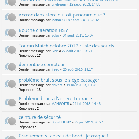
Dernier message par
cnetream
«
12 sept. 2013, 14:55
Accroc dans store du toit panoramique ?
Dernier message par
Matsu93
«
07 sept. 2013, 23:42
Bouche d'aération HS ?
Dernier message par
sdbo
«
04 sept. 2013, 15:07
Touran Match octobre 2012 : liste des soucis
Dernier message par
Sine
«
27 août 2013, 13:50
Réponses :
17
démontage compteur
Dernier message par
freed
«
26 août 2013, 13:17
problème bruit sous le siège passager
Dernier message par
abikers
«
19 août 2013, 10:28
Réponses :
13
Problème bruit à l'arriere Touran 3
Dernier message par
MANSOIF5
«
24 juil. 2013, 14:46
Réponses :
2
ceinture de sécurité
Dernier message par
BugsBUNNY
«
27 juin 2013, 20:27
Réponses :
1
Craquements tableau de bord : je craque !