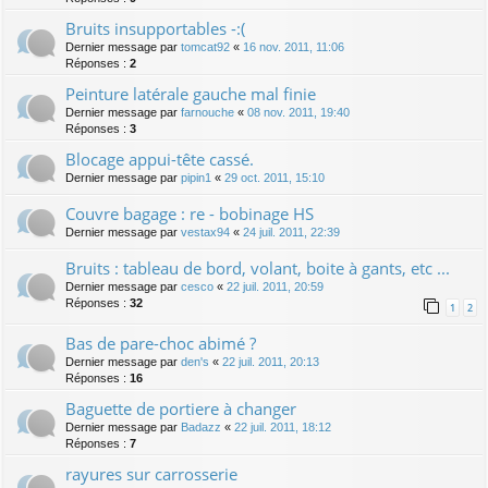
Bruits insupportables -:(
Dernier message par
tomcat92
«
16 nov. 2011, 11:06
Réponses :
2
Peinture latérale gauche mal finie
Dernier message par
farnouche
«
08 nov. 2011, 19:40
Réponses :
3
Blocage appui-tête cassé.
Dernier message par
pipin1
«
29 oct. 2011, 15:10
Couvre bagage : re - bobinage HS
Dernier message par
vestax94
«
24 juil. 2011, 22:39
Bruits : tableau de bord, volant, boite à gants, etc ...
Dernier message par
cesco
«
22 juil. 2011, 20:59
Réponses :
32
1
2
Bas de pare-choc abimé ?
Dernier message par
den's
«
22 juil. 2011, 20:13
Réponses :
16
Baguette de portiere à changer
Dernier message par
Badazz
«
22 juil. 2011, 18:12
Réponses :
7
rayures sur carrosserie