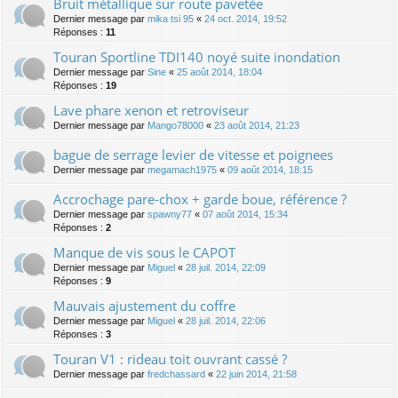
Bruit métallique sur route pavetée
Dernier message par
mika tsi 95
«
24 oct. 2014, 19:52
Réponses :
11
Touran Sportline TDI140 noyé suite inondation
Dernier message par
Sine
«
25 août 2014, 18:04
Réponses :
19
Lave phare xenon et retroviseur
Dernier message par
Mango78000
«
23 août 2014, 21:23
bague de serrage levier de vitesse et poignees
Dernier message par
megamach1975
«
09 août 2014, 18:15
Accrochage pare-chox + garde boue, référence ?
Dernier message par
spawny77
«
07 août 2014, 15:34
Réponses :
2
Manque de vis sous le CAPOT
Dernier message par
Miguel
«
28 juil. 2014, 22:09
Réponses :
9
Mauvais ajustement du coffre
Dernier message par
Miguel
«
28 juil. 2014, 22:06
Réponses :
3
Touran V1 : rideau toit ouvrant cassé ?
Dernier message par
fredchassard
«
22 juin 2014, 21:58