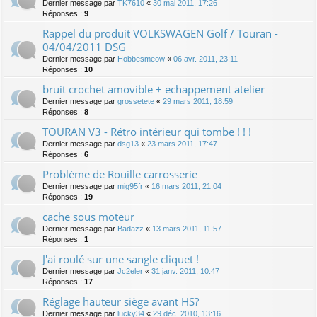
Dernier message par
TK7610
«
30 mai 2011, 17:26
Réponses :
9
Rappel du produit VOLKSWAGEN Golf / Touran -
04/04/2011 DSG
Dernier message par
Hobbesmeow
«
06 avr. 2011, 23:11
Réponses :
10
bruit crochet amovible + echappement atelier
Dernier message par
grossetete
«
29 mars 2011, 18:59
Réponses :
8
TOURAN V3 - Rétro intérieur qui tombe ! ! !
Dernier message par
dsg13
«
23 mars 2011, 17:47
Réponses :
6
Problème de Rouille carrosserie
Dernier message par
mig95fr
«
16 mars 2011, 21:04
Réponses :
19
cache sous moteur
Dernier message par
Badazz
«
13 mars 2011, 11:57
Réponses :
1
J'ai roulé sur une sangle cliquet !
Dernier message par
Jc2eler
«
31 janv. 2011, 10:47
Réponses :
17
Réglage hauteur siège avant HS?
Dernier message par
lucky34
«
29 déc. 2010, 13:16