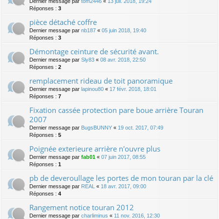
Dernier message par
tom2446
«
13 juil. 2018, 19:24
Réponses :
3
pièce détaché coffre
Dernier message par
nb187
«
05 juin 2018, 19:40
Réponses :
3
Démontage ceinture de sécurité avant.
Dernier message par
Sly83
«
08 avr. 2018, 22:50
Réponses :
2
remplacement rideau de toit panoramique
Dernier message par
lapinou80
«
17 févr. 2018, 18:01
Réponses :
7
Fixation cassée protection pare boue arrière Touran
2007
Dernier message par
BugsBUNNY
«
19 oct. 2017, 07:49
Réponses :
5
Poignée exterieure arrière n'ouvre plus
Dernier message par
fab01
«
07 juin 2017, 08:55
Réponses :
1
pb de deveroullage les portes de mon touran par la clé
Dernier message par
REAL
«
18 avr. 2017, 09:00
Réponses :
4
Rangement notice touran 2012
Dernier message par
charliminus
«
11 nov. 2016, 12:30