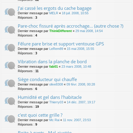
J'ai cassé les ergots du cache bagage
Dernier message par
MELR
«
18 juil. 2008, 10:55
Réponses :
3
Pare-choc fissuré après accrochage... (autre chose ?)
Dernier message par
ThinkDifferent
«
29 mai 2008, 14:54
Réponses :
4
Fêlure pare brise et support ventouse GPS
Dernier message par
LeRem89
«
15 mai 2008, 15:55
Réponses :
3
Vibration dans la planche de bord
Dernier message par
fab01
«
23 mars 2008, 10:48
Réponses :
11
Siège conducteur qui chauffe
Dernier message par
olive8308
«
09 févr. 2008, 00:28
Réponses :
6
Humidité et gel dans l'habitacle
Dernier message par
Thierry03
«
14 déc. 2007, 19:17
Réponses :
19
c'est quoi cette grille ?
Dernier message par
Mc Rai
«
11 nov. 2007, 23:53
Réponses :
9
Boite à gants - Mal ajustée.