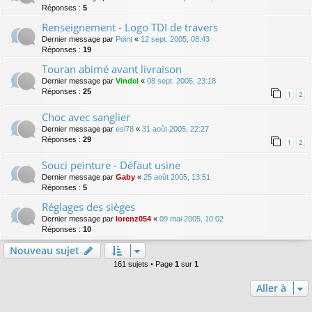
Réponses :
5
Renseignement - Logo TDI de travers
Dernier message par
Point
«
12 sept. 2005, 08:43
Réponses :
19
Touran abimé avant livraison
Dernier message par
Vindel
«
08 sept. 2005, 23:18
Réponses :
25
1
2
Choc avec sanglier
Dernier message par
esl78
«
31 août 2005, 22:27
Réponses :
29
1
2
Souci peinture - Défaut usine
Dernier message par
Gaby
«
25 août 2005, 13:51
Réponses :
5
Réglages des sièges
Dernier message par
lorenz054
«
09 mai 2005, 10:02
Réponses :
10
Nouveau sujet
161 sujets • Page
1
sur
1
Aller à