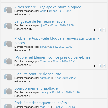
Vitres arrière + réglage ceinture bloquée
Dernier message par
wano
«
07 déc. 2010, 09:25
Réponses :
6
Languette de fermeture hayon
Dernier message par
tijou67
«
05 déc. 2010, 13:38
Réponses :
45
1
2
Probléme Appui-tête bloqué à l'envers sur touran 7
places
Dernier message par
dafun
«
21 nov. 2010, 21:09
Réponses :
3
[Problème] Element coincé près du pare-brise
Dernier message par
Comodo
«
12 nov. 2010, 20:41
Réponses :
27
1
2
Fiabilité ceinture de sécurité
Dernier message par
dantares
«
13 oct. 2010, 21:02
Réponses :
9
bourdonnement habitacle
Dernier message par
the_squal31
«
07 oct. 2010, 21:26
Réponses :
8
Problème de craquement châssis
Dernier message par
road164
«
05 oct. 2010, 21:50