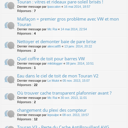
Touran : vitres et rideaux pare-soleil brisés !
Dernier message par
lpascalon
«
16 mai 2014, 18:57
Réponses :
7
Malfaçon = premier gros problème avec VW et mon
Touran
Dernier message par
Mc Rai
«
14 mai 2014, 22:54
Réponses :
4
Nettoyer et demonter baie de pare brise
Dernier message par
alexcat85
«
13 janv. 2014, 20:22
Réponses :
2
Quel coffre de toit pour barres VW
Dernier message par
mikblogger
«
08 janv. 2014, 10:51
Réponses :
1
Eau dans le ciel de toit de mon Touran V2
Dernier message par
Le Mulot
«
05 nov. 2013, 15:07
Réponses :
22
Où trouver cache transparent plafonnier avant ?
Dernier message par
Mc Rai
«
30 oct. 2013, 11:01
Réponses :
2
changement du plexi des compteur
Dernier message par
lepoulpe
«
08 oct. 2013, 19:57
Réponses :
12
Touran V3 - Perte du Cache AntiBrouillard AVG