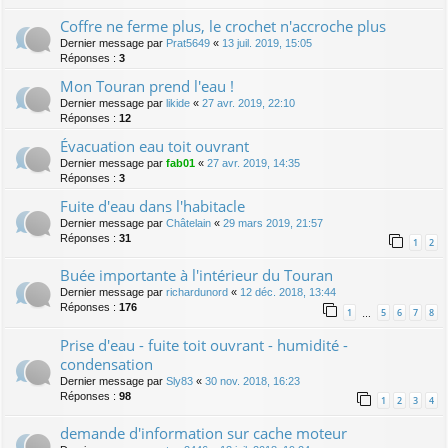
Coffre ne ferme plus, le crochet n'accroche plus
Dernier message par
Prat5649
«
13 juil. 2019, 15:05
Réponses :
3
Mon Touran prend l'eau !
Dernier message par
likide
«
27 avr. 2019, 22:10
Réponses :
12
Évacuation eau toit ouvrant
Dernier message par
fab01
«
27 avr. 2019, 14:35
Réponses :
3
Fuite d'eau dans l'habitacle
Dernier message par
Châtelain
«
29 mars 2019, 21:57
Réponses :
31
1
2
Buée importante à l'intérieur du Touran
Dernier message par
richardunord
«
12 déc. 2018, 13:44
Réponses :
176
1
5
6
7
8
…
Prise d'eau - fuite toit ouvrant - humidité -
condensation
Dernier message par
Sly83
«
30 nov. 2018, 16:23
Réponses :
98
1
2
3
4
demande d'information sur cache moteur