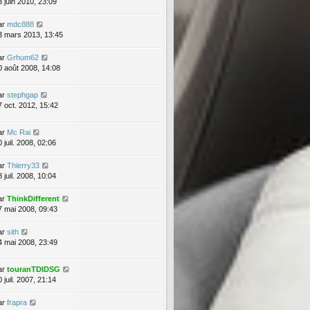
3 juin 2010, 23:09
ar
mdc888
3 mars 2013, 13:45
ar
Grhum62
0 août 2008, 14:08
ar
stephgap
7 oct. 2012, 15:42
ar
Mc Rai
 juil. 2008, 02:06
ar
Thierry33
 juil. 2008, 10:04
ar
ThinkDifferent
7 mai 2008, 09:43
ar
sith
4 mai 2008, 23:49
ar
touranTDIDSG
 juil. 2007, 21:14
ar
frapra