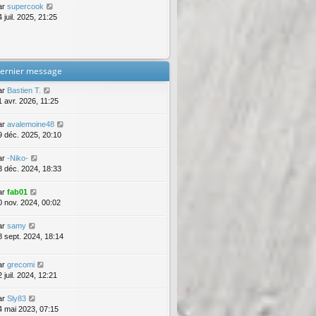
ar
supercook
 juil. 2025, 21:25
ernier message
ar
Bastien T.
1 avr. 2026, 11:25
ar
avalemoine48
9 déc. 2025, 20:10
ar
-Niko-
3 déc. 2024, 18:33
ar
fab01
0 nov. 2024, 00:02
ar
samy
8 sept. 2024, 18:14
ar
grecomi
 juil. 2024, 12:21
ar
Sly83
4 mai 2023, 07:15