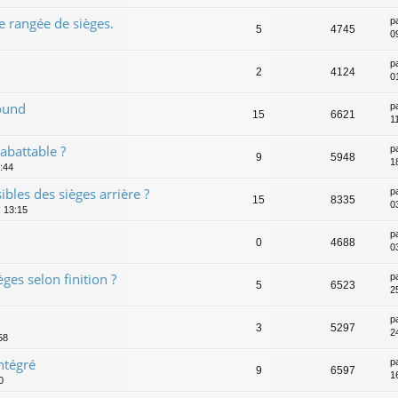
 rangée de sièges.
p
5
4745
0
p
2
4124
0
Sound
p
15
6621
1
abattable ?
p
9
5948
1
:44
ibles des sièges arrière ?
p
15
8335
0
, 13:15
p
0
4688
0
ges selon finition ?
p
5
6523
2
p
3
5297
2
58
ntégré
p
9
6597
1
0