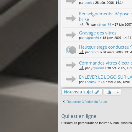
par
pooh
»
28 déc. 2006, 14:14
Renseignements: dépose d
brise
par
xénon_74
»
17 juin 2007
Gravage des vitres
par
nagrom59
»
18 janv. 2007, 14:24
Hauteur siege conducteur
par
rebrof
»
04 mars 2006, 13:5
Commandes vitres électriq
par
yoyoland
»
30 oct. 2005, 12:
ENLEVER LE LOGO SUR LA
par
Thomax***
»
07 mai 2005, 18:01
Nouveau sujet
Retourner à l’index du forum
Qui est en ligne
Utilisateurs parcourant ce forum : Aucun utilisateur