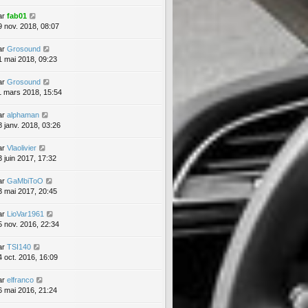
ar
fab01
9 nov. 2018, 08:07
ar
Grosound
1 mai 2018, 09:23
ar
Grosound
1 mars 2018, 15:54
ar
alphaman
8 janv. 2018, 03:26
ar
Vlaolivier
3 juin 2017, 17:32
ar
GaMbiToO
3 mai 2017, 20:45
ar
LioVar1961
5 nov. 2016, 22:34
ar
TSI140
4 oct. 2016, 16:09
ar
elfranco
6 mai 2016, 21:24