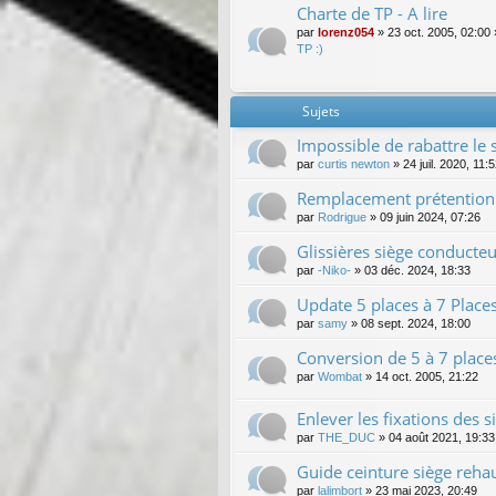
Charte de TP - A lire
par
lorenz054
»
23 oct. 2005, 02:00
TP :)
Sujets
Impossible de rabattre le 
par
curtis newton
»
24 juil. 2020, 11:
Remplacement prétentionn
par
Rodrigue
»
09 juin 2024, 07:26
Glissières siège conducteu
par
-Niko-
»
03 déc. 2024, 18:33
Update 5 places à 7 Place
par
samy
»
08 sept. 2024, 18:00
Conversion de 5 à 7 place
par
Wombat
»
14 oct. 2005, 21:22
Enlever les fixations des
par
THE_DUC
»
04 août 2021, 19:33
Guide ceinture siège reha
par
lalimbort
»
23 mai 2023, 20:49