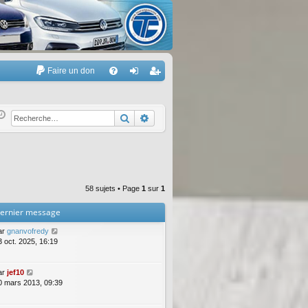
Faire un don
A
FA
on
’e
Q
ne
nr
Rechercher
Recherche avancée
xi
eg
on
ist
re
58 sujets • Page
1
sur
1
r
ernier message
ar
gnanvofredy
3 oct. 2025, 16:19
ar
jef10
0 mars 2013, 09:39