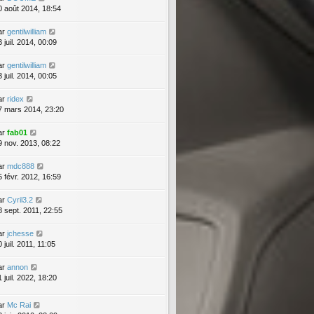
0 août 2014, 18:54
ar
gentilwilliam
 juil. 2014, 00:09
ar
gentilwilliam
 juil. 2014, 00:05
ar
ridex
7 mars 2014, 23:20
ar
fab01
9 nov. 2013, 08:22
ar
mdc888
5 févr. 2012, 16:59
ar
Cyril3.2
8 sept. 2011, 22:55
ar
jchesse
 juil. 2011, 11:05
ar
annon
 juil. 2022, 18:20
ar
Mc Rai