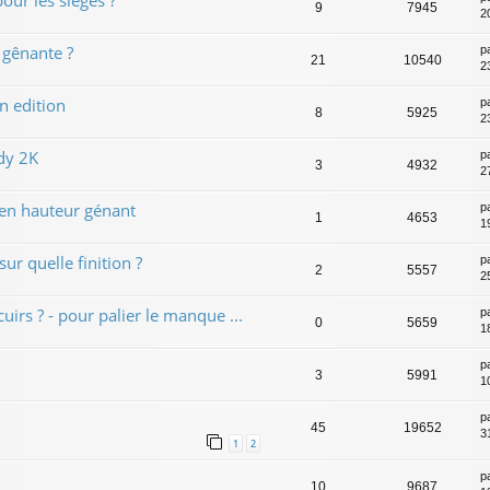
9
7945
2
 gênante ?
p
21
10540
23
n edition
p
8
5925
23
dy 2K
p
3
4932
2
 en hauteur génant
p
1
4653
1
ur quelle finition ?
p
2
5557
2
uirs ? - pour palier le manque ...
p
0
5659
1
p
3
5991
10
p
45
19652
31
1
2
p
10
9687