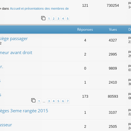
p
121
730254
14
» dans
Accueil et présentations des membres de
1
2
3
4
5
Réponses
Vues
D
siège passager
p
4
4327
2
52
eur avant droit
p
2
2995
2
r.
p
0
9809
0
s
p
1
2410
3
s
p
173
80593
0
1
3
4
5
6
7
…
 sièges 3eme rangée 2015
p
1
3107
22
usseur
p
2
2505
2