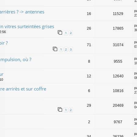
1
s arrières ? -> antennes
p
16
11529
2
 vitres surteintées grises
p
26
17865
3
2:56
1
2
ir ?
p
71
31074
0
1
2
3
 impulsion, où ?
p
8
9555
10
ur
p
12
12640
08
:10
re arrirès et sur coffre
p
6
10816
2
p
29
20469
0
1
2
p
2
9767
30
p
34
26236