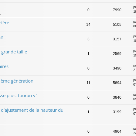
p
0
7990
1
1
rière
p
14
5105
0
an
p
3
3157
1
grande taille
p
1
2569
1
ires
p
0
3490
2
 3ème génération
p
11
5894
0
sse plus. touran v1
p
0
3840
0
 d'ajustement de la hauteur du
p
1
3199
0
p
0
4964
2