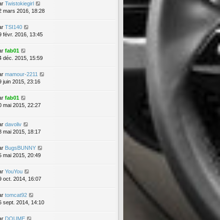
ar
Twistokiegirl
2 mars 2016, 18:28
ar
TSI140
9 févr. 2016, 13:45
ar
fab01
4 déc. 2015, 15:59
ar
mamour-2211
9 juin 2015, 23:16
ar
fab01
0 mai 2015, 22:27
ar
davoliv
8 mai 2015, 18:17
ar
BugsBUNNY
5 mai 2015, 20:49
ar
YouYou
9 oct. 2014, 16:07
ar
tomcat92
6 sept. 2014, 14:10
ar
DOUME