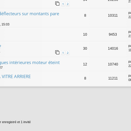
2
1
2
éflecteurs sur montants pare
p
8
10311
2
, 15:03
p
10
9453
2
?
p
30
14016
1
4
1
2
ues intérieures moteur éteint
p
12
10740
2
27
 VITRE ARRIERE
p
8
11211
0
 enregistré et 1 invité