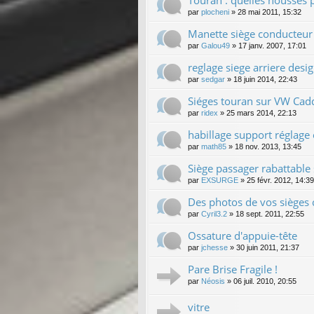
par
plocheni
»
28 mai 2011, 15:32
Manette siège conducteur
par
Galou49
»
17 janv. 2007, 17:01
reglage siege arriere desig
par
sedgar
»
18 juin 2014, 22:43
Siéges touran sur VW Cad
par
ridex
»
25 mars 2014, 22:13
habillage support réglage
par
math85
»
18 nov. 2013, 13:45
Siège passager rabattable s
par
EXSURGE
»
25 févr. 2012, 14:39
Des photos de vos sièges c
par
Cyril3.2
»
18 sept. 2011, 22:55
Ossature d'appuie-tête
par
jchesse
»
30 juin 2011, 21:37
Pare Brise Fragile !
par
Néosis
»
06 juil. 2010, 20:55
vitre