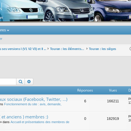
u Volkswagen Touran
res
er
ses versions I (V1 V2 V3) et II ...
Touran : les éléments et équipements extérieurs et intérieurs
Touran : les sièges
Rechercher
Recherche avancée
Réponses
Vues
D
ux sociaux (Facebook, Twitter, ...)
p
6
166211
1
ans
Fonctionnement du site : avis, demande,
 et anciens ) membres :)
p
0
182919
1
» dans
Accueil et présentations des membres de