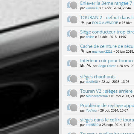
Enlever la 3ème rangée 7 
par
warno39
»
13 déc. 2014, 22:44
TOURAN 2 : defaut dans le
par
POLO A VENDRE
»
16 févr.
Siège conducteur trop étro
par
delion
»
14 déc. 2015, 14:07
Cache de ceinture de sécu
par
mamour-2211
»
08 juin 2015
Intérieur cuir pour touran
par
Ange-Oliver
»
20 nov. 2
sièges chauffants
par
devilk00
»
22 avr. 2015, 13:26
Touran V2 : sièges arrière 
par
Marcocarrera4
»
01 mai 2013, 2
Problème de réglage appu
par
YouYou
»
29 oct. 2014, 16:07
sieges dans le coffre tour
par
seb9519
»
25 sept. 2014, 11:10
Touran : quelles housses p