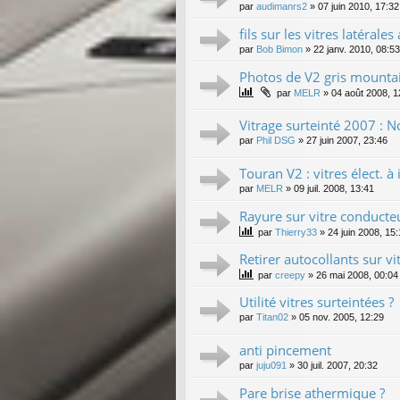
par
audimanrs2
»
07 juin 2010, 17:32
fils sur les vitres latérale
par
Bob Bimon
»
22 janv. 2010, 08:53
Photos de V2 gris mountain
par
MELR
»
04 août 2008, 1
Vitrage surteinté 2007 : No
par
Phil DSG
»
27 juin 2007, 23:46
Touran V2 : vitres élect. à
par
MELR
»
09 juil. 2008, 13:41
Rayure sur vitre conducte
par
Thierry33
»
24 juin 2008, 15
Retirer autocollants sur vit
par
creepy
»
26 mai 2008, 00:04
Utilité vitres surteintées ?
par
Titan02
»
05 nov. 2005, 12:29
anti pincement
par
juju091
»
30 juil. 2007, 20:32
Pare brise athermique ?