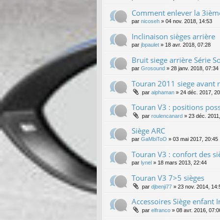
Comment enlever la 3ième
par
nicoseh
»
04 nov. 2018, 14:53
Inclinaison sièges arrière
par
jbpaulet
»
18 avr. 2018, 07:28
Bruit siege arrière Série 
par
Grosound
»
28 janv. 2018, 07:34
Touran 2011 siege avant r
par
alphaman
»
24 déc. 2017, 20
Touran V3 : positions poss
par
roulencanard
»
23 déc. 2011
Siège ARC
par
GaMbiToO
»
03 mai 2017, 20:45
Touran V3 : confort des siè
par
lynel
»
18 mars 2013, 22:44
Touran V3 7>5 sièges
par
djbenji77
»
23 nov. 2014, 14:
Accessoires Siège enfant I
par
elfranco
»
08 avr. 2016, 07:0