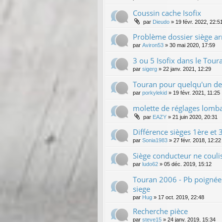
Coussin cache Isofix
par
Dieudo
»
19 févr. 2022, 22:5
Problème dossier siège ar
par
Aviron53
»
30 mai 2020, 17:59
3 ou 5 Isofix dans le Tour
par
sigerg
»
22 janv. 2021, 12:29
Touran pour quelqu'un de 
par
porkylekid
»
19 févr. 2021, 11:25
molette de réglages lomba
par
EAZY
»
21 juin 2020, 20:31
Différence sièges 1ère et
par
Sonia1983
»
27 févr. 2018, 12:22
Siège conducteur ne couli
par
ludo62
»
05 déc. 2019, 15:12
Touran 2006 - Pb poignée
siege
par
Hug
»
17 oct. 2019, 22:48
Recherche pièce
par
steve15
»
24 janv. 2019, 15:34