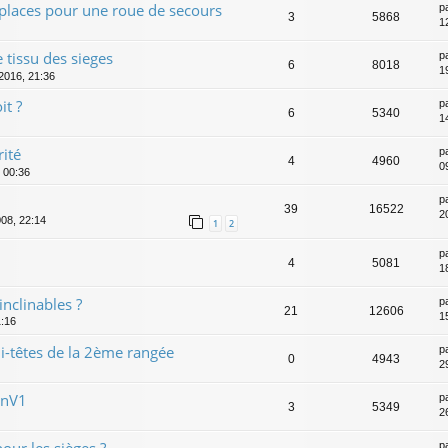
places pour une roue de secours
p
3
5868
1
 tissu des sieges
p
6
8018
1
 2016, 21:36
it ?
p
6
5340
1
rité
p
4
4960
0
, 00:36
p
39
16522
2
008, 22:14
1
2
p
4
5081
1
inclinables ?
p
21
12606
1
1:16
i-têtes de la 2ème rangée
p
0
4943
2
anV1
p
3
5349
2
our les sièges ?
p