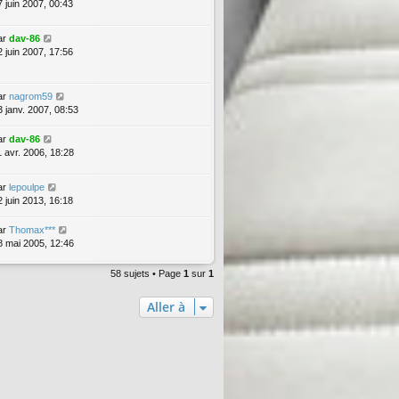
7 juin 2007, 00:43
ar
dav-86
2 juin 2007, 17:56
ar
nagrom59
3 janv. 2007, 08:53
ar
dav-86
1 avr. 2006, 18:28
ar
lepoulpe
2 juin 2013, 16:18
ar
Thomax***
8 mai 2005, 12:46
58 sujets • Page
1
sur
1
Aller à