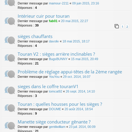
Dernier message par
mamour-2211
«
09 juin 2015, 23:16
Réponses :
4
Intérieur cuir pour touran
Dernier message par
fab01
«
20 mai 2015, 22:27
Réponses :
39
1
2
sièges chauffants
Dernier message par
davoliv
«
18 mai 2015, 18:17
Réponses :
4
Touran V2 : sièges arrière inclinables ?
Dernier message par
BugsBUNNY
«
15 mai 2015, 20:49
Réponses :
21
Problème de réglage appui-têtes de la 2ème rangée
Dernier message par
YouYou
«
29 oct. 2014, 16:07
sieges dans le coffre touranV1
Dernier message par
tomcat92
«
26 sept. 2014, 14:10
Réponses :
3
Touran : quelles housses pour les sièges ?
Dernier message par
DOUME
«
20 août 2014, 18:54
Réponses :
9
Manette siège conducteur gênante ?
Dernier message par
gentilwilliam
«
23 juil. 2014, 00:09
Réponses :
21