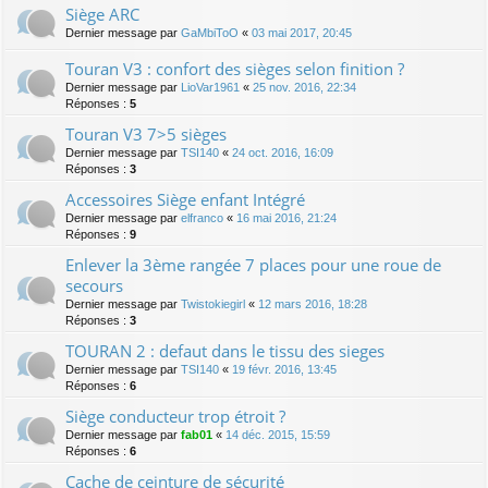
Siège ARC
Dernier message par
GaMbiToO
«
03 mai 2017, 20:45
Touran V3 : confort des sièges selon finition ?
Dernier message par
LioVar1961
«
25 nov. 2016, 22:34
Réponses :
5
Touran V3 7>5 sièges
Dernier message par
TSI140
«
24 oct. 2016, 16:09
Réponses :
3
Accessoires Siège enfant Intégré
Dernier message par
elfranco
«
16 mai 2016, 21:24
Réponses :
9
Enlever la 3ème rangée 7 places pour une roue de
secours
Dernier message par
Twistokiegirl
«
12 mars 2016, 18:28
Réponses :
3
TOURAN 2 : defaut dans le tissu des sieges
Dernier message par
TSI140
«
19 févr. 2016, 13:45
Réponses :
6
Siège conducteur trop étroit ?
Dernier message par
fab01
«
14 déc. 2015, 15:59
Réponses :
6
Cache de ceinture de sécurité