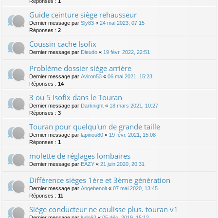
Réponses :
1
Guide ceinture siège rehausseur
Dernier message par
Sly83
«
24 mai 2023, 07:15
Réponses :
2
Coussin cache Isofix
Dernier message par
Dieudo
«
19 févr. 2022, 22:51
Problème dossier siège arrière
Dernier message par
Aviron53
«
06 mai 2021, 15:23
Réponses :
14
3 ou 5 Isofix dans le Touran
Dernier message par
Darknight
«
18 mars 2021, 10:27
Réponses :
3
Touran pour quelqu'un de grande taille
Dernier message par
lapinou80
«
19 févr. 2021, 15:08
Réponses :
1
molette de réglages lombaires
Dernier message par
EAZY
«
21 juin 2020, 20:31
Différence sièges 1ère et 3ème génération
Dernier message par
Angebenoit
«
07 mai 2020, 13:45
Réponses :
11
Siège conducteur ne coulisse plus. touran v1
Dernier message par
ludo62
«
05 déc. 2019, 15:12