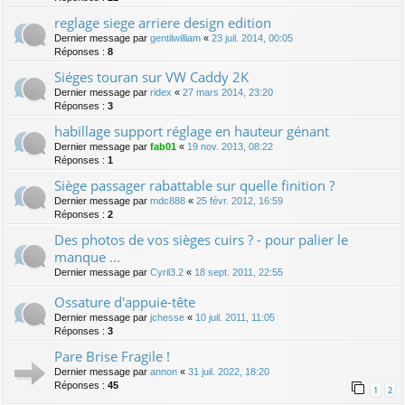
reglage siege arriere design edition
Dernier message par
gentilwilliam
«
23 juil. 2014, 00:05
Réponses :
8
Siéges touran sur VW Caddy 2K
Dernier message par
ridex
«
27 mars 2014, 23:20
Réponses :
3
habillage support réglage en hauteur génant
Dernier message par
fab01
«
19 nov. 2013, 08:22
Réponses :
1
Siège passager rabattable sur quelle finition ?
Dernier message par
mdc888
«
25 févr. 2012, 16:59
Réponses :
2
Des photos de vos sièges cuirs ? - pour palier le
manque ...
Dernier message par
Cyril3.2
«
18 sept. 2011, 22:55
Ossature d'appuie-tête
Dernier message par
jchesse
«
10 juil. 2011, 11:05
Réponses :
3
Pare Brise Fragile !
Dernier message par
annon
«
31 juil. 2022, 18:20
Réponses :
45
1
2