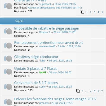
Charte de TP - A lire
Dernier message par
supercook
«
14 juil. 2025, 21:25
Posté dans
Accueil et présentations des membres de TP :)
Réponses :
121
1
2
3
4
5
Sujets
Impossible de rabattre le siège passager
Dernier message par
Bastien T.
«
21 avr. 2026, 11:25
Réponses :
4
Remplacement prétentionneur avant droit
Dernier message par
avalemoine48
«
29 déc. 2025, 20:10
Réponses :
2
Glissières siège conducteur.
Dernier message par
-Niko-
«
03 déc. 2024, 18:33
Update 5 places à 7 Places
Dernier message par
fab01
«
30 nov. 2024, 00:02
Réponses :
1
Conversion de 5 à 7 places
Dernier message par
samy
«
08 sept. 2024, 18:14
Réponses :
173
1
4
5
6
7
…
Enlever les fixations des sièges 3eme rangée 2015
Dernier message par
grecomi
«
22 juil. 2024, 12:21