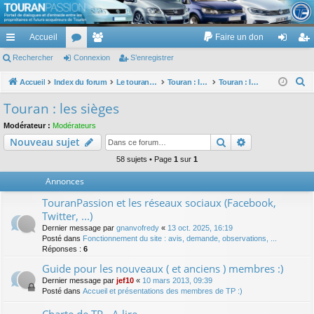
TouranPassion
Accueil
Faire un don
Le forum des propriétaires ou futurs acquéreurs du Volkswagen Touran
cc
Rechercher
or
Connexion
e
S’enregistrer
on
’e
ès
u
m
ne
nr
R
Accueil
Index du forum
Le touran dans ses versions I (V1 V2 V3) et II ...
Touran : les éléments et équipements extérieurs et intérieurs
Touran : les sièges
e
ra
m
br
xi
eg
Touran : les sièges
c
pi
s
es
on
ist
Modérateur :
Modérateurs
h
Rechercher
Recherche av
Nouveau sujet
de
re
e
r
58 sujets • Page
1
sur
1
r
c
Annonces
h
TouranPassion et les réseaux sociaux (Facebook,
e
Twitter, ...)
r
Dernier message par
gnanvofredy
«
13 oct. 2025, 16:19
Posté dans
Fonctionnement du site : avis, demande, observations, ...
Réponses :
6
Guide pour les nouveaux ( et anciens ) membres :)
Dernier message par
jef10
«
10 mars 2013, 09:39
Posté dans
Accueil et présentations des membres de TP :)