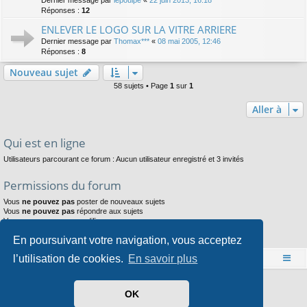
Réponses :
12
ENLEVER LE LOGO SUR LA VITRE ARRIERE
Dernier message par
Thomax***
«
08 mai 2005, 12:46
Réponses :
8
Nouveau sujet
58 sujets • Page
1
sur
1
Aller à
Qui est en ligne
Utilisateurs parcourant ce forum : Aucun utilisateur enregistré et 3 invités
Permissions du forum
Vous
ne pouvez pas
poster de nouveaux sujets
Vous
ne pouvez pas
répondre aux sujets
Vous
ne pouvez pas
modifier vos messages
Vous
ne pouvez pas
supprimer vos messages
En poursuivant votre navigation, vous acceptez
Vous
ne pouvez pas
joindre des fichiers
l’utilisation de cookies.
En savoir plus
Accueil
Index du forum
Développé par
phpBB
® Forum Software © phpBB Limited
OK
Style par
Arty
- phpBB 3.3 par MrGaby
Traduit par
phpBB-fr.com