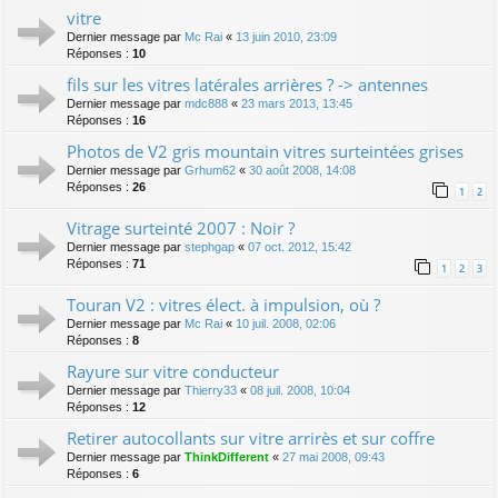
vitre
Dernier message par
Mc Rai
«
13 juin 2010, 23:09
Réponses :
10
fils sur les vitres latérales arrières ? -> antennes
Dernier message par
mdc888
«
23 mars 2013, 13:45
Réponses :
16
Photos de V2 gris mountain vitres surteintées grises
Dernier message par
Grhum62
«
30 août 2008, 14:08
Réponses :
26
1
2
Vitrage surteinté 2007 : Noir ?
Dernier message par
stephgap
«
07 oct. 2012, 15:42
Réponses :
71
1
2
3
Touran V2 : vitres élect. à impulsion, où ?
Dernier message par
Mc Rai
«
10 juil. 2008, 02:06
Réponses :
8
Rayure sur vitre conducteur
Dernier message par
Thierry33
«
08 juil. 2008, 10:04
Réponses :
12
Retirer autocollants sur vitre arrirès et sur coffre
Dernier message par
ThinkDifferent
«
27 mai 2008, 09:43
Réponses :
6