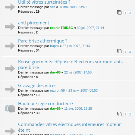
Utilité vitres surteintées ?
Dernier message par
sith
«
04 mai 2008, 23:49
Réponses :
29
1
2
anti pincement
Dernier message par
touranTDIDSG
«
30 juil. 2007, 21:14
Réponses :
2
Pare brise athermique ?
Dernier message par
frapra
«
27 juin 2007, 00:43
Réponses :
34
1
2
Renseignements: dépose déflecteurs sur montants
pare brise
Dernier message par
dav-86
«
22 juin 2007, 17:56
Réponses :
8
Gravage des vitres
Dernier message par
nagrom59
«
23 janv. 2007, 08:53
Réponses :
10
Hauteur siege conducteur?
Dernier message par
dav-86
«
11 avr. 2006, 18:28
Réponses :
30
1
2
Commandes vitres électriques intérieures moteur
éteint
Dernier message par
lepoulpe
«
22 juin 2013, 16:18