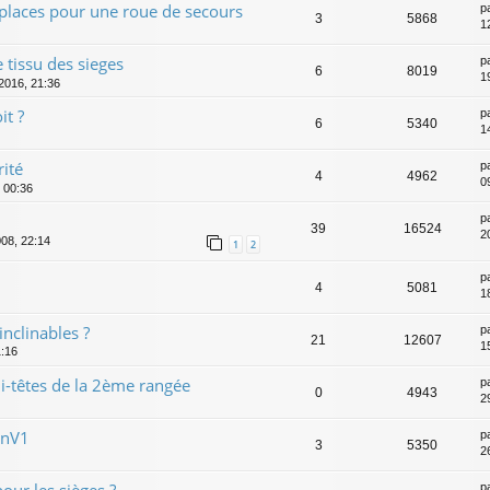
places pour une roue de secours
p
3
5868
1
 tissu des sieges
p
6
8019
1
 2016, 21:36
it ?
p
6
5340
1
rité
p
4
4962
0
, 00:36
p
39
16524
2
008, 22:14
1
2
p
4
5081
1
inclinables ?
p
21
12607
1
1:16
i-têtes de la 2ème rangée
p
0
4943
2
anV1
p
3
5350
2
our les sièges ?
p