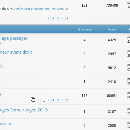
p
121
730409
14
» dans
Accueil et présentations des membres de
1
2
3
4
5
Réponses
Vues
D
siège passager
p
4
4329
2
52
eur avant droit
p
2
2997
2
r.
p
0
9812
0
s
p
1
2410
3
s
p
173
80661
0
1
3
4
5
6
7
…
 sièges 3eme rangée 2015
p
1
3107
22
usseur
p
2
2505
2