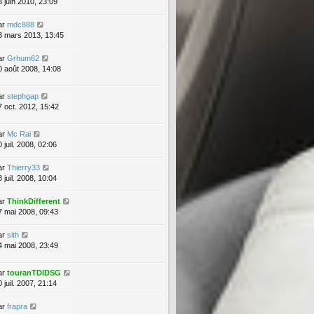
3 juin 2010, 23:09
ar
mdc888
3 mars 2013, 13:45
ar
Grhum62
0 août 2008, 14:08
ar
stephgap
7 oct. 2012, 15:42
ar
Mc Rai
 juil. 2008, 02:06
ar
Thierry33
 juil. 2008, 10:04
ar
ThinkDifferent
7 mai 2008, 09:43
ar
sith
4 mai 2008, 23:49
ar
touranTDIDSG
 juil. 2007, 21:14
ar
frapra