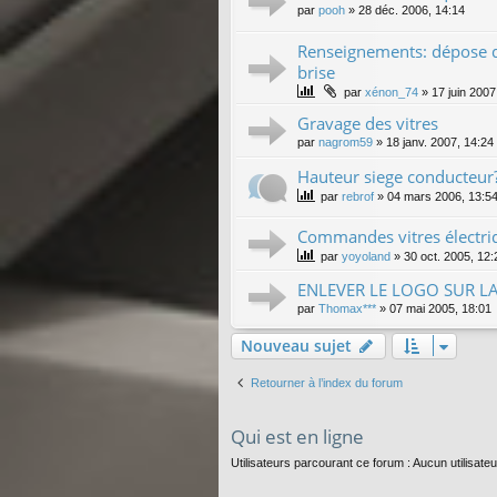
par
pooh
»
28 déc. 2006, 14:14
Renseignements: dépose d
brise
par
xénon_74
»
17 juin 2007
Gravage des vitres
par
nagrom59
»
18 janv. 2007, 14:24
Hauteur siege conducteur
par
rebrof
»
04 mars 2006, 13:5
Commandes vitres électriq
par
yoyoland
»
30 oct. 2005, 12:
ENLEVER LE LOGO SUR LA
par
Thomax***
»
07 mai 2005, 18:01
Nouveau sujet
Retourner à l’index du forum
Qui est en ligne
Utilisateurs parcourant ce forum : Aucun utilisateur