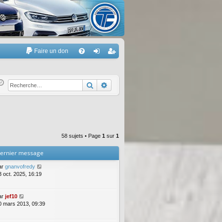
Faire un don
A
FA
on
’e
Q
ne
nr
Rechercher
Recherche avancée
xi
eg
on
ist
re
58 sujets • Page
1
sur
1
r
ernier message
ar
gnanvofredy
3 oct. 2025, 16:19
ar
jef10
0 mars 2013, 09:39