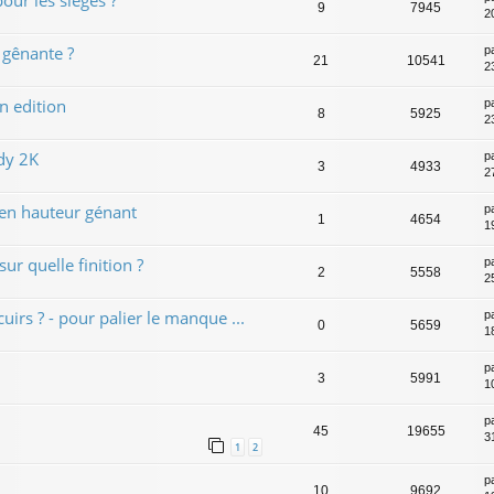
9
7945
2
 gênante ?
p
21
10541
23
n edition
p
8
5925
23
dy 2K
p
3
4933
2
 en hauteur génant
p
1
4654
1
ur quelle finition ?
p
2
5558
2
uirs ? - pour palier le manque ...
p
0
5659
1
p
3
5991
10
p
45
19655
31
1
2
p
10
9692