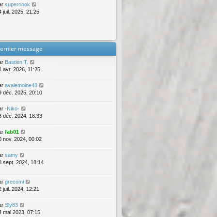
ar
supercook
 juil. 2025, 21:25
ernier message
ar
Bastien T.
1 avr. 2026, 11:25
ar
avalemoine48
9 déc. 2025, 20:10
ar
-Niko-
3 déc. 2024, 18:33
ar
fab01
0 nov. 2024, 00:02
ar
samy
8 sept. 2024, 18:14
ar
grecomi
 juil. 2024, 12:21
ar
Sly83
4 mai 2023, 07:15