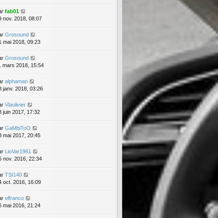
ar
fab01
9 nov. 2018, 08:07
ar
Grosound
1 mai 2018, 09:23
ar
Grosound
1 mars 2018, 15:54
ar
alphaman
8 janv. 2018, 03:26
ar
Vlaolivier
3 juin 2017, 17:32
ar
GaMbiToO
3 mai 2017, 20:45
ar
LioVar1961
5 nov. 2016, 22:34
ar
TSI140
4 oct. 2016, 16:09
ar
elfranco
6 mai 2016, 21:24