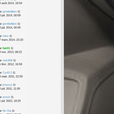
0 août 2014, 18:54
ar
gentilwilliam
 juil. 2014, 00:09
ar
gentilwilliam
 juil. 2014, 00:05
ar
ridex
7 mars 2014, 23:20
ar
fab01
9 nov. 2013, 08:22
ar
mdc888
5 févr. 2012, 16:59
ar
Cyril3.2
8 sept. 2011, 22:55
ar
jchesse
 juil. 2011, 11:05
ar
annon
 juil. 2022, 18:20
ar
Mc Rai