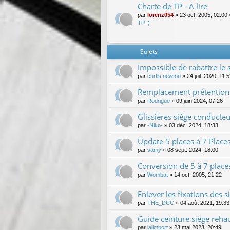
Charte de TP - A lire
par
lorenz054
»
23 oct. 2005, 02:00
TP :)
Sujets
Impossible de rabattre le 
par
curtis newton
»
24 juil. 2020, 11:
Remplacement prétentionn
par
Rodrigue
»
09 juin 2024, 07:26
Glissières siège conducteu
par
-Niko-
»
03 déc. 2024, 18:33
Update 5 places à 7 Place
par
samy
»
08 sept. 2024, 18:00
Conversion de 5 à 7 place
par
Wombat
»
14 oct. 2005, 21:22
Enlever les fixations des
par
THE_DUC
»
04 août 2021, 19:33
Guide ceinture siège reha
par
lalimbort
»
23 mai 2023, 20:49