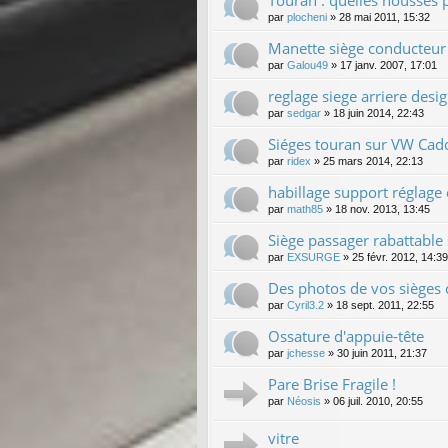
par
plocheni
»
28 mai 2011, 15:32
Manette siège conducteur
par
Galou49
»
17 janv. 2007, 17:01
reglage siege arriere desig
par
sedgar
»
18 juin 2014, 22:43
Siéges touran sur VW Cad
par
ridex
»
25 mars 2014, 22:13
habillage support réglage
par
math85
»
18 nov. 2013, 13:45
Siège passager rabattable s
par
EXSURGE
»
25 févr. 2012, 14:39
Des photos de vos sièges c
par
Cyril3.2
»
18 sept. 2011, 22:55
Ossature d'appuie-tête
par
jchesse
»
30 juin 2011, 21:37
Pare Brise Fragile !
par
Néosis
»
06 juil. 2010, 20:55
vitre