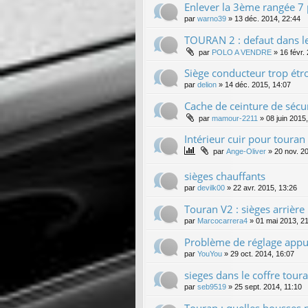
Enlever la 3ème rangée 7 
par
warno39
»
13 déc. 2014, 22:44
TOURAN 2 : defaut dans le
par
POLO A VENDRE
»
16 févr.
Siège conducteur trop étro
par
delion
»
14 déc. 2015, 14:07
Cache de ceinture de sécu
par
mamour-2211
»
08 juin 2015
Intérieur cuir pour touran
par
Ange-Oliver
»
20 nov. 2
sièges chauffants
par
devilk00
»
22 avr. 2015, 13:26
Touran V2 : sièges arrière 
par
Marcocarrera4
»
01 mai 2013, 2
Problème de réglage appu
par
YouYou
»
29 oct. 2014, 16:07
sieges dans le coffre tour
par
seb9519
»
25 sept. 2014, 11:10
Touran : quelles housses p