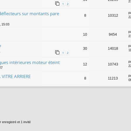
2
1
2
éflecteurs sur montants pare
p
8
10312
2
, 15:03
p
10
9454
2
?
p
30
14018
1
4
1
2
ues intérieures moteur éteint
p
12
10743
2
27
 VITRE ARRIERE
p
8
11213
0
 enregistré et 1 invité