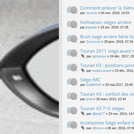
Comment enlever la 3ième
par
nicoseh
»
04 nov. 2018, 14:53
Inclinaison sièges arrière
par
jbpaulet
»
18 avr. 2018, 07:28
Bruit siege arrière Série 
par
Grosound
»
28 janv. 2018, 07:34
Touran 2011 siege avant r
par
alphaman
»
24 déc. 2017, 20
Touran V3 : positions poss
par
roulencanard
»
23 déc. 2011
Siège ARC
par
GaMbiToO
»
03 mai 2017, 20:45
Touran V3 : confort des siè
par
lynel
»
18 mars 2013, 22:44
Touran V3 7>5 sièges
par
djbenji77
»
23 nov. 2014, 14:
Accessoires Siège enfant I
par
elfranco
»
08 avr. 2016, 07:0