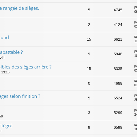
 rangée de sièges.
p
5
4745
0
p
2
4124
0
Sound
p
15
6621
1
abattable ?
p
9
5948
1
:44
ibles des sièges arrière ?
p
15
8335
0
, 13:15
p
0
4688
0
ges selon finition ?
p
5
6524
2
p
3
5299
2
58
ntégré
p
9
6598
1
0