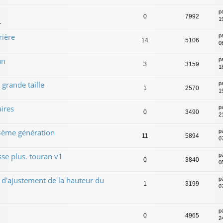
p
0
7992
1
1
rière
p
14
5106
0
an
p
3
3159
1
grande taille
p
1
2570
1
ires
p
0
3490
2
 3ème génération
p
11
5894
0
sse plus. touran v1
p
0
3840
0
 d'ajustement de la hauteur du
p
1
3199
0
p
0
4965
2