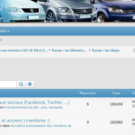
u Volkswagen Touran
res
er
ses versions I (V1 V2 V3) et II ...
Touran : les éléments et équipements extérieurs et intérieurs
Touran : les sièges
Rechercher
Recherche avancée
Réponses
Vues
D
ux sociaux (Facebook, Twitter, ...)
p
6
166249
1
ans
Fonctionnement du site : avis, demande,
 et anciens ) membres :)
p
0
182960
1
» dans
Accueil et présentations des membres de