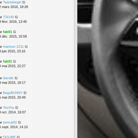
ar
Twistokiegirl
2 mars 2016, 18:28
ar
TSI140
9 févr. 2016, 13:45
ar
fab01
4 déc. 2015, 15:59
ar
mamour-2211
9 juin 2015, 23:16
ar
fab01
0 mai 2015, 22:27
ar
davoliv
8 mai 2015, 18:17
ar
BugsBUNNY
5 mai 2015, 20:49
ar
YouYou
9 oct. 2014, 16:07
ar
tomcat92
6 sept. 2014, 14:10
ar
DOUME