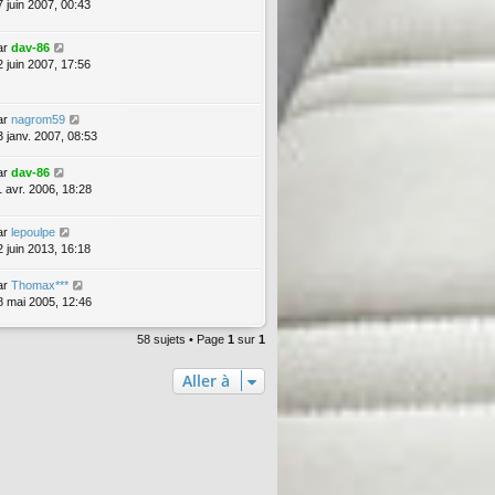
7 juin 2007, 00:43
ar
dav-86
2 juin 2007, 17:56
ar
nagrom59
3 janv. 2007, 08:53
ar
dav-86
1 avr. 2006, 18:28
ar
lepoulpe
2 juin 2013, 16:18
ar
Thomax***
8 mai 2005, 12:46
58 sujets • Page
1
sur
1
Aller à