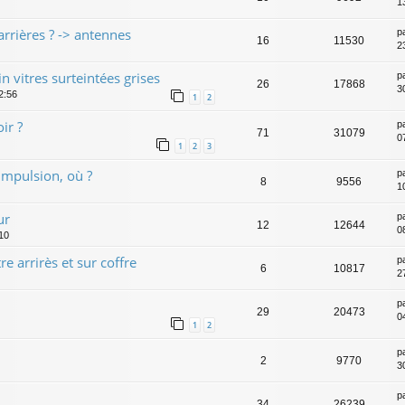
1
s arrières ? -> antennes
p
16
11530
2
 vitres surteintées grises
p
26
17868
3
2:56
1
2
ir ?
p
71
31079
0
1
2
3
 impulsion, où ?
p
8
9556
10
ur
p
12
12644
08
:10
re arrirès et sur coffre
p
6
10817
2
p
29
20473
0
1
2
p
2
9770
30
p
34
26239