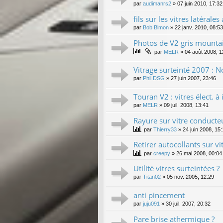
par
audimanrs2
»
07 juin 2010, 17:32
fils sur les vitres latérale
par
Bob Bimon
»
22 janv. 2010, 08:53
Photos de V2 gris mountain
par
MELR
»
04 août 2008, 1
Vitrage surteinté 2007 : No
par
Phil DSG
»
27 juin 2007, 23:46
Touran V2 : vitres élect. à
par
MELR
»
09 juil. 2008, 13:41
Rayure sur vitre conducte
par
Thierry33
»
24 juin 2008, 15
Retirer autocollants sur vit
par
creepy
»
26 mai 2008, 00:04
Utilité vitres surteintées ?
par
Titan02
»
05 nov. 2005, 12:29
anti pincement
par
juju091
»
30 juil. 2007, 20:32
Pare brise athermique ?