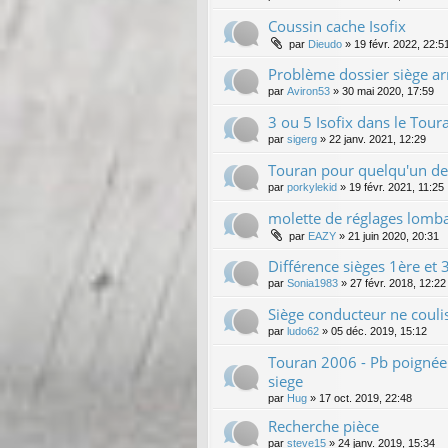
Coussin cache Isofix
par
Dieudo
»
19 févr. 2022, 22:5
Problème dossier siège ar
par
Aviron53
»
30 mai 2020, 17:59
3 ou 5 Isofix dans le Tour
par
sigerg
»
22 janv. 2021, 12:29
Touran pour quelqu'un de 
par
porkylekid
»
19 févr. 2021, 11:25
molette de réglages lomba
par
EAZY
»
21 juin 2020, 20:31
Différence sièges 1ère et
par
Sonia1983
»
27 févr. 2018, 12:22
Siège conducteur ne couli
par
ludo62
»
05 déc. 2019, 15:12
Touran 2006 - Pb poignée
siege
par
Hug
»
17 oct. 2019, 22:48
Recherche pièce
par
steve15
»
24 janv. 2019, 15:34