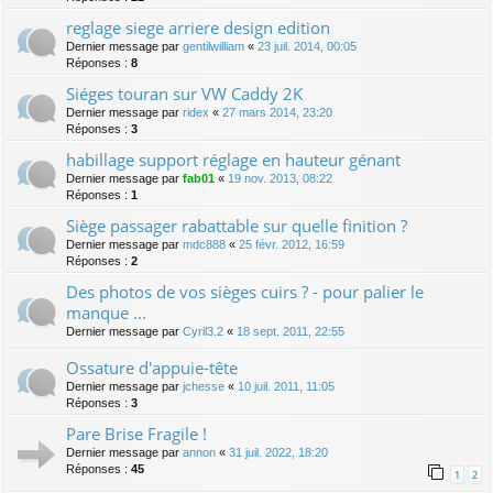
reglage siege arriere design edition
Dernier message par
gentilwilliam
«
23 juil. 2014, 00:05
Réponses :
8
Siéges touran sur VW Caddy 2K
Dernier message par
ridex
«
27 mars 2014, 23:20
Réponses :
3
habillage support réglage en hauteur génant
Dernier message par
fab01
«
19 nov. 2013, 08:22
Réponses :
1
Siège passager rabattable sur quelle finition ?
Dernier message par
mdc888
«
25 févr. 2012, 16:59
Réponses :
2
Des photos de vos sièges cuirs ? - pour palier le
manque ...
Dernier message par
Cyril3.2
«
18 sept. 2011, 22:55
Ossature d'appuie-tête
Dernier message par
jchesse
«
10 juil. 2011, 11:05
Réponses :
3
Pare Brise Fragile !
Dernier message par
annon
«
31 juil. 2022, 18:20
Réponses :
45
1
2