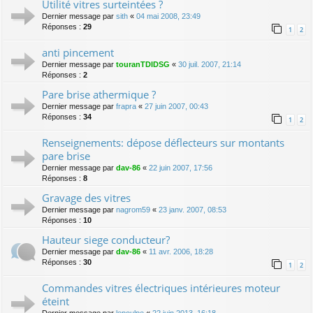
Utilité vitres surteintées ?
Dernier message par
sith
«
04 mai 2008, 23:49
Réponses :
29
1
2
anti pincement
Dernier message par
touranTDIDSG
«
30 juil. 2007, 21:14
Réponses :
2
Pare brise athermique ?
Dernier message par
frapra
«
27 juin 2007, 00:43
Réponses :
34
1
2
Renseignements: dépose déflecteurs sur montants
pare brise
Dernier message par
dav-86
«
22 juin 2007, 17:56
Réponses :
8
Gravage des vitres
Dernier message par
nagrom59
«
23 janv. 2007, 08:53
Réponses :
10
Hauteur siege conducteur?
Dernier message par
dav-86
«
11 avr. 2006, 18:28
Réponses :
30
1
2
Commandes vitres électriques intérieures moteur
éteint
Dernier message par
lepoulpe
«
22 juin 2013, 16:18