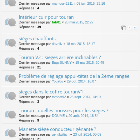
Dernier message par
mamour-2211
«
09 juin 2015, 23:16
Réponses :
4
Intérieur cuir pour touran
Dernier message par
fab01
«
20 mai 2015, 22:27
Réponses :
39
1
2
sièges chauffants
Dernier message par
davoliv
«
18 mai 2015, 18:17
Réponses :
4
Touran V2 : sièges arrière inclinables ?
Dernier message par
BugsBUNNY
«
15 mai 2015, 20:49
Réponses :
21
Problème de réglage appui-têtes de la 2ème rangée
Dernier message par
YouYou
«
29 oct. 2014, 16:07
sieges dans le coffre touranV1
Dernier message par
tomcat92
«
26 sept. 2014, 14:10
Réponses :
3
Touran : quelles housses pour les sièges ?
Dernier message par
DOUME
«
20 août 2014, 18:54
Réponses :
9
Manette siège conducteur gênante ?
Dernier message par
gentilwilliam
«
23 juil. 2014, 00:09
Réponses :
21