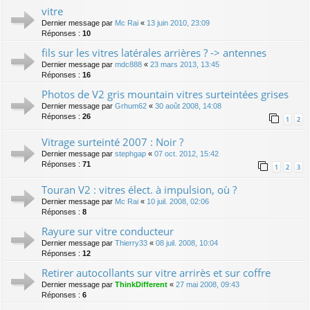
vitre
Dernier message par
Mc Rai
«
13 juin 2010, 23:09
Réponses :
10
fils sur les vitres latérales arrières ? -> antennes
Dernier message par
mdc888
«
23 mars 2013, 13:45
Réponses :
16
Photos de V2 gris mountain vitres surteintées grises
Dernier message par
Grhum62
«
30 août 2008, 14:08
Réponses :
26
1
2
Vitrage surteinté 2007 : Noir ?
Dernier message par
stephgap
«
07 oct. 2012, 15:42
Réponses :
71
1
2
3
Touran V2 : vitres élect. à impulsion, où ?
Dernier message par
Mc Rai
«
10 juil. 2008, 02:06
Réponses :
8
Rayure sur vitre conducteur
Dernier message par
Thierry33
«
08 juil. 2008, 10:04
Réponses :
12
Retirer autocollants sur vitre arrirès et sur coffre
Dernier message par
ThinkDifferent
«
27 mai 2008, 09:43
Réponses :
6