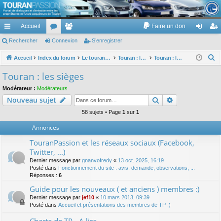
TouranPassion
Accueil
Faire un don
Le forum des propriétaires ou futurs acquéreurs du Volkswagen Touran
cc
Rechercher
or
Connexion
e
S’enregistrer
on
’e
ès
u
m
ne
nr
R
Accueil
Index du forum
Le touran dans ses versions I (V1 V2 V3) et II ...
Touran : les éléments et équipements extérieurs et intérieurs
Touran : les sièges
e
ra
m
br
xi
eg
Touran : les sièges
c
pi
s
es
on
ist
Modérateur :
Modérateurs
h
Rechercher
Recherche av
Nouveau sujet
de
re
e
r
58 sujets • Page
1
sur
1
r
c
Annonces
h
TouranPassion et les réseaux sociaux (Facebook,
e
Twitter, ...)
r
Dernier message par
gnanvofredy
«
13 oct. 2025, 16:19
Posté dans
Fonctionnement du site : avis, demande, observations, ...
Réponses :
6
Guide pour les nouveaux ( et anciens ) membres :)
Dernier message par
jef10
«
10 mars 2013, 09:39
Posté dans
Accueil et présentations des membres de TP :)