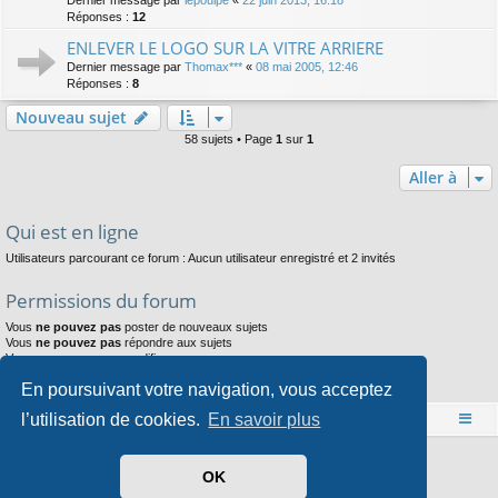
Réponses :
12
ENLEVER LE LOGO SUR LA VITRE ARRIERE
Dernier message par
Thomax***
«
08 mai 2005, 12:46
Réponses :
8
Nouveau sujet
58 sujets • Page
1
sur
1
Aller à
Qui est en ligne
Utilisateurs parcourant ce forum : Aucun utilisateur enregistré et 2 invités
Permissions du forum
Vous
ne pouvez pas
poster de nouveaux sujets
Vous
ne pouvez pas
répondre aux sujets
Vous
ne pouvez pas
modifier vos messages
Vous
ne pouvez pas
supprimer vos messages
En poursuivant votre navigation, vous acceptez
Vous
ne pouvez pas
joindre des fichiers
l’utilisation de cookies.
En savoir plus
Accueil
Index du forum
Développé par
phpBB
® Forum Software © phpBB Limited
OK
Style par
Arty
- phpBB 3.3 par MrGaby
Traduit par
phpBB-fr.com