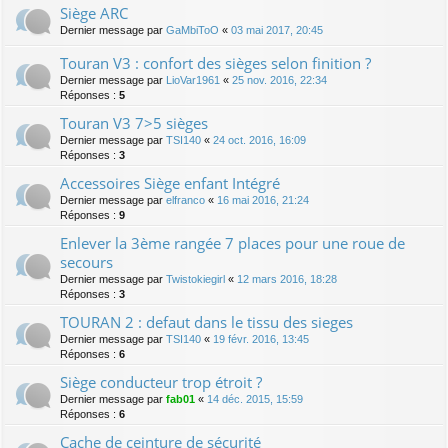
Siège ARC
Dernier message par
GaMbiToO
«
03 mai 2017, 20:45
Touran V3 : confort des sièges selon finition ?
Dernier message par
LioVar1961
«
25 nov. 2016, 22:34
Réponses :
5
Touran V3 7>5 sièges
Dernier message par
TSI140
«
24 oct. 2016, 16:09
Réponses :
3
Accessoires Siège enfant Intégré
Dernier message par
elfranco
«
16 mai 2016, 21:24
Réponses :
9
Enlever la 3ème rangée 7 places pour une roue de
secours
Dernier message par
Twistokiegirl
«
12 mars 2016, 18:28
Réponses :
3
TOURAN 2 : defaut dans le tissu des sieges
Dernier message par
TSI140
«
19 févr. 2016, 13:45
Réponses :
6
Siège conducteur trop étroit ?
Dernier message par
fab01
«
14 déc. 2015, 15:59
Réponses :
6
Cache de ceinture de sécurité