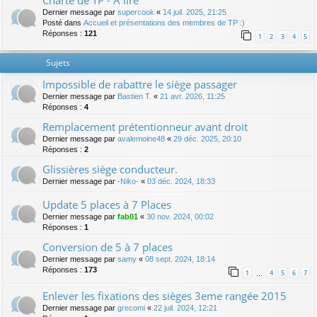
Charte de TP - A lire
Dernier message par
supercook
«
14 juil. 2025, 21:25
Posté dans
Accueil et présentations des membres de TP :)
Réponses :
121
1
2
3
4
5
Sujets
Impossible de rabattre le siège passager
Dernier message par
Bastien T.
«
21 avr. 2026, 11:25
Réponses :
4
Remplacement prétentionneur avant droit
Dernier message par
avalemoine48
«
29 déc. 2025, 20:10
Réponses :
2
Glissières siège conducteur.
Dernier message par
-Niko-
«
03 déc. 2024, 18:33
Update 5 places à 7 Places
Dernier message par
fab01
«
30 nov. 2024, 00:02
Réponses :
1
Conversion de 5 à 7 places
Dernier message par
samy
«
08 sept. 2024, 18:14
Réponses :
173
1
4
5
6
7
…
Enlever les fixations des sièges 3eme rangée 2015
Dernier message par
grecomi
«
22 juil. 2024, 12:21