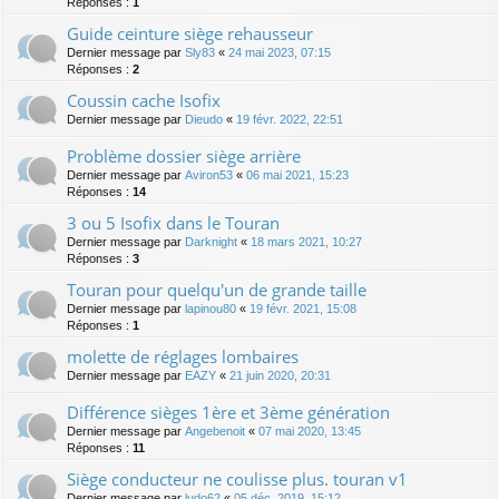
Réponses :
1
Guide ceinture siège rehausseur
Dernier message par
Sly83
«
24 mai 2023, 07:15
Réponses :
2
Coussin cache Isofix
Dernier message par
Dieudo
«
19 févr. 2022, 22:51
Problème dossier siège arrière
Dernier message par
Aviron53
«
06 mai 2021, 15:23
Réponses :
14
3 ou 5 Isofix dans le Touran
Dernier message par
Darknight
«
18 mars 2021, 10:27
Réponses :
3
Touran pour quelqu'un de grande taille
Dernier message par
lapinou80
«
19 févr. 2021, 15:08
Réponses :
1
molette de réglages lombaires
Dernier message par
EAZY
«
21 juin 2020, 20:31
Différence sièges 1ère et 3ème génération
Dernier message par
Angebenoit
«
07 mai 2020, 13:45
Réponses :
11
Siège conducteur ne coulisse plus. touran v1
Dernier message par
ludo62
«
05 déc. 2019, 15:12