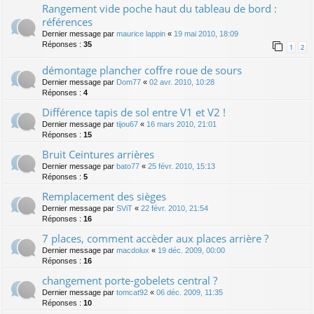
Rangement vide poche haut du tableau de bord :
références
Dernier message par
maurice lappin
«
19 mai 2010, 18:09
Réponses :
35
1
2
démontage plancher coffre roue de sours
Dernier message par
Dom77
«
02 avr. 2010, 10:28
Réponses :
4
Différence tapis de sol entre V1 et V2 !
Dernier message par
tijou67
«
16 mars 2010, 21:01
Réponses :
15
Bruit Ceintures arrières
Dernier message par
bato77
«
25 févr. 2010, 15:13
Réponses :
5
Remplacement des sièges
Dernier message par
SViT
«
22 févr. 2010, 21:54
Réponses :
16
7 places, comment accèder aux places arrière ?
Dernier message par
macdolux
«
19 déc. 2009, 00:00
Réponses :
16
changement porte-gobelets central ?
Dernier message par
tomcat92
«
06 déc. 2009, 11:35
Réponses :
10