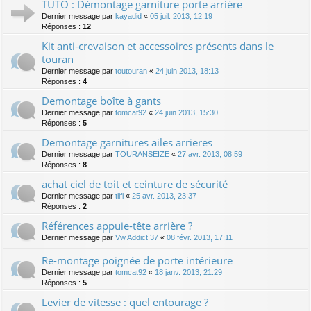
TUTO : Démontage garniture porte arrière
Dernier message par
kayadid
«
05 juil. 2013, 12:19
Réponses :
12
Kit anti-crevaison et accessoires présents dans le
touran
Dernier message par
toutouran
«
24 juin 2013, 18:13
Réponses :
4
Demontage boîte à gants
Dernier message par
tomcat92
«
24 juin 2013, 15:30
Réponses :
5
Demontage garnitures ailes arrieres
Dernier message par
TOURANSEIZE
«
27 avr. 2013, 08:59
Réponses :
8
achat ciel de toit et ceinture de sécurité
Dernier message par
tiifi
«
25 avr. 2013, 23:37
Réponses :
2
Références appuie-tête arrière ?
Dernier message par
Vw Addict 37
«
08 févr. 2013, 17:11
Re-montage poignée de porte intérieure
Dernier message par
tomcat92
«
18 janv. 2013, 21:29
Réponses :
5
Levier de vitesse : quel entourage ?