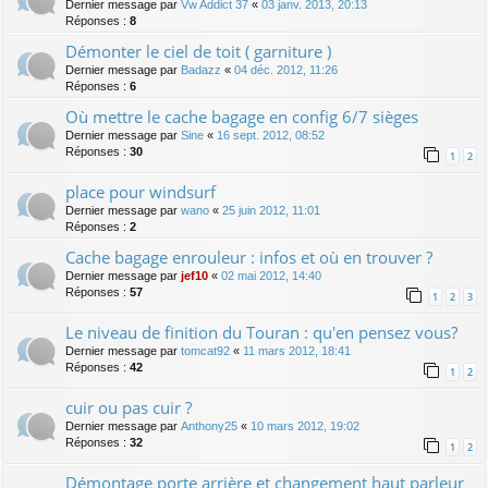
Dernier message par
Vw Addict 37
«
03 janv. 2013, 20:13
Réponses :
8
Démonter le ciel de toit ( garniture )
Dernier message par
Badazz
«
04 déc. 2012, 11:26
Réponses :
6
Où mettre le cache bagage en config 6/7 sièges
Dernier message par
Sine
«
16 sept. 2012, 08:52
Réponses :
30
1
2
place pour windsurf
Dernier message par
wano
«
25 juin 2012, 11:01
Réponses :
2
Cache bagage enrouleur : infos et où en trouver ?
Dernier message par
jef10
«
02 mai 2012, 14:40
Réponses :
57
1
2
3
Le niveau de finition du Touran : qu'en pensez vous?
Dernier message par
tomcat92
«
11 mars 2012, 18:41
Réponses :
42
1
2
cuir ou pas cuir ?
Dernier message par
Anthony25
«
10 mars 2012, 19:02
Réponses :
32
1
2
Démontage porte arrière et changement haut parleur