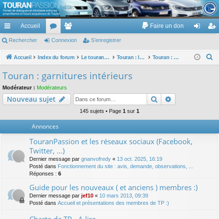
TouranPassion
Accueil
Faire un don
Le forum des propriétaires ou futurs acquéreurs du Volkswagen Touran
cc
Rechercher
or
Connexion
e
S’enregistrer
on
’e
ès
u
m
ne
nr
R
Accueil
Index du forum
Le touran dans ses versions I (V1 V2 V3) et II ...
Touran : les éléments et équipements extérieurs et intérieurs
Touran : garnitures intérieurs
e
ra
m
br
xi
eg
Touran : garnitures intérieurs
c
pi
s
es
on
ist
Modérateur :
Modérateurs
h
Rechercher
Recherche av
Nouveau sujet
de
re
e
r
145 sujets • Page
1
sur
1
r
c
Annonces
h
TouranPassion et les réseaux sociaux (Facebook,
e
Twitter, ...)
r
Dernier message par
gnanvofredy
«
13 oct. 2025, 16:19
Posté dans
Fonctionnement du site : avis, demande, observations, ...
Réponses :
6
Guide pour les nouveaux ( et anciens ) membres :)
Dernier message par
jef10
«
10 mars 2013, 09:39
Posté dans
Accueil et présentations des membres de TP :)