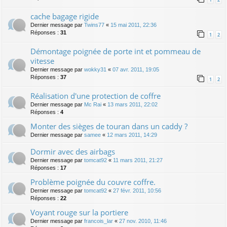
cache bagage rigide
Dernier message par
Twins77
«
15 mai 2011, 22:36
Réponses :
31
1
2
Démontage poignée de porte int et pommeau de
vitesse
Dernier message par
wokky31
«
07 avr. 2011, 19:05
Réponses :
37
1
2
Réalisation d'une protection de coffre
Dernier message par
Mc Rai
«
13 mars 2011, 22:02
Réponses :
4
Monter des sièges de touran dans un caddy ?
Dernier message par
samee
«
12 mars 2011, 14:29
Dormir avec des airbags
Dernier message par
tomcat92
«
11 mars 2011, 21:27
Réponses :
17
Problème poignée du couvre coffre.
Dernier message par
tomcat92
«
27 févr. 2011, 10:56
Réponses :
22
Voyant rouge sur la portiere
Dernier message par
francois_lar
«
27 nov. 2010, 11:46