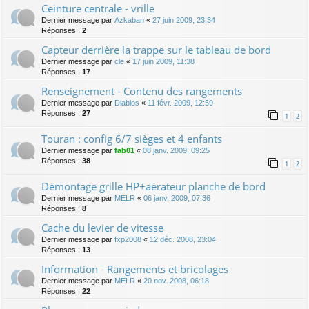
Ceinture centrale - vrille
Dernier message par
Azkaban
«
27 juin 2009, 23:34
Réponses :
2
Capteur derrière la trappe sur le tableau de bord
Dernier message par
cle
«
17 juin 2009, 11:38
Réponses :
17
Renseignement - Contenu des rangements
Dernier message par
Diablos
«
11 févr. 2009, 12:59
Réponses :
27
1
2
Touran : config 6/7 sièges et 4 enfants
Dernier message par
fab01
«
08 janv. 2009, 09:25
Réponses :
38
1
2
Démontage grille HP+aérateur planche de bord
Dernier message par
MELR
«
06 janv. 2009, 07:36
Réponses :
8
Cache du levier de vitesse
Dernier message par
fxp2008
«
12 déc. 2008, 23:04
Réponses :
13
Information - Rangements et bricolages
Dernier message par
MELR
«
20 nov. 2008, 06:18
Réponses :
22