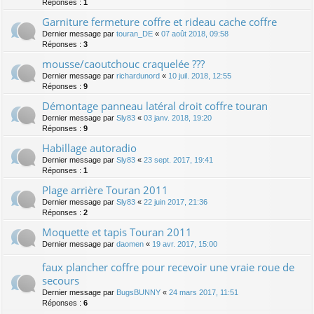
Réponses :
1
Garniture fermeture coffre et rideau cache coffre
Dernier message par
touran_DE
«
07 août 2018, 09:58
Réponses :
3
mousse/caoutchouc craquelée ???
Dernier message par
richardunord
«
10 juil. 2018, 12:55
Réponses :
9
Démontage panneau latéral droit coffre touran
Dernier message par
Sly83
«
03 janv. 2018, 19:20
Réponses :
9
Habillage autoradio
Dernier message par
Sly83
«
23 sept. 2017, 19:41
Réponses :
1
Plage arrière Touran 2011
Dernier message par
Sly83
«
22 juin 2017, 21:36
Réponses :
2
Moquette et tapis Touran 2011
Dernier message par
daomen
«
19 avr. 2017, 15:00
faux plancher coffre pour recevoir une vraie roue de
secours
Dernier message par
BugsBUNNY
«
24 mars 2017, 11:51
Réponses :
6