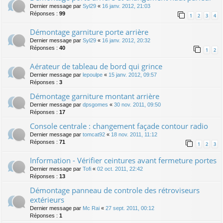
Dernier message par
Syl29
«
16 janv. 2012, 21:03
Réponses :
99
1
2
3
4
Démontage garniture porte arrière
Dernier message par
Syl29
«
16 janv. 2012, 20:32
Réponses :
40
1
2
Aérateur de tableau de bord qui grince
Dernier message par
lepoulpe
«
15 janv. 2012, 09:57
Réponses :
3
Démontage garniture montant arrière
Dernier message par
dpsgomes
«
30 nov. 2011, 09:50
Réponses :
17
Console centrale : changement façade contour radio
Dernier message par
tomcat92
«
18 nov. 2011, 11:12
Réponses :
71
1
2
3
Information - Vérifier ceintures avant fermeture portes
Dernier message par
Tofi
«
02 oct. 2011, 22:42
Réponses :
13
Démontage panneau de controle des rétroviseurs
extérieurs
Dernier message par
Mc Rai
«
27 sept. 2011, 00:12
Réponses :
1