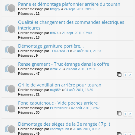
Panne et démontage plafonnier arrière du touran
Dernier message par
fiztigny
«
24 sept. 2011, 20:18
Réponses :
12
Qualité et changement des commandes electriques
interieures
Dernier message par
titi974
«
21 sept. 2011, 07:40
Réponses :
13
Démontage garniture portière...
Dernier message par
TOURANCH
«
23 août 2011, 21:37
Réponses :
9
Renseignement - Truc étrange dans le coffre
Dernier message par
isma125
«
20 août 2011, 17:19
Réponses :
47
1
2
Grille de ventillation arrière pour touran
Dernier message par
mig95fr
«
04 août 2011, 13:30
Réponses :
21
Fond caoutchouc - Vide poches arriere
Dernier message par
El fornicator
«
02 août 2011, 08:57
Réponses :
30
1
2
Démontage des sièges de la 3e rangée ( 7pl )
Dernier message par
chambysunn
«
20 mai 2011, 09:52
Réponses :
49
1
2