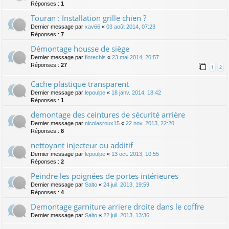
Réponses :
1
Touran : Installation grille chien ?
Dernier message par
xav66
«
03 août 2014, 07:23
Réponses :
7
Démontage housse de siège
Dernier message par
florecbis
«
23 mai 2014, 20:57
Réponses :
27
1
2
Cache plastique transparent
Dernier message par
lepoulpe
«
18 janv. 2014, 18:42
Réponses :
1
demontage des ceintures de sécurité arrière
Dernier message par
nicolasroux15
«
22 nov. 2013, 22:20
Réponses :
8
nettoyant injecteur ou additif
Dernier message par
lepoulpe
«
13 oct. 2013, 10:55
Réponses :
2
Peindre les poignées de portes intérieures
Dernier message par
Salto
«
24 juil. 2013, 19:59
Réponses :
4
Demontage garniture arriere droite dans le coffre
Dernier message par
Salto
«
22 juil. 2013, 13:36