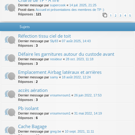
Charte de TP - A lire
Dernier message par
supercook
«
14 juil. 2025, 21:25
Posté dans
Accueil et présentations des membres de TP :)
Réponses :
121
1
2
3
4
5
Sujets
Réfection tissu ciel de toit
Dernier message par
Sly83
«
07 août 2025, 14:43
Réponses :
3
Défaire les garnitures autour du custode avant
Dernier message par
resideur
«
28 oct. 2023, 11:18
Réponses :
3
Emplacement Airbag latéraux et arrières
Dernier message par
samy
«
18 août 2022, 12:24
Réponses :
2
accès aération
Dernier message par
vroumvroum1
«
26 juin 2022, 17:53
Réponses :
3
Pb isolant
Dernier message par
vroumvroum1
«
31 mai 2022, 14:19
Réponses :
6
Cache Bagage
Dernier message par
greg.be
«
10 sept. 2021, 11:11