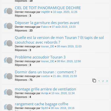
Réponses :
19
CIEL DE TOIT PANORAMIQUE DECHIRE
Dernier message par
mig95fr
«
10 sept. 2020, 11:26
Réponses :
3
Déposer la garniture des portes avant
Dernier message par
Fabzo
«
07 août 2019, 13:23
Réponses :
23
Quelle est la version de mon Touran ? Et tapis de sol
caoutchouc avec rebords ?
Dernier message par
touran_DE
«
08 mars 2019, 11:03
Réponses :
3
Problème accoudoir Touran 3
Dernier message par
touran_DE
«
08 févr. 2019, 12:58
Réponses :
3
Dormir dans un touran : comment ?
Dernier message par
cool1er
«
21 déc. 2018, 21:59
Réponses :
71
1
2
3
montage grille arrière de ventilation
Dernier message par
Avnija
«
10 nov. 2018, 11:34
Réponses :
4
rangement cache bagage coffre
Dernier message par
Sly83
«
08 nov. 2018, 19:16