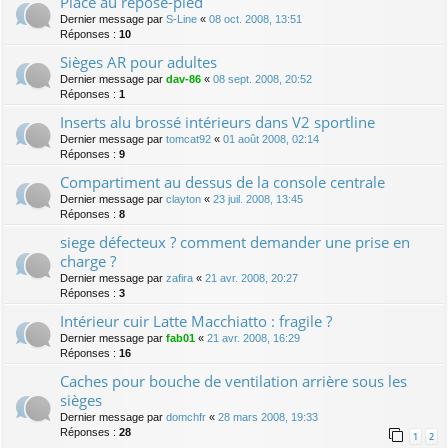
Place au repose-pied
Dernier message par
S-Line
«
08 oct. 2008, 13:51
Réponses :
10
Sièges AR pour adultes
Dernier message par
dav-86
«
08 sept. 2008, 20:52
Réponses :
1
Inserts alu brossé intérieurs dans V2 sportline
Dernier message par
tomcat92
«
01 août 2008, 02:14
Réponses :
9
Compartiment au dessus de la console centrale
Dernier message par
clayton
«
23 juil. 2008, 13:45
Réponses :
8
siege défecteux ? comment demander une prise en
charge ?
Dernier message par
zafira
«
21 avr. 2008, 20:27
Réponses :
3
Intérieur cuir Latte Macchiatto : fragile ?
Dernier message par
fab01
«
21 avr. 2008, 16:29
Réponses :
16
Caches pour bouche de ventilation arrière sous les
sièges
Dernier message par
domchfr
«
28 mars 2008, 19:33
Réponses :
28
1
2