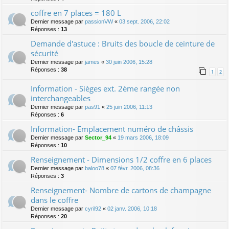
coffre en 7 places = 180 L
Dernier message par
passionVW
«
03 sept. 2006, 22:02
Réponses :
13
Demande d'astuce : Bruits des boucle de ceinture de
sécurité
Dernier message par
james
«
30 juin 2006, 15:28
Réponses :
38
1
2
Information - Sièges ext. 2ème rangée non
interchangeables
Dernier message par
pas91
«
25 juin 2006, 11:13
Réponses :
6
Information- Emplacement numéro de châssis
Dernier message par
Sector_94
«
19 mars 2006, 18:09
Réponses :
10
Renseignement - Dimensions 1/2 coffre en 6 places
Dernier message par
baloo78
«
07 févr. 2006, 08:36
Réponses :
3
Renseignement- Nombre de cartons de champagne
dans le coffre
Dernier message par
cyril92
«
02 janv. 2006, 10:18
Réponses :
20