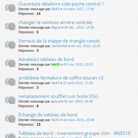
Ouverture aléatoire vide-poche central ?
Dernier message par
Sly83
«
14 mars 2017, 17:48
Réponses :
14
changer la ceinture arrière centrale
Dernier message par
Miguel
«
06 déc. 2016, 14:38
Réponses :
5
Verrous de la trappe de triangle cassés
Dernier message par
clem64300
«
24 nov. 2016, 22:25
Réponses :
3
Aérateurs tableau de bord
Dernier message par
fab01
«
02 nov. 2016, 13:52
Réponses :
3
problème fermeture de coffre touran v3
Dernier message par
Sly83
«
22 août 2016, 17:09
Réponses :
3
remplacement soufflet cuir boite DSG
Dernier message par
jipeval
«
02 avr. 2016, 16:46
Réponses :
8
Échange de tableau de bord
Dernier message par
Sly83
«
16 mars 2016, 22:48
Réponses :
13
Tableau de bord : inversement groupe clim - RNS510