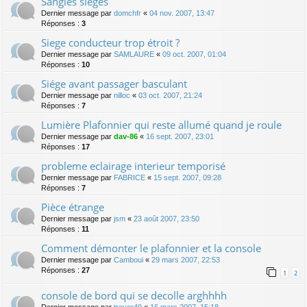
Sangles sièges
Dernier message par
domchfr
«
04 nov. 2007, 13:47
Réponses :
3
Siege conducteur trop étroit ?
Dernier message par
SAMLAURE
«
09 oct. 2007, 01:04
Réponses :
10
Siége avant passager basculant
Dernier message par
nilloc
«
03 oct. 2007, 21:24
Réponses :
7
Lumière Plafonnier qui reste allumé quand je roule
Dernier message par
dav-86
«
16 sept. 2007, 23:01
Réponses :
17
probleme eclairage interieur temporisé
Dernier message par
FABRICE
«
15 sept. 2007, 09:28
Réponses :
7
Pièce étrange
Dernier message par
jsm
«
23 août 2007, 23:50
Réponses :
11
Comment démonter le plafonnier et la console
Dernier message par
Camboui
«
29 mars 2007, 22:53
Réponses :
27
1
2
console de bord qui se decolle arghhhh