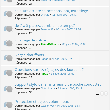
Dernier message par
trevor49
«
16 mars 2007, 15:18
Réponses :
24
ceinture arriere coince dans languette siege
Dernier message par
DAN29
«
11 mars 2007, 09:43
Réponses :
1
de 7 à 5 places, combien de temps?
Dernier message par
Jeannot91
«
06 mars 2007, 21:24
Réponses :
20
Eclairage de cofrre
Dernier message par
ThinkDifferent
«
06 janv. 2007, 23:00
Réponses :
1
Sieges chauffants
Dernier message par
Papa4
«
21 déc. 2006, 13:51
Réponses :
2
Questions sur les réglages des fauteuils ?
Dernier message par
fab01
«
14 déc. 2006, 08:52
Réponses :
16
Support stylo dans l'intérieur vide poche conducteur
Dernier message par
El fornicator
«
19 sept. 2006, 13:19
Réponses :
30
1
2
Protection et objets volumineux
Dernier message par
passionVW
«
04 sept. 2006, 13:47
Réponses :
4