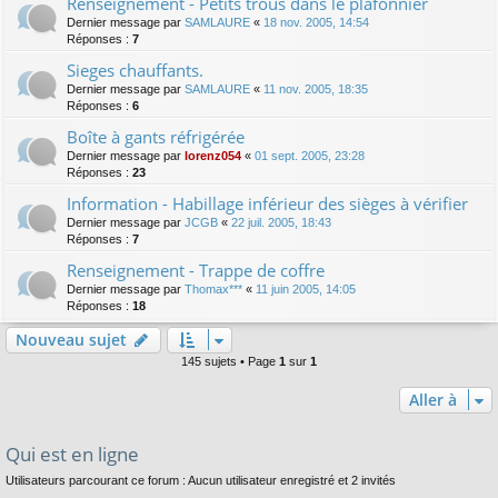
Renseignement - Petits trous dans le plafonnier
Dernier message par
SAMLAURE
«
18 nov. 2005, 14:54
Réponses :
7
Sieges chauffants.
Dernier message par
SAMLAURE
«
11 nov. 2005, 18:35
Réponses :
6
Boîte à gants réfrigérée
Dernier message par
lorenz054
«
01 sept. 2005, 23:28
Réponses :
23
Information - Habillage inférieur des sièges à vérifier
Dernier message par
JCGB
«
22 juil. 2005, 18:43
Réponses :
7
Renseignement - Trappe de coffre
Dernier message par
Thomax***
«
11 juin 2005, 14:05
Réponses :
18
Nouveau sujet
145 sujets • Page
1
sur
1
Aller à
Qui est en ligne
Utilisateurs parcourant ce forum : Aucun utilisateur enregistré et 2 invités