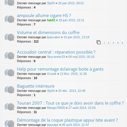
Dernier message par
Sly83
«
20 juin 2015, 09:01
Réponses :
4
ampoule allume cigare HS ?
Dernier message par
fab01
«
18 juin 2015, 22:11
Réponses :
7
Volume et dimensions du coffre
Dernier message par
lpascalon
«
15 juin 2015, 13:19
Réponses :
112
1
2
3
4
5
Accoudoir central : réparation possible ?
Dernier message par
Skyrunner33
«
09 mai 2015, 05:15
Réponses :
6
Help pour remontage éclairage boite à gants
Dernier message par
Grouik
«
13 févr. 2015, 11:36
Réponses :
10
Baguette intérieure
Dernier message par
Sly83
«
20 déc. 2014, 22:48
Réponses :
1
Touran 2007 : Tout ce que je dois avoir dans le coffre ?
Dernier message par
Mango78000
«
27 août 2014, 22:03
Réponses :
11
Démontage de la coque plastique appui tète avant ?
Dernier message par
lepoulpe
«
08 août 2014, 21:47