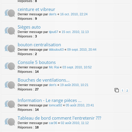
Réponses :
8
ceinture et vibreur
Dernier message par
den's
«
16 oct. 2010, 22:24
Réponses :
9
Sièges auto
Dernier message par
tijou67
«
15 oct. 2010, 11:13
Réponses :
3
bouton centralisation
Dernier message par
titiloulou63
«
09 sept. 2010, 20:44
Réponses :
2
Console 5 boutons
Dernier message par
Mc Rai
«
03 sept. 2010, 10:52
Réponses :
14
Bouches de ventilations...
Dernier message par
den's
«
19 août 2010, 10:21
Réponses :
27
1
2
Information - Le range pièces ...
Dernier message par
tomcat92
«
05 août 2010, 23:41
Réponses :
14
Tableau de bord comment l'entretenir ???
Dernier message par
car36
«
02 août 2010, 11:12
Réponses :
18