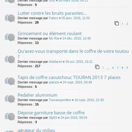
Dernier message par
Griz
«
05 mars 2016, 09:21
Réponses :
5
Lutter contre les bruits parasites...
Dernier message par
Fabzo
«
05 janv. 2016, 11:02
Réponses :
28
1
2
Grincement ou élément roulant
Dernier message par
Mc Rai
«
14 déc. 2015, 12:40
Réponses :
13
Qu'avez-vous transporté dans le coffre de votre toutou
?
Dernier message par
Artefackt
«
26 oct. 2015, 15:11
Réponses :
217
1
6
7
8
9
…
Tapis de coffre caoutchouc TOURAN 2013 7 places
Dernier message par
patrizio
«
24 sept. 2015, 04:49
Réponses :
5
Pedalier aluminium
Dernier message par
Touransportline
«
10 sept. 2015, 21:30
Réponses :
15
Dépose garniture basse de coffre
Dernier message par
Sly83
«
24 juin 2015, 09:04
Réponses :
3
aérateur du milieu