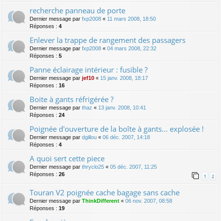
recherche panneau de porte
Dernier message par
fxp2008
«
11 mars 2008, 18:50
Réponses :
4
Enlever la trappe de rangement des passagers
Dernier message par
fxp2008
«
04 mars 2008, 22:32
Réponses :
5
Panne éclairage intérieur : fusible ?
Dernier message par
jef10
«
15 janv. 2008, 18:17
Réponses :
16
Boite à gants réfrigérée ?
Dernier message par
thaz
«
13 janv. 2008, 10:41
Réponses :
24
Poignée d'ouverture de la boîte à gants... explosée !
Dernier message par
dgillou
«
06 déc. 2007, 14:18
Réponses :
4
A quoi sert cette piece
Dernier message par
thryclo25
«
05 déc. 2007, 11:25
Réponses :
26
1
2
Touran V2 poignée cache bagage sans cache
Dernier message par
ThinkDifferent
«
06 nov. 2007, 08:58
Réponses :
19