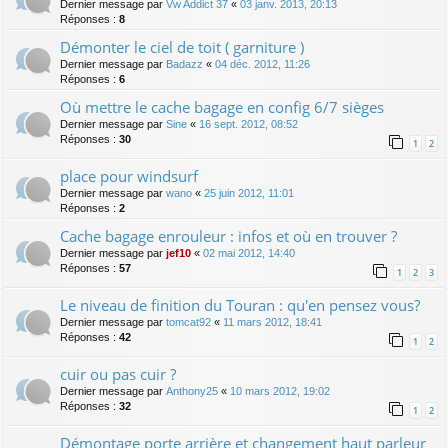
Dernier message par
Vw Addict 37
«
03 janv. 2013, 20:13
Réponses :
8
Démonter le ciel de toit ( garniture )
Dernier message par
Badazz
«
04 déc. 2012, 11:26
Réponses :
6
Où mettre le cache bagage en config 6/7 sièges
Dernier message par
Sine
«
16 sept. 2012, 08:52
Réponses :
30
1
2
place pour windsurf
Dernier message par
wano
«
25 juin 2012, 11:01
Réponses :
2
Cache bagage enrouleur : infos et où en trouver ?
Dernier message par
jef10
«
02 mai 2012, 14:40
Réponses :
57
1
2
3
Le niveau de finition du Touran : qu'en pensez vous?
Dernier message par
tomcat92
«
11 mars 2012, 18:41
Réponses :
42
1
2
cuir ou pas cuir ?
Dernier message par
Anthony25
«
10 mars 2012, 19:02
Réponses :
32
1
2
Démontage porte arrière et changement haut parleur