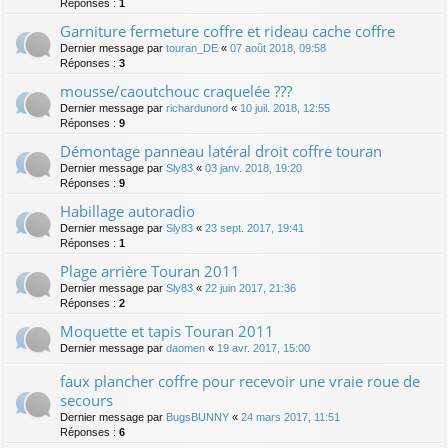
Réponses :
1
Garniture fermeture coffre et rideau cache coffre
Dernier message par
touran_DE
«
07 août 2018, 09:58
Réponses :
3
mousse/caoutchouc craquelée ???
Dernier message par
richardunord
«
10 juil. 2018, 12:55
Réponses :
9
Démontage panneau latéral droit coffre touran
Dernier message par
Sly83
«
03 janv. 2018, 19:20
Réponses :
9
Habillage autoradio
Dernier message par
Sly83
«
23 sept. 2017, 19:41
Réponses :
1
Plage arrière Touran 2011
Dernier message par
Sly83
«
22 juin 2017, 21:36
Réponses :
2
Moquette et tapis Touran 2011
Dernier message par
daomen
«
19 avr. 2017, 15:00
faux plancher coffre pour recevoir une vraie roue de
secours
Dernier message par
BugsBUNNY
«
24 mars 2017, 11:51
Réponses :
6