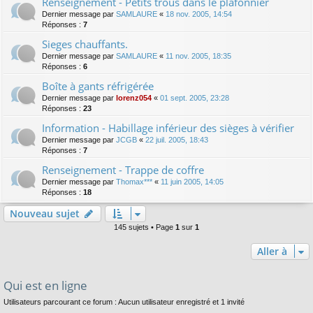
Renseignement - Petits trous dans le plafonnier
Dernier message par
SAMLAURE
«
18 nov. 2005, 14:54
Réponses :
7
Sieges chauffants.
Dernier message par
SAMLAURE
«
11 nov. 2005, 18:35
Réponses :
6
Boîte à gants réfrigérée
Dernier message par
lorenz054
«
01 sept. 2005, 23:28
Réponses :
23
Information - Habillage inférieur des sièges à vérifier
Dernier message par
JCGB
«
22 juil. 2005, 18:43
Réponses :
7
Renseignement - Trappe de coffre
Dernier message par
Thomax***
«
11 juin 2005, 14:05
Réponses :
18
Nouveau sujet
145 sujets • Page
1
sur
1
Aller à
Qui est en ligne
Utilisateurs parcourant ce forum : Aucun utilisateur enregistré et 1 invité