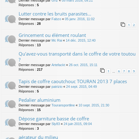
Dernier message par
Griz
«
05 mars 2016, 09:21
Réponses :
5
Lutter contre les bruits parasites...
Dernier message par
Fabzo
«
05 janv. 2016, 11:02
Réponses :
28
1
2
Grincement ou élément roulant
Dernier message par
Mc Rai
«
14 déc. 2015, 12:40
Réponses :
13
Qu'avez-vous transporté dans le coffre de votre toutou
?
Dernier message par
Artefackt
«
26 oct. 2015, 15:11
Réponses :
217
1
6
7
8
9
…
Tapis de coffre caoutchouc TOURAN 2013 7 places
Dernier message par
patrizio
«
24 sept. 2015, 04:49
Réponses :
5
Pedalier aluminium
Dernier message par
Touransportline
«
10 sept. 2015, 21:30
Réponses :
15
Dépose garniture basse de coffre
Dernier message par
Sly83
«
24 juin 2015, 09:04
Réponses :
3
aérateur du milieu