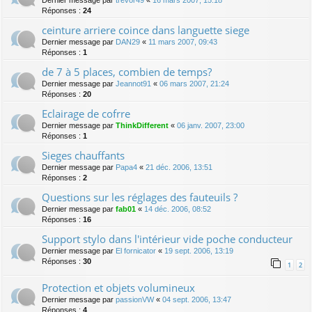
Dernier message par
trevor49
«
16 mars 2007, 15:18
Réponses :
24
ceinture arriere coince dans languette siege
Dernier message par
DAN29
«
11 mars 2007, 09:43
Réponses :
1
de 7 à 5 places, combien de temps?
Dernier message par
Jeannot91
«
06 mars 2007, 21:24
Réponses :
20
Eclairage de cofrre
Dernier message par
ThinkDifferent
«
06 janv. 2007, 23:00
Réponses :
1
Sieges chauffants
Dernier message par
Papa4
«
21 déc. 2006, 13:51
Réponses :
2
Questions sur les réglages des fauteuils ?
Dernier message par
fab01
«
14 déc. 2006, 08:52
Réponses :
16
Support stylo dans l'intérieur vide poche conducteur
Dernier message par
El fornicator
«
19 sept. 2006, 13:19
Réponses :
30
1
2
Protection et objets volumineux
Dernier message par
passionVW
«
04 sept. 2006, 13:47
Réponses :
4