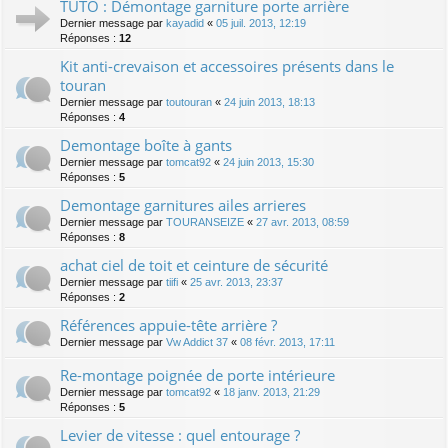
TUTO : Démontage garniture porte arrière
Dernier message par
kayadid
«
05 juil. 2013, 12:19
Réponses :
12
Kit anti-crevaison et accessoires présents dans le
touran
Dernier message par
toutouran
«
24 juin 2013, 18:13
Réponses :
4
Demontage boîte à gants
Dernier message par
tomcat92
«
24 juin 2013, 15:30
Réponses :
5
Demontage garnitures ailes arrieres
Dernier message par
TOURANSEIZE
«
27 avr. 2013, 08:59
Réponses :
8
achat ciel de toit et ceinture de sécurité
Dernier message par
tiifi
«
25 avr. 2013, 23:37
Réponses :
2
Références appuie-tête arrière ?
Dernier message par
Vw Addict 37
«
08 févr. 2013, 17:11
Re-montage poignée de porte intérieure
Dernier message par
tomcat92
«
18 janv. 2013, 21:29
Réponses :
5
Levier de vitesse : quel entourage ?