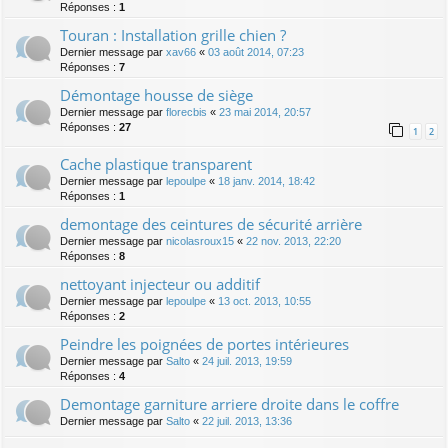
Réponses :
1
Touran : Installation grille chien ?
Dernier message par
xav66
«
03 août 2014, 07:23
Réponses :
7
Démontage housse de siège
Dernier message par
florecbis
«
23 mai 2014, 20:57
Réponses :
27
1
2
Cache plastique transparent
Dernier message par
lepoulpe
«
18 janv. 2014, 18:42
Réponses :
1
demontage des ceintures de sécurité arrière
Dernier message par
nicolasroux15
«
22 nov. 2013, 22:20
Réponses :
8
nettoyant injecteur ou additif
Dernier message par
lepoulpe
«
13 oct. 2013, 10:55
Réponses :
2
Peindre les poignées de portes intérieures
Dernier message par
Salto
«
24 juil. 2013, 19:59
Réponses :
4
Demontage garniture arriere droite dans le coffre
Dernier message par
Salto
«
22 juil. 2013, 13:36