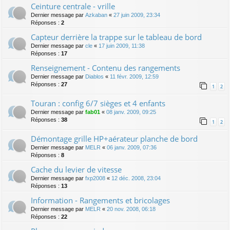
Ceinture centrale - vrille
Dernier message par
Azkaban
«
27 juin 2009, 23:34
Réponses :
2
Capteur derrière la trappe sur le tableau de bord
Dernier message par
cle
«
17 juin 2009, 11:38
Réponses :
17
Renseignement - Contenu des rangements
Dernier message par
Diablos
«
11 févr. 2009, 12:59
Réponses :
27
1
2
Touran : config 6/7 sièges et 4 enfants
Dernier message par
fab01
«
08 janv. 2009, 09:25
Réponses :
38
1
2
Démontage grille HP+aérateur planche de bord
Dernier message par
MELR
«
06 janv. 2009, 07:36
Réponses :
8
Cache du levier de vitesse
Dernier message par
fxp2008
«
12 déc. 2008, 23:04
Réponses :
13
Information - Rangements et bricolages
Dernier message par
MELR
«
20 nov. 2008, 06:18
Réponses :
22