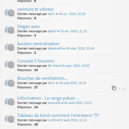
Réponses :
8
ceinture et vibreur
Dernier message par
den's
«
16 oct. 2010, 22:24
Réponses :
9
Sièges auto
Dernier message par
tijou67
«
15 oct. 2010, 11:13
Réponses :
3
bouton centralisation
Dernier message par
titiloulou63
«
09 sept. 2010, 20:44
Réponses :
2
Console 5 boutons
Dernier message par
Mc Rai
«
03 sept. 2010, 10:52
Réponses :
14
Bouches de ventilations...
Dernier message par
den's
«
19 août 2010, 10:21
Réponses :
27
1
2
Information - Le range pièces ...
Dernier message par
tomcat92
«
05 août 2010, 23:41
Réponses :
14
Tableau de bord comment l'entretenir ???
Dernier message par
car36
«
02 août 2010, 11:12
Réponses :
18