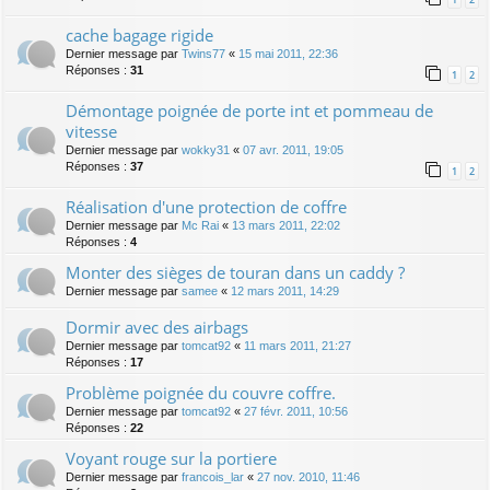
cache bagage rigide
Dernier message par
Twins77
«
15 mai 2011, 22:36
Réponses :
31
1
2
Démontage poignée de porte int et pommeau de
vitesse
Dernier message par
wokky31
«
07 avr. 2011, 19:05
Réponses :
37
1
2
Réalisation d'une protection de coffre
Dernier message par
Mc Rai
«
13 mars 2011, 22:02
Réponses :
4
Monter des sièges de touran dans un caddy ?
Dernier message par
samee
«
12 mars 2011, 14:29
Dormir avec des airbags
Dernier message par
tomcat92
«
11 mars 2011, 21:27
Réponses :
17
Problème poignée du couvre coffre.
Dernier message par
tomcat92
«
27 févr. 2011, 10:56
Réponses :
22
Voyant rouge sur la portiere
Dernier message par
francois_lar
«
27 nov. 2010, 11:46