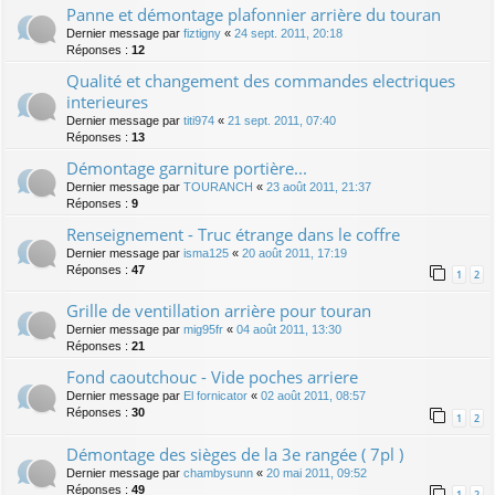
Panne et démontage plafonnier arrière du touran
Dernier message par
fiztigny
«
24 sept. 2011, 20:18
Réponses :
12
Qualité et changement des commandes electriques
interieures
Dernier message par
titi974
«
21 sept. 2011, 07:40
Réponses :
13
Démontage garniture portière...
Dernier message par
TOURANCH
«
23 août 2011, 21:37
Réponses :
9
Renseignement - Truc étrange dans le coffre
Dernier message par
isma125
«
20 août 2011, 17:19
Réponses :
47
1
2
Grille de ventillation arrière pour touran
Dernier message par
mig95fr
«
04 août 2011, 13:30
Réponses :
21
Fond caoutchouc - Vide poches arriere
Dernier message par
El fornicator
«
02 août 2011, 08:57
Réponses :
30
1
2
Démontage des sièges de la 3e rangée ( 7pl )
Dernier message par
chambysunn
«
20 mai 2011, 09:52
Réponses :
49
1
2