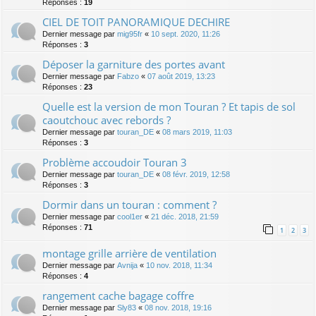
Réponses :
19
CIEL DE TOIT PANORAMIQUE DECHIRE
Dernier message par
mig95fr
«
10 sept. 2020, 11:26
Réponses :
3
Déposer la garniture des portes avant
Dernier message par
Fabzo
«
07 août 2019, 13:23
Réponses :
23
Quelle est la version de mon Touran ? Et tapis de sol
caoutchouc avec rebords ?
Dernier message par
touran_DE
«
08 mars 2019, 11:03
Réponses :
3
Problème accoudoir Touran 3
Dernier message par
touran_DE
«
08 févr. 2019, 12:58
Réponses :
3
Dormir dans un touran : comment ?
Dernier message par
cool1er
«
21 déc. 2018, 21:59
Réponses :
71
1
2
3
montage grille arrière de ventilation
Dernier message par
Avnija
«
10 nov. 2018, 11:34
Réponses :
4
rangement cache bagage coffre
Dernier message par
Sly83
«
08 nov. 2018, 19:16