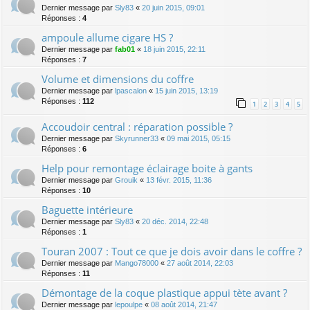
Dernier message par
Sly83
«
20 juin 2015, 09:01
Réponses :
4
ampoule allume cigare HS ?
Dernier message par
fab01
«
18 juin 2015, 22:11
Réponses :
7
Volume et dimensions du coffre
Dernier message par
lpascalon
«
15 juin 2015, 13:19
Réponses :
112
1
2
3
4
5
Accoudoir central : réparation possible ?
Dernier message par
Skyrunner33
«
09 mai 2015, 05:15
Réponses :
6
Help pour remontage éclairage boite à gants
Dernier message par
Grouik
«
13 févr. 2015, 11:36
Réponses :
10
Baguette intérieure
Dernier message par
Sly83
«
20 déc. 2014, 22:48
Réponses :
1
Touran 2007 : Tout ce que je dois avoir dans le coffre ?
Dernier message par
Mango78000
«
27 août 2014, 22:03
Réponses :
11
Démontage de la coque plastique appui tète avant ?
Dernier message par
lepoulpe
«
08 août 2014, 21:47