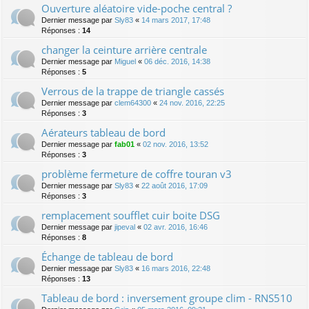
Ouverture aléatoire vide-poche central ?
Dernier message par
Sly83
«
14 mars 2017, 17:48
Réponses :
14
changer la ceinture arrière centrale
Dernier message par
Miguel
«
06 déc. 2016, 14:38
Réponses :
5
Verrous de la trappe de triangle cassés
Dernier message par
clem64300
«
24 nov. 2016, 22:25
Réponses :
3
Aérateurs tableau de bord
Dernier message par
fab01
«
02 nov. 2016, 13:52
Réponses :
3
problème fermeture de coffre touran v3
Dernier message par
Sly83
«
22 août 2016, 17:09
Réponses :
3
remplacement soufflet cuir boite DSG
Dernier message par
jipeval
«
02 avr. 2016, 16:46
Réponses :
8
Échange de tableau de bord
Dernier message par
Sly83
«
16 mars 2016, 22:48
Réponses :
13
Tableau de bord : inversement groupe clim - RNS510