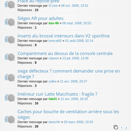
Place au repose-pied
Dernier message par
S-Line
«
08 oct. 2008, 13:51
Réponses :
10
Sièges AR pour adultes
Dernier message par
dav-86
«
08 sept. 2008, 20:52
Réponses :
1
Inserts alu brossé intérieurs dans V2 sportline
Dernier message par
tomcat92
«
01 août 2008, 02:14
Réponses :
9
Compartiment au dessus de la console centrale
Dernier message par
clayton
«
23 juil. 2008, 13:45
Réponses :
8
siege défecteux ? comment demander une prise en
charge ?
Dernier message par
zafira
«
21 avr. 2008, 20:27
Réponses :
3
Intérieur cuir Latte Macchiatto : fragile ?
Dernier message par
fab01
«
21 avr. 2008, 16:29
Réponses :
16
Caches pour bouche de ventilation arrière sous les
sièges
Dernier message par
domchfr
«
28 mars 2008, 19:33
Réponses :
28
1
2