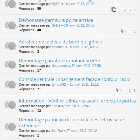
Dernier message par
Syl29
«
16 janv. 2012, 21:03
Réponses :
99
1
2
3
4
Démontage garniture porte arrière
Dernier message par
Syl29
«
16 janv. 2012, 20:32
Réponses :
40
1
2
Aérateur de tableau de bord qui grince
Dernier message par
lepoulpe
«
15 janv. 2012, 09:57
Réponses :
3
Démontage garniture montant arrière
Dernier message par
dpsgomes
«
30 nov. 2011, 09:50
Réponses :
17
Console centrale : changement façade contour radio
Dernier message par
tomcat92
«
18 nov. 2011, 11:12
Réponses :
71
1
2
3
Information - Vérifier ceintures avant fermeture portes
Dernier message par
Tofi
«
02 oct. 2011, 22:42
Réponses :
13
Démontage panneau de controle des rétroviseurs
extérieurs
Dernier message par
Mc Rai
«
27 sept. 2011, 00:12
Réponses :
1