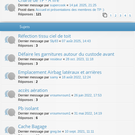
Charte de TP - A lire
Dernier message par
supercook
«
14 juil. 2025, 21:25
Posté dans
Accueil et présentations des membres de TP :)
Réponses :
121
1
2
3
4
5
Sujets
Réfection tissu ciel de toit
Dernier message par
Sly83
«
07 août 2025, 14:43
Réponses :
3
Défaire les garnitures autour du custode avant
Dernier message par
resideur
«
28 oct. 2023, 11:18
Réponses :
3
Emplacement Airbag latéraux et arrières
Dernier message par
samy
«
18 août 2022, 12:24
Réponses :
2
accès aération
Dernier message par
vroumvroum1
«
26 juin 2022, 17:53
Réponses :
3
Pb isolant
Dernier message par
vroumvroum1
«
31 mai 2022, 14:19
Réponses :
6
Cache Bagage
Dernier message par
greg.be
«
10 sept. 2021, 11:11