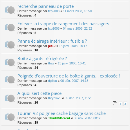
recherche panneau de porte
Dernier message par
fxp2008
«
11 mars 2008, 18:50
Réponses :
4
Enlever la trappe de rangement des passagers
Dernier message par
fxp2008
«
04 mars 2008, 22:32
Réponses :
5
Panne éclairage intérieur : fusible ?
Dernier message par
jef10
«
15 janv. 2008, 18:17
Réponses :
16
Boite à gants réfrigérée ?
Dernier message par
thaz
«
13 janv. 2008, 10:41
Réponses :
24
Poignée d'ouverture de la boîte à gants... explosée !
Dernier message par
dgillou
«
06 déc. 2007, 14:18
Réponses :
4
A quoi sert cette piece
Dernier message par
thryclo25
«
05 déc. 2007, 11:25
Réponses :
26
1
2
Touran V2 poignée cache bagage sans cache
Dernier message par
ThinkDifferent
«
06 nov. 2007, 08:58
Réponses :
19