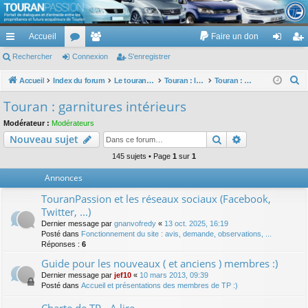
TouranPassion
Accueil
Faire un don
Le forum des propriétaires ou futurs acquéreurs du Volkswagen Touran
cc
Rechercher
or
Connexion
e
S’enregistrer
on
’e
ès
u
m
ne
nr
R
Accueil
Index du forum
Le touran dans ses versions I (V1 V2 V3) et II ...
Touran : les éléments et équipements extérieurs et intérieurs
Touran : garnitures intérieurs
e
ra
m
br
xi
eg
Touran : garnitures intérieurs
c
pi
s
es
on
ist
Modérateur :
Modérateurs
h
Rechercher
Recherche av
Nouveau sujet
de
re
e
r
145 sujets • Page
1
sur
1
r
c
Annonces
h
TouranPassion et les réseaux sociaux (Facebook,
e
Twitter, ...)
r
Dernier message par
gnanvofredy
«
13 oct. 2025, 16:19
Posté dans
Fonctionnement du site : avis, demande, observations, ...
Réponses :
6
Guide pour les nouveaux ( et anciens ) membres :)
Dernier message par
jef10
«
10 mars 2013, 09:39
Posté dans
Accueil et présentations des membres de TP :)