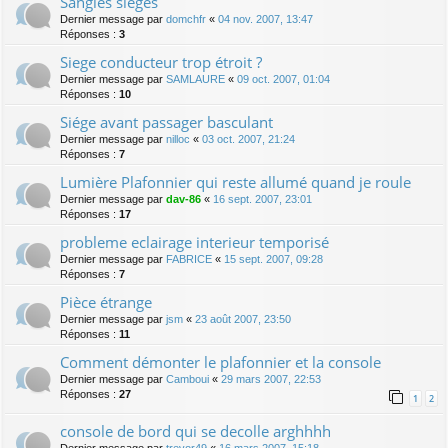
Sangles sièges
Dernier message par
domchfr
«
04 nov. 2007, 13:47
Réponses :
3
Siege conducteur trop étroit ?
Dernier message par
SAMLAURE
«
09 oct. 2007, 01:04
Réponses :
10
Siége avant passager basculant
Dernier message par
nilloc
«
03 oct. 2007, 21:24
Réponses :
7
Lumière Plafonnier qui reste allumé quand je roule
Dernier message par
dav-86
«
16 sept. 2007, 23:01
Réponses :
17
probleme eclairage interieur temporisé
Dernier message par
FABRICE
«
15 sept. 2007, 09:28
Réponses :
7
Pièce étrange
Dernier message par
jsm
«
23 août 2007, 23:50
Réponses :
11
Comment démonter le plafonnier et la console
Dernier message par
Camboui
«
29 mars 2007, 22:53
Réponses :
27
1
2
console de bord qui se decolle arghhhh