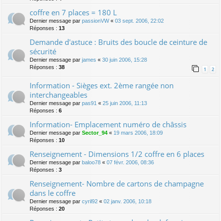
coffre en 7 places = 180 L
Dernier message par
passionVW
«
03 sept. 2006, 22:02
Réponses :
13
Demande d'astuce : Bruits des boucle de ceinture de
sécurité
Dernier message par
james
«
30 juin 2006, 15:28
Réponses :
38
1
2
Information - Sièges ext. 2ème rangée non
interchangeables
Dernier message par
pas91
«
25 juin 2006, 11:13
Réponses :
6
Information- Emplacement numéro de châssis
Dernier message par
Sector_94
«
19 mars 2006, 18:09
Réponses :
10
Renseignement - Dimensions 1/2 coffre en 6 places
Dernier message par
baloo78
«
07 févr. 2006, 08:36
Réponses :
3
Renseignement- Nombre de cartons de champagne
dans le coffre
Dernier message par
cyril92
«
02 janv. 2006, 10:18
Réponses :
20