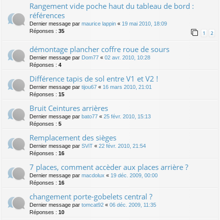
Rangement vide poche haut du tableau de bord :
références
Dernier message par
maurice lappin
«
19 mai 2010, 18:09
Réponses :
35
1
2
démontage plancher coffre roue de sours
Dernier message par
Dom77
«
02 avr. 2010, 10:28
Réponses :
4
Différence tapis de sol entre V1 et V2 !
Dernier message par
tijou67
«
16 mars 2010, 21:01
Réponses :
15
Bruit Ceintures arrières
Dernier message par
bato77
«
25 févr. 2010, 15:13
Réponses :
5
Remplacement des sièges
Dernier message par
SViT
«
22 févr. 2010, 21:54
Réponses :
16
7 places, comment accèder aux places arrière ?
Dernier message par
macdolux
«
19 déc. 2009, 00:00
Réponses :
16
changement porte-gobelets central ?
Dernier message par
tomcat92
«
06 déc. 2009, 11:35
Réponses :
10