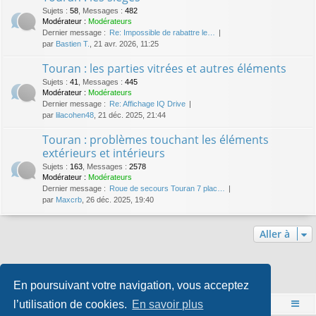
Sujets
:
58
,
Messages
:
482
Modérateur :
Modérateurs
Dernier message :
Re: Impossible de rabattre le…
par
Bastien T.
, 21 avr. 2026, 11:25
Touran : les parties vitrées et autres éléments
Sujets
:
41
,
Messages
:
445
Modérateur :
Modérateurs
Dernier message :
Re: Affichage IQ Drive
par
lilacohen48
, 21 déc. 2025, 21:44
Touran : problèmes touchant les éléments
extérieurs et intérieurs
Sujets
:
163
,
Messages
:
2578
Modérateur :
Modérateurs
Dernier message :
Roue de secours Touran 7 plac…
par
Maxcrb
, 26 déc. 2025, 19:40
Aller à
Qui est en ligne
En poursuivant votre navigation, vous acceptez
Utilisateurs parcourant ce forum : Aucun utilisateur enregistré et 1 invité
l’utilisation de cookies.
En savoir plus
Accueil
Index du forum