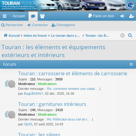
TouranPassion
Accueil
Faire un don
Le forum des propriétaires ou futurs acquéreurs du Volkswagen Touran
cc
Rechercher
or
Connexion
e
S’enregistrer
on
’e
ès
u
m
ne
nr
R
Accueil
Index du forum
Le touran dans ses versions I (V1 V2 V3) et II ...
Touran : les éléments et équipements extérieurs et intérieurs
e
ra
m
br
xi
eg
Touran : les éléments et équipements
c
pi
s
es
on
ist
extérieurs et intérieurs
h
de
re
e
Forum
r
r
Touran : carrosserie et éléments de carrosserie
c
Sujets
:
110
,
Messages
:
3909
h
Modérateur :
Modérateurs
Dernier message :
Re: comment remetre une catad…
e
par
BugsBUNNY
, 02 déc. 2025, 16:38
r
Touran : garnitures intérieurs
Sujets
:
146
,
Messages
:
2418
Modérateur :
Modérateurs
Dernier message :
Re: Réfection tissu ciel de t…
par
Sly83
, 07 août 2025, 14:43
Touran : les sièges