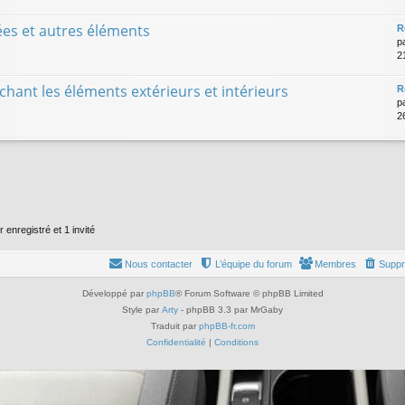
rées et autres éléments
R
p
2
hant les éléments extérieurs et intérieurs
R
p
2
 enregistré et 1 invité
Nous contacter
L’équipe du forum
Membres
Suppr
Développé par
phpBB
® Forum Software © phpBB Limited
Style par
Arty
- phpBB 3.3 par MrGaby
Traduit par
phpBB-fr.com
Confidentialité
|
Conditions