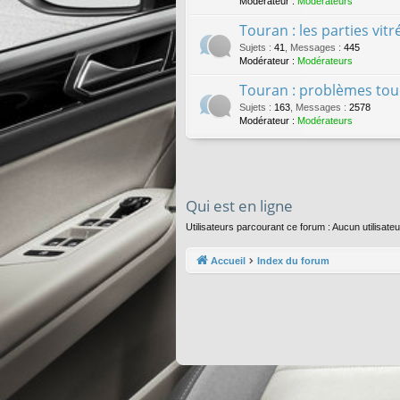
Modérateur :
Modérateurs
Touran : les parties vit
Sujets
:
41
,
Messages
:
445
Modérateur :
Modérateurs
Touran : problèmes touc
Sujets
:
163
,
Messages
:
2578
Modérateur :
Modérateurs
Qui est en ligne
Utilisateurs parcourant ce forum : Aucun utilisateur
Accueil
Index du forum