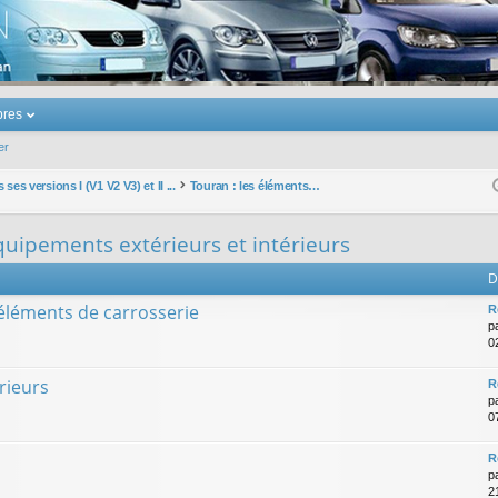
u Volkswagen Touran
res
er
ses versions I (V1 V2 V3) et II ...
Touran : les éléments et équipements extérieurs et intérieurs
quipements extérieurs et intérieurs
D
 éléments de carrosserie
R
p
0
rieurs
R
p
0
R
p
2