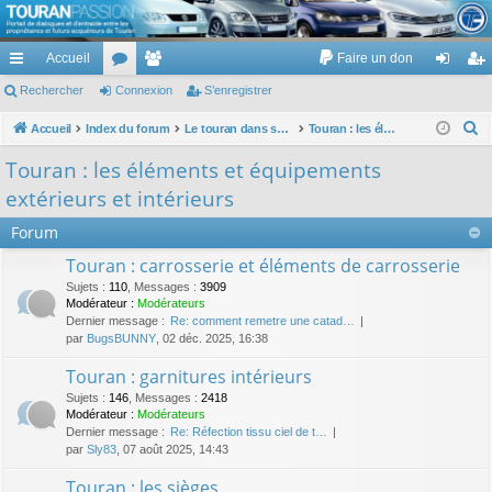
TouranPassion
Accueil
Faire un don
Le forum des propriétaires ou futurs acquéreurs du Volkswagen Touran
cc
Rechercher
or
Connexion
e
S’enregistrer
on
’e
ès
u
m
ne
nr
R
Accueil
Index du forum
Le touran dans ses versions I (V1 V2 V3) et II ...
Touran : les éléments et équipements extérieurs et intérieurs
e
ra
m
br
xi
eg
Touran : les éléments et équipements
c
pi
s
es
on
ist
extérieurs et intérieurs
h
de
re
e
Forum
r
r
Touran : carrosserie et éléments de carrosserie
c
Sujets
:
110
,
Messages
:
3909
h
Modérateur :
Modérateurs
Dernier message :
Re: comment remetre une catad…
e
par
BugsBUNNY
, 02 déc. 2025, 16:38
r
Touran : garnitures intérieurs
Sujets
:
146
,
Messages
:
2418
Modérateur :
Modérateurs
Dernier message :
Re: Réfection tissu ciel de t…
par
Sly83
, 07 août 2025, 14:43
Touran : les sièges