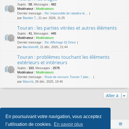
Sujets
:
58
,
Messages
:
482
Modérateur :
Modérateurs
Dernier message :
Re: Impossible de rabattre le…
par
Bastien T.
, 21 avr. 2026, 11:25
Touran : les parties vitrées et autres éléments
Sujets
:
41
,
Messages
:
445
Modérateur :
Modérateurs
Dernier message :
Re: Affichage IQ Drive
par
lilacohen48
, 21 déc. 2025, 21:44
Touran : problèmes touchant les éléments
extérieurs et intérieurs
Sujets
:
163
,
Messages
:
2578
Modérateur :
Modérateurs
Dernier message :
Roue de secours Touran 7 plac…
par
Maxcrb
, 26 déc. 2025, 19:40
Aller à
Qui est en ligne
En poursuivant votre navigation, vous acceptez
Utilisateurs parcourant ce forum : Aucun utilisateur enregistré et 1 invité
l’utilisation de cookies.
En savoir plus
Accueil
Index du forum