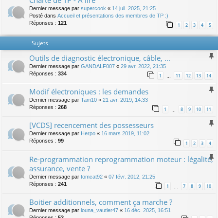
Charte de TP - A lire
Dernier message par
supercook
«
14 juil. 2025, 21:25
Posté dans
Accueil et présentations des membres de TP :)
Réponses :
121
1
2
3
4
5
Sujets
Outils de diagnostic électronique, câble, ...
Dernier message par
GANDALF007
«
29 avr. 2022, 21:35
Réponses :
334
1
11
12
13
14
…
Modif électroniques : les demandes
Dernier message par
Tam10
«
21 avr. 2019, 14:33
Réponses :
268
1
8
9
10
11
…
[VCDS] recencement des possesseurs
Dernier message par
Herpo
«
16 mars 2019, 11:02
Réponses :
99
1
2
3
4
Re-programmation reprogrammation moteur : légalité,
assurance, vente ?
Dernier message par
tomcat92
«
07 févr. 2012, 21:25
Réponses :
241
1
7
8
9
10
…
Boitier additionnels, comment ça marche ?
Dernier message par
louna_vautier47
«
16 déc. 2025, 16:51
Réponses :
52