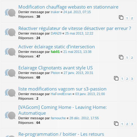
Modification chauffage webasto en stationnaire
Dernier message par
truker
«
24 juil. 2013, 07:15
Réponses :
38
1
2
Réactiver régulateur de vitesse désactiver par erreur ?
Dernier message par
DAN29
«
25 mai 2013, 12:22
Réponses :
24
Activer éclairage static d'intersection
Dernier message par
fab01
«
21 mai 2013, 13:38
Réponses :
47
1
2
Eclairage Clignotants avant style US
Dernier message par
Piston
«
27 janv. 2013, 20:31
Réponses :
68
1
2
3
liste modifications vagcom sur s3-passion
Dernier message par
HaFondEcran
«
03 janv. 2013, 21:00
Réponses :
2
[VAGcom] Coming Home - Leaving Home:
Automatique
Dernier message par
farnouche
«
28 déc. 2012, 17:55
Réponses :
64
1
2
3
Re-programmation / boitier - Les retours