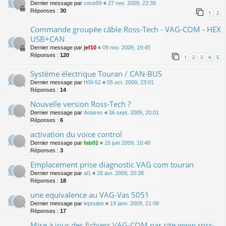
Dernier message par
cece89
«
27 nov. 2009, 22:39
Réponses :
30
1
2
Commande groupée câble Ross-Tech - VAG-COM - HEX
USB+CAN
Dernier message par
jef10
«
09 nov. 2009, 19:45
Réponses :
120
1
2
3
4
5
Système électrique Touran / CAN-BUS
Dernier message par
HSI-52
«
05 oct. 2009, 23:01
Réponses :
14
Nouvelle version Ross-Tech ?
Dernier message par
Antares
«
06 sept. 2009, 20:01
Réponses :
6
activation du voice control
Dernier message par
fab01
«
15 juin 2009, 10:48
Réponses :
3
Emplacement prise diagnostic VAG com touran
Dernier message par
al1
«
28 avr. 2009, 20:38
Réponses :
18
une equivalence au VAG-Vas 5051
Dernier message par
lepoulpe
«
19 janv. 2009, 21:08
Réponses :
17
Mise à jour des fichiers VAG-COM par site www.ross-