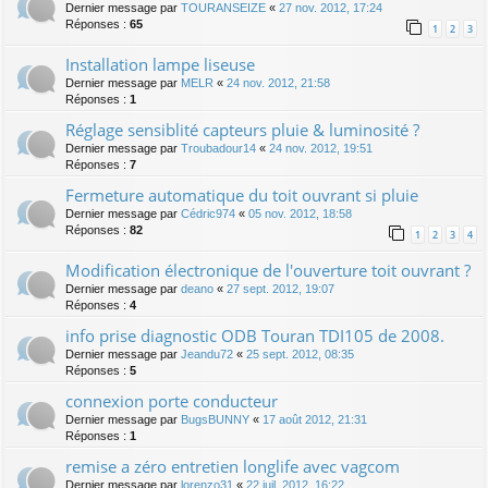
Dernier message par
TOURANSEIZE
«
27 nov. 2012, 17:24
Réponses :
65
1
2
3
Installation lampe liseuse
Dernier message par
MELR
«
24 nov. 2012, 21:58
Réponses :
1
Réglage sensiblité capteurs pluie & luminosité ?
Dernier message par
Troubadour14
«
24 nov. 2012, 19:51
Réponses :
7
Fermeture automatique du toit ouvrant si pluie
Dernier message par
Cédric974
«
05 nov. 2012, 18:58
Réponses :
82
1
2
3
4
Modification électronique de l'ouverture toit ouvrant ?
Dernier message par
deano
«
27 sept. 2012, 19:07
Réponses :
4
info prise diagnostic ODB Touran TDI105 de 2008.
Dernier message par
Jeandu72
«
25 sept. 2012, 08:35
Réponses :
5
connexion porte conducteur
Dernier message par
BugsBUNNY
«
17 août 2012, 21:31
Réponses :
1
remise a zéro entretien longlife avec vagcom
Dernier message par
lorenzo31
«
22 juil. 2012, 16:22