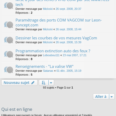
tech
Dernier message par
Mickski
«
26 sept. 2008, 20:37
Réponses :
2
Paramétrage des ports COM VAGCOM sur Leon-
concept.com
Dernier message par
Mickski
«
26 sept. 2008, 15:44
Dessiner les courbes de vos mesures VagCom
Dernier message par
Mickski
«
26 sept. 2008, 15:39
Programmation extinction auto des feux ?
Dernier message par
Leboubou111
«
23 mai 2007, 17:21
Réponses :
8
Renseignements - "La valise VW"
Dernier message par
Satanas
«
01 déc. 2005, 15:19
Réponses :
5
Nouveau sujet
93 sujets • Page
1
sur
1
Aller à
Qui est en ligne
Utilisateurs parcourant ce forum : Aucun utilisateur enregistré et 3 invités