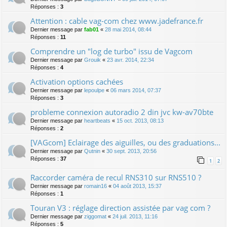
Réponses :
3
Attention : cable vag-com chez www.jadefrance.fr
Dernier message par
fab01
«
28 mai 2014, 08:44
Réponses :
11
Comprendre un "log de turbo" issu de Vagcom
Dernier message par
Grouik
«
23 avr. 2014, 22:34
Réponses :
4
Activation options cachées
Dernier message par
lepoulpe
«
06 mars 2014, 07:37
Réponses :
3
probleme connexion autoradio 2 din jvc kw-av70bte
Dernier message par
heartbeats
«
15 oct. 2013, 08:13
Réponses :
2
[VAGcom] Eclairage des aiguilles, ou des graduations...
Dernier message par
Qutnin
«
30 sept. 2013, 20:56
Réponses :
37
1
2
Raccorder caméra de recul RNS310 sur RNS510 ?
Dernier message par
romain16
«
04 août 2013, 15:37
Réponses :
1
Touran V3 : réglage direction assistée par vag com ?
Dernier message par
ziggomat
«
24 juil. 2013, 11:16
Réponses :
5