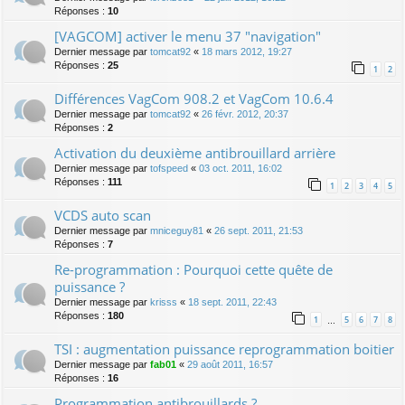
Réponses :
10
[VAGCOM] activer le menu 37 "navigation"
Dernier message par
tomcat92
«
18 mars 2012, 19:27
Réponses :
25
1
2
Différences VagCom 908.2 et VagCom 10.6.4
Dernier message par
tomcat92
«
26 févr. 2012, 20:37
Réponses :
2
Activation du deuxième antibrouillard arrière
Dernier message par
tofspeed
«
03 oct. 2011, 16:02
Réponses :
111
1
2
3
4
5
VCDS auto scan
Dernier message par
mniceguy81
«
26 sept. 2011, 21:53
Réponses :
7
Re-programmation : Pourquoi cette quête de
puissance ?
Dernier message par
krisss
«
18 sept. 2011, 22:43
Réponses :
180
1
5
6
7
8
…
TSI : augmentation puissance reprogrammation boitier
Dernier message par
fab01
«
29 août 2011, 16:57
Réponses :
16
Programmation antibrouillards ?