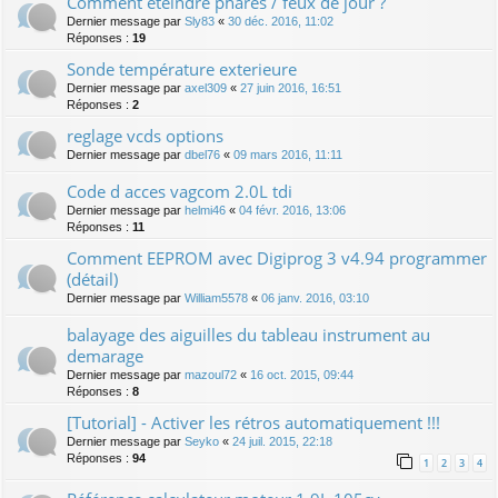
Comment éteindre phares / feux de jour ?
Dernier message par
Sly83
«
30 déc. 2016, 11:02
Réponses :
19
Sonde température exterieure
Dernier message par
axel309
«
27 juin 2016, 16:51
Réponses :
2
reglage vcds options
Dernier message par
dbel76
«
09 mars 2016, 11:11
Code d acces vagcom 2.0L tdi
Dernier message par
helmi46
«
04 févr. 2016, 13:06
Réponses :
11
Comment EEPROM avec Digiprog 3 v4.94 programmer
(détail)
Dernier message par
William5578
«
06 janv. 2016, 03:10
balayage des aiguilles du tableau instrument au
demarage
Dernier message par
mazoul72
«
16 oct. 2015, 09:44
Réponses :
8
[Tutorial] - Activer les rétros automatiquement !!!
Dernier message par
Seyko
«
24 juil. 2015, 22:18
Réponses :
94
1
2
3
4