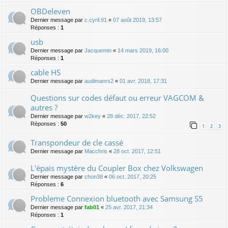
OBDeleven
Dernier message par
c.cyril.91
«
07 août 2019, 13:57
Réponses :
1
usb
Dernier message par
Jacquemin
«
14 mars 2019, 16:00
Réponses :
1
cable HS
Dernier message par
audimanrs2
«
01 avr. 2018, 17:31
Questions sur codes défaut ou erreur VAGCOM &
autres ?
Dernier message par
w2key
«
28 déc. 2017, 22:52
Réponses :
50
1
2
3
Transpondeur de cle cassé
Dernier message par
Macchris
«
28 oct. 2017, 12:51
L'épais mystère du Coupler Box chez Volkswagen
Dernier message par
chon38
«
06 oct. 2017, 20:25
Réponses :
6
Probleme Connexion bluetooth avec Samsung S5
Dernier message par
fab01
«
25 avr. 2017, 21:34
Réponses :
1