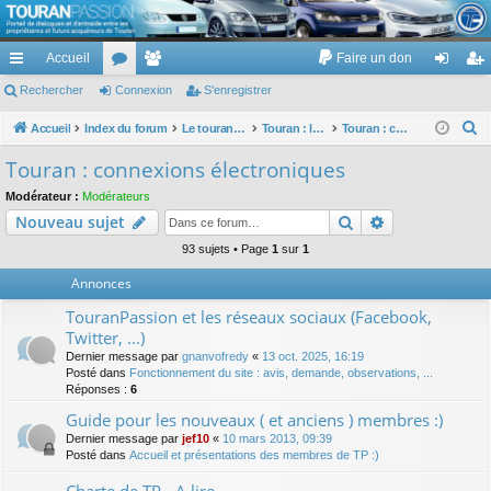
TouranPassion
Accueil
Faire un don
Le forum des propriétaires ou futurs acquéreurs du Volkswagen Touran
cc
Rechercher
or
Connexion
e
S’enregistrer
on
’e
ès
u
m
ne
nr
R
Accueil
Index du forum
Le touran dans ses versions I (V1 V2 V3) et II ...
Touran : les équipements électriques et électroniques
Touran : connexions électroniques
e
ra
m
br
xi
eg
Touran : connexions électroniques
c
pi
s
es
on
ist
Modérateur :
Modérateurs
h
Rechercher
Recherche av
Nouveau sujet
de
re
e
r
93 sujets • Page
1
sur
1
r
c
Annonces
h
TouranPassion et les réseaux sociaux (Facebook,
e
Twitter, ...)
r
Dernier message par
gnanvofredy
«
13 oct. 2025, 16:19
Posté dans
Fonctionnement du site : avis, demande, observations, ...
Réponses :
6
Guide pour les nouveaux ( et anciens ) membres :)
Dernier message par
jef10
«
10 mars 2013, 09:39
Posté dans
Accueil et présentations des membres de TP :)