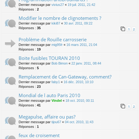
Dernier message par
vivius27
«
19 juil. 2011, 21:42
Réponses :
2
Modifier le nombre de clignotements ?
Dernier message par
kiki87
«
30 avr. 2011, 09:22
Réponses :
35
1
2
Problème de Rouille carrosserie
Dernier message par
mig95fr
«
16 mars 2011, 21:04
Réponses :
19
Boite fusibles TOURAN 2010
Dernier message par
Bob Bimon
«
22 janv. 2011, 08:44
Réponses :
5
Remplacement de Can-Gateway, comment?
Dernier message par
faby1
«
16 déc. 2010, 10:10
Réponses :
23
Mondial de l auto Paris 2010
Dernier message par
Vindel
«
18 oct. 2010, 00:11
Réponses :
41
1
2
Megapulse, affaire ou pas?
Dernier message par
tijou67
«
04 oct. 2010, 11:43
Réponses :
1
feux de croisement