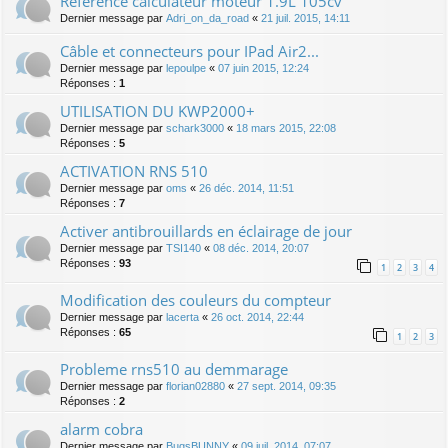
Référence calculateur moteur 1.9L 105cv
Dernier message par
Adri_on_da_road
«
21 juil. 2015, 14:11
Câble et connecteurs pour IPad Air2...
Dernier message par
lepoulpe
«
07 juin 2015, 12:24
Réponses :
1
UTILISATION DU KWP2000+
Dernier message par
schark3000
«
18 mars 2015, 22:08
Réponses :
5
ACTIVATION RNS 510
Dernier message par
oms
«
26 déc. 2014, 11:51
Réponses :
7
Activer antibrouillards en éclairage de jour
Dernier message par
TSI140
«
08 déc. 2014, 20:07
Réponses :
93
1
2
3
4
Modification des couleurs du compteur
Dernier message par
lacerta
«
26 oct. 2014, 22:44
Réponses :
65
1
2
3
Probleme rns510 au demmarage
Dernier message par
florian02880
«
27 sept. 2014, 09:35
Réponses :
2
alarm cobra
Dernier message par
BugsBUNNY
«
09 juil. 2014, 07:07