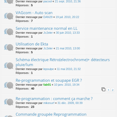
Dernier message par
pacool
«
21 sept. 2010, 21:36
Réponses :
5
VAGcom - Auto scan
Dernier message par
DAN29
«
19 juil. 2010, 20:22
Réponses :
7
Service maintenance normal en LL
Dernier message par
Jc2eler
«
30 juin 2010, 13:33
Réponses :
1
Utilisation de Ekta
Dernier message par
Jc2eler
«
21 mai 2010, 13:00
Réponses :
5
Schéma électrique Rétro(electrochrome)+ détecteurs
pluie/lum
Dernier message par
lepoulpe
«
11 mai 2010, 21:32
Réponses :
1
Re-programmation et soupape EGR ?
Dernier message par
fab01
«
10 janv. 2010, 19:34
Réponses :
40
1
2
Re-programmation : comment ça marche ?
Dernier message par
mikesurf
«
31 déc. 2009, 00:39
Réponses :
23
Commande groupée Reprogrammation