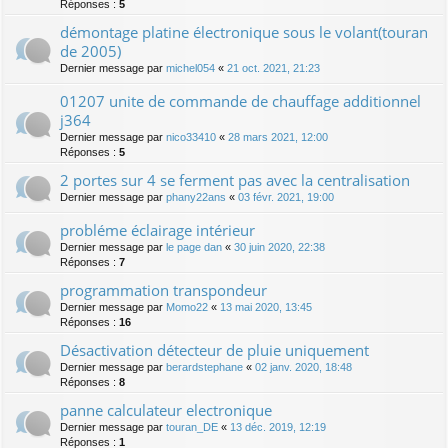
Réponses :
5
démontage platine électronique sous le volant(touran
de 2005)
Dernier message par
michel054
«
21 oct. 2021, 21:23
01207 unite de commande de chauffage additionnel
j364
Dernier message par
nico33410
«
28 mars 2021, 12:00
Réponses :
5
2 portes sur 4 se ferment pas avec la centralisation
Dernier message par
phany22ans
«
03 févr. 2021, 19:00
probléme éclairage intérieur
Dernier message par
le page dan
«
30 juin 2020, 22:38
Réponses :
7
programmation transpondeur
Dernier message par
Momo22
«
13 mai 2020, 13:45
Réponses :
16
Désactivation détecteur de pluie uniquement
Dernier message par
berardstephane
«
02 janv. 2020, 18:48
Réponses :
8
panne calculateur electronique
Dernier message par
touran_DE
«
13 déc. 2019, 12:19
Réponses :
1