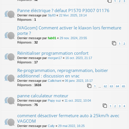
1
2
3
Panne éléctrique ? défaut P1570 P3007 01176
Dernier message par
Sly83
«
22 févr. 2025, 19:14
Réponses :
1
[VAGcom] Comment activer le klaxon lors fermeture
porte ?
Dernier message par
fab01
«
29 nov. 2024, 23:55
Réponses :
32
1
2
Réinitialiser programmation confort
Dernier message par
morgan17
«
16 oct. 2023, 21:17
Réponses :
17
Re-programmation, reprogrammation, boitier
additionnel : discussion en vrac
Dernier message par
Callichant
«
06 janv. 2023, 15:17
Réponses :
1616
1
62
63
64
65
…
panne calculateur moteur
Dernier message par
Papy suz
«
11 oct. 2022, 10:04
Réponses :
75
1
2
3
4
comment désactiver fermeture auto à 25km/h avec
VAGCOM
Dernier message par
Cally
«
29 mai 2022, 16:25