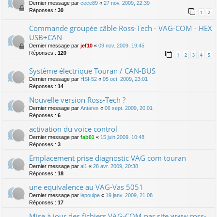
Dernier message par
cece89
«
27 nov. 2009, 22:39
Réponses :
30
1
2
Commande groupée câble Ross-Tech - VAG-COM - HEX
USB+CAN
Dernier message par
jef10
«
09 nov. 2009, 19:45
Réponses :
120
1
2
3
4
5
Système électrique Touran / CAN-BUS
Dernier message par
HSI-52
«
05 oct. 2009, 23:01
Réponses :
14
Nouvelle version Ross-Tech ?
Dernier message par
Antares
«
06 sept. 2009, 20:01
Réponses :
6
activation du voice control
Dernier message par
fab01
«
15 juin 2009, 10:48
Réponses :
3
Emplacement prise diagnostic VAG com touran
Dernier message par
al1
«
28 avr. 2009, 20:38
Réponses :
18
une equivalence au VAG-Vas 5051
Dernier message par
lepoulpe
«
19 janv. 2009, 21:08
Réponses :
17
Mise à jour des fichiers VAG-COM par site www.ross-