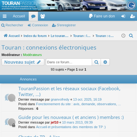
TouranPassion
Accueil
Faire un don
Le forum des propriétaires ou futurs acquéreurs du Volkswagen Touran
cc
Rechercher
or
Connexion
e
S’enregistrer
on
’e
ès
u
m
ne
nr
R
Accueil
Index du forum
Le touran dans ses versions I (V1 V2 V3) et II ...
Touran : les équipements électriques et électroniques
Touran : connexions électroniques
e
ra
m
br
xi
eg
Touran : connexions électroniques
c
pi
s
es
on
ist
Modérateur :
Modérateurs
h
Rechercher
Recherche av
Nouveau sujet
de
re
e
r
93 sujets • Page
1
sur
1
r
c
Annonces
h
TouranPassion et les réseaux sociaux (Facebook,
e
Twitter, ...)
r
Dernier message par
gnanvofredy
«
13 oct. 2025, 16:19
Posté dans
Fonctionnement du site : avis, demande, observations, ...
Réponses :
6
Guide pour les nouveaux ( et anciens ) membres :)
Dernier message par
jef10
«
10 mars 2013, 09:39
Posté dans
Accueil et présentations des membres de TP :)