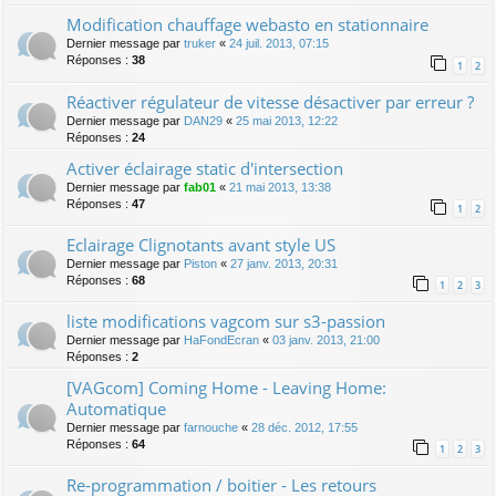
Modification chauffage webasto en stationnaire
Dernier message par
truker
«
24 juil. 2013, 07:15
Réponses :
38
1
2
Réactiver régulateur de vitesse désactiver par erreur ?
Dernier message par
DAN29
«
25 mai 2013, 12:22
Réponses :
24
Activer éclairage static d'intersection
Dernier message par
fab01
«
21 mai 2013, 13:38
Réponses :
47
1
2
Eclairage Clignotants avant style US
Dernier message par
Piston
«
27 janv. 2013, 20:31
Réponses :
68
1
2
3
liste modifications vagcom sur s3-passion
Dernier message par
HaFondEcran
«
03 janv. 2013, 21:00
Réponses :
2
[VAGcom] Coming Home - Leaving Home:
Automatique
Dernier message par
farnouche
«
28 déc. 2012, 17:55
Réponses :
64
1
2
3
Re-programmation / boitier - Les retours