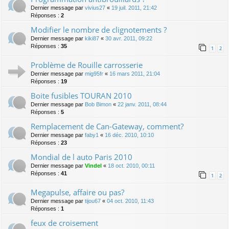
Dernier message par
vivius27
«
19 juil. 2011, 21:42
Réponses :
2
Modifier le nombre de clignotements ?
Dernier message par
kiki87
«
30 avr. 2011, 09:22
Réponses :
35
1
2
Problème de Rouille carrosserie
Dernier message par
mig95fr
«
16 mars 2011, 21:04
Réponses :
19
Boite fusibles TOURAN 2010
Dernier message par
Bob Bimon
«
22 janv. 2011, 08:44
Réponses :
5
Remplacement de Can-Gateway, comment?
Dernier message par
faby1
«
16 déc. 2010, 10:10
Réponses :
23
Mondial de l auto Paris 2010
Dernier message par
Vindel
«
18 oct. 2010, 00:11
Réponses :
41
1
2
Megapulse, affaire ou pas?
Dernier message par
tijou67
«
04 oct. 2010, 11:43
Réponses :
1
feux de croisement