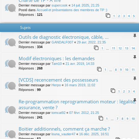
Charte de TP - A lire
Dernier message par
supercook
«
14 juil. 2025, 21:25
Posté dans
Accueil et présentations des membres de TP :)
Réponses :
121
1
2
3
4
5
Sujets
Outils de diagnostic électronique, câble, ...
Dernier message par
GANDALF007
«
29 avr. 2022, 21:35
Réponses :
334
1
11
12
13
14
…
Modif électroniques : les demandes
Dernier message par
Tam10
«
21 avr. 2019, 14:33
Réponses :
268
1
8
9
10
11
…
[VCDS] recencement des possesseurs
Dernier message par
Herpo
«
16 mars 2019, 11:02
Réponses :
99
1
2
3
4
Re-programmation reprogrammation moteur : légalité,
assurance, vente ?
Dernier message par
tomcat92
«
07 févr. 2012, 21:25
Réponses :
241
1
7
8
9
10
…
Boitier additionnels, comment ça marche ?
Dernier message par
louna_vautier47
«
16 déc. 2025, 16:51
Réponses :
52