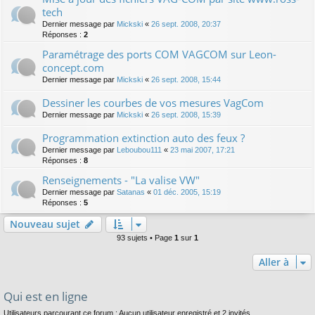
tech
Dernier message par
Mickski
«
26 sept. 2008, 20:37
Réponses :
2
Paramétrage des ports COM VAGCOM sur Leon-
concept.com
Dernier message par
Mickski
«
26 sept. 2008, 15:44
Dessiner les courbes de vos mesures VagCom
Dernier message par
Mickski
«
26 sept. 2008, 15:39
Programmation extinction auto des feux ?
Dernier message par
Leboubou111
«
23 mai 2007, 17:21
Réponses :
8
Renseignements - "La valise VW"
Dernier message par
Satanas
«
01 déc. 2005, 15:19
Réponses :
5
Nouveau sujet
93 sujets • Page
1
sur
1
Aller à
Qui est en ligne
Utilisateurs parcourant ce forum : Aucun utilisateur enregistré et 2 invités