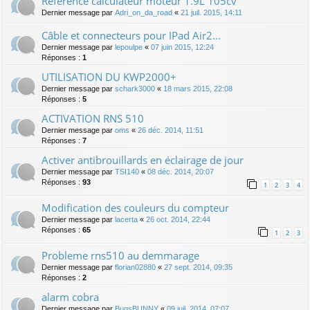
Référence calculateur moteur 1.9L 105cv
Dernier message par
Adri_on_da_road
«
21 juil. 2015, 14:11
Câble et connecteurs pour IPad Air2...
Dernier message par
lepoulpe
«
07 juin 2015, 12:24
Réponses :
1
UTILISATION DU KWP2000+
Dernier message par
schark3000
«
18 mars 2015, 22:08
Réponses :
5
ACTIVATION RNS 510
Dernier message par
oms
«
26 déc. 2014, 11:51
Réponses :
7
Activer antibrouillards en éclairage de jour
Dernier message par
TSI140
«
08 déc. 2014, 20:07
Réponses :
93
1
2
3
4
Modification des couleurs du compteur
Dernier message par
lacerta
«
26 oct. 2014, 22:44
Réponses :
65
1
2
3
Probleme rns510 au demmarage
Dernier message par
florian02880
«
27 sept. 2014, 09:35
Réponses :
2
alarm cobra
Dernier message par
BugsBUNNY
«
09 juil. 2014, 07:07