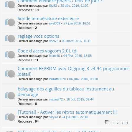
Comment éteindre phares / feux de jour ?
Dernier message par
Sly83
«
30 déc. 2016, 11:02
Réponses :
19
Sonde température exterieure
Dernier message par
axel309
«
27 juin 2016, 16:51
Réponses :
2
reglage vcds options
Dernier message par
dbel76
«
09 mars 2016, 11:11
Code d acces vagcom 2.0L tdi
Dernier message par
helmi46
«
04 févr. 2016, 13:06
Réponses :
11
Comment EEPROM avec Digiprog 3 v4.94 programmer
(détail)
Dernier message par
William5578
«
06 janv. 2016, 03:10
balayage des aiguilles du tableau instrument au
demarage
Dernier message par
mazoul72
«
16 oct. 2015, 09:44
Réponses :
8
[Tutorial] - Activer les rétros automatiquement !!!
Dernier message par
Seyko
«
24 juil. 2015, 22:18
Réponses :
94
1
2
3
4