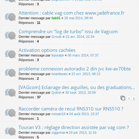
Réponses :
3
Attention : cable vag-com chez www.jadefrance.fr
Dernier message par
fab01
«
28 mai 2014, 08:44
Réponses :
11
Comprendre un "log de turbo" issu de Vagcom
Dernier message par
Grouik
«
23 avr. 2014, 22:34
Réponses :
4
Activation options cachées
Dernier message par
lepoulpe
«
06 mars 2014, 07:37
Réponses :
3
probleme connexion autoradio 2 din jvc kw-av70bte
Dernier message par
heartbeats
«
15 oct. 2013, 08:13
Réponses :
2
[VAGcom] Eclairage des aiguilles, ou des graduations...
Dernier message par
Qutnin
«
30 sept. 2013, 20:56
Réponses :
37
1
2
Raccorder caméra de recul RNS310 sur RNS510 ?
Dernier message par
romain16
«
04 août 2013, 15:37
Réponses :
1
Touran V3 : réglage direction assistée par vag com ?
Dernier message par
ziggomat
«
24 juil. 2013, 11:16
Réponses :
5