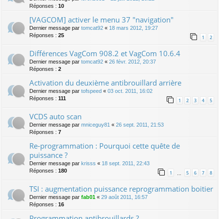
Réponses :
10
[VAGCOM] activer le menu 37 "navigation"
Dernier message par
tomcat92
«
18 mars 2012, 19:27
Réponses :
25
1
2
Différences VagCom 908.2 et VagCom 10.6.4
Dernier message par
tomcat92
«
26 févr. 2012, 20:37
Réponses :
2
Activation du deuxième antibrouillard arrière
Dernier message par
tofspeed
«
03 oct. 2011, 16:02
Réponses :
111
1
2
3
4
5
VCDS auto scan
Dernier message par
mniceguy81
«
26 sept. 2011, 21:53
Réponses :
7
Re-programmation : Pourquoi cette quête de
puissance ?
Dernier message par
krisss
«
18 sept. 2011, 22:43
Réponses :
180
1
5
6
7
8
…
TSI : augmentation puissance reprogrammation boitier
Dernier message par
fab01
«
29 août 2011, 16:57
Réponses :
16
Programmation antibrouillards ?