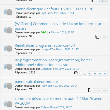
1
2
3
Panne éléctrique ? défaut P1570 P3007 01176
Dernier message par
Sly83
«
22 févr. 2025, 19:14
Réponses :
1
[VAGcom] Comment activer le klaxon lors fermeture
porte ?
Dernier message par
fab01
«
29 nov. 2024, 23:55
Réponses :
32
1
2
Réinitialiser programmation confort
Dernier message par
morgan17
«
16 oct. 2023, 21:17
Réponses :
17
Re-programmation, reprogrammation, boitier
additionnel : discussion en vrac
Dernier message par
Callichant
«
06 janv. 2023, 15:17
Réponses :
1616
1
62
63
64
65
…
panne calculateur moteur
Dernier message par
Papy suz
«
11 oct. 2022, 10:04
Réponses :
75
1
2
3
4
comment désactiver fermeture auto à 25km/h avec
VAGCOM
Dernier message par
Cally
«
29 mai 2022, 16:25