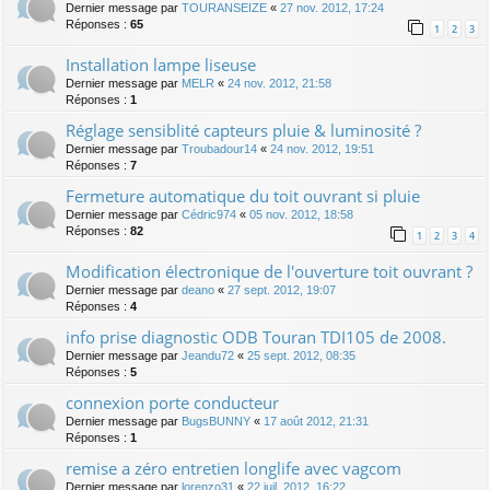
Dernier message par
TOURANSEIZE
«
27 nov. 2012, 17:24
Réponses :
65
1
2
3
Installation lampe liseuse
Dernier message par
MELR
«
24 nov. 2012, 21:58
Réponses :
1
Réglage sensiblité capteurs pluie & luminosité ?
Dernier message par
Troubadour14
«
24 nov. 2012, 19:51
Réponses :
7
Fermeture automatique du toit ouvrant si pluie
Dernier message par
Cédric974
«
05 nov. 2012, 18:58
Réponses :
82
1
2
3
4
Modification électronique de l'ouverture toit ouvrant ?
Dernier message par
deano
«
27 sept. 2012, 19:07
Réponses :
4
info prise diagnostic ODB Touran TDI105 de 2008.
Dernier message par
Jeandu72
«
25 sept. 2012, 08:35
Réponses :
5
connexion porte conducteur
Dernier message par
BugsBUNNY
«
17 août 2012, 21:31
Réponses :
1
remise a zéro entretien longlife avec vagcom
Dernier message par
lorenzo31
«
22 juil. 2012, 16:22