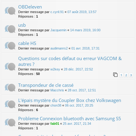
OBDeleven
Dernier message par
c.cyril.91
«
07 août 2019, 13:57
Réponses :
1
usb
Dernier message par
Jacquemin
«
14 mars 2019, 16:00
Réponses :
1
cable HS
Dernier message par
audimanrs2
«
01 avr. 2018, 17:31
Questions sur codes défaut ou erreur VAGCOM &
autres ?
Dernier message par
w2key
«
28 déc. 2017, 22:52
Réponses :
50
1
2
3
Transpondeur de cle cassé
Dernier message par
Macchris
«
28 oct. 2017, 12:51
L'épais mystère du Coupler Box chez Volkswagen
Dernier message par
chon38
«
06 oct. 2017, 20:25
Réponses :
6
Probleme Connexion bluetooth avec Samsung S5
Dernier message par
fab01
«
25 avr. 2017, 21:34
Réponses :
1