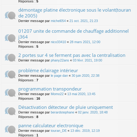
Réponses :
5
démontage platine électronique sous le volant(touran
de 2005)
Dernier message par
michel054
«
21 oct. 2021, 21:23
01207 unite de commande de chauffage additionnel
j364
Dernier message par
nico33410
«
28 mars 2021, 12:00
Réponses :
5
2 portes sur 4 se ferment pas avec la centralisation
Dernier message par
phany22ans
«
03 févr. 2021, 19:00
probléme éclairage intérieur
Dernier message par
le page dan
«
30 juin 2020, 22:38
Réponses :
7
programmation transpondeur
Dernier message par
Momo22
«
13 mai 2020, 13:45
Réponses :
16
Désactivation détecteur de pluie uniquement
Dernier message par
berardstephane
«
02 janv. 2020, 18:48
Réponses :
8
panne calculateur electronique
Dernier message par
touran_DE
«
13 déc. 2019, 12:19
Réponses :
1