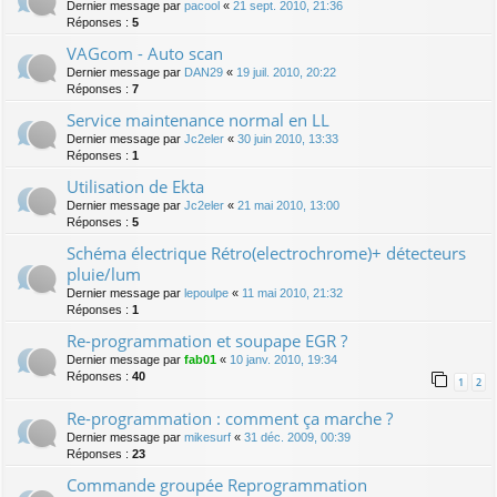
Dernier message par
pacool
«
21 sept. 2010, 21:36
Réponses :
5
VAGcom - Auto scan
Dernier message par
DAN29
«
19 juil. 2010, 20:22
Réponses :
7
Service maintenance normal en LL
Dernier message par
Jc2eler
«
30 juin 2010, 13:33
Réponses :
1
Utilisation de Ekta
Dernier message par
Jc2eler
«
21 mai 2010, 13:00
Réponses :
5
Schéma électrique Rétro(electrochrome)+ détecteurs
pluie/lum
Dernier message par
lepoulpe
«
11 mai 2010, 21:32
Réponses :
1
Re-programmation et soupape EGR ?
Dernier message par
fab01
«
10 janv. 2010, 19:34
Réponses :
40
1
2
Re-programmation : comment ça marche ?
Dernier message par
mikesurf
«
31 déc. 2009, 00:39
Réponses :
23
Commande groupée Reprogrammation