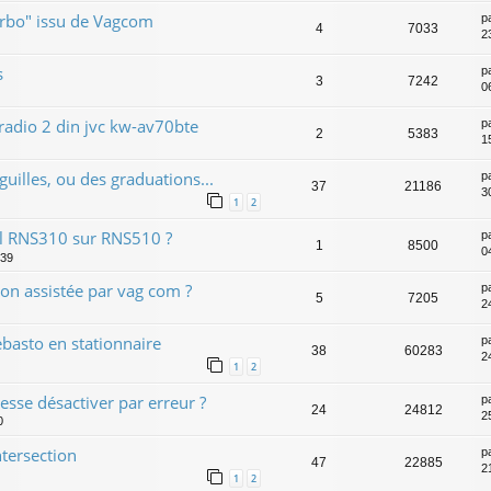
rbo" issu de Vagcom
p
4
7033
2
s
p
3
7242
0
adio 2 din jvc kw-av70bte
p
2
5383
1
uilles, ou des graduations...
p
37
21186
3
1
2
l RNS310 sur RNS510 ?
p
1
8500
0
:39
ion assistée par vag com ?
p
5
7205
24
basto en stationnaire
p
38
60283
24
1
2
tesse désactiver par erreur ?
p
24
24812
2
0
ntersection
p
47
22885
2
1
2