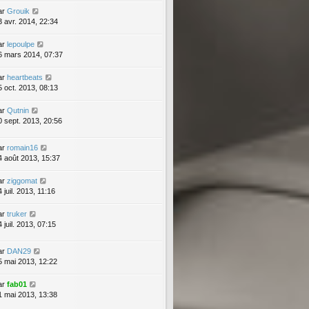
ar
Grouik
3 avr. 2014, 22:34
ar
lepoulpe
6 mars 2014, 07:37
ar
heartbeats
5 oct. 2013, 08:13
ar
Qutnin
0 sept. 2013, 20:56
ar
romain16
4 août 2013, 15:37
ar
ziggomat
 juil. 2013, 11:16
ar
truker
 juil. 2013, 07:15
ar
DAN29
5 mai 2013, 12:22
ar
fab01
1 mai 2013, 13:38