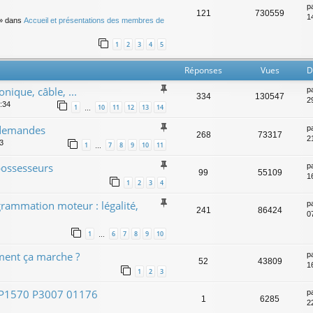
p
121
730559
14
» dans
Accueil et présentations des membres de
1
2
3
4
5
Réponses
Vues
D
onique, câble, ...
p
334
130547
2
5:34
1
10
11
12
13
14
…
s demandes
p
268
73317
2
03
1
7
8
9
10
11
…
possesseurs
p
99
55109
1
1
2
3
4
ammation moteur : légalité,
p
241
86424
0
1
6
7
8
9
10
…
ment ça marche ?
p
52
43809
1
1
2
3
t P1570 P3007 01176
p
1
6285
2