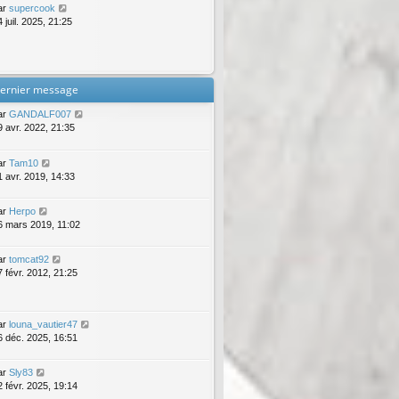
ar
supercook
 juil. 2025, 21:25
ernier message
ar
GANDALF007
9 avr. 2022, 21:35
ar
Tam10
1 avr. 2019, 14:33
ar
Herpo
6 mars 2019, 11:02
ar
tomcat92
7 févr. 2012, 21:25
ar
louna_vautier47
6 déc. 2025, 16:51
ar
Sly83
2 févr. 2025, 19:14