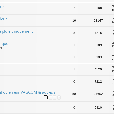
eur
p
7
8168
3
deur
p
16
23147
1
e pluie uniquement
p
8
7215
0
nique
p
1
3189
1
46
p
1
8293
0
p
1
4529
1
p
0
7212
0
4
ut ou erreur VAGCOM & autres ?
p
50
37692
2
1
2
3
é
p
0
5310
2