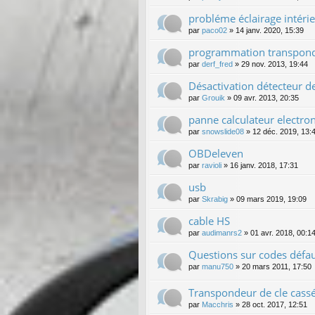
probléme éclairage intéri
par
paco02
»
14 janv. 2020, 15:39
programmation transpon
par
derf_fred
»
29 nov. 2013, 19:44
Désactivation détecteur d
par
Grouik
»
09 avr. 2013, 20:35
panne calculateur electro
par
snowslide08
»
12 déc. 2019, 13:
OBDeleven
par
ravioli
»
16 janv. 2018, 17:31
usb
par
Skrabig
»
09 mars 2019, 19:09
cable HS
par
audimanrs2
»
01 avr. 2018, 00:1
Questions sur codes défa
par
manu750
»
20 mars 2011, 17:50
Transpondeur de cle cass
par
Macchris
»
28 oct. 2017, 12:51