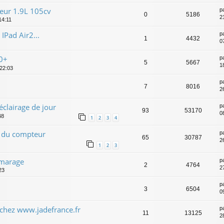
teur 1.9L 105cv
p
0
5186
21
 14:11
IPad Air2...
p
1
4432
0
0+
p
5
5667
1
 22:03
p
7
8016
2
éclairage de jour
p
93
53170
0
48
1
2
3
4
s du compteur
p
65
30787
2
1
2
3
marage
p
2
4764
2
23
p
3
6504
09
 chez www.jadefrance.fr
p
11
13125
2