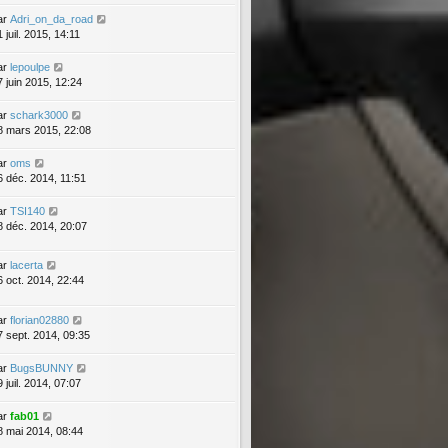
ar
Adri_on_da_road
 juil. 2015, 14:11
ar
lepoulpe
7 juin 2015, 12:24
ar
schark3000
8 mars 2015, 22:08
ar
oms
6 déc. 2014, 11:51
ar
TSI140
8 déc. 2014, 20:07
ar
lacerta
6 oct. 2014, 22:44
ar
florian02880
7 sept. 2014, 09:35
ar
BugsBUNNY
 juil. 2014, 07:07
ar
fab01
8 mai 2014, 08:44