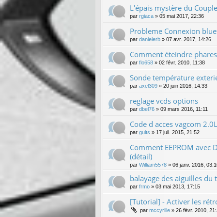
L'épais mystère du Coupl
par
rgiaca
»
05 mai 2017, 22:36
Probleme Connexion blue
par
danielerb
»
07 avr. 2017, 14:26
Comment éteindre phares /
par
flo658
»
02 févr. 2010, 11:38
Sonde température exteri
par
axel309
»
20 juin 2016, 14:33
reglage vcds options
par
dbel76
»
09 mars 2016, 11:11
Code d acces vagcom 2.0L
par
guits
»
17 juil. 2015, 21:52
Comment EEPROM avec Di
(détail)
par
William5578
»
06 janv. 2016, 03:
balayage des aiguilles du
par
frmo
»
03 mai 2013, 17:15
[Tutorial] - Activer les ré
par
mccyrille
»
26 févr. 2010, 21