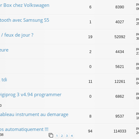
er Box chez Volkswagen
p
6
8390
0
tooth avec Samsung S5
p
1
4027
2
 feux de jour ?
p
19
52092
3
eure
p
2
4434
2
p
0
5621
0
 tdi
p
11
12261
0
giprog 3 v4.94 programmer
p
0
6862
0
10
 tableau instrument au demarage
p
8
9537
1
tros automatiquement !!!
p
94
114033
24
:38
1
2
3
4