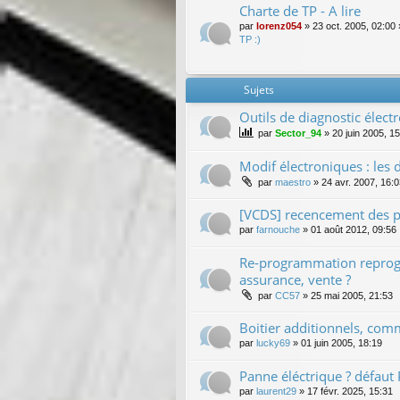
Charte de TP - A lire
par
lorenz054
»
23 oct. 2005, 02:00
TP :)
Sujets
Outils de diagnostic électr
par
Sector_94
»
20 juin 2005, 1
Modif électroniques : le
par
maestro
»
24 avr. 2007, 16:
[VCDS] recencement des 
par
farnouche
»
01 août 2012, 09:56
Re-programmation reprogr
assurance, vente ?
par
CC57
»
25 mai 2005, 21:53
Boitier additionnels, com
par
lucky69
»
01 juin 2005, 18:19
Panne éléctrique ? défau
par
laurent29
»
17 févr. 2025, 15:31