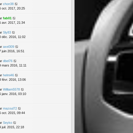
ar
chon38
6 oct. 2017, 20:25
ar
fab01
5 avr. 2017, 21:34
ar
Sly83
0 déc. 2016, 11:02
ar
axel309
7 juin 2016, 16:51
ar
dbel76
9 mars 2016, 11:11
ar
helmi46
4 févr. 2016, 13:06
ar
William5578
6 janv. 2016, 03:10
ar
mazoul72
6 oct. 2015, 09:44
ar
Seyko
 juil. 2015, 22:18