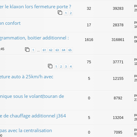
 le klaxon lors fermeture porte ?
p
32
39283
2
1
2
on confort
p
17
28378
1
rammation, boitier additionnel :
p
1616
316861
0
:45
1
61
62
63
64
65
…
p
75
37771
1
1
2
3
4
eture auto à 25km/h avec
p
5
12155
2
nique sous le volant(touran de
p
0
8792
2
de chauffage additionnel j364
p
5
13204
2
pas avec la centralisation
p
0
7095
0
00