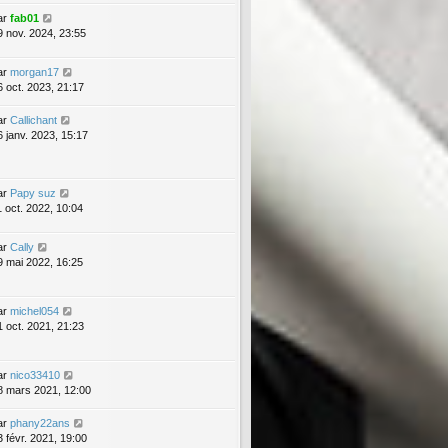
ar
fab01
9 nov. 2024, 23:55
ar
morgan17
6 oct. 2023, 21:17
ar
Callichant
6 janv. 2023, 15:17
ar
Papy suz
1 oct. 2022, 10:04
ar
Cally
9 mai 2022, 16:25
ar
michel054
1 oct. 2021, 21:23
ar
nico33410
8 mars 2021, 12:00
ar
phany22ans
3 févr. 2021, 19:00