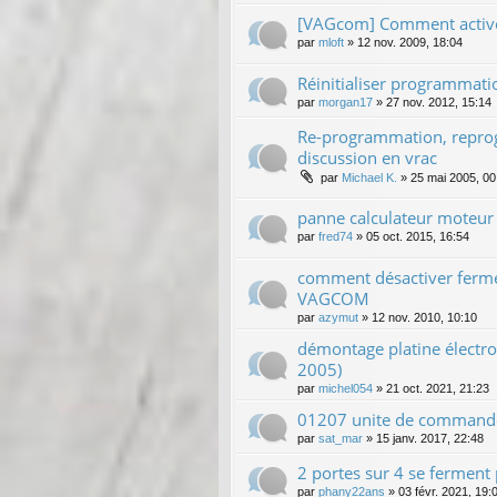
[VAGcom] Comment activer
par
mloft
»
12 nov. 2009, 18:04
Réinitialiser programmati
par
morgan17
»
27 nov. 2012, 15:14
Re-programmation, reprog
discussion en vrac
par
Michael K.
»
25 mai 2005, 00
panne calculateur moteur
par
fred74
»
05 oct. 2015, 16:54
comment désactiver ferm
VAGCOM
par
azymut
»
12 nov. 2010, 10:10
démontage platine électro
2005)
par
michel054
»
21 oct. 2021, 21:23
01207 unite de commande 
par
sat_mar
»
15 janv. 2017, 22:48
2 portes sur 4 se ferment 
par
phany22ans
»
03 févr. 2021, 19: