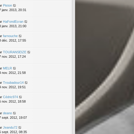
ar
Piston
7 janv. 2013, 20:31
ar
HaFondEcran
3 janv. 2013, 21:00
ar
farnouche
8 déc. 2012, 17:55
ar
TOURANSEIZE
7 nov. 2012, 17:24
ar
MELR
4 nov. 2012, 21:58
ar
Troubadour14
4 nov. 2012, 19:51
ar
Cédric974
5 nov. 2012, 18:58
ar
deano
7 sept. 2012, 19:07
ar
Jeandu72
5 sept. 2012, 08:35