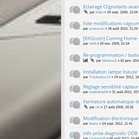
Eclairage Clignotants avan
par
Kalini
»
29 sept. 2009, 13:04
liste modifications vagco
par
juratouran
»
26 août 2010, 21:29
[VAGcom] Coming Home -
par
mloft
»
20 nov. 2009, 01:54
Re-programmation / boitie
par
fabulous2
»
02 janv. 201
Installation lampe liseuse
par
Troubadour14
»
24 nov. 2012, 19
Réglage sensiblité capteur
par
seattoledo59
»
31 août 2012, 20:
Fermeture automatique du 
par
cle
»
17 août 2009, 20:26
Modification électronique 
par
deano
»
24 sept. 2012, 11:41
info prise diagnostic OD
par
christian38
»
08 août 2012, 10:49