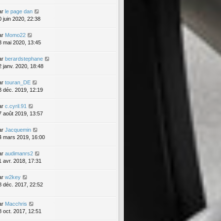
ar
le page dan
0 juin 2020, 22:38
ar
Momo22
3 mai 2020, 13:45
ar
berardstephane
2 janv. 2020, 18:48
ar
touran_DE
3 déc. 2019, 12:19
ar
c.cyril.91
7 août 2019, 13:57
ar
Jacquemin
4 mars 2019, 16:00
ar
audimanrs2
1 avr. 2018, 17:31
ar
w2key
8 déc. 2017, 22:52
ar
Macchris
8 oct. 2017, 12:51