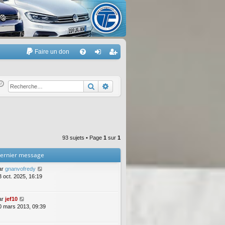
Faire un don
A
FA
on
’e
Q
ne
nr
Rechercher
Recherche avancée
xi
eg
on
ist
re
93 sujets • Page
1
sur
1
r
ernier message
ar
gnanvofredy
3 oct. 2025, 16:19
ar
jef10
0 mars 2013, 09:39