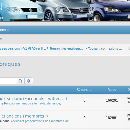
u Volkswagen Touran
res
er
ses versions I (V1 V2 V3) et II ...
Touran : les équipements électriques et électroniques
Touran : connexions électroniques
roniques
Rechercher
Recherche avancée
Réponses
Vues
D
ux sociaux (Facebook, Twitter, ...)
p
6
166291
1
ans
Fonctionnement du site : avis, demande,
 et anciens ) membres :)
p
0
182991
1
» dans
Accueil et présentations des membres de