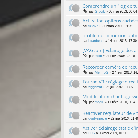
Comprendre un "log de tu
par
Grouik
»
08 mai 2013, 00:04
Activation options cachée
par
tixis57
»
04 mars 2014, 14:08
probleme connexion autor
par
heartbeats
»
14 oct. 2013, 17:30
[VAGcom] Eclairage des aig
par
mloft
»
24 nov. 2009, 22:18
Raccorder caméra de recu
par
Ma(||)oG
»
27 févr. 2013, 16
Touran V3 : réglage direct
par
ziggomat
»
23 juil. 2013, 11:56
Modification chauffage we
par
magic
»
17 févr. 2010, 09:41
Réactiver régulateur de vi
par
doublemetre
»
22 mai 2013, 01:4
Activer éclairage static d'i
par
LDR
»
03 mai 2009, 01:50