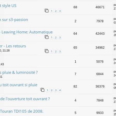
t style US
p
68
46671
2
1
2
3
m sur s3-passion
p
2
7978
0
 Leaving Home: Automatique
p
64
42443
2
1
2
3
r - Les retours
p
65
34962
2
0, 21:28
1
2
3
p
1
5076
2
:43
s pluie & luminosité ?
p
7
6844
2
51
toit ouvrant si pluie
p
82
36376
0
1
2
3
4
de l'ouverture toit ouvrant ?
p
4
7848
2
B Touran TDI105 de 2008.
p
5
9933
2