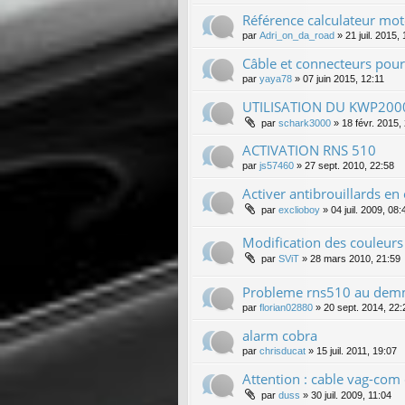
Référence calculateur mo
par
Adri_on_da_road
»
21 juil. 2015,
Câble et connecteurs pour 
par
yaya78
»
07 juin 2015, 12:11
UTILISATION DU KWP200
par
schark3000
»
18 févr. 2015,
ACTIVATION RNS 510
par
js57460
»
27 sept. 2010, 22:58
Activer antibrouillards en 
par
exclioboy
»
04 juil. 2009, 08:
Modification des couleur
par
SViT
»
28 mars 2010, 21:59
Probleme rns510 au dem
par
florian02880
»
20 sept. 2014, 22:
alarm cobra
par
chrisducat
»
15 juil. 2011, 19:07
Attention : cable vag-com
par
duss
»
30 juil. 2009, 11:04