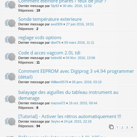
Comment éteindre phares / feux de jour ?
Dernier message par
Sly83
«
30 déc. 2016, 11:02
Réponses :
19
Sonde température exterieure
Dernier message par
axel309
«
27 juin 2016, 16:51
Réponses :
2
reglage vcds options
Dernier message par
dbel76
«
09 mars 2016, 11:11
Code d acces vagcom 2.0L tdi
Dernier message par
helmi46
«
04 févr. 2016, 13:06
Réponses :
11
Comment EEPROM avec Digiprog 3 v4.94 programmer
(détail)
Dernier message par
William5578
«
06 janv. 2016, 03:10
balayage des aiguilles du tableau instrument au
demarage
Dernier message par
mazoul72
«
16 oct. 2015, 09:44
Réponses :
8
[Tutorial] - Activer les rétros automatiquement !!!
Dernier message par
Seyko
«
24 juil. 2015, 22:18
Réponses :
94
1
2
3
4