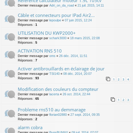
Référence calculateur moteur 1.9L 105cv
Dernier message par
Adri_on_da_road
«
21 juil. 2015, 14:11
Câble et connecteurs pour IPad Air2...
Dernier message par
lepoulpe
«
07 juin 2015, 12:24
Réponses :
1
UTILISATION DU KWP2000+
Dernier message par
schark3000
«
18 mars 2015, 22:08
Réponses :
5
ACTIVATION RNS 510
Dernier message par
oms
«
26 déc. 2014, 11:51
Réponses :
7
Activer antibrouillards en éclairage de jour
Dernier message par
TSI140
«
08 déc. 2014, 20:07
Réponses :
93
1
2
3
4
Modification des couleurs du compteur
Dernier message par
lacerta
«
26 oct. 2014, 22:44
Réponses :
65
1
2
3
Probleme rns510 au demmarage
Dernier message par
florian02880
«
27 sept. 2014, 09:35
Réponses :
2
alarm cobra
Dernier message par
BugsBUNNY
«
09 juil. 2014, 07:07