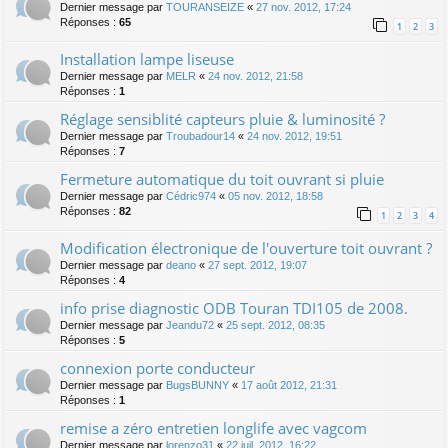
Dernier message par
TOURANSEIZE
«
27 nov. 2012, 17:24
Réponses :
65
1
2
3
Installation lampe liseuse
Dernier message par
MELR
«
24 nov. 2012, 21:58
Réponses :
1
Réglage sensiblité capteurs pluie & luminosité ?
Dernier message par
Troubadour14
«
24 nov. 2012, 19:51
Réponses :
7
Fermeture automatique du toit ouvrant si pluie
Dernier message par
Cédric974
«
05 nov. 2012, 18:58
Réponses :
82
1
2
3
4
Modification électronique de l'ouverture toit ouvrant ?
Dernier message par
deano
«
27 sept. 2012, 19:07
Réponses :
4
info prise diagnostic ODB Touran TDI105 de 2008.
Dernier message par
Jeandu72
«
25 sept. 2012, 08:35
Réponses :
5
connexion porte conducteur
Dernier message par
BugsBUNNY
«
17 août 2012, 21:31
Réponses :
1
remise a zéro entretien longlife avec vagcom
Dernier message par
lorenzo31
«
22 juil. 2012, 16:22