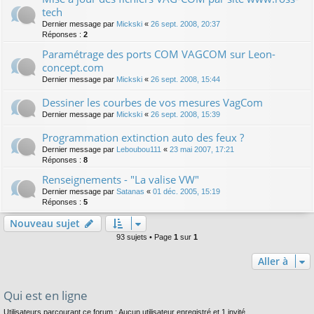
tech
Dernier message par
Mickski
«
26 sept. 2008, 20:37
Réponses :
2
Paramétrage des ports COM VAGCOM sur Leon-
concept.com
Dernier message par
Mickski
«
26 sept. 2008, 15:44
Dessiner les courbes de vos mesures VagCom
Dernier message par
Mickski
«
26 sept. 2008, 15:39
Programmation extinction auto des feux ?
Dernier message par
Leboubou111
«
23 mai 2007, 17:21
Réponses :
8
Renseignements - "La valise VW"
Dernier message par
Satanas
«
01 déc. 2005, 15:19
Réponses :
5
Nouveau sujet
93 sujets • Page
1
sur
1
Aller à
Qui est en ligne
Utilisateurs parcourant ce forum : Aucun utilisateur enregistré et 1 invité