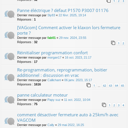
1
2
3
Panne éléctrique ? défaut P1570 P3007 01176
Dernier message par
Sly83
«
22 févr. 2025, 19:14
Réponses :
1
[VAGcom] Comment activer le klaxon lors fermeture
porte ?
Dernier message par
fab01
«
29 nov. 2024, 23:55
Réponses :
32
1
2
Réinitialiser programmation confort
Dernier message par
morgan17
«
16 oct. 2023, 21:17
Réponses :
17
Re-programmation, reprogrammation, boitier
additionnel : discussion en vrac
Dernier message par
Callichant
«
06 janv. 2023, 15:17
Réponses :
1616
1
62
63
64
65
…
panne calculateur moteur
Dernier message par
Papy suz
«
11 oct. 2022, 10:04
Réponses :
75
1
2
3
4
comment désactiver fermeture auto à 25km/h avec
VAGCOM
Dernier message par
Cally
«
29 mai 2022, 16:25