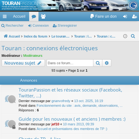
TouranPassion
Accueil
Faire un don
Le forum des propriétaires ou futurs acquéreurs du Volkswagen Touran
cc
Rechercher
or
Connexion
e
S’enregistrer
on
’e
ès
u
m
ne
nr
R
Accueil
Index du forum
Le touran dans ses versions I (V1 V2 V3) et II ...
Touran : les équipements électriques et électroniques
Touran : connexions électroniques
e
ra
m
br
xi
eg
Touran : connexions électroniques
c
pi
s
es
on
ist
Modérateur :
Modérateurs
h
Rechercher
Recherche av
Nouveau sujet
de
re
e
r
93 sujets • Page
1
sur
1
r
c
Annonces
h
TouranPassion et les réseaux sociaux (Facebook,
e
Twitter, ...)
r
Dernier message par
gnanvofredy
«
13 oct. 2025, 16:19
Posté dans
Fonctionnement du site : avis, demande, observations, ...
Réponses :
6
Guide pour les nouveaux ( et anciens ) membres :)
Dernier message par
jef10
«
10 mars 2013, 09:39
Posté dans
Accueil et présentations des membres de TP :)