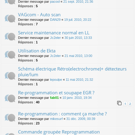
Dernier message par
pacool
«
21 sept. 2010, 21:36
Réponses :
5
VAGcom - Auto scan
Dernier message par
DAN29
«
19 juil. 2010, 20:22
Réponses :
7
Service maintenance normal en LL
Dernier message par
Jc2eler
«
30 juin 2010, 13:33
Réponses :
1
Utilisation de Ekta
Dernier message par
Jc2eler
«
21 mai 2010, 13:00
Réponses :
5
Schéma électrique Rétro(electrochrome)+ détecteurs
pluie/lum
Dernier message par
lepoulpe
«
11 mai 2010, 21:32
Réponses :
1
Re-programmation et soupape EGR ?
Dernier message par
fab01
«
10 janv. 2010, 19:34
Réponses :
40
1
2
Re-programmation : comment ça marche ?
Dernier message par
mikesurf
«
31 déc. 2009, 00:39
Réponses :
23
Commande groupée Reprogrammation