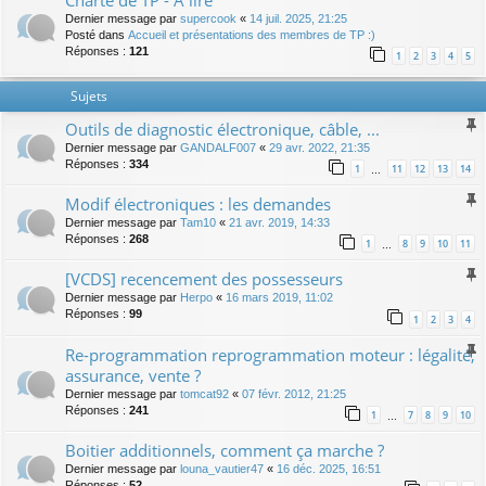
Charte de TP - A lire
Dernier message par
supercook
«
14 juil. 2025, 21:25
Posté dans
Accueil et présentations des membres de TP :)
Réponses :
121
1
2
3
4
5
Sujets
Outils de diagnostic électronique, câble, ...
Dernier message par
GANDALF007
«
29 avr. 2022, 21:35
Réponses :
334
1
11
12
13
14
…
Modif électroniques : les demandes
Dernier message par
Tam10
«
21 avr. 2019, 14:33
Réponses :
268
1
8
9
10
11
…
[VCDS] recencement des possesseurs
Dernier message par
Herpo
«
16 mars 2019, 11:02
Réponses :
99
1
2
3
4
Re-programmation reprogrammation moteur : légalité,
assurance, vente ?
Dernier message par
tomcat92
«
07 févr. 2012, 21:25
Réponses :
241
1
7
8
9
10
…
Boitier additionnels, comment ça marche ?
Dernier message par
louna_vautier47
«
16 déc. 2025, 16:51
Réponses :
52