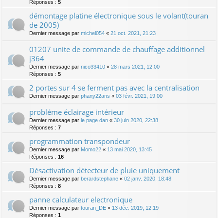
Réponses :
5
démontage platine électronique sous le volant(touran
de 2005)
Dernier message par
michel054
«
21 oct. 2021, 21:23
01207 unite de commande de chauffage additionnel
j364
Dernier message par
nico33410
«
28 mars 2021, 12:00
Réponses :
5
2 portes sur 4 se ferment pas avec la centralisation
Dernier message par
phany22ans
«
03 févr. 2021, 19:00
probléme éclairage intérieur
Dernier message par
le page dan
«
30 juin 2020, 22:38
Réponses :
7
programmation transpondeur
Dernier message par
Momo22
«
13 mai 2020, 13:45
Réponses :
16
Désactivation détecteur de pluie uniquement
Dernier message par
berardstephane
«
02 janv. 2020, 18:48
Réponses :
8
panne calculateur electronique
Dernier message par
touran_DE
«
13 déc. 2019, 12:19
Réponses :
1