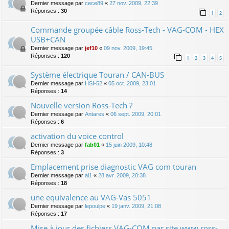
Dernier message par
cece89
«
27 nov. 2009, 22:39
Réponses :
30
1
2
Commande groupée câble Ross-Tech - VAG-COM - HEX
USB+CAN
Dernier message par
jef10
«
09 nov. 2009, 19:45
Réponses :
120
1
2
3
4
5
Système électrique Touran / CAN-BUS
Dernier message par
HSI-52
«
05 oct. 2009, 23:01
Réponses :
14
Nouvelle version Ross-Tech ?
Dernier message par
Antares
«
06 sept. 2009, 20:01
Réponses :
6
activation du voice control
Dernier message par
fab01
«
15 juin 2009, 10:48
Réponses :
3
Emplacement prise diagnostic VAG com touran
Dernier message par
al1
«
28 avr. 2009, 20:38
Réponses :
18
une equivalence au VAG-Vas 5051
Dernier message par
lepoulpe
«
19 janv. 2009, 21:08
Réponses :
17
Mise à jour des fichiers VAG-COM par site www.ross-