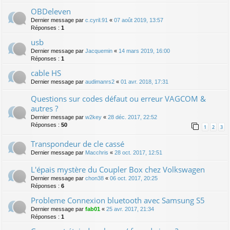
OBDeleven
Dernier message par
c.cyril.91
«
07 août 2019, 13:57
Réponses :
1
usb
Dernier message par
Jacquemin
«
14 mars 2019, 16:00
Réponses :
1
cable HS
Dernier message par
audimanrs2
«
01 avr. 2018, 17:31
Questions sur codes défaut ou erreur VAGCOM &
autres ?
Dernier message par
w2key
«
28 déc. 2017, 22:52
Réponses :
50
1
2
3
Transpondeur de cle cassé
Dernier message par
Macchris
«
28 oct. 2017, 12:51
L'épais mystère du Coupler Box chez Volkswagen
Dernier message par
chon38
«
06 oct. 2017, 20:25
Réponses :
6
Probleme Connexion bluetooth avec Samsung S5
Dernier message par
fab01
«
25 avr. 2017, 21:34
Réponses :
1