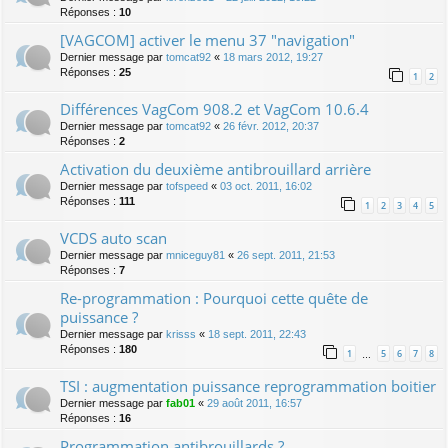
Réponses :
10
[VAGCOM] activer le menu 37 "navigation"
Dernier message par
tomcat92
«
18 mars 2012, 19:27
Réponses :
25
1
2
Différences VagCom 908.2 et VagCom 10.6.4
Dernier message par
tomcat92
«
26 févr. 2012, 20:37
Réponses :
2
Activation du deuxième antibrouillard arrière
Dernier message par
tofspeed
«
03 oct. 2011, 16:02
Réponses :
111
1
2
3
4
5
VCDS auto scan
Dernier message par
mniceguy81
«
26 sept. 2011, 21:53
Réponses :
7
Re-programmation : Pourquoi cette quête de
puissance ?
Dernier message par
krisss
«
18 sept. 2011, 22:43
Réponses :
180
1
5
6
7
8
…
TSI : augmentation puissance reprogrammation boitier
Dernier message par
fab01
«
29 août 2011, 16:57
Réponses :
16
Programmation antibrouillards ?