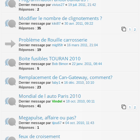
Dernier message par
vivius27
«
19 juil. 2011, 21:42
Réponses :
2
Modifier le nombre de clignotements ?
Dernier message par
kiki87
«
30 avr. 2011, 09:22
Réponses :
35
1
2
Problème de Rouille carrosserie
Dernier message par
mig95fr
«
16 mars 2011, 21:04
Réponses :
19
Boite fusibles TOURAN 2010
Dernier message par
Bob Bimon
«
22 janv. 2011, 08:44
Réponses :
5
Remplacement de Can-Gateway, comment?
Dernier message par
faby1
«
16 déc. 2010, 10:10
Réponses :
23
Mondial de l auto Paris 2010
Dernier message par
Vindel
«
18 oct. 2010, 00:11
Réponses :
41
1
2
Megapulse, affaire ou pas?
Dernier message par
tijou67
«
04 oct. 2010, 11:43
Réponses :
1
feux de croisement