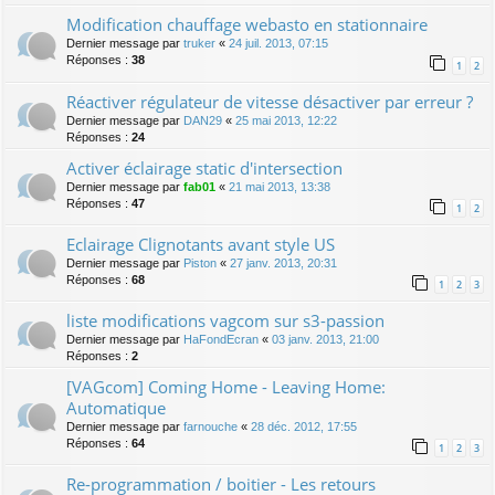
Modification chauffage webasto en stationnaire
Dernier message par
truker
«
24 juil. 2013, 07:15
Réponses :
38
1
2
Réactiver régulateur de vitesse désactiver par erreur ?
Dernier message par
DAN29
«
25 mai 2013, 12:22
Réponses :
24
Activer éclairage static d'intersection
Dernier message par
fab01
«
21 mai 2013, 13:38
Réponses :
47
1
2
Eclairage Clignotants avant style US
Dernier message par
Piston
«
27 janv. 2013, 20:31
Réponses :
68
1
2
3
liste modifications vagcom sur s3-passion
Dernier message par
HaFondEcran
«
03 janv. 2013, 21:00
Réponses :
2
[VAGcom] Coming Home - Leaving Home:
Automatique
Dernier message par
farnouche
«
28 déc. 2012, 17:55
Réponses :
64
1
2
3
Re-programmation / boitier - Les retours