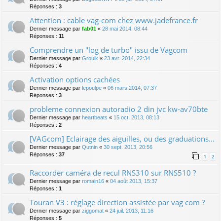
Réponses :
3
Attention : cable vag-com chez www.jadefrance.fr
Dernier message par
fab01
«
28 mai 2014, 08:44
Réponses :
11
Comprendre un "log de turbo" issu de Vagcom
Dernier message par
Grouik
«
23 avr. 2014, 22:34
Réponses :
4
Activation options cachées
Dernier message par
lepoulpe
«
06 mars 2014, 07:37
Réponses :
3
probleme connexion autoradio 2 din jvc kw-av70bte
Dernier message par
heartbeats
«
15 oct. 2013, 08:13
Réponses :
2
[VAGcom] Eclairage des aiguilles, ou des graduations...
Dernier message par
Qutnin
«
30 sept. 2013, 20:56
Réponses :
37
1
2
Raccorder caméra de recul RNS310 sur RNS510 ?
Dernier message par
romain16
«
04 août 2013, 15:37
Réponses :
1
Touran V3 : réglage direction assistée par vag com ?
Dernier message par
ziggomat
«
24 juil. 2013, 11:16
Réponses :
5