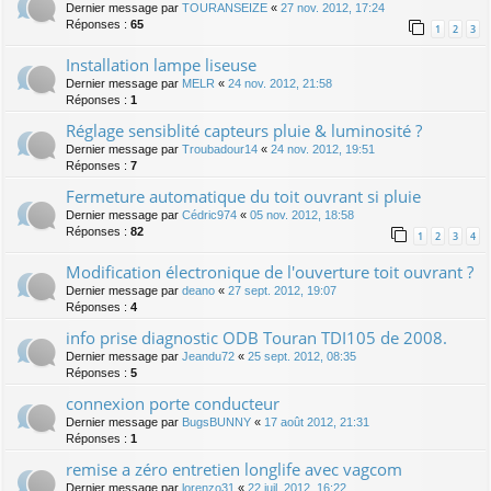
Dernier message par
TOURANSEIZE
«
27 nov. 2012, 17:24
Réponses :
65
1
2
3
Installation lampe liseuse
Dernier message par
MELR
«
24 nov. 2012, 21:58
Réponses :
1
Réglage sensiblité capteurs pluie & luminosité ?
Dernier message par
Troubadour14
«
24 nov. 2012, 19:51
Réponses :
7
Fermeture automatique du toit ouvrant si pluie
Dernier message par
Cédric974
«
05 nov. 2012, 18:58
Réponses :
82
1
2
3
4
Modification électronique de l'ouverture toit ouvrant ?
Dernier message par
deano
«
27 sept. 2012, 19:07
Réponses :
4
info prise diagnostic ODB Touran TDI105 de 2008.
Dernier message par
Jeandu72
«
25 sept. 2012, 08:35
Réponses :
5
connexion porte conducteur
Dernier message par
BugsBUNNY
«
17 août 2012, 21:31
Réponses :
1
remise a zéro entretien longlife avec vagcom
Dernier message par
lorenzo31
«
22 juil. 2012, 16:22