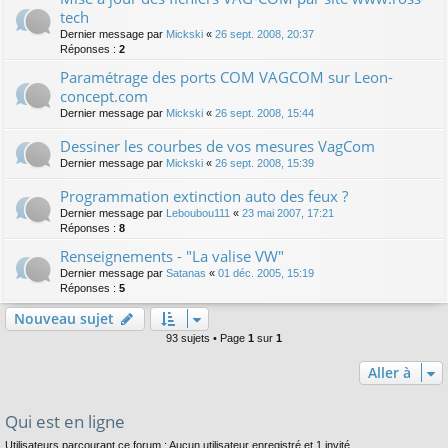
tech
Dernier message par
Mickski
«
26 sept. 2008, 20:37
Réponses :
2
Paramétrage des ports COM VAGCOM sur Leon-
concept.com
Dernier message par
Mickski
«
26 sept. 2008, 15:44
Dessiner les courbes de vos mesures VagCom
Dernier message par
Mickski
«
26 sept. 2008, 15:39
Programmation extinction auto des feux ?
Dernier message par
Leboubou111
«
23 mai 2007, 17:21
Réponses :
8
Renseignements - "La valise VW"
Dernier message par
Satanas
«
01 déc. 2005, 15:19
Réponses :
5
Nouveau sujet
93 sujets • Page
1
sur
1
Aller à
Qui est en ligne
Utilisateurs parcourant ce forum : Aucun utilisateur enregistré et 1 invité