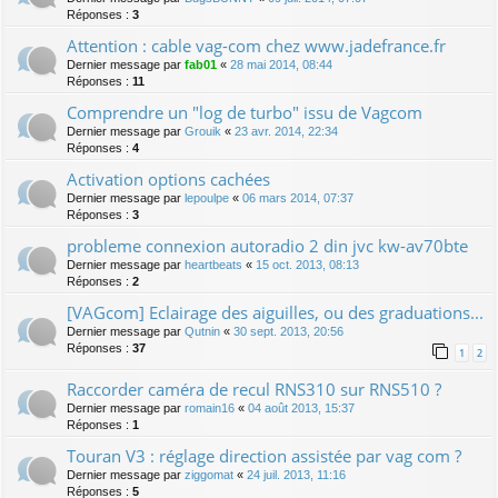
Réponses :
3
Attention : cable vag-com chez www.jadefrance.fr
Dernier message par
fab01
«
28 mai 2014, 08:44
Réponses :
11
Comprendre un "log de turbo" issu de Vagcom
Dernier message par
Grouik
«
23 avr. 2014, 22:34
Réponses :
4
Activation options cachées
Dernier message par
lepoulpe
«
06 mars 2014, 07:37
Réponses :
3
probleme connexion autoradio 2 din jvc kw-av70bte
Dernier message par
heartbeats
«
15 oct. 2013, 08:13
Réponses :
2
[VAGcom] Eclairage des aiguilles, ou des graduations...
Dernier message par
Qutnin
«
30 sept. 2013, 20:56
Réponses :
37
1
2
Raccorder caméra de recul RNS310 sur RNS510 ?
Dernier message par
romain16
«
04 août 2013, 15:37
Réponses :
1
Touran V3 : réglage direction assistée par vag com ?
Dernier message par
ziggomat
«
24 juil. 2013, 11:16
Réponses :
5