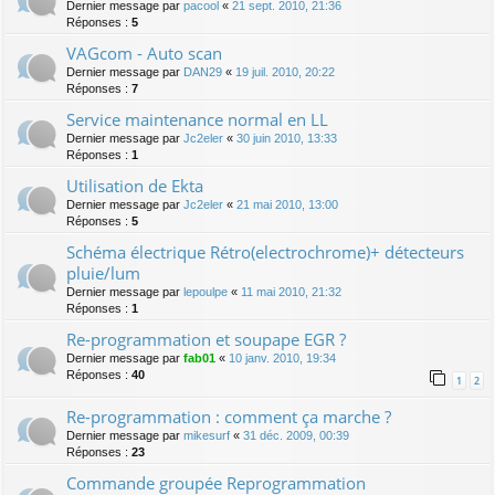
Dernier message par
pacool
«
21 sept. 2010, 21:36
Réponses :
5
VAGcom - Auto scan
Dernier message par
DAN29
«
19 juil. 2010, 20:22
Réponses :
7
Service maintenance normal en LL
Dernier message par
Jc2eler
«
30 juin 2010, 13:33
Réponses :
1
Utilisation de Ekta
Dernier message par
Jc2eler
«
21 mai 2010, 13:00
Réponses :
5
Schéma électrique Rétro(electrochrome)+ détecteurs
pluie/lum
Dernier message par
lepoulpe
«
11 mai 2010, 21:32
Réponses :
1
Re-programmation et soupape EGR ?
Dernier message par
fab01
«
10 janv. 2010, 19:34
Réponses :
40
1
2
Re-programmation : comment ça marche ?
Dernier message par
mikesurf
«
31 déc. 2009, 00:39
Réponses :
23
Commande groupée Reprogrammation