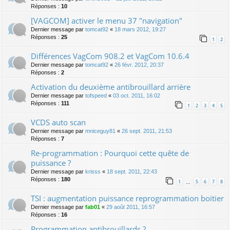
Réponses :
10
[VAGCOM] activer le menu 37 "navigation"
Dernier message par
tomcat92
«
18 mars 2012, 19:27
Réponses :
25
1
2
Différences VagCom 908.2 et VagCom 10.6.4
Dernier message par
tomcat92
«
26 févr. 2012, 20:37
Réponses :
2
Activation du deuxième antibrouillard arrière
Dernier message par
tofspeed
«
03 oct. 2011, 16:02
Réponses :
111
1
2
3
4
5
VCDS auto scan
Dernier message par
mniceguy81
«
26 sept. 2011, 21:53
Réponses :
7
Re-programmation : Pourquoi cette quête de
puissance ?
Dernier message par
krisss
«
18 sept. 2011, 22:43
Réponses :
180
1
5
6
7
8
…
TSI : augmentation puissance reprogrammation boitier
Dernier message par
fab01
«
29 août 2011, 16:57
Réponses :
16
Programmation antibrouillards ?