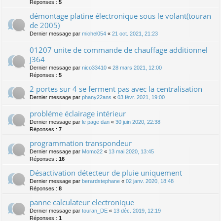
Réponses :
5
démontage platine électronique sous le volant(touran
de 2005)
Dernier message par
michel054
«
21 oct. 2021, 21:23
01207 unite de commande de chauffage additionnel
j364
Dernier message par
nico33410
«
28 mars 2021, 12:00
Réponses :
5
2 portes sur 4 se ferment pas avec la centralisation
Dernier message par
phany22ans
«
03 févr. 2021, 19:00
probléme éclairage intérieur
Dernier message par
le page dan
«
30 juin 2020, 22:38
Réponses :
7
programmation transpondeur
Dernier message par
Momo22
«
13 mai 2020, 13:45
Réponses :
16
Désactivation détecteur de pluie uniquement
Dernier message par
berardstephane
«
02 janv. 2020, 18:48
Réponses :
8
panne calculateur electronique
Dernier message par
touran_DE
«
13 déc. 2019, 12:19
Réponses :
1