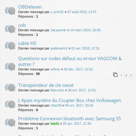
OBDeleven
Dernier message par
c.cyril.91
«
07 août 2019, 13:57
Réponses :
1
usb
Dernier message par
Jacquemin
«
14 mars 2019, 16:00
Réponses :
1
cable HS
Dernier message par
audimanrs2
«
01 avr. 2018, 17:31
Questions sur codes défaut ou erreur VAGCOM &
autres ?
Dernier message par
w2key
«
28 déc. 2017, 22:52
Réponses :
50
1
2
3
Transpondeur de cle cassé
Dernier message par
Macchris
«
28 oct. 2017, 12:51
L'épais mystère du Coupler Box chez Volkswagen
Dernier message par
chon38
«
06 oct. 2017, 20:25
Réponses :
6
Probleme Connexion bluetooth avec Samsung S5
Dernier message par
fab01
«
25 avr. 2017, 21:34
Réponses :
1