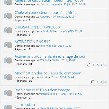
Référence calculateur moteur 1.9L 105cv
Dernier message par
Adri_on_da_road
«
21 juil. 2015, 14:11
Câble et connecteurs pour IPad Air2...
Dernier message par
lepoulpe
«
07 juin 2015, 12:24
Réponses :
1
UTILISATION DU KWP2000+
Dernier message par
schark3000
«
18 mars 2015, 22:08
Réponses :
5
ACTIVATION RNS 510
Dernier message par
oms
«
26 déc. 2014, 11:51
Réponses :
7
Activer antibrouillards en éclairage de jour
Dernier message par
TSI140
«
08 déc. 2014, 20:07
Réponses :
93
1
2
3
4
Modification des couleurs du compteur
Dernier message par
lacerta
«
26 oct. 2014, 22:44
Réponses :
65
1
2
3
Probleme rns510 au demmarage
Dernier message par
florian02880
«
27 sept. 2014, 09:35
Réponses :
2
alarm cobra
Dernier message par
BugsBUNNY
«
09 juil. 2014, 07:07