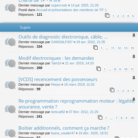
Charte de TP - A lire
Dernier message par
supercook
«
14 juil. 2025, 21:25
Posté dans
Accueil et présentations des membres de TP :)
Réponses :
121
1
2
3
4
5
Sujets
Outils de diagnostic électronique, câble, ...
Dernier message par
GANDALF007
«
29 avr. 2022, 21:35
Réponses :
334
1
11
12
13
14
…
Modif électroniques : les demandes
Dernier message par
Tam10
«
21 avr. 2019, 14:33
Réponses :
268
1
8
9
10
11
…
[VCDS] recencement des possesseurs
Dernier message par
Herpo
«
16 mars 2019, 11:02
Réponses :
99
1
2
3
4
Re-programmation reprogrammation moteur : légalité,
assurance, vente ?
Dernier message par
tomcat92
«
07 févr. 2012, 21:25
Réponses :
241
1
7
8
9
10
…
Boitier additionnels, comment ça marche ?
Dernier message par
louna_vautier47
«
16 déc. 2025, 16:51
Réponses :
52