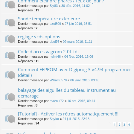
Comment éteindre phares / feux de jour ?
Dernier message par
Sly83
«
30 déc. 2016, 11:02
Réponses :
19
Sonde température exterieure
Dernier message par
axel309
«
27 juin 2016, 16:51
Réponses :
2
reglage vcds options
Dernier message par
dbel76
«
09 mars 2016, 11:11
Code d acces vagcom 2.0L tdi
Dernier message par
helmi46
«
04 févr. 2016, 13:06
Réponses :
11
Comment EEPROM avec Digiprog 3 v4.94 programmer
(détail)
Dernier message par
William5578
«
06 janv. 2016, 03:10
balayage des aiguilles du tableau instrument au
demarage
Dernier message par
mazoul72
«
16 oct. 2015, 09:44
Réponses :
8
[Tutorial] - Activer les rétros automatiquement !!!
Dernier message par
Seyko
«
24 juil. 2015, 22:18
Réponses :
94
1
2
3
4