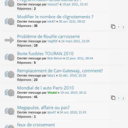
Dernier message par
vivius27
«
19 juil. 2011, 21:42
Réponses :
2
Modifier le nombre de clignotements ?
Dernier message par
kiki87
«
30 avr. 2011, 09:22
Réponses :
35
1
2
Problème de Rouille carrosserie
Dernier message par
mig95fr
«
16 mars 2011, 21:04
Réponses :
19
Boite fusibles TOURAN 2010
Dernier message par
Bob Bimon
«
22 janv. 2011, 08:44
Réponses :
5
Remplacement de Can-Gateway, comment?
Dernier message par
faby1
«
16 déc. 2010, 10:10
Réponses :
23
Mondial de l auto Paris 2010
Dernier message par
Vindel
«
18 oct. 2010, 00:11
Réponses :
41
1
2
Megapulse, affaire ou pas?
Dernier message par
tijou67
«
04 oct. 2010, 11:43
Réponses :
1
feux de croisement