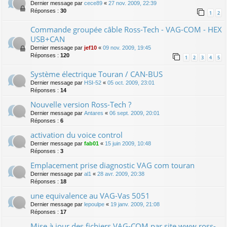
Dernier message par
cece89
«
27 nov. 2009, 22:39
Réponses :
30
1
2
Commande groupée câble Ross-Tech - VAG-COM - HEX
USB+CAN
Dernier message par
jef10
«
09 nov. 2009, 19:45
Réponses :
120
1
2
3
4
5
Système électrique Touran / CAN-BUS
Dernier message par
HSI-52
«
05 oct. 2009, 23:01
Réponses :
14
Nouvelle version Ross-Tech ?
Dernier message par
Antares
«
06 sept. 2009, 20:01
Réponses :
6
activation du voice control
Dernier message par
fab01
«
15 juin 2009, 10:48
Réponses :
3
Emplacement prise diagnostic VAG com touran
Dernier message par
al1
«
28 avr. 2009, 20:38
Réponses :
18
une equivalence au VAG-Vas 5051
Dernier message par
lepoulpe
«
19 janv. 2009, 21:08
Réponses :
17
Mise à jour des fichiers VAG-COM par site www.ross-