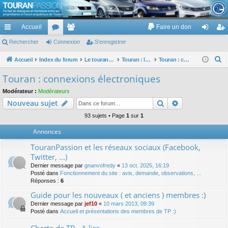
TouranPassion
Accueil
Faire un don
Le forum des propriétaires ou futurs acquéreurs du Volkswagen Touran
cc
Rechercher
or
Connexion
e
S’enregistrer
on
’e
ès
u
m
ne
nr
R
Accueil
Index du forum
Le touran dans ses versions I (V1 V2 V3) et II ...
Touran : les équipements électriques et électroniques
Touran : connexions électroniques
e
ra
m
br
xi
eg
Touran : connexions électroniques
c
pi
s
es
on
ist
Modérateur :
Modérateurs
h
Rechercher
Recherche av
Nouveau sujet
de
re
e
r
93 sujets • Page
1
sur
1
r
c
Annonces
h
TouranPassion et les réseaux sociaux (Facebook,
e
Twitter, ...)
r
Dernier message par
gnanvofredy
«
13 oct. 2025, 16:19
Posté dans
Fonctionnement du site : avis, demande, observations, ...
Réponses :
6
Guide pour les nouveaux ( et anciens ) membres :)
Dernier message par
jef10
«
10 mars 2013, 09:39
Posté dans
Accueil et présentations des membres de TP :)