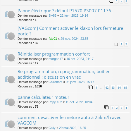
1
2
3
Panne éléctrique ? défaut P1570 P3007 01176
Dernier message par
Sly83
«
22 févr. 2025, 19:14
Réponses :
1
[VAGcom] Comment activer le klaxon lors fermeture
porte ?
Dernier message par
fab01
«
29 nov. 2024, 23:55
Réponses :
32
1
2
Réinitialiser programmation confort
Dernier message par
morgan17
«
16 oct. 2023, 21:17
Réponses :
17
Re-programmation, reprogrammation, boitier
additionnel : discussion en vrac
Dernier message par
Callichant
«
06 janv. 2023, 15:17
Réponses :
1616
1
62
63
64
65
…
panne calculateur moteur
Dernier message par
Papy suz
«
11 oct. 2022, 10:04
Réponses :
75
1
2
3
4
comment désactiver fermeture auto à 25km/h avec
VAGCOM
Dernier message par
Cally
«
29 mai 2022, 16:25