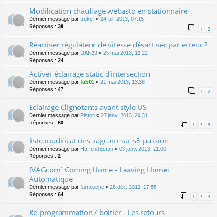
Modification chauffage webasto en stationnaire
Dernier message par
truker
«
24 juil. 2013, 07:15
Réponses :
38
1
2
Réactiver régulateur de vitesse désactiver par erreur ?
Dernier message par
DAN29
«
25 mai 2013, 12:22
Réponses :
24
Activer éclairage static d'intersection
Dernier message par
fab01
«
21 mai 2013, 13:38
Réponses :
47
1
2
Eclairage Clignotants avant style US
Dernier message par
Piston
«
27 janv. 2013, 20:31
Réponses :
68
1
2
3
liste modifications vagcom sur s3-passion
Dernier message par
HaFondEcran
«
03 janv. 2013, 21:00
Réponses :
2
[VAGcom] Coming Home - Leaving Home:
Automatique
Dernier message par
farnouche
«
28 déc. 2012, 17:55
Réponses :
64
1
2
3
Re-programmation / boitier - Les retours