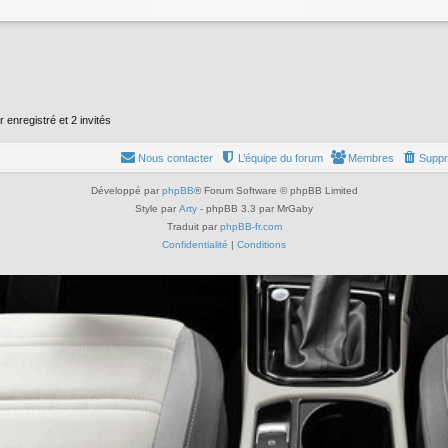
r enregistré et 2 invités
Nous contacter
L’équipe du forum
Membres
Suppr
Développé par
phpBB
® Forum Software © phpBB Limited
Style par
Arty
- phpBB 3.3 par MrGaby
Traduit par
phpBB-fr.com
Confidentialité
|
Conditions