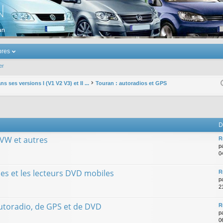
u Volkswagen Touran
res
er
s ses versions I (V1 V2 V3) et II ...
Touran : autoradios et GPS
D
 VW et autres
R
p
0
es et les lecteurs DVD mobiles
R
p
2
utoradio, de GPS et de DVD
R
p
0