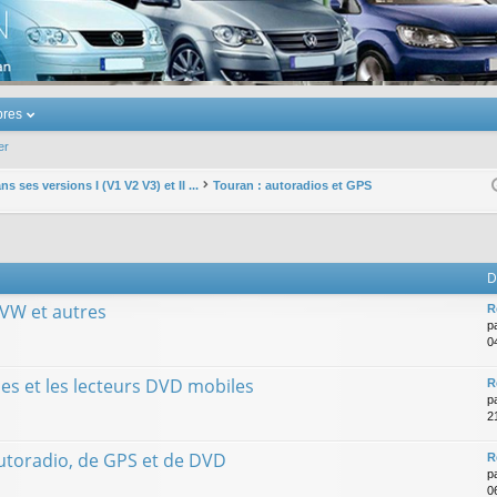
u Volkswagen Touran
res
er
s ses versions I (V1 V2 V3) et II ...
Touran : autoradios et GPS
D
 VW et autres
R
p
0
es et les lecteurs DVD mobiles
R
p
2
utoradio, de GPS et de DVD
R
p
0