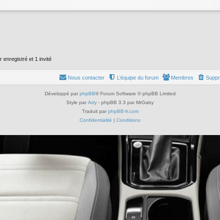
 enregistré et 1 invité
Nous contacter
L’équipe du forum
Membres
Suppr
Développé par
phpBB
® Forum Software © phpBB Limited
Style par
Arty
- phpBB 3.3 par MrGaby
Traduit par
phpBB-fr.com
Confidentialité
|
Conditions