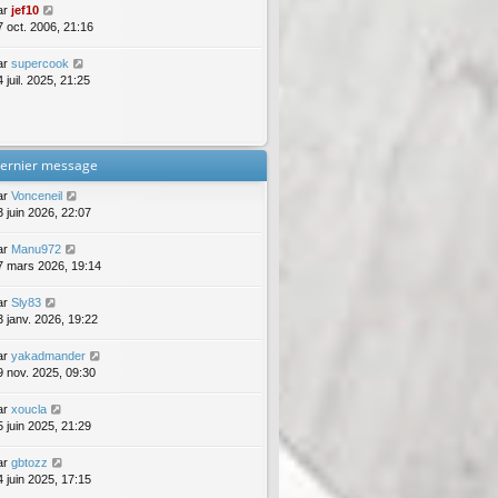
ar
jef10
7 oct. 2006, 21:16
ar
supercook
 juil. 2025, 21:25
ernier message
ar
Vonceneil
3 juin 2026, 22:07
ar
Manu972
7 mars 2026, 19:14
ar
Sly83
3 janv. 2026, 19:22
ar
yakadmander
9 nov. 2025, 09:30
ar
xoucla
5 juin 2025, 21:29
ar
gbtozz
4 juin 2025, 17:15