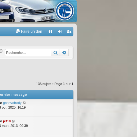
Faire un don
A
FA
on
’e
Q
ne
nr
Rechercher
Recherche avancée
xi
eg
on
ist
re
136 sujets • Page
1
sur
1
r
ernier message
ar
gnanvofredy
3 oct. 2025, 16:19
ar
jef10
0 mars 2013, 09:39