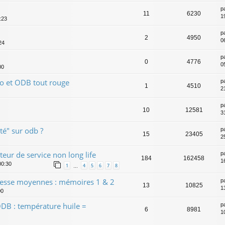
p
11
6230
1
:23
p
2
4950
0
24
p
0
4776
0
00
o et ODB tout rouge
p
1
4510
2
p
10
12581
3
té" sur odb ?
p
15
23405
25
teur de service non long life
p
184
162458
16
00:30
1
4
5
6
7
8
…
esse moyennes : mémoires 1 & 2
p
13
10825
1
00
DB : température huile =
p
6
8981
1