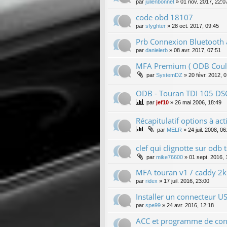
par
julienbonnet
»
01 nov. 2017, 22:0
code obd 18107
par
sfyghter
»
28 oct. 2017, 09:45
Prb Connexion Bluetooth
par
danielerb
»
08 avr. 2017, 07:51
MFA Premium ( ODB Coul
par
SystemDZ
»
20 févr. 2012, 
ODB - Touran TDI 105 DS
par
jef10
»
26 mai 2006, 18:49
Récapitulatif options à act
par
MELR
»
24 juil. 2008, 06
clef qui clignotte sur odb
par
mike76600
»
01 sept. 2016, 
MFA touran v1 / caddy 2k
par
ridex
»
17 juil. 2016, 23:00
Installer un connecteur U
par
spe99
»
24 avr. 2016, 12:18
ACC et programme de con