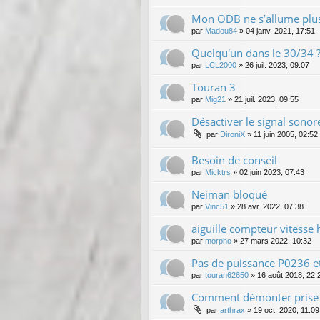
Mon ODB ne s’allume plus
par
Madou84
»
04 janv. 2021, 17:51
Quelqu'un dans le 30/34 
par
LCL2000
»
26 juil. 2023, 09:07
Touran 3
par
Mig21
»
21 juil. 2023, 09:55
Désactiver le signal sonor
par
DironiX
»
11 juin 2005, 02:52
Besoin de conseil
par
Micktrs
»
02 juin 2023, 07:43
Neiman bloqué
par
Vinc51
»
28 avr. 2022, 07:38
aiguille compteur vitesse 
par
morpho
»
27 mars 2022, 10:32
Pas de puissance P0236 e
par
touran62650
»
16 août 2018, 22:
Comment démonter prise a
par
arthrax
»
19 oct. 2020, 11:09