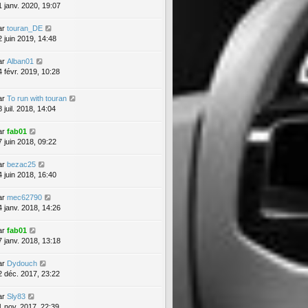
1 janv. 2020, 19:07
ar
touran_DE
2 juin 2019, 14:48
ar
Alban01
4 févr. 2019, 10:28
ar
To run with touran
 juil. 2018, 14:04
ar
fab01
7 juin 2018, 09:22
ar
bezac25
4 juin 2018, 16:40
ar
mec62790
4 janv. 2018, 14:26
ar
fab01
7 janv. 2018, 13:18
ar
Dydouch
2 déc. 2017, 23:22
ar
Sly83
1 nov. 2017, 22:39