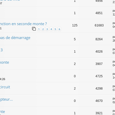
1
4956
2
07
p
1
4851
1
fonction en seconde monte ?
p
125
61683
0
51
1
2
3
4
5
6
 pas de démarrage
p
5
8264
28
13
p
1
4026
0
monte
p
2
3907
0
p
0
4725
1
14:26
ircuit
p
2
4298
0
teur...
p
0
4670
0
nte
p
1
3921
0