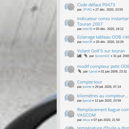
Code défaut P0473
par
JPV81
»
27 déc. 2020, 23:55
Indicateur conso instantan
Touran 2007
par
teter35
»
03 déc. 2020, 19:12
Eclairage tableau ODB s'é
par
teter35
»
20 déc. 2020, 10:29
Volant Golf 6 sur touran
par
SystemDZ
»
31 juil. 200
modif compteur petit OD
par
f.jarod
»
01 juin 2009, 23:31
Compte tour
par
joemie
»
29 juil. 2020, 07:14
kilométres au compteur...
par
jipeval
»
12 juin 2020, 23:59
Remplacement bague como
VAGCOM
par
kikou
»
07 juin 2020, 21:50
température d'huile a dis