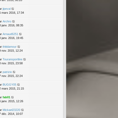
4 avr. 2016, 08:28
ar
jipeval
5 mars 2016, 17:34
ar
Archro
8 janv. 2016, 08:35
ar
Arnaud6251
0 janv. 2016, 19:45
ar
thitidamour
9 nov. 2015, 12:24
ar
Touransportline
0 nov. 2015, 23:58
ar
patrizio
7 nov. 2015, 22:24
ar
BUGGY05
2 mars 2015, 21:15
ar
fab01
6 janv. 2015, 12:26
ar
Mickael23220
7 déc. 2014, 10:07