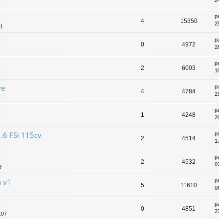
2
p
4
15350
2
41
p
0
4972
2
p
2
6003
1
re
p
4
4784
2
p
1
4248
2
1.6 FSi 115cv
p
2
4514
1
p
2
4532
0
8
n v1
p
5
11610
0
p
0
4851
2
:07