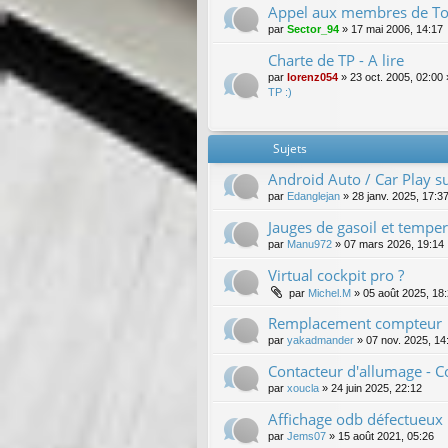
Appel aux membres de Tou
par
Sector_94
»
17 mai 2006, 14:17
Charte de TP - A lire
par
lorenz054
»
23 oct. 2005, 02:00
TP :)
Sujets
Android Auto / Car Play s
par
Edanglejan
»
28 janv. 2025, 17:3
Jauges de gasoil et tempe
par
Manu972
»
07 mars 2026, 19:14
Virtual cockpit pro ?
par
Michel.M
»
05 août 2025, 18
Remplacement compteur
par
yakadmander
»
07 nov. 2025, 14
Contacteur d'allumage - 
par
xoucla
»
24 juin 2025, 22:12
Affichage odb défectueux
par
Jems07
»
15 août 2021, 05:26