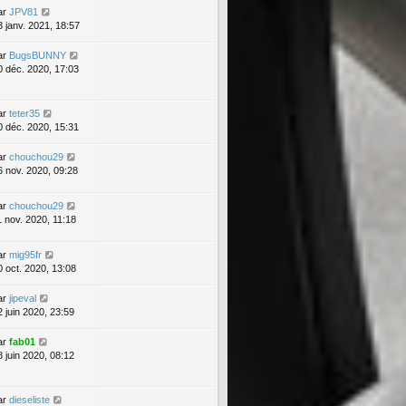
ar
JPV81
3 janv. 2021, 18:57
ar
BugsBUNNY
0 déc. 2020, 17:03
ar
teter35
0 déc. 2020, 15:31
ar
chouchou29
6 nov. 2020, 09:28
ar
chouchou29
1 nov. 2020, 11:18
ar
mig95fr
0 oct. 2020, 13:08
ar
jipeval
2 juin 2020, 23:59
ar
fab01
8 juin 2020, 08:12
ar
dieseliste