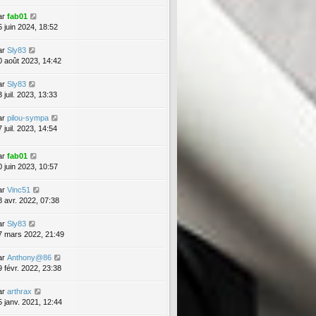
ar
fab01
5 juin 2024, 18:52
ar
Sly83
0 août 2023, 14:42
ar
Sly83
 juil. 2023, 13:33
ar
pilou-sympa
 juil. 2023, 14:54
ar
fab01
0 juin 2023, 10:57
ar
Vinc51
8 avr. 2022, 07:38
ar
Sly83
7 mars 2022, 21:49
ar
Anthony@86
9 févr. 2022, 23:38
ar
arthrax
5 janv. 2021, 12:44