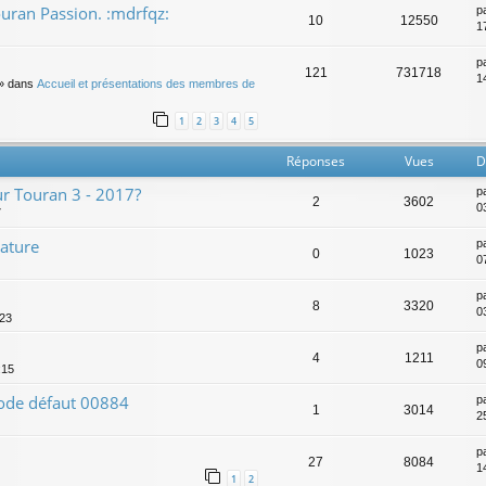
ran Passion. :mdrfqz:
p
10
12550
1
p
121
731718
14
» dans
Accueil et présentations des membres de
1
2
3
4
5
Réponses
Vues
D
ur Touran 3 - 2017?
p
2
3602
0
7
rature
p
0
1023
0
p
8
3320
0
:23
p
4
1211
0
:15
Code défaut 00884
p
1
3014
2
p
27
8084
1
1
2