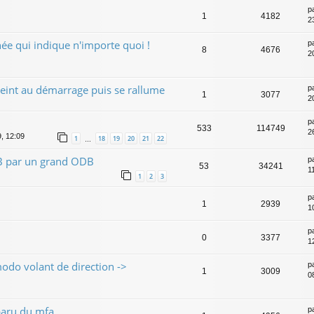
p
1
4182
2
ée qui indique n'importe quoi !
p
8
4676
2
teint au démarrage puis se rallume
p
1
3077
2
p
533
114749
2
9, 12:09
1
18
19
20
21
22
…
B par un grand ODB
p
53
34241
1
1
2
3
p
1
2939
1
p
0
3377
1
do volant de direction ->
p
1
3009
0
paru du mfa
p