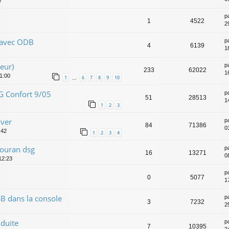
7
p
1
4522
2
 avec ODB
p
4
6139
1
eur)
p
233
62022
1
01:00
1
6
7
8
9
10
…
G Confort 9/05
p
51
28513
1
1
2
3
iver
p
84
71386
03
:42
1
2
3
4
 touran dsg
p
16
13271
0
12:23
p
0
5077
17
SB dans la console
p
3
7232
2
duite
p
7
10395