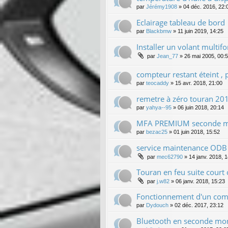
par
Jérémy1908
»
04 déc. 2016, 22:
Eclairage tableau de bord
par
Blackbmw
»
11 juin 2019, 14:25
Installer un volant multi
par
Jean_77
»
26 mai 2005, 00:
compteur restant éteint ,
par
teocaddy
»
15 avr. 2018, 21:00
remetre à zéro touran 20
par
yahya--95
»
06 juin 2018, 20:14
MFA PREMIUM seconde 
par
bezac25
»
01 juin 2018, 15:52
service maintenance ODB
par
mec62790
»
14 janv. 2018, 
Touran en feu suite court c
par
j.w82
»
06 janv. 2018, 15:23
Fonctionnement d'un comp
par
Dydouch
»
02 déc. 2017, 23:12
Bluetooth en seconde mo