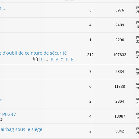
...
p
3
3976
2
?
p
4
2489
1
p
1
2296
23
e d'oubli de ceinture de sécurité
p
212
107633
17
1
5
6
7
8
9
…
p
7
2834
3
p
0
11338
2
hs
p
2
2864
2
t P0237
p
4
13087
1
23
irbag sous le siège
p
2
5842
2