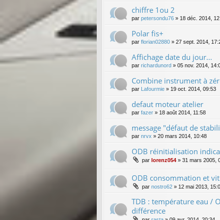
chiffre 1ou 2
par
petersondu76
»
18 déc. 2014, 12
Polar fis+
par
florian02880
»
27 sept. 2014, 17:
Affichage date du jour...
par
richardunord
»
05 nov. 2014, 14:
Combine instrument à zér
par
Lafourmie
»
19 oct. 2014, 09:53
defaut moteur atelier
par
fazer
»
18 août 2014, 11:58
message "défaut de stabili
par
nrvx
»
20 mars 2014, 10:48
ODB réinitialisation indica
par
lorenz054
»
31 mars 2005, 
ODB consommation et vit
par
nostro62
»
12 mai 2013, 15:
TDB : température eau / O
différence
par
rasta
»
09 avr. 2014, 20:34