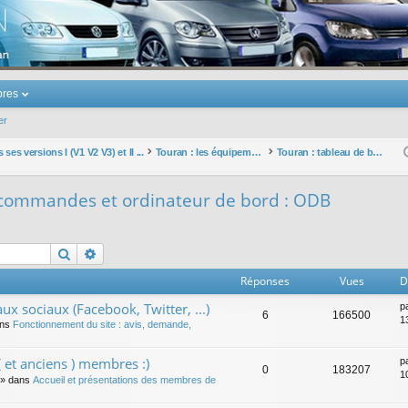
u Volkswagen Touran
res
er
ses versions I (V1 V2 V3) et II ...
Touran : les équipements électriques et électroniques
Touran : tableau de bord, commandes et ordinateur de bord : ODB
 commandes et ordinateur de bord : ODB
Rechercher
Recherche avancée
Réponses
Vues
D
ux sociaux (Facebook, Twitter, ...)
p
6
166500
1
ans
Fonctionnement du site : avis, demande,
 et anciens ) membres :)
p
0
183207
1
» dans
Accueil et présentations des membres de