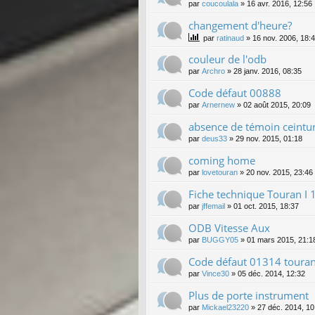
par
coucoulala
»
16 avr. 2016, 12:56
changement d'heure?
par
ratinaud
»
16 nov. 2006, 18:
couleur de l'odb
par
Archro
»
28 janv. 2016, 08:35
Code défaut 00888
par
Arnernew
»
02 août 2015, 20:09
absence de témoin ceintu
par
deus33
»
29 nov. 2015, 01:18
coming home
par
lovetouran
»
20 nov. 2015, 23:46
Fiche technique Touran I 
par
jffemail
»
01 oct. 2015, 18:37
ODB Vitesse Aux
par
BUGGY05
»
01 mars 2015, 21:1
Code défaut 01314 toura
par
Vince30
»
05 déc. 2014, 12:32
Plus de porte instrument
par
Mickael23220
»
27 déc. 2014, 10