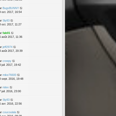
ar
BugsBUNNY
9 oct. 2017, 16:54
ar
Sly83
8 oct. 2017, 11:27
ar
fab01
6 août 2017, 11:36
ar
jeff2974
4 août 2017, 20:39
ar
creepy
 juil. 2017, 19:42
ar
mike76600
8 sept. 2016, 19:48
ar
ridex
 juil. 2016, 23:00
ar
Sly83
5 avr. 2016, 22:56
ar
coucoulala