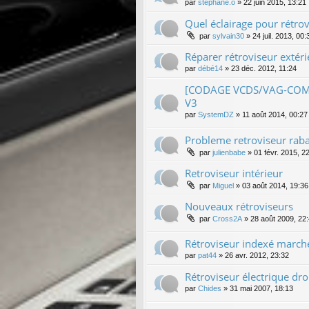
par
stephane.o
»
22 juin 2015, 13:21
Quel éclairage pour rétrov
par
sylvain30
»
24 juil. 2013, 00:
Réparer rétroviseur extér
par
débé14
»
23 déc. 2012, 11:24
[CODAGE VCDS/VAG-COM] C
V3
par
SystemDZ
»
11 août 2014, 00:27
Probleme retroviseur raba
par
julienbabe
»
01 févr. 2015, 2
Retroviseur intérieur
par
Miguel
»
03 août 2014, 19:36
Nouveaux rétroviseurs
par
Cross2A
»
28 août 2009, 22
Rétroviseur indexé marche
par
pat44
»
26 avr. 2012, 23:32
Rétroviseur électrique dro
par
Chides
»
31 mai 2007, 18:13