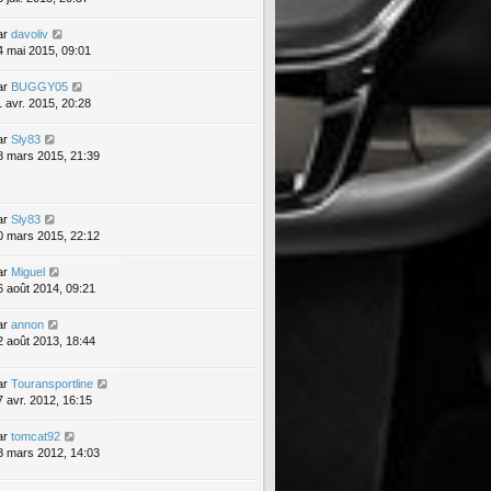
ar
davoliv
4 mai 2015, 09:01
ar
BUGGY05
1 avr. 2015, 20:28
ar
Sly83
8 mars 2015, 21:39
ar
Sly83
0 mars 2015, 22:12
ar
Miguel
6 août 2014, 09:21
ar
annon
2 août 2013, 18:44
ar
Touransportline
7 avr. 2012, 16:15
ar
tomcat92
8 mars 2012, 14:03