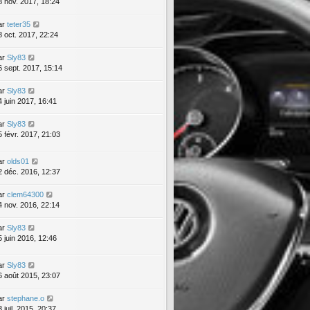
8 nov. 2017, 18:24
ar
teter35
8 oct. 2017, 22:24
ar
Sly83
6 sept. 2017, 15:14
ar
Sly83
4 juin 2017, 16:41
ar
Sly83
5 févr. 2017, 21:03
ar
olds01
2 déc. 2016, 12:37
ar
clem64300
4 nov. 2016, 22:14
ar
Sly83
5 juin 2016, 12:46
ar
Sly83
6 août 2015, 23:07
ar
stephane.o
 juil. 2015, 20:37