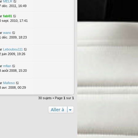
ar
MELR
7 déc. 2011, 16:49
ar
fab01
0 sept. 2010, 17:41
ar
wano
1 déc. 2009, 18:23
ar
Leboubou111
2 juin 2009, 19:26
ar
mflan
3 août 2008, 15:20
ar
Mafioso
3 avr. 2008, 00:29
30 sujets • Page
1
sur
1
Aller à