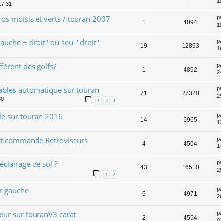
1
17:31
tros moisis et verts / touran 2007
p
1
4094
1
auche + droit" ou seul "droit"
p
19
12893
1
férent des golfs?
p
1
4892
2
tables automatique sur touran
p
71
27320
2
30
1
2
3
le sur touran 2016
p
14
6965
1
t commande Rétroviseurs
p
4
4504
1
clairage de sol ?
p
43
16510
2
1
2
r gauche
p
5
4971
2
eur sur touranV3 carat
p
2
4554
03