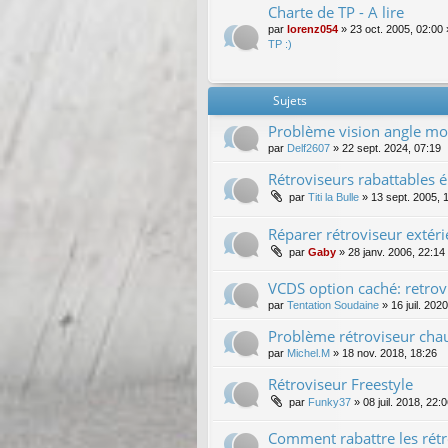
Charte de TP - A lire
par
lorenz054
»
23 oct. 2005, 02:00
TP :)
Sujets
Problème vision angle mor
par
Delf2607
»
22 sept. 2024, 07:19
Rétroviseurs rabattables é
par
Titi la Bulle
»
13 sept. 2005, 
Réparer rétroviseur extéri
par
Gaby
»
28 janv. 2006, 22:14
VCDS option caché: retro
par
Tentation Soudaine
»
16 juil. 202
Problème rétroviseur cha
par
Michel.M
»
18 nov. 2018, 18:26
Rétroviseur Freestyle
par
Funky37
»
08 juil. 2018, 22:
Comment rabattre les rétr