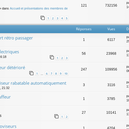
p
121
732156
14
» dans
Accueil et présentations des membres de
1
2
3
4
5
Réponses
Vues
D
t rétro passager
p
1
6117
2
lectriques
p
56
23968
1
16:18
1
2
3
eur détérioré
p
247
109956
0
1
6
7
8
9
10
…
viseur rabatable automatiquement
p
3
3116
17
0, 21:32
uffeur
p
1
3785
1
p
27
10141
1
06
1
2
oviseurs
p
1
4204