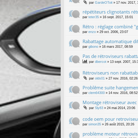
par
GardeOToit
»
17 nov. 2017, 
répétiteurs clignotants ré
par
teter35
»
16 sept. 2017, 15:01
Rétro : réglage combiné "g
par
enzo
»
29 oct. 2006, 23:07
Rabattage automatique dif
par
gibono
»
16 mars 2017, 08:59
Pas de rétroviseurs rabat
par
dbercot
»
13 sept. 2007, 15:
Rétroviseurs non rabattab
par
olds01
»
27 nov. 2016, 02:26
Problême suite hangemen
par
clem64300
»
14 nov. 2016, 08:52
Montage rétroviseur avec é
par
Sly83
»
24 mai 2014, 23:06
code oem pour retroviseu
par
simon35
»
26 août 2015, 20:26
problème moteur rétrovis