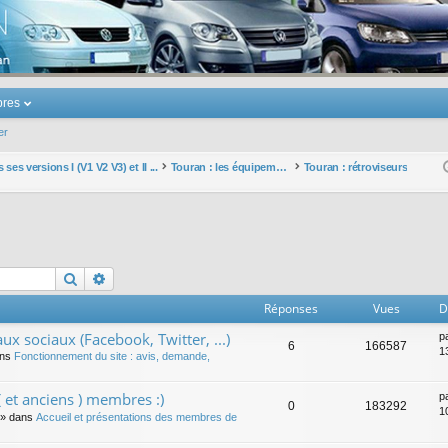
u Volkswagen Touran
res
er
ses versions I (V1 V2 V3) et II ...
Touran : les équipements électriques et électroniques
Touran : rétroviseurs
Rechercher
Recherche avancée
Réponses
Vues
D
ux sociaux (Facebook, Twitter, ...)
p
6
166587
1
ans
Fonctionnement du site : avis, demande,
 et anciens ) membres :)
p
0
183292
1
» dans
Accueil et présentations des membres de