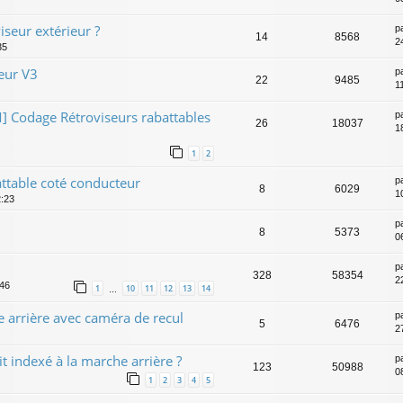
iseur extérieur ?
p
14
8568
2
35
ieur V3
p
22
9485
1
odage Rétroviseurs rabattables
p
26
18037
1
1
2
ttable coté conducteur
p
8
6029
1
2:23
p
8
5373
0
p
328
58354
2
:46
1
10
11
12
13
14
…
 arrière avec caméra de recul
p
5
6476
2
it indexé à la marche arrière ?
p
123
50988
0
1
2
3
4
5