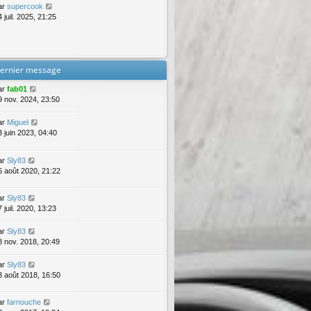
ar
supercook
 juil. 2025, 21:25
ernier message
ar
fab01
9 nov. 2024, 23:50
ar
Miguel
3 juin 2023, 04:40
ar
Sly83
6 août 2020, 21:22
ar
Sly83
 juil. 2020, 13:23
ar
Sly83
8 nov. 2018, 20:49
ar
Sly83
3 août 2018, 16:50
ar
farnouche