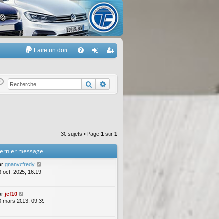
Faire un don
A
FA
on
’e
Q
ne
nr
Rechercher
Recherche avancée
xi
eg
on
ist
re
30 sujets • Page
1
sur
1
r
ernier message
ar
gnanvofredy
3 oct. 2025, 16:19
ar
jef10
0 mars 2013, 09:39