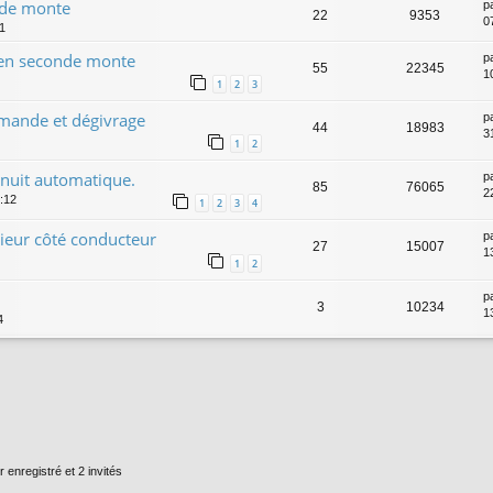
nde monte
p
22
9353
0
31
o en seconde monte
p
55
22345
1
1
2
3
mmande et dégivrage
p
44
18983
3
1
2
/nuit automatique.
p
85
76065
2
0:12
1
2
3
4
ieur côté conducteur
p
27
15007
1
1
2
p
3
10234
1
4
r enregistré et 2 invités