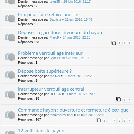
Dernier message par
teter35
«
26 juin 2016, 21:17
Réponses :
2
Prix pour faire refaire une clé
Dernier message par
Baptiste
«
21 juin 2016, 15:45
Réponses :
9
Déposer la garniture intérieure du hayon
Dernier message par
MarcP
«
24 mai 2016, 22:13
Réponses :
58
1
2
3
Problème verrouillage intérieur
Dernier message par
Sly83
«
30 avr. 2016, 21:33
Réponses :
1
Dépose boite supérieure ?
Dernier message par
Mc Rai
«
21 mars 2016, 22:25
Réponses :
5
Interrupteur verrouillage central
Dernier message par
DEUCK
«
01 mars 2016, 01:09
Réponses :
28
1
2
Commande hayon : ouverture et fermeture électrique
Dernier message par
tchavdarov nael
«
18 févr. 2016, 22:10
Réponses :
167
1
4
5
6
7
…
12 volts dans le hayon