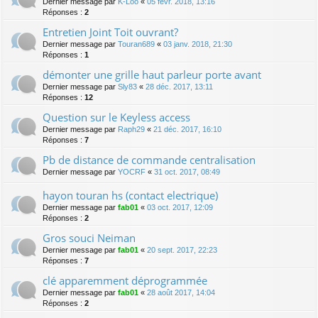
Dernier message par
K-Loo
«
05 févr. 2018, 13:16
Réponses :
2
Entretien Joint Toit ouvrant?
Dernier message par
Touran689
«
03 janv. 2018, 21:30
Réponses :
1
démonter une grille haut parleur porte avant
Dernier message par
Sly83
«
28 déc. 2017, 13:11
Réponses :
12
Question sur le Keyless access
Dernier message par
Raph29
«
21 déc. 2017, 16:10
Réponses :
7
Pb de distance de commande centralisation
Dernier message par
YOCRF
«
31 oct. 2017, 08:49
hayon touran hs (contact electrique)
Dernier message par
fab01
«
03 oct. 2017, 12:09
Réponses :
2
Gros souci Neiman
Dernier message par
fab01
«
20 sept. 2017, 22:23
Réponses :
7
clé apparemment déprogrammée
Dernier message par
fab01
«
28 août 2017, 14:04
Réponses :
2