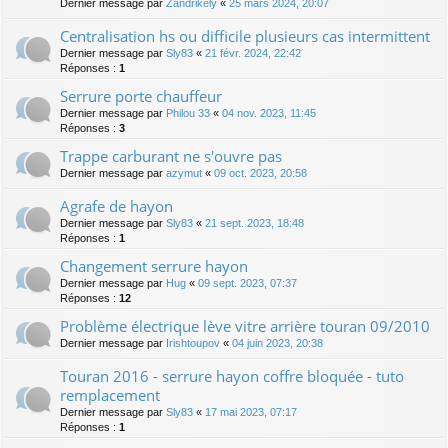
Dernier message par
Zandrikely
«
25 mars 2024, 20:07
Centralisation hs ou difficile plusieurs cas intermittent
Dernier message par
Sly83
«
21 févr. 2024, 22:42
Réponses :
1
Serrure porte chauffeur
Dernier message par
Philou 33
«
04 nov. 2023, 11:45
Réponses :
3
Trappe carburant ne s'ouvre pas
Dernier message par
azymut
«
09 oct. 2023, 20:58
Agrafe de hayon
Dernier message par
Sly83
«
21 sept. 2023, 18:48
Réponses :
1
Changement serrure hayon
Dernier message par
Hug
«
09 sept. 2023, 07:37
Réponses :
12
Problème électrique lève vitre arrière touran 09/2010
Dernier message par
Irishtoupov
«
04 juin 2023, 20:38
Touran 2016 - serrure hayon coffre bloquée - tuto
remplacement
Dernier message par
Sly83
«
17 mai 2023, 07:17
Réponses :
1