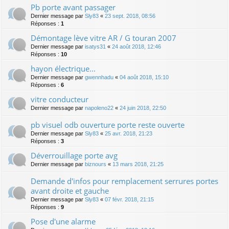
Pb porte avant passager
Dernier message par
Sly83
«
23 sept. 2018, 08:56
Réponses :
1
Démontage lève vitre AR / G touran 2007
Dernier message par
isatys31
«
24 août 2018, 12:46
Réponses :
10
hayon électrique...
Dernier message par
gwennhadu
«
04 août 2018, 15:10
Réponses :
6
vitre conducteur
Dernier message par
napoleno22
«
24 juin 2018, 22:50
pb visuel odb ouverture porte reste ouverte
Dernier message par
Sly83
«
25 avr. 2018, 21:23
Réponses :
3
Déverrouillage porte avg
Dernier message par
biznours
«
13 mars 2018, 21:25
Demande d'infos pour remplacement serrures portes
avant droite et gauche
Dernier message par
Sly83
«
07 févr. 2018, 21:15
Réponses :
9
Pose d'une alarme