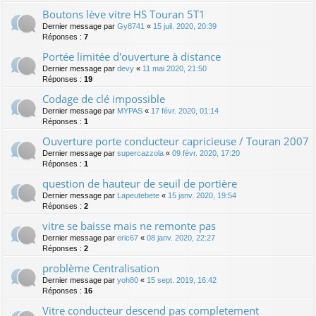
Boutons lève vitre HS Touran 5T1
Dernier message par
Gy8741
«
15 juil. 2020, 20:39
Réponses :
7
Portée limitée d'ouverture à distance
Dernier message par
devy
«
11 mai 2020, 21:50
Réponses :
19
Codage de clé impossible
Dernier message par
MYPAS
«
17 févr. 2020, 01:14
Réponses :
1
Ouverture porte conducteur capricieuse / Touran 2007
Dernier message par
supercazzola
«
09 févr. 2020, 17:20
Réponses :
1
question de hauteur de seuil de portière
Dernier message par
Lapeutebete
«
15 janv. 2020, 19:54
Réponses :
2
vitre se baisse mais ne remonte pas
Dernier message par
eric67
«
08 janv. 2020, 22:27
Réponses :
2
problème Centralisation
Dernier message par
yoh80
«
15 sept. 2019, 16:42
Réponses :
16
Vitre conducteur descend pas completement