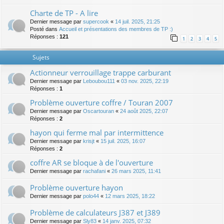
Charte de TP - A lire
Dernier message par
supercook
«
14 juil. 2025, 21:25
Posté dans
Accueil et présentations des membres de TP :)
Réponses :
121
1
2
3
4
5
Sujets
Actionneur verrouillage trappe carburant
Dernier message par
Leboubou111
«
03 nov. 2025, 22:19
Réponses :
1
Problème ouverture coffre / Touran 2007
Dernier message par
Oscartouran
«
24 août 2025, 22:07
Réponses :
2
hayon qui ferme mal par intermittence
Dernier message par
krisjt
«
15 juil. 2025, 16:07
Réponses :
2
coffre AR se bloque à de l'ouverture
Dernier message par
rachafani
«
26 mars 2025, 11:41
Problème ouverture hayon
Dernier message par
polo44
«
12 mars 2025, 18:22
Problème de calculateurs J387 et J389
Dernier message par
Sly83
«
14 janv. 2025, 07:32