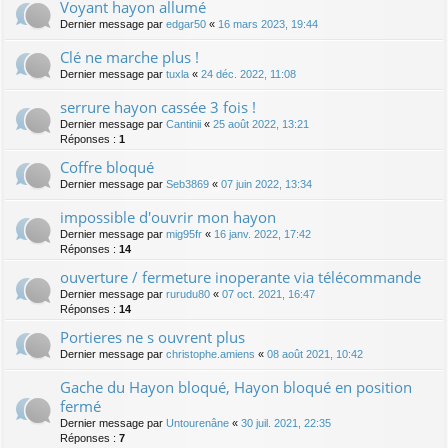
Voyant hayon allumé
Dernier message par
edgar50
«
16 mars 2023, 19:44
Clé ne marche plus !
Dernier message par
tuxla
«
24 déc. 2022, 11:08
serrure hayon cassée 3 fois !
Dernier message par
Cantinii
«
25 août 2022, 13:21
Réponses :
1
Coffre bloqué
Dernier message par
Seb3869
«
07 juin 2022, 13:34
impossible d'ouvrir mon hayon
Dernier message par
mig95fr
«
16 janv. 2022, 17:42
Réponses :
14
ouverture / fermeture inoperante via télécommande
Dernier message par
rurudu80
«
07 oct. 2021, 16:47
Réponses :
14
Portieres ne s ouvrent plus
Dernier message par
christophe.amiens
«
08 août 2021, 10:42
Gache du Hayon bloqué, Hayon bloqué en position
fermé
Dernier message par
Untourenâne
«
30 juil. 2021, 22:35
Réponses :
7