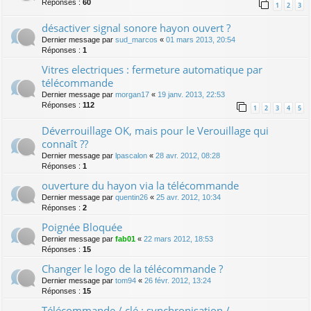
Réponses :
60
1
2
3
désactiver signal sonore hayon ouvert ?
Dernier message par
sud_marcos
«
01 mars 2013, 20:54
Réponses :
1
Vitres electriques : fermeture automatique par
télécommande
Dernier message par
morgan17
«
19 janv. 2013, 22:53
Réponses :
112
1
2
3
4
5
Déverrouillage OK, mais pour le Verouillage qui
connaît ??
Dernier message par
lpascalon
«
28 avr. 2012, 08:28
Réponses :
1
ouverture du hayon via la télécommande
Dernier message par
quentin26
«
25 avr. 2012, 10:34
Réponses :
2
Poignée Bloquée
Dernier message par
fab01
«
22 mars 2012, 18:53
Réponses :
15
Changer le logo de la télécommande ?
Dernier message par
tom94
«
26 févr. 2012, 13:24
Réponses :
15
Télécommande / clé : synchronisation /