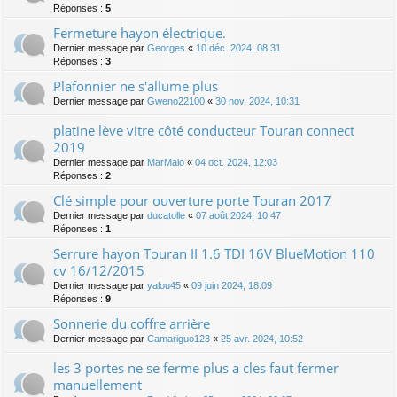
Réponses :
5
Fermeture hayon électrique.
Dernier message par
Georges
«
10 déc. 2024, 08:31
Réponses :
3
Plafonnier ne s'allume plus
Dernier message par
Gweno22100
«
30 nov. 2024, 10:31
platine lève vitre côté conducteur Touran connect
2019
Dernier message par
MarMalo
«
04 oct. 2024, 12:03
Réponses :
2
Clé simple pour ouverture porte Touran 2017
Dernier message par
ducatolle
«
07 août 2024, 10:47
Réponses :
1
Serrure hayon Touran II 1.6 TDI 16V BlueMotion 110
cv 16/12/2015
Dernier message par
yalou45
«
09 juin 2024, 18:09
Réponses :
9
Sonnerie du coffre arrière
Dernier message par
Camariguo123
«
25 avr. 2024, 10:52
les 3 portes ne se ferme plus a cles faut fermer
manuellement