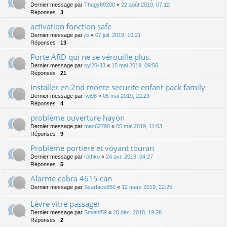
Dernier message par
Thugy89200
«
22 août 2019, 07:12
Réponses :
3
activation fonction safe
Dernier message par
jis
«
07 juil. 2019, 10:21
Réponses :
13
Porte ARD qui ne se vérouille plus.
Dernier message par
syl20-33
«
15 mai 2019, 09:56
Réponses :
21
Installer en 2nd monte securite enfant pack family
Dernier message par
fwi98
«
05 mai 2019, 22:23
Réponses :
4
problème ouverture hayon
Dernier message par
mec62790
«
05 mai 2019, 11:03
Réponses :
9
Problème portiere et voyant touran
Dernier message par
rothko
«
24 avr. 2019, 04:27
Réponses :
5
Alarme cobra 4615 can
Dernier message par
Scarface950
«
12 mars 2019, 22:25
Lèvre vitre passager
Dernier message par
Smient59
«
20 déc. 2018, 19:28
Réponses :
2