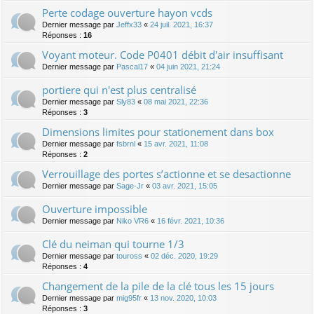
Perte codage ouverture hayon vcds
Dernier message par
Jeffx33
«
24 juil. 2021, 16:37
Réponses :
16
Voyant moteur. Code P0401 débit d'air insuffisant
Dernier message par
Pascal17
«
04 juin 2021, 21:24
portiere qui n'est plus centralisé
Dernier message par
Sly83
«
08 mai 2021, 22:36
Réponses :
3
Dimensions limites pour stationement dans box
Dernier message par
fsbrnl
«
15 avr. 2021, 11:08
Réponses :
2
Verrouillage des portes s’actionne et se desactionne
Dernier message par
Sage-Jr
«
03 avr. 2021, 15:05
Ouverture impossible
Dernier message par
Niko VR6
«
16 févr. 2021, 10:36
Clé du neiman qui tourne 1/3
Dernier message par
touross
«
02 déc. 2020, 19:29
Réponses :
4
Changement de la pile de la clé tous les 15 jours
Dernier message par
mig95fr
«
13 nov. 2020, 10:03
Réponses :
3