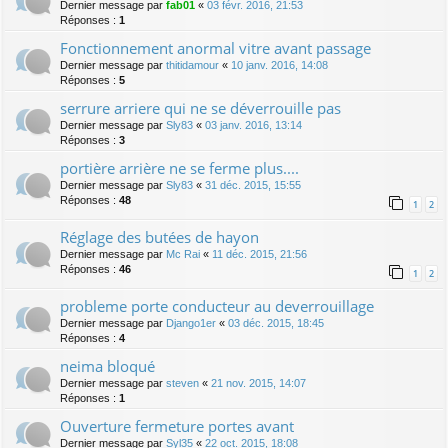
Dernier message par
fab01
«
03 févr. 2016, 21:53
Réponses :
1
Fonctionnement anormal vitre avant passage
Dernier message par
thitidamour
«
10 janv. 2016, 14:08
Réponses :
5
serrure arriere qui ne se déverrouille pas
Dernier message par
Sly83
«
03 janv. 2016, 13:14
Réponses :
3
portière arrière ne se ferme plus....
Dernier message par
Sly83
«
31 déc. 2015, 15:55
Réponses :
48
1
2
Réglage des butées de hayon
Dernier message par
Mc Rai
«
11 déc. 2015, 21:56
Réponses :
46
1
2
probleme porte conducteur au deverrouillage
Dernier message par
Django1er
«
03 déc. 2015, 18:45
Réponses :
4
neima bloqué
Dernier message par
steven
«
21 nov. 2015, 14:07
Réponses :
1
Ouverture fermeture portes avant
Dernier message par
Syl35
«
22 oct. 2015, 18:08