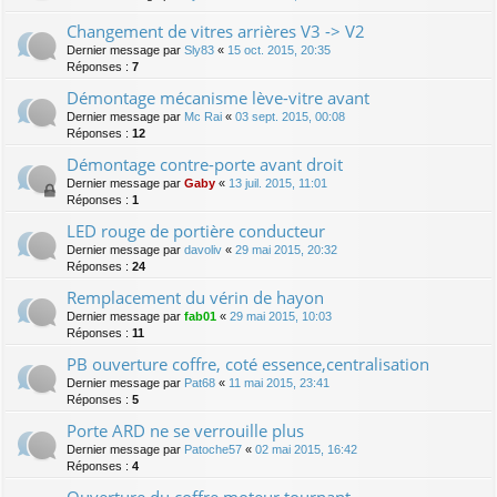
Changement de vitres arrières V3 -> V2
Dernier message par
Sly83
«
15 oct. 2015, 20:35
Réponses :
7
Démontage mécanisme lève-vitre avant
Dernier message par
Mc Rai
«
03 sept. 2015, 00:08
Réponses :
12
Démontage contre-porte avant droit
Dernier message par
Gaby
«
13 juil. 2015, 11:01
Réponses :
1
LED rouge de portière conducteur
Dernier message par
davoliv
«
29 mai 2015, 20:32
Réponses :
24
Remplacement du vérin de hayon
Dernier message par
fab01
«
29 mai 2015, 10:03
Réponses :
11
PB ouverture coffre, coté essence,centralisation
Dernier message par
Pat68
«
11 mai 2015, 23:41
Réponses :
5
Porte ARD ne se verrouille plus
Dernier message par
Patoche57
«
02 mai 2015, 16:42
Réponses :
4
Ouverture du coffre moteur tournant