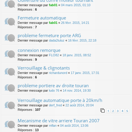
Dernier message par
fab01
«
04 mars 2015, 01:10
Réponses :
6
Fermeture automatique
Dernier message par
fab01
«
26 févr. 2015, 14:21
Réponses :
7
probleme fermeture porte ARG
Dernier message par
dada2tuluz
«
16 févr. 2015, 22:18
connexion remorque
Dernier message par
FLO82
«
18 janv. 2015, 08:52
Réponses :
9
Verrouillage & clignotants
Dernier message par
richardunord
«
17 janv. 2015, 17:31
Réponses :
6
probleme portiere av droite touran
Dernier message par
ludo 76
«
14 nov. 2014, 19:30
Verrouillage automatique porte à 20km/h
Dernier message par
derf_fred
«
22 août 2014, 20:04
Réponses :
107
1
2
3
4
5
Mecanisme de vitre arriere Touran 2007
Dernier message par
mflan
«
04 août 2014, 13:06
Réponses :
13