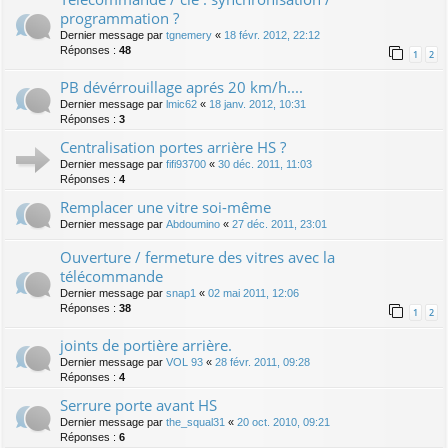
programmation ?
Dernier message par
tgnemery
«
18 févr. 2012, 22:12
Réponses :
48
1
2
PB dévérrouillage aprés 20 km/h....
Dernier message par
lmic62
«
18 janv. 2012, 10:31
Réponses :
3
Centralisation portes arrière HS ?
Dernier message par
fifi93700
«
30 déc. 2011, 11:03
Réponses :
4
Remplacer une vitre soi-même
Dernier message par
Abdoumino
«
27 déc. 2011, 23:01
Ouverture / fermeture des vitres avec la
télécommande
Dernier message par
snap1
«
02 mai 2011, 12:06
Réponses :
38
1
2
joints de portière arrière.
Dernier message par
VOL 93
«
28 févr. 2011, 09:28
Réponses :
4
Serrure porte avant HS
Dernier message par
the_squal31
«
20 oct. 2010, 09:21
Réponses :
6