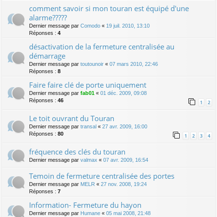
comment savoir si mon touran est équipé d'une
alarme?????
Dernier message par
Comodo
«
19 juil. 2010, 13:10
Réponses :
4
désactivation de la fermeture centralisée au
démarrage
Dernier message par
toutounoir
«
07 mars 2010, 22:46
Réponses :
8
Faire faire clé de porte uniquement
Dernier message par
fab01
«
01 déc. 2009, 09:08
Réponses :
46
1
2
Le toit ouvrant du Touran
Dernier message par
transal
«
27 avr. 2009, 16:00
Réponses :
80
1
2
3
4
fréquence des clés du touran
Dernier message par
valmax
«
07 avr. 2009, 16:54
Temoin de fermeture centralisée des portes
Dernier message par
MELR
«
27 nov. 2008, 19:24
Réponses :
7
Information- Fermeture du hayon
Dernier message par
Humane
«
05 mai 2008, 21:48