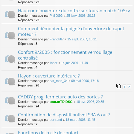
Réponses :
23
Hauteur d'ouverture du coffre sur touran match 105cv
Dernier message par
Phil DSG
«
25 janv. 2008, 20:13
Réponses :
23
Comment démonter la poigné d'ouverture du capot
moteur ?
Dernier message par
Franck67
«
15 sept. 2007, 16:21
Réponses :
3
Confort 9/2005 : fonctionnement verrouillage
centralisé
Dernier message par
liosor
«
14 juin 2007, 11:49
Réponses :
4
Hayon : ouverture intérieure ?
Dernier message par
pat_man_34
«
09 mai 2006, 17:18
Réponses :
26
1
2
CADDY prog. fermeture auto des portes ?
Dernier message par
touranTDIDSG
«
18 avr. 2006, 20:35
Réponses :
24
Confirmation de dispositif antivol SRA 6 ou 7
Dernier message par
bertrand
«
18 mars 2006, 11:45
Réponses :
2
Fonctions de la clé de contact