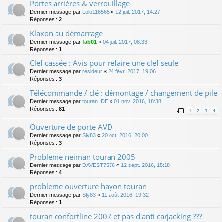
Portes arrières & verrouillage
Dernier message par
Lolo116565
«
12 juil. 2017, 14:27
Réponses :
2
Klaxon au démarrage
Dernier message par
fab01
«
04 juil. 2017, 08:33
Réponses :
1
Clef cassée : Avis pour refaire une clef seule
Dernier message par
resideur
«
24 févr. 2017, 19:06
Réponses :
3
Télécommande / clé : démontage / changement de pile
Dernier message par
touran_DE
«
01 nov. 2016, 18:38
Réponses :
81
1
2
3
4
Ouverture de porte AVD
Dernier message par
Sly83
«
20 oct. 2016, 20:00
Réponses :
3
Probleme neiman touran 2005
Dernier message par
DAVEST7576
«
12 sept. 2016, 15:18
Réponses :
4
probleme ouverture hayon touran
Dernier message par
Sly83
«
11 août 2016, 19:32
Réponses :
1
touran confortline 2007 et pas d'anti carjacking ???