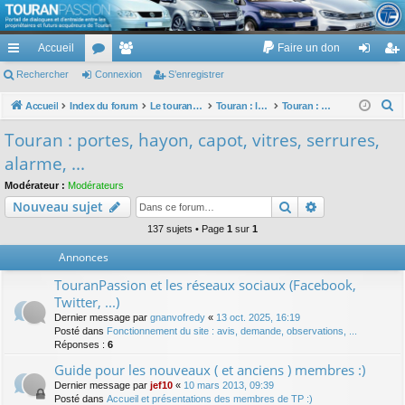
TouranPassion
Accueil
Faire un don
Le forum des propriétaires ou futurs acquéreurs du Volkswagen Touran
cc
Rechercher
or
Connexion
e
S’enregistrer
on
’e
ès
u
m
ne
nr
R
Accueil
Index du forum
Le touran dans ses versions I (V1 V2 V3) et II ...
Touran : les équipements électriques et électroniques
Touran : portes, hayon, capot, vitres, serrures, alarme, ...
e
ra
m
br
xi
eg
Touran : portes, hayon, capot, vitres, serrures,
c
pi
s
es
on
ist
alarme, ...
h
de
re
e
Modérateur :
Modérateurs
Rechercher
Recherche av
Nouveau sujet
r
r
c
137 sujets • Page
1
sur
1
h
Annonces
e
TouranPassion et les réseaux sociaux (Facebook,
r
Twitter, ...)
Dernier message par
gnanvofredy
«
13 oct. 2025, 16:19
Posté dans
Fonctionnement du site : avis, demande, observations, ...
Réponses :
6
Guide pour les nouveaux ( et anciens ) membres :)
Dernier message par
jef10
«
10 mars 2013, 09:39
Posté dans
Accueil et présentations des membres de TP :)