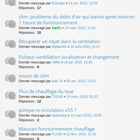
Dernier message par
EDesign
«
14 oct. 2015, 13:22
Réponses :
17
clim: probleme du debit d'air qui baisse après environ
1 heure de fonctionnement
Dernier message par
fab01
«
20 sept. 2015, 11:25
Réponses :
10
Récupérer un objet dans la ventilation
Dernier message par
Matlam62
«
16 août 2015, 11:47
Pulseur ventillation localisation et changement
Dernier message par
JM62
«
26 juil. 2015, 15:06
Réponses :
6
soucis de clim
Dernier message par
ludo 76
«
05 avr. 2015, 13:52
Plus de chauffage du tout
Dernier message par
TSI140
«
24 mars 2015, 01:23
Réponses :
12
pompe re-circulation v55 ?
Dernier message par
dadouting
«
12 mars 2015, 19:30
Réponses :
2
Mauvais fonctionnement chauffage
Dernier message par
FLO82
«
22 févr. 2015, 11:42
Réponses :
5