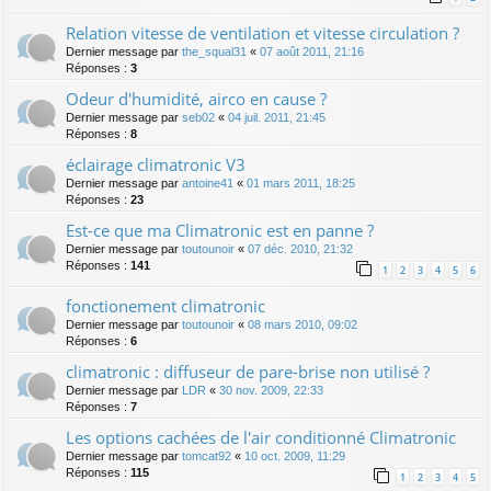
Relation vitesse de ventilation et vitesse circulation ?
Dernier message par
the_squal31
«
07 août 2011, 21:16
Réponses :
3
Odeur d'humidité, airco en cause ?
Dernier message par
seb02
«
04 juil. 2011, 21:45
Réponses :
8
éclairage climatronic V3
Dernier message par
antoine41
«
01 mars 2011, 18:25
Réponses :
23
Est-ce que ma Climatronic est en panne ?
Dernier message par
toutounoir
«
07 déc. 2010, 21:32
Réponses :
141
1
2
3
4
5
6
fonctionement climatronic
Dernier message par
toutounoir
«
08 mars 2010, 09:02
Réponses :
6
climatronic : diffuseur de pare-brise non utilisé ?
Dernier message par
LDR
«
30 nov. 2009, 22:33
Réponses :
7
Les options cachées de l'air conditionné Climatronic
Dernier message par
tomcat92
«
10 oct. 2009, 11:29
Réponses :
115
1
2
3
4
5