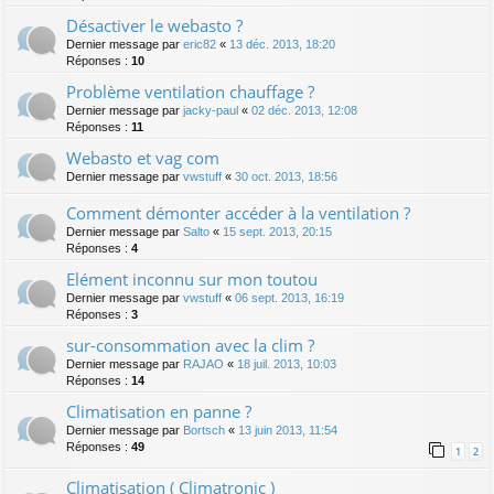
Désactiver le webasto ?
Dernier message par
eric82
«
13 déc. 2013, 18:20
Réponses :
10
Problème ventilation chauffage ?
Dernier message par
jacky-paul
«
02 déc. 2013, 12:08
Réponses :
11
Webasto et vag com
Dernier message par
vwstuff
«
30 oct. 2013, 18:56
Comment démonter accéder à la ventilation ?
Dernier message par
Salto
«
15 sept. 2013, 20:15
Réponses :
4
Elément inconnu sur mon toutou
Dernier message par
vwstuff
«
06 sept. 2013, 16:19
Réponses :
3
sur-consommation avec la clim ?
Dernier message par
RAJAO
«
18 juil. 2013, 10:03
Réponses :
14
Climatisation en panne ?
Dernier message par
Bortsch
«
13 juin 2013, 11:54
Réponses :
49
1
2
Climatisation ( Climatronic )