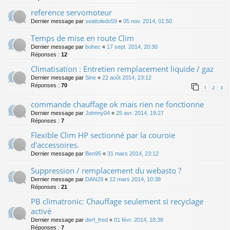
reference servomoteur
Dernier message par
seattoledo59
«
05 nov. 2014, 01:50
Temps de mise en route Clim
Dernier message par
bohec
«
17 sept. 2014, 20:30
Réponses :
12
Climatisation : Entretien remplacement liquide / gaz
Dernier message par
Sine
«
22 août 2014, 23:12
Réponses :
70
1
2
3
commande chauffage ok mais rien ne fonctionne
Dernier message par
Johnny04
«
25 avr. 2014, 19:27
Réponses :
7
Flexible Clim HP sectionné par la couroie
d'accessoires.
Dernier message par
Ben95
«
31 mars 2014, 23:12
Suppression / remplacement du webasto ?
Dernier message par
DAN29
«
12 mars 2014, 10:38
Réponses :
21
PB climatronic: Chauffage seulement si recyclage
activé
Dernier message par
derf_fred
«
01 févr. 2014, 18:38
Réponses :
7