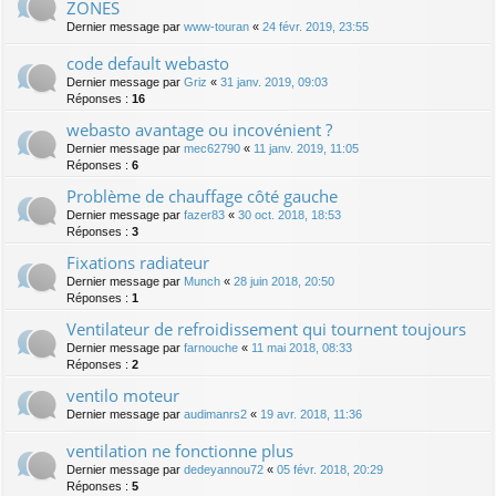
ZONES
Dernier message par
www-touran
«
24 févr. 2019, 23:55
code default webasto
Dernier message par
Griz
«
31 janv. 2019, 09:03
Réponses :
16
webasto avantage ou incovénient ?
Dernier message par
mec62790
«
11 janv. 2019, 11:05
Réponses :
6
Problème de chauffage côté gauche
Dernier message par
fazer83
«
30 oct. 2018, 18:53
Réponses :
3
Fixations radiateur
Dernier message par
Munch
«
28 juin 2018, 20:50
Réponses :
1
Ventilateur de refroidissement qui tournent toujours
Dernier message par
farnouche
«
11 mai 2018, 08:33
Réponses :
2
ventilo moteur
Dernier message par
audimanrs2
«
19 avr. 2018, 11:36
ventilation ne fonctionne plus
Dernier message par
dedeyannou72
«
05 févr. 2018, 20:29
Réponses :
5