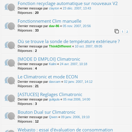
Fonction recyclage automatique sur nouveaux V2
Dernier message par
clayton
«
23 déc. 2007, 13:43
Réponses :
20
Fonctionnement Clim manuelle
Dernier message par
dav-86
«
05 nov. 2007, 20:56
Réponses :
33
1
2
Où se trouve la sonde de température extérieure ?
Dernier message par
ThinkDifferent
«
10 oct. 2007, 09:05
Réponses :
2
[MODE D EMPLOI] Climatronic
Dernier message par
Kalini
«
24 avr. 2007, 10:18
Réponses :
4
Le Climatronic et mode ECON
Dernier message par
davcam
«
02 janv. 2007, 14:12
Réponses :
21
[ASTUCES] Reglages Climatronic
Dernier message par
guligula
«
05 mai 2006, 14:00
Réponses :
3
Bouton Dual sur Climatronic
Dernier message par
Qwen
«
09 janv. 2006, 19:10
Réponses :
12
Webasto : essai d'évaluation de consommation