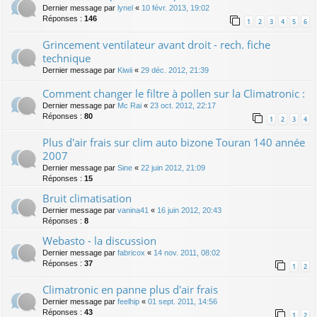
Dernier message par
lynel
«
10 févr. 2013, 19:02
Réponses :
146
1
2
3
4
5
6
Grincement ventilateur avant droit - rech. fiche
technique
Dernier message par
Kiwii
«
29 déc. 2012, 21:39
Comment changer le filtre à pollen sur la Climatronic :
Dernier message par
Mc Rai
«
23 oct. 2012, 22:17
Réponses :
80
1
2
3
4
Plus d'air frais sur clim auto bizone Touran 140 année
2007
Dernier message par
Sine
«
22 juin 2012, 21:09
Réponses :
15
Bruit climatisation
Dernier message par
vanina41
«
16 juin 2012, 20:43
Réponses :
8
Webasto - la discussion
Dernier message par
fabricox
«
14 nov. 2011, 08:02
Réponses :
37
1
2
Climatronic en panne plus d'air frais
Dernier message par
feelhip
«
01 sept. 2011, 14:56
Réponses :
43
1
2