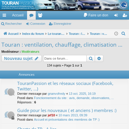
TouranPassion
Accueil
Faire un don
Le forum des propriétaires ou futurs acquéreurs du Volkswagen Touran
cc
Rechercher
or
Connexion
e
S’enregistrer
on
’e
ès
u
m
ne
nr
R
Accueil
Index du forum
Le touran dans ses versions I (V1 V2 V3) et II ...
Touran : les équipements électriques et électroniques
Touran : ventilation, chauffage, climatisation ...
e
ra
m
br
xi
eg
Touran : ventilation, chauffage, climatisation ...
c
pi
s
es
on
ist
Modérateur :
Modérateurs
h
Rechercher
Recherche av
Nouveau sujet
de
re
e
r
134 sujets • Page
1
sur
1
r
c
Annonces
h
TouranPassion et les réseaux sociaux (Facebook,
e
Twitter, ...)
r
Dernier message par
gnanvofredy
«
13 oct. 2025, 16:19
Posté dans
Fonctionnement du site : avis, demande, observations, ...
Réponses :
6
Guide pour les nouveaux ( et anciens ) membres :)
Dernier message par
jef10
«
10 mars 2013, 09:39
Posté dans
Accueil et présentations des membres de TP :)