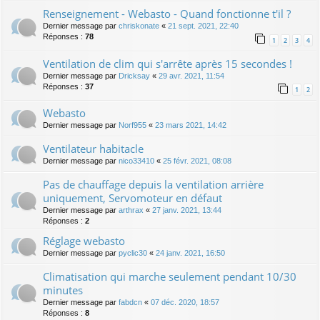
Renseignement - Webasto - Quand fonctionne t'il ?
Dernier message par
chriskonate
«
21 sept. 2021, 22:40
Réponses :
78
1
2
3
4
Ventilation de clim qui s'arrête après 15 secondes !
Dernier message par
Dricksay
«
29 avr. 2021, 11:54
Réponses :
37
1
2
Webasto
Dernier message par
Norf955
«
23 mars 2021, 14:42
Ventilateur habitacle
Dernier message par
nico33410
«
25 févr. 2021, 08:08
Pas de chauffage depuis la ventilation arrière
uniquement, Servomoteur en défaut
Dernier message par
arthrax
«
27 janv. 2021, 13:44
Réponses :
2
Réglage webasto
Dernier message par
pyclic30
«
24 janv. 2021, 16:50
Climatisation qui marche seulement pendant 10/30
minutes
Dernier message par
fabdcn
«
07 déc. 2020, 18:57
Réponses :
8