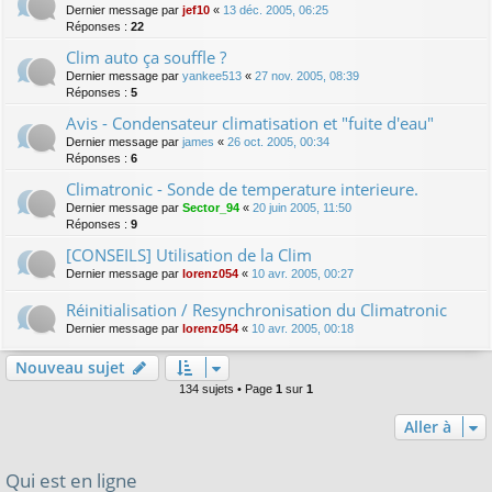
Dernier message par
jef10
«
13 déc. 2005, 06:25
Réponses :
22
Clim auto ça souffle ?
Dernier message par
yankee513
«
27 nov. 2005, 08:39
Réponses :
5
Avis - Condensateur climatisation et "fuite d'eau"
Dernier message par
james
«
26 oct. 2005, 00:34
Réponses :
6
Climatronic - Sonde de temperature interieure.
Dernier message par
Sector_94
«
20 juin 2005, 11:50
Réponses :
9
[CONSEILS] Utilisation de la Clim
Dernier message par
lorenz054
«
10 avr. 2005, 00:27
Réinitialisation / Resynchronisation du Climatronic
Dernier message par
lorenz054
«
10 avr. 2005, 00:18
Nouveau sujet
134 sujets • Page
1
sur
1
Aller à
Qui est en ligne