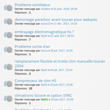
Probleme ventilateur
Dernier message par
resideur
«
01 janv. 2018, 09:39
Réponses :
1
demontage parechoc avant touran pour webasto
Dernier message par
oscar23
«
17 déc. 2017, 14:29
embrayage electromagnetique hs ?
Dernier message par
Sly83
«
01 août 2017, 08:53
Réponses :
7
Probleme sortie d'air
Dernier message par
horca
«
28 juil. 2017, 16:55
Réponses :
1
remplacement flexible et tirette clim manuelle touran
2004
Dernier message par
Sly83
«
04 juil. 2017, 23:24
Réponses :
2
Compresseur de clim HS
Dernier message par
Sly83
«
20 juin 2017, 22:05
Réponses :
22
climatronic bizone et option SYNC
Dernier message par
fab01
«
20 juin 2017, 10:58
Réponses :
1
Problème climatisation - vag com