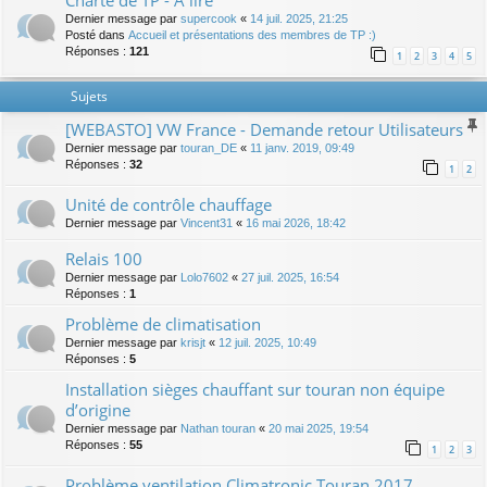
Charte de TP - A lire
Dernier message par
supercook
«
14 juil. 2025, 21:25
Posté dans
Accueil et présentations des membres de TP :)
Réponses :
121
1
2
3
4
5
Sujets
[WEBASTO] VW France - Demande retour Utilisateurs
Dernier message par
touran_DE
«
11 janv. 2019, 09:49
Réponses :
32
1
2
Unité de contrôle chauffage
Dernier message par
Vincent31
«
16 mai 2026, 18:42
Relais 100
Dernier message par
Lolo7602
«
27 juil. 2025, 16:54
Réponses :
1
Problème de climatisation
Dernier message par
krisjt
«
12 juil. 2025, 10:49
Réponses :
5
Installation sièges chauffant sur touran non équipe
d’origine
Dernier message par
Nathan touran
«
20 mai 2025, 19:54
Réponses :
55
1
2
3
Problème ventilation Climatronic Touran 2017