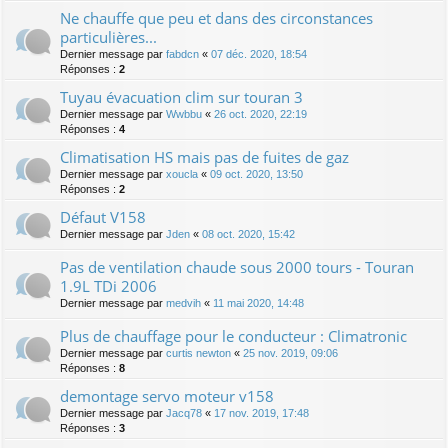
Ne chauffe que peu et dans des circonstances
particulières...
Dernier message par
fabdcn
«
07 déc. 2020, 18:54
Réponses :
2
Tuyau évacuation clim sur touran 3
Dernier message par
Wwbbu
«
26 oct. 2020, 22:19
Réponses :
4
Climatisation HS mais pas de fuites de gaz
Dernier message par
xoucla
«
09 oct. 2020, 13:50
Réponses :
2
Défaut V158
Dernier message par
Jden
«
08 oct. 2020, 15:42
Pas de ventilation chaude sous 2000 tours - Touran
1.9L TDi 2006
Dernier message par
medvih
«
11 mai 2020, 14:48
Plus de chauffage pour le conducteur : Climatronic
Dernier message par
curtis newton
«
25 nov. 2019, 09:06
Réponses :
8
demontage servo moteur v158
Dernier message par
Jacq78
«
17 nov. 2019, 17:48
Réponses :
3