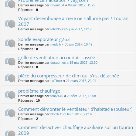
Dernier message par
rayan184
«
09 juin 2017, 11:29
Réponses :
9
Voyant désembuage arrière ne s'allume pas / Touran
2007
Dernier message par
teter35
«
05 juin 2017, 11:17
Sonde évaporateur g263
Dernier message par
medvih
«
03 juin 2017, 10:49
Réponses :
8
grille de ventilation accoudoir cassée
Dernier message par
dpsgomes
«
15 mai 2017, 13:30
Réponses :
8
piéce du compresseur de clim qui s'est détachée
Dernier message par
LeThorr
«
21 mars 2017, 21:04
problème chauffage
Dernier message par
tom2446
«
25 févr. 2017, 13:08
Réponses :
10
Comment démonter le ventilateur d'habitacle (pulseur)
Dernier message par
blotfib
«
23 févr. 2017, 21:16
Réponses :
2
Comment desactiver chauffage auxiliaire sur un touran
2009