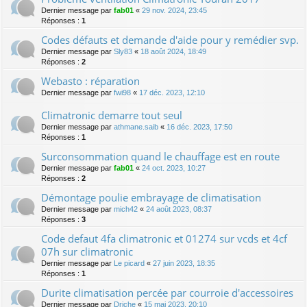
Dernier message par
fab01
«
29 nov. 2024, 23:45
Réponses :
1
Codes défauts et demande d'aide pour y remédier svp.
Dernier message par
Sly83
«
18 août 2024, 18:49
Réponses :
2
Webasto : réparation
Dernier message par
fwi98
«
17 déc. 2023, 12:10
Climatronic demarre tout seul
Dernier message par
athmane.saib
«
16 déc. 2023, 17:50
Réponses :
1
Surconsommation quand le chauffage est en route
Dernier message par
fab01
«
24 oct. 2023, 10:27
Réponses :
2
Démontage poulie embrayage de climatisation
Dernier message par
mich42
«
24 août 2023, 08:37
Réponses :
3
Code defaut 4fa climatronic et 01274 sur vcds et 4cf
07h sur climatronic
Dernier message par
Le picard
«
27 juin 2023, 18:35
Réponses :
1
Durite climatisation percée par courroie d'accessoires
Dernier message par
Driche
«
15 mai 2023, 20:10