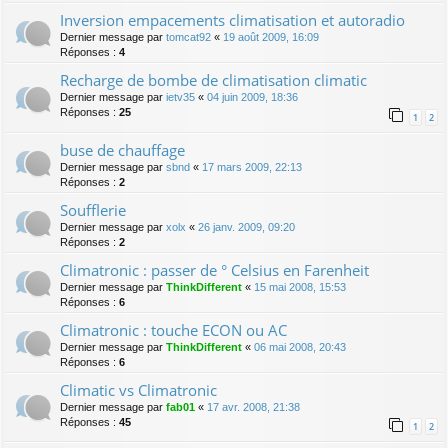
Inversion empacements climatisation et autoradio
Dernier message par
tomcat92
«
19 août 2009, 16:09
Réponses :
4
Recharge de bombe de climatisation climatic
Dernier message par
ietv35
«
04 juin 2009, 18:36
Réponses :
25
1
2
buse de chauffage
Dernier message par
sbnd
«
17 mars 2009, 22:13
Réponses :
2
Soufflerie
Dernier message par
xolx
«
26 janv. 2009, 09:20
Réponses :
2
Climatronic : passer de ° Celsius en Farenheit
Dernier message par
ThinkDifferent
«
15 mai 2008, 15:53
Réponses :
6
Climatronic : touche ECON ou AC
Dernier message par
ThinkDifferent
«
06 mai 2008, 20:43
Réponses :
6
Climatic vs Climatronic
Dernier message par
fab01
«
17 avr. 2008, 21:38
Réponses :
45
1
2