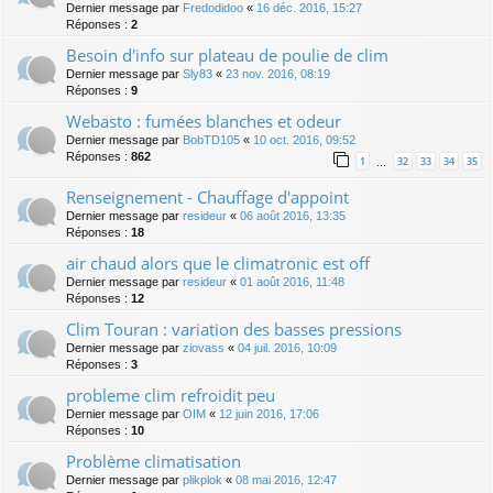
Dernier message par
Fredodidoo
«
16 déc. 2016, 15:27
Réponses :
2
Besoin d'info sur plateau de poulie de clim
Dernier message par
Sly83
«
23 nov. 2016, 08:19
Réponses :
9
Webasto : fumées blanches et odeur
Dernier message par
BobTD105
«
10 oct. 2016, 09:52
Réponses :
862
1
32
33
34
35
…
Renseignement - Chauffage d'appoint
Dernier message par
resideur
«
06 août 2016, 13:35
Réponses :
18
air chaud alors que le climatronic est off
Dernier message par
resideur
«
01 août 2016, 11:48
Réponses :
12
Clim Touran : variation des basses pressions
Dernier message par
ziovass
«
04 juil. 2016, 10:09
Réponses :
3
probleme clim refroidit peu
Dernier message par
OIM
«
12 juin 2016, 17:06
Réponses :
10
Problème climatisation
Dernier message par
plikplok
«
08 mai 2016, 12:47