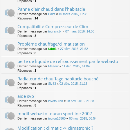
Réponses :
1
Panne d'air chaud dans l'habitacle
Dernier message par
Point
«
10 mars 2016, 11:38
Réponses :
14
Compatibilité Compresseur de Clim
Dernier message par
tourancbr
«
07 mars 2016, 14:56
Réponses :
3
Problème chauffage/climatisation
Dernier message par
fab01
«
27 févr. 2016, 21:52
Réponses :
8
perte de liquide de refroidissement par le webasto
Dernier message par
Mazout
«
11 déc. 2015, 14:04
Réponses :
1
Radiateur de chauffage habitacle bouché
Dernier message par
Sly83
«
02 déc. 2015, 21:13
Réponses :
1
aide svp
Dernier message par
lovetouran
«
28 nov. 2015, 21:38
Réponses :
5
modif webasto touran sportline 2007
Dernier message par
toutou16560
«
03 nov. 2015, 05:54
Modification : climatic -> climatronic ?