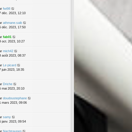
ar
fwi98
7 déc. 2023, 12:10
ar
athmane.saib
6 déc. 2023, 17:50
ar
fab01
4 oct. 2023, 10:27
ar
mich42
4 août 2023, 08:37
ar
Le picard
7 juin 2023, 18:35
ar
Driche
5 mai 2023, 20:10
ar
doudoustephane
1 mars 2023, 09:06
ar
samy
5 janv. 2023, 09:54
ar
Nachtraunen