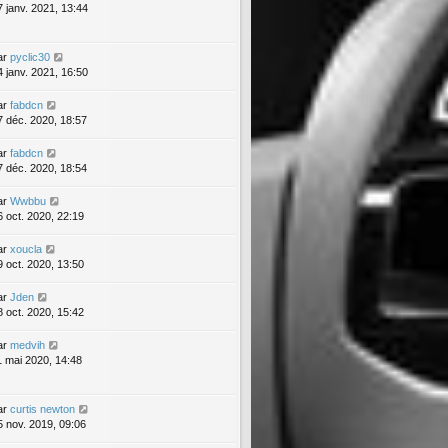
7 janv. 2021, 13:44
ar
pyclic30
4 janv. 2021, 16:50
ar
fabdcn
7 déc. 2020, 18:57
ar
fabdcn
7 déc. 2020, 18:54
ar
Wwbbu
6 oct. 2020, 22:19
ar
xoucla
9 oct. 2020, 13:50
ar
Jden
8 oct. 2020, 15:42
ar
medvih
1 mai 2020, 14:48
ar
curtis newton
5 nov. 2019, 09:06