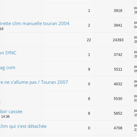
p
1
3918
28
tirette clim manuelle touran 2004
p
2
3941
04
:18
p
22
24393
2
ion SYNC
p
1
3742
2
vag com
p
9
5511
0
e ne s'allume pas / Touran 2007
p
0
4632
0
p
8
5530
0
3
doir cassée
p
8
5852
1
 14:38
lim qui s'est détachée
p
0
4708
2