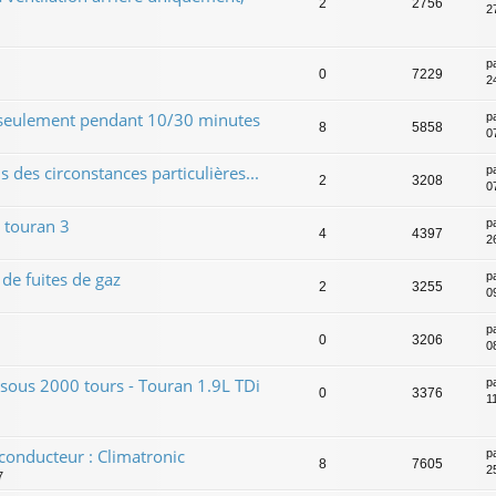
2
2756
2
p
0
7229
2
 seulement pendant 10/30 minutes
p
8
5858
0
 des circonstances particulières...
p
2
3208
0
 touran 3
p
4
4397
2
de fuites de gaz
p
2
3255
0
p
0
3206
0
 sous 2000 tours - Touran 1.9L TDi
p
0
3376
1
 conducteur : Climatronic
p
8
7605
2
7