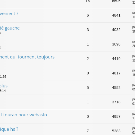
16
6605
3
8
vénient ?
p
6
4841
1
té gauche
p
3
4032
3
9
p
1
3698
2
5
ement qui tournent toujours
p
2
4419
1
p
0
4817
1
11:36
plus
p
5
4552
0
3:14
p
1
3718
0
t touran pour webasto
p
0
4957
1
que hs ?
p
7
5283
0