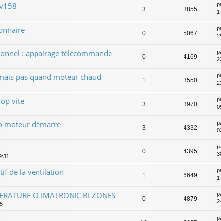
 v158
p
3
3855
1
ionnaire
p
0
5067
2
tionnel : appairage télécommande
p
0
4169
2
 mais pas quand moteur chaud
p
1
3550
2
op vite
p
3
3970
05
ilo moteur démarre
p
3
4332
02
p
0
4395
3
9:31
f de la ventilation
p
1
6649
1
ERATURE CLIMATRONIC BI ZONES
p
0
4879
2
55
p