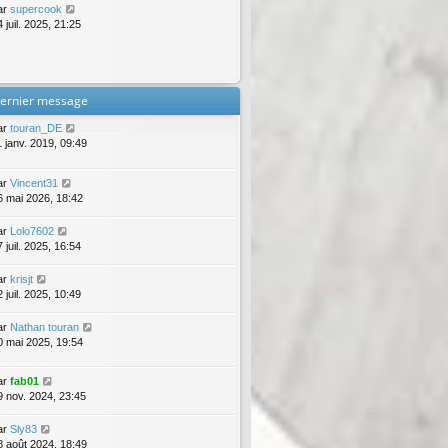
ar
supercook
 juil. 2025, 21:25
ernier message
ar
touran_DE
1 janv. 2019, 09:49
ar
Vincent31
6 mai 2026, 18:42
ar
Lolo7602
 juil. 2025, 16:54
ar
krisjt
 juil. 2025, 10:49
ar
Nathan touran
0 mai 2025, 19:54
ar
fab01
9 nov. 2024, 23:45
ar
Sly83
8 août 2024, 18:49