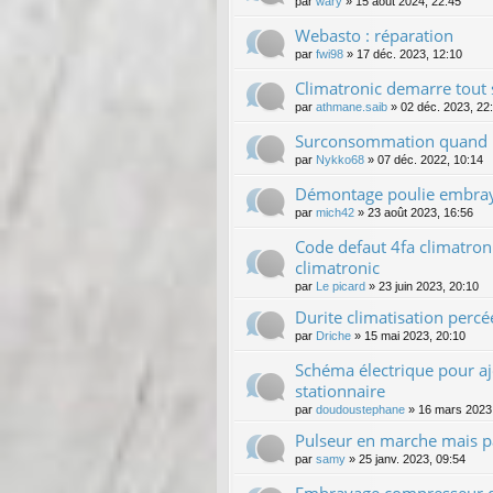
par
wary
»
15 août 2024, 22:45
Webasto : réparation
par
fwi98
»
17 déc. 2023, 12:10
Climatronic demarre tout 
par
athmane.saib
»
02 déc. 2023, 22
Surconsommation quand le
par
Nykko68
»
07 déc. 2022, 10:14
Démontage poulie embraya
par
mich42
»
23 août 2023, 16:56
Code defaut 4fa climatron
climatronic
par
Le picard
»
23 juin 2023, 20:10
Durite climatisation percé
par
Driche
»
15 mai 2023, 20:10
Schéma électrique pour aj
stationnaire
par
doudoustephane
»
16 mars 2023
Pulseur en marche mais pas
par
samy
»
25 janv. 2023, 09:54
Embrayage compresseur de