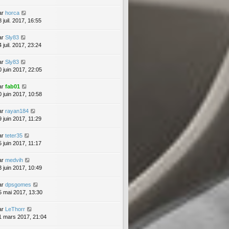
ar
horca
 juil. 2017, 16:55
ar
Sly83
 juil. 2017, 23:24
ar
Sly83
0 juin 2017, 22:05
ar
fab01
0 juin 2017, 10:58
ar
rayan184
9 juin 2017, 11:29
ar
teter35
5 juin 2017, 11:17
ar
medvih
3 juin 2017, 10:49
ar
dpsgomes
5 mai 2017, 13:30
ar
LeThorr
1 mars 2017, 21:04