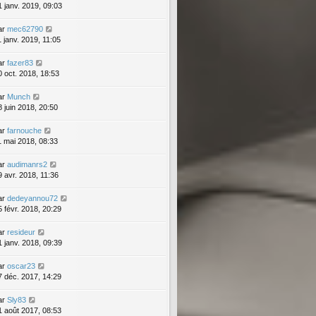
1 janv. 2019, 09:03
ar
mec62790
1 janv. 2019, 11:05
ar
fazer83
0 oct. 2018, 18:53
ar
Munch
8 juin 2018, 20:50
ar
farnouche
1 mai 2018, 08:33
ar
audimanrs2
9 avr. 2018, 11:36
ar
dedeyannou72
5 févr. 2018, 20:29
ar
resideur
1 janv. 2018, 09:39
ar
oscar23
7 déc. 2017, 14:29
ar
Sly83
1 août 2017, 08:53