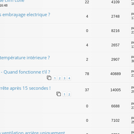
22
4109
1
 16:48
 embrayage electrique ?
p
4
2748
1
p
0
8216
2
p
4
2657
1
 température intérieure ?
p
2
2907
3
 Quand fonctionne t'il ?
p
78
40889
2
1
2
3
4
arrête après 15 secondes !
p
37
14005
2
1
2
p
0
6688
2
p
0
7102
2
 ventilation arrière uniquement,
p