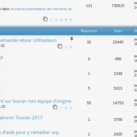
p
121
730515
14
» dans
Accueil et présentations des membres de
1
2
3
4
5
Réponses
Vues
D
mande retour Utilisateurs
p
32
22445
1
:32
1
2
ge
p
0
490
1
p
1
2248
27
p
5
5313
12
1
ant sur touran non équipe d’origine
p
55
14753
2
1:25
1
2
3
matronic Touran 2017
p
1
3700
2
 d'aide pour y remédier svp.
p
2
2420
1