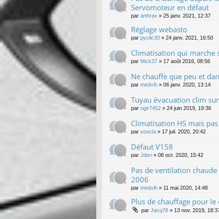
Servomoteur en défaut
par
arthrax
»
25 janv. 2021, 12:37
Réglage webasto
par
pyclic30
»
24 janv. 2021, 16:50
Climatisation qui marche
par
Mick37
»
17 août 2016, 08:56
Ne chauffe que peu et dans
par
medvih
»
06 janv. 2020, 13:14
Tuyau évacuation clim sur
par
ogir7452
»
24 juin 2019, 19:36
Climatisation HS mais pas 
par
xoucla
»
17 juil. 2020, 20:42
Défaut V158
par
Jden
»
08 oct. 2020, 15:42
Pas de ventilation chaude
2006
par
medvih
»
11 mai 2020, 14:48
Plus de chauffage pour le
par
Jacq78
»
13 nov. 2019, 18:3