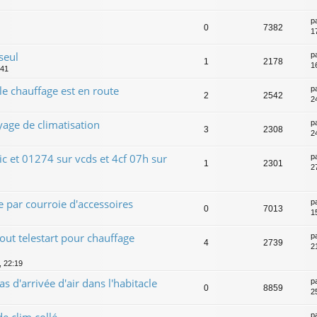
p
0
7382
1
seul
p
1
2178
1
:41
 chauffage est en route
p
2
2542
2
ge de climatisation
p
3
2308
2
ic et 01274 sur vcds et 4cf 07h sur
p
1
2301
2
e par courroie d'accessoires
p
0
7013
1
out telestart pour chauffage
p
4
2739
2
, 22:19
 d'arrivée d'air dans l'habitacle
p
0
8859
2
 clim collé
p