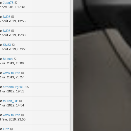
ar
Jacq78
7 nov. 2019, 17:48
ar
fwi98
5 août 2019, 13:55
ar
fwi98
2 août 2019, 15:33
ar
Sly83
1 août 2019, 07:27
ar
Munch
 juil. 2019, 13:09
ar
www-touran
 juil. 2019, 23:27
ar
strasbourg2019
0 juin 2019, 19:31
ar
touran_DE
7 juin 2019, 14:54
ar
www-touran
4 févr. 2019, 23:55
ar
Griz