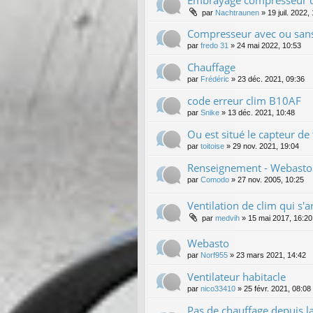
par
Nachtraunen
»
19 juil. 2022,
Compresseur avec ou sans
par
fredo 31
»
24 mai 2022, 10:53
Chauffage
par
Frédéric
»
23 déc. 2021, 09:36
code erreur clim B10AF
par
Snike
»
13 déc. 2021, 10:48
Ou est situé le capteur de
par
toitoise
»
29 nov. 2021, 19:04
Renseignement - Webasto -
par
Comodo
»
27 nov. 2005, 10:25
Ventilation de clim qui s'
par
medvih
»
15 mai 2017, 16:20
Webasto
par
Norf955
»
23 mars 2021, 14:42
Ventilateur habitacle
par
nico33410
»
25 févr. 2021, 08:08
Pas de chauffage depuis la