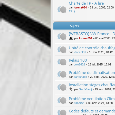
Charte de TP - A lire
par
lorenz054
»
23 oct. 2005, 02:00
TP :)
Sujets
[WEBASTO] VW France - De
par
lorenz054
»
05 mai 2008, 23
Unité de contrôle chauffa
par
Vincent31
»
16 mai 2026, 18:42
Relais 100
par
Lolo7602
»
23 juil. 2025, 16:02
Problème de climatisation
par
darkshado
»
20 sept. 2020, 12:5
Installation sièges chauff
par
Sac’a’benj
»
25 févr. 2018, 2
Problème ventilation Cli
par
franois25
»
06 nov. 2024, 13:38
Codes défauts et demande