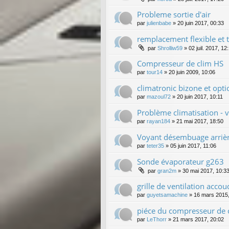
Probleme sortie d'air
par
julienbabe
»
20 juin 2017, 00:33
remplacement flexible et 
par
Shrolliw59
»
02 juil. 2017, 12
Compresseur de clim HS
par
tour14
»
20 juin 2009, 10:06
climatronic bizone et opt
par
mazoul72
»
20 juin 2017, 10:11
Problème climatisation - 
par
rayan184
»
21 mai 2017, 18:50
Voyant désembuage arrièr
par
teter35
»
05 juin 2017, 11:06
Sonde évaporateur g263
par
gran2m
»
30 mai 2017, 10:3
grille de ventilation accou
par
guyetsamachine
»
16 mars 2015,
piéce du compresseur de c
par
LeThorr
»
21 mars 2017, 20:02