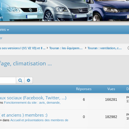
u Volkswagen Touran
res
er
ses versions I (V1 V2 V3) et II ...
Touran : les équipements électriques et électroniques
Touran : ventilation, chauffage, climatisation ...
age, climatisation ...
Rechercher
Recherche avancée
Réponses
Vues
D
ux sociaux (Facebook, Twitter, ...)
p
6
166281
1
ans
Fonctionnement du site : avis, demande,
 et anciens ) membres :)
p
0
182982
1
» dans
Accueil et présentations des membres de