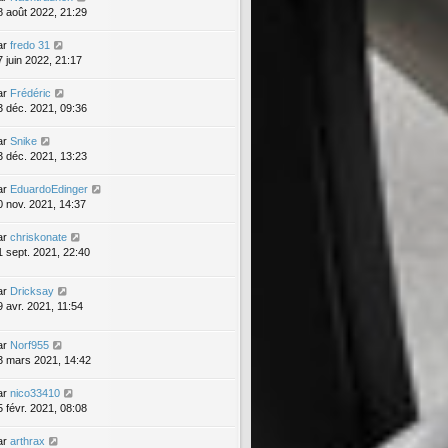
8 août 2022, 21:29
ar
fredo 31
7 juin 2022, 21:17
ar
Frédéric
3 déc. 2021, 09:36
ar
Snike
3 déc. 2021, 13:23
ar
EduardoEdinger
0 nov. 2021, 14:37
ar
chriskonate
1 sept. 2021, 22:40
ar
Dricksay
9 avr. 2021, 11:54
ar
Norf955
3 mars 2021, 14:42
ar
nico33410
5 févr. 2021, 08:08
ar
arthrax