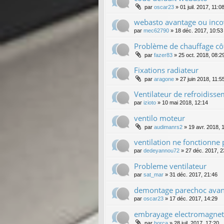
par
oscar23
»
01 juil. 2017, 11:0
webasto avantage ou inco
par
mec62790
»
18 déc. 2017, 10:53
Problème de chauffage cô
par
fazer83
»
25 oct. 2018, 08:2
Fixations radiateur
par
aragone
»
27 juin 2018, 11:5
Ventilateur de refroidiss
par
izioto
»
10 mai 2018, 12:14
ventilo moteur
par
audimanrs2
»
19 avr. 2018, 
ventilation ne fonctionne 
par
dedeyannou72
»
27 déc. 2017, 2
Probleme ventilateur
par
sat_mar
»
31 déc. 2017, 21:46
demontage parechoc avan
par
oscar23
»
17 déc. 2017, 14:29
embrayage electromagneti
par
horca
»
28 juil. 2017, 17:20