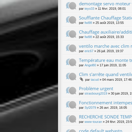
demontage servo moteur
par
teyo33
»
11 févr. 2019, 08:01
Soufflante Chauffage Stat
par
fwi98
»
25 août 2019, 13:55
Chauffage auxiliaire/addi
par
fwi98
»
22 août 2019, 15:33
ventilo marche avec clim
par
eric67
»
26 juil. 2019, 19:37
Température eau monte tr
par
Angel80
»
17 juin 2019, 11:05
Clim s'arrête quand vent
par
tacud
»
04 mars 2019, 17:46
Problème urgent
par
strasbourg2019
»
30 juin 2019, 1
Fonctionnement intempesti
par
Syl2079
»
26 avr. 2019, 16:05
RECHERCHE SONDE TEMP
par
www-touran
»
24 févr. 2019, 23:
code default webasto