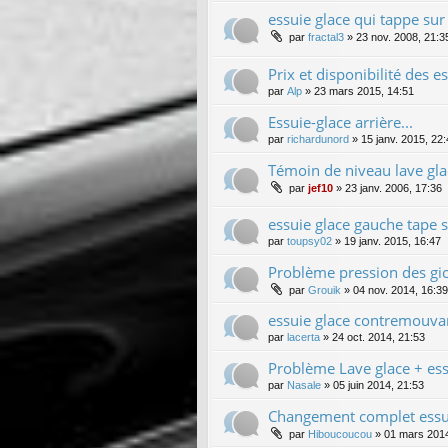
essuie glace qui tappe sur
par
fractal3
»
23 nov. 2008, 21:3
Prix et disponibilité des e
par
Alp
»
23 mars 2015, 14:51
Essuie-glace arrière...
par
richardunord
»
15 janv. 2015, 22
Témoin de niveau lave gla
par
jef10
»
23 janv. 2006, 17:36
essuie glace gauche tape s
par
toupsy02
»
19 janv. 2015, 16:47
Problème pression des gic
par
Grouik
»
04 nov. 2014, 16:39
essuie glace contremouva
par
lacerta
»
24 oct. 2014, 21:53
Problème Lave glace + ess
par
Nasale
»
05 juin 2014, 21:53
Changement complet essuie
par
Hiboucoucou
»
01 mars 2014