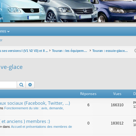
u Volkswagen Touran
res
er
ses versions I (V1 V2 V3) et II ...
Touran : les équipements électriques et électroniques
Touran : essuie-glaces et lave-glace
ave-glace
Rechercher
Recherche avancée
Réponses
Vues
D
ux sociaux (Facebook, Twitter, ...)
p
6
166310
1
ans
Fonctionnement du site : avis, demande,
 et anciens ) membres :)
p
0
183012
1
» dans
Accueil et présentations des membres de