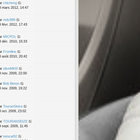
ar
chicheng
3 mars 2012, 14:47
ar
mdc888
4 févr. 2012, 17:43
ar
MICPOL
4 déc. 2010, 15:33
ar
Frontline
3 août 2010, 20:42
ar
oliveMKIII
9 nov. 2009, 22:00
ar
Bob Bimon
8 nov. 2009, 19:22
ar
TouranSintra
3 oct. 2009, 23:02
ar
TOURANSEIZE
9 sept. 2009, 11:45
ar
tomcat92