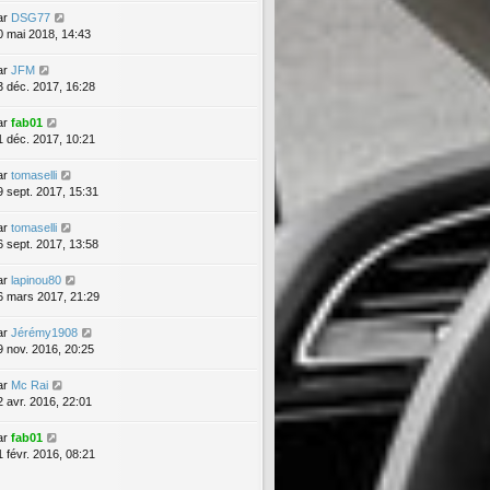
ar
DSG77
0 mai 2018, 14:43
ar
JFM
3 déc. 2017, 16:28
ar
fab01
1 déc. 2017, 10:21
ar
tomaselli
9 sept. 2017, 15:31
ar
tomaselli
6 sept. 2017, 13:58
ar
lapinou80
6 mars 2017, 21:29
ar
Jérémy1908
9 nov. 2016, 20:25
ar
Mc Rai
2 avr. 2016, 22:01
ar
fab01
1 févr. 2016, 08:21