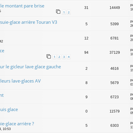
 le montant pare brise
p
31
14449
1
5
1
2
ssuie-glace arrière Touran V3
p
5
5399
2
p
12
6781
2
:42
ce
p
94
37129
1
1
2
3
4
ur le gicleur lave glace gauche
p
2
4616
1
leurs lave-glaces AV
p
8
5679
0
nt
p
9
6723
0
uis glace
p
0
11579
0
-glace arrière ?
p
5
6303
1
, 10:53