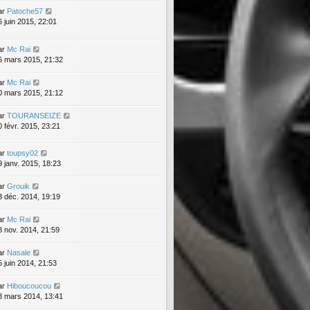
ar
Patoche57
6 juin 2015, 22:01
ar
Mc Rai
6 mars 2015, 21:32
ar
Mc Rai
0 mars 2015, 21:12
ar
TOURANSEIZE
0 févr. 2015, 23:21
ar
toupsy02
9 janv. 2015, 18:23
ar
Grouik
3 déc. 2014, 19:19
ar
Mc Rai
8 nov. 2014, 21:59
ar
Nasale
5 juin 2014, 21:53
ar
Hiboucoucou
3 mars 2014, 13:41