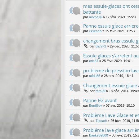
mes essuie-glaces ont ces
battante
par
momo76
»
17 févr. 2021, 15:20
Panne essuis glace arriere (
par
ckileseb
»
15 févr. 2021, 11:53
changement bras essuie g
par
oliv972
»
29 déc. 2020, 21:5
Essuie glaces s'arretent a
par
eric67
»
25 févr. 2020, 19:01
probleme de pression lave
par
tofdu85
»
28 nov. 2019, 18:41
Changement essuie glace 
par
rem29
»
18 déc. 2014, 19:49
Panne EG avant
par
BenjiBoy
»
07 avr. 2019, 10:10
Problème Lave Glace et es
par
Touseb
»
26 févr. 2019, 11:5
Probléme lave glace arriè
par
Banks59800
»
03 févr. 2019, 15: