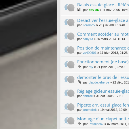
Balais essuie-glace - Réfé
par
dav-86
»
11 nov. 2005, 16:4
Désactiver l'essuie-glace 
par
JeromeV
»
23 juin 2009, 13:40
Comment accéder au moteu
par
dany73
»
26 mars 2013, 11:14
Position de maintenance
par
vs400601
»
17 févr. 2013, 21:23
Fonctionnement (de base) 
par
ray
»
21 janv. 2011, 22:00
démonter le bras de l'essu
par
claude.leherve
»
22 déc. 201
Réglage gicleur essuie-glac
par
philfree
»
31 oct. 2005, 17:51
Pipette arr. essui glace fe
par
jeremclink
»
19 mai 2012, 19:09
Montage d’un clapet anti-r
par
Patoche57
»
07 mars 2011, 