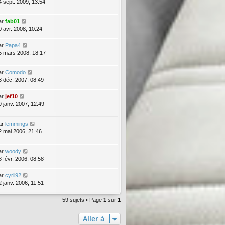
4 sept. 2009, 13:54
ar
fab01
0 avr. 2008, 10:24
ar
Papa4
5 mars 2008, 18:17
ar
Comodo
3 déc. 2007, 08:49
ar
jef10
9 janv. 2007, 12:49
ar
lemmings
2 mai 2006, 21:46
ar
woody
8 févr. 2006, 08:58
ar
cyril92
2 janv. 2006, 11:51
59 sujets • Page
1
sur
1
Aller à