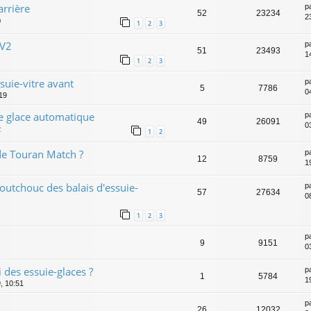
arrière
p
52
23234
2
0
1
2
3
 V2
p
51
23493
1
1
2
3
uie-vitre avant
p
5
7786
0
:19
e glace automatique
p
49
26091
0
2
1
2
 de Touran Match ?
p
12
8759
1
utchouc des balais d'essuie-
p
57
27634
0
1
2
3
p
9
9151
0
 des essuie-glaces ?
p
1
5784
1
, 10:51
p
26
12032