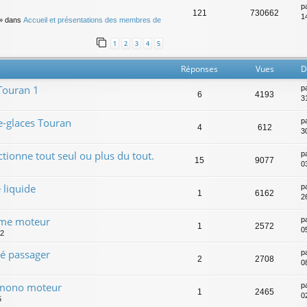
p
121
730662
14
» dans
Accueil et présentations des membres de
1
2
3
4
5
Réponses
Vues
D
Touran 1
p
6
4193
3
-glaces Touran
p
4
612
3
ctionne tout seul ou plus du tout.
p
15
9077
0
 liquide
p
1
6162
2
gime moteur
p
1
2572
0
22
té passager
p
2
2708
0
t mono moteur
p
1
2465
0
5