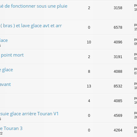
sé de fonctionner sous une pluie
p
2
3158
1
 bras ) et lave glace avt et arr
p
0
6578
1
lace
p
10
4096
0
6
u point mort
p
2
3191
0
 glace
p
8
4088
0
avant
p
13
8532
1
p
4
4085
1
suie glace arrière Touran V1
p
0
4569
2
6
re Touran 3
p
0
4264
0
22