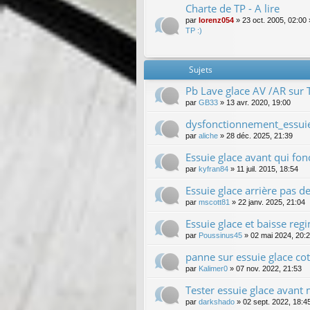
Charte de TP - A lire
par
lorenz054
»
23 oct. 2005, 02:00
TP :)
Sujets
Pb Lave glace AV /AR sur 
par
GB33
»
13 avr. 2020, 19:00
dysfonctionnement_essuie
par
aliche
»
28 déc. 2025, 21:39
Essuie glace avant qui fon
par
kyfran84
»
11 juil. 2015, 18:54
Essuie glace arrière pas de
par
mscott81
»
22 janv. 2025, 21:04
Essuie glace et baisse re
par
Poussinus45
»
02 mai 2024, 20:
panne sur essuie glace co
par
Kalimer0
»
07 nov. 2022, 21:53
Tester essuie glace avan
par
darkshado
»
02 sept. 2022, 18:4