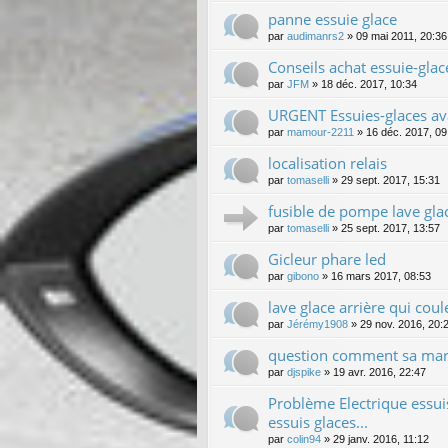
panne essuie glace
par
audimanrs2
»
09 mai 2011, 20:36
Conseils achat essuie-gla
par
JFM
»
18 déc. 2017, 10:34
URGENT Essuies-glaces av
par
mamour-2211
»
16 déc. 2017, 09
localisation relais
par
tomaselli
»
29 sept. 2017, 15:31
fusible de pompe lave gla
par
tomaselli
»
25 sept. 2017, 13:57
Gicleur phare led
par
gibono
»
16 mars 2017, 08:53
lave glace arrière qui coul
par
Jérémy1908
»
29 nov. 2016, 20:
question comment sa ma
par
djspike
»
19 avr. 2016, 22:47
Problème Electrique essuis 
essuis glaces...
par
colin94
»
29 janv. 2016, 11:12