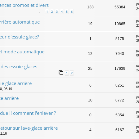
rences promos et divers
p
138
55384
2
0
1
2
3
4
5
6
arrière automatique
p
19
10865
2
r d'essuie glace?
p
1
5175
2
 et mode automatique
p
12
7943
0
des essuie-glaces
p
25
17639
2
1
2
ie glace arrière
p
6
8251
0
0, 08:19
e arrière
p
10
8772
2
ndue !! comment l'enlever ?
p
0
5354
1
etour sur lave-glace arrière
p
4
6167
2
11:16