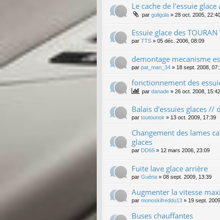
Le cache de l'essuie glace 
par
guligula
»
28 oct. 2005, 22:4
Essuie glace des TOURAN
par
TTS
»
05 déc. 2006, 08:09
demontage mecanisme ess
par
pat_man_34
»
18 sept. 2008, 07
fonctionnement des essui
par
danade
»
26 oct. 2008, 15:4
Balais d'essuies glaces //
par
toutounoir
»
13 oct. 2009, 17:39
Changement des lames cao
glaces
par
DD65
»
12 mars 2006, 23:09
Fuite lave glace arrière
par
Guéna
»
08 sept. 2009, 13:39
Augmenter la vitesse maxi
par
monoskifreddu13
»
19 sept. 2009
Buses chauffantes