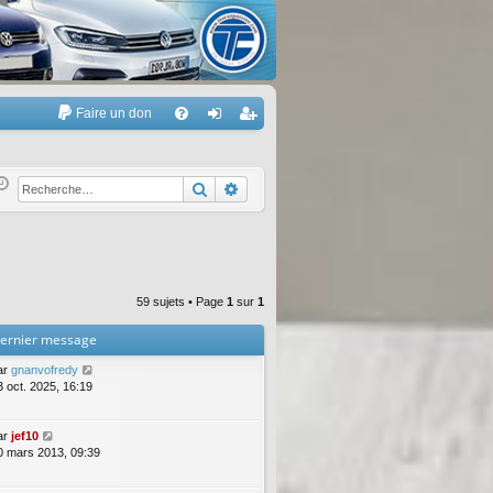
Faire un don
A
FA
on
’e
Q
ne
nr
Rechercher
Recherche avancée
xi
eg
on
ist
re
59 sujets • Page
1
sur
1
r
ernier message
ar
gnanvofredy
3 oct. 2025, 16:19
ar
jef10
0 mars 2013, 09:39