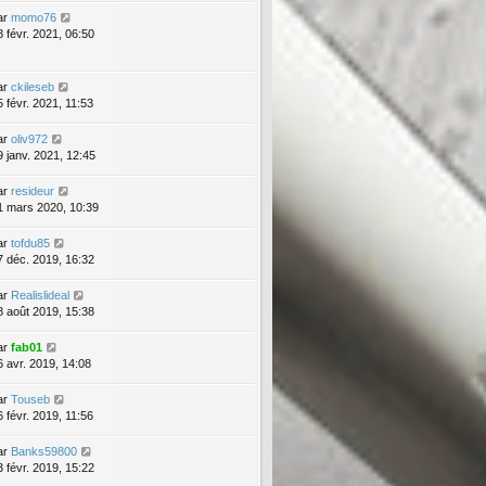
ar
momo76
8 févr. 2021, 06:50
ar
ckileseb
5 févr. 2021, 11:53
ar
oliv972
9 janv. 2021, 12:45
ar
resideur
1 mars 2020, 10:39
ar
tofdu85
7 déc. 2019, 16:32
ar
Realislideal
8 août 2019, 15:38
ar
fab01
6 avr. 2019, 14:08
ar
Touseb
6 févr. 2019, 11:56
ar
Banks59800
3 févr. 2019, 15:22