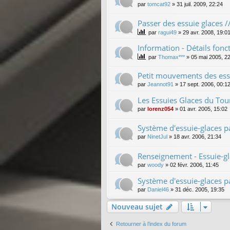
par
tomcat92
»
31 juil. 2009, 22:24
Passer des essuie glaces //
par
ragui49
»
29 avr. 2008, 19:0
Information - Détails fon
par
Thomax***
»
05 mai 2005, 2
Petit mouvements des ess
par
Jeannot91
»
17 sept. 2006, 00:1
Les Essuies Glaces du Tou
par
lorenz054
»
01 avr. 2005, 15:02
Système d'essuie-glaces p
par
NinetJul
»
18 avr. 2006, 21:34
Renseignement - Essuie-gla
par
woody
»
02 févr. 2006, 11:45
Système d'essuie-glaces p
par
Daniel46
»
31 déc. 2005, 19:35
Nouveau sujet
Retourner à l’index du forum