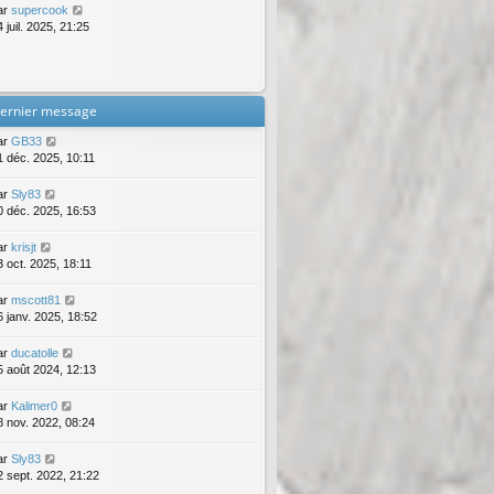
ar
supercook
 juil. 2025, 21:25
ernier message
ar
GB33
1 déc. 2025, 10:11
ar
Sly83
0 déc. 2025, 16:53
ar
krisjt
3 oct. 2025, 18:11
ar
mscott81
6 janv. 2025, 18:52
ar
ducatolle
5 août 2024, 12:13
ar
Kalimer0
8 nov. 2022, 08:24
ar
Sly83
2 sept. 2022, 21:22