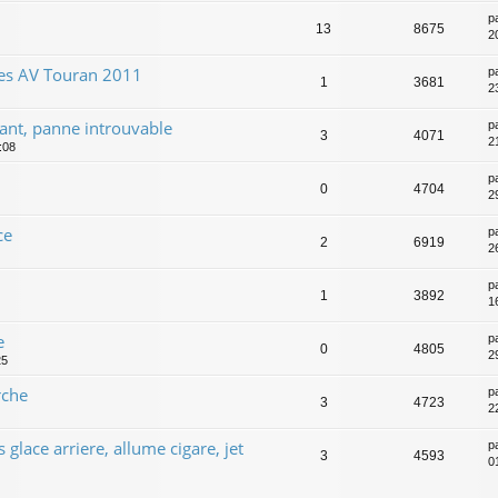
p
13
8675
2
ces AV Touran 2011
p
1
3681
2
ant, panne introuvable
p
3
4071
2
:08
p
0
4704
2
ce
p
2
6919
2
p
1
3892
1
e
p
0
4805
2
25
rche
p
3
4723
2
glace arriere, allume cigare, jet
p
3
4593
0