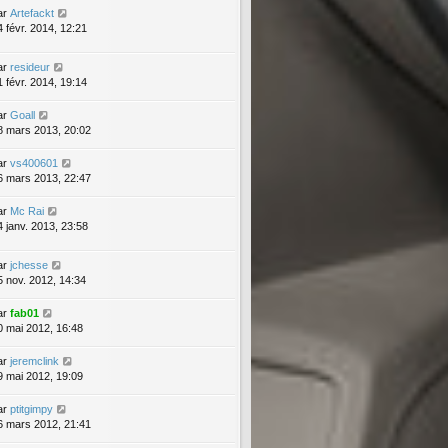
ar
Artefackt
4 févr. 2014, 12:21
ar
resideur
1 févr. 2014, 19:14
ar
Goall
8 mars 2013, 20:02
ar
vs400601
6 mars 2013, 22:47
ar
Mc Rai
4 janv. 2013, 23:58
ar
jchesse
5 nov. 2012, 14:34
ar
fab01
0 mai 2012, 16:48
ar
jeremclink
9 mai 2012, 19:09
ar
ptitgimpy
6 mars 2012, 21:41