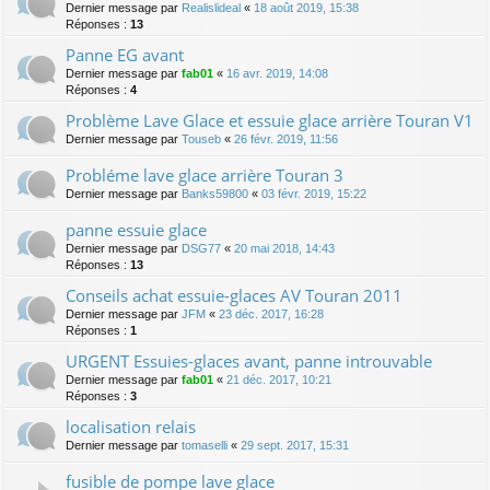
Dernier message par
Realislideal
«
18 août 2019, 15:38
Réponses :
13
Panne EG avant
Dernier message par
fab01
«
16 avr. 2019, 14:08
Réponses :
4
Problème Lave Glace et essuie glace arrière Touran V1
Dernier message par
Touseb
«
26 févr. 2019, 11:56
Probléme lave glace arrière Touran 3
Dernier message par
Banks59800
«
03 févr. 2019, 15:22
panne essuie glace
Dernier message par
DSG77
«
20 mai 2018, 14:43
Réponses :
13
Conseils achat essuie-glaces AV Touran 2011
Dernier message par
JFM
«
23 déc. 2017, 16:28
Réponses :
1
URGENT Essuies-glaces avant, panne introuvable
Dernier message par
fab01
«
21 déc. 2017, 10:21
Réponses :
3
localisation relais
Dernier message par
tomaselli
«
29 sept. 2017, 15:31
fusible de pompe lave glace