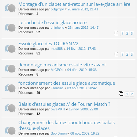
Montage d’un clapet anti-retour sur lave-glace arrière
Dernier message par
ptitgimpy
«
26 mars 2012, 21:41
Réponses :
4
Le cache de l'essuie glace arrière
Dernier message par
chicheng
«
23 mars 2012, 14:47
Réponses :
52
1
2
3
Essuie glace des TOURAN V2
Dernier message par
mdc888
«
14 févr. 2012, 17:43
Réponses :
51
1
2
3
demontage mecanisme essuie-vitre avant
Dernier message par
MICPOL
«
04 déc. 2010, 15:33
Réponses :
5
fonctionnement des essuie glace automatique
Dernier message par
Frontline
«
03 août 2010, 20:42
Réponses :
49
1
2
Balais d'essuies glaces // de Touran Match ?
Dernier message par
oliveMKIII
«
19 nov. 2009, 22:00
Réponses :
12
Changement des lames caoutchouc des balais
d'essuie-glaces
Dernier message par
Bob Bimon
«
08 nov. 2009, 19:22