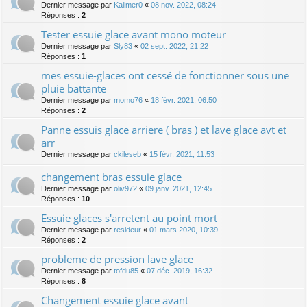
Dernier message par
Kalimer0
«
08 nov. 2022, 08:24
Réponses :
2
Tester essuie glace avant mono moteur
Dernier message par
Sly83
«
02 sept. 2022, 21:22
Réponses :
1
mes essuie-glaces ont cessé de fonctionner sous une
pluie battante
Dernier message par
momo76
«
18 févr. 2021, 06:50
Réponses :
2
Panne essuis glace arriere ( bras ) et lave glace avt et
arr
Dernier message par
ckileseb
«
15 févr. 2021, 11:53
changement bras essuie glace
Dernier message par
oliv972
«
09 janv. 2021, 12:45
Réponses :
10
Essuie glaces s'arretent au point mort
Dernier message par
resideur
«
01 mars 2020, 10:39
Réponses :
2
probleme de pression lave glace
Dernier message par
tofdu85
«
07 déc. 2019, 16:32
Réponses :
8
Changement essuie glace avant