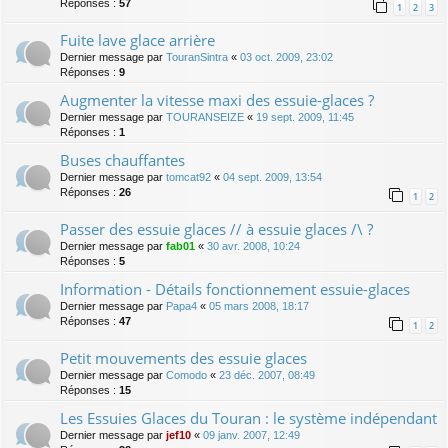
Réponses :
57
1
2
3
Fuite lave glace arrière
Dernier message par
TouranSintra
«
03 oct. 2009, 23:02
Réponses :
9
Augmenter la vitesse maxi des essuie-glaces ?
Dernier message par
TOURANSEIZE
«
19 sept. 2009, 11:45
Réponses :
1
Buses chauffantes
Dernier message par
tomcat92
«
04 sept. 2009, 13:54
Réponses :
26
1
2
Passer des essuie glaces // à essuie glaces /\ ?
Dernier message par
fab01
«
30 avr. 2008, 10:24
Réponses :
5
Information - Détails fonctionnement essuie-glaces
Dernier message par
Papa4
«
05 mars 2008, 18:17
Réponses :
47
1
2
Petit mouvements des essuie glaces
Dernier message par
Comodo
«
23 déc. 2007, 08:49
Réponses :
15
Les Essuies Glaces du Touran : le système indépendant
Dernier message par
jef10
«
09 janv. 2007, 12:49