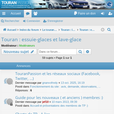
TouranPassion
Accueil
Faire un don
Le forum des propriétaires ou futurs acquéreurs du Volkswagen Touran
cc
Rechercher
or
Connexion
e
S’enregistrer
on
’e
ès
u
m
ne
nr
R
Accueil
Index du forum
Le touran dans ses versions I (V1 V2 V3) et II ...
Touran : les équipements électriques et électroniques
Touran : essuie-glaces et lave-glace
e
ra
m
br
xi
eg
Touran : essuie-glaces et lave-glace
c
pi
s
es
on
ist
Modérateur :
Modérateurs
h
Rechercher
Recherche av
Nouveau sujet
de
re
e
r
59 sujets • Page
1
sur
1
r
c
Annonces
h
TouranPassion et les réseaux sociaux (Facebook,
e
Twitter, ...)
r
Dernier message par
gnanvofredy
«
13 oct. 2025, 16:19
Posté dans
Fonctionnement du site : avis, demande, observations, ...
Réponses :
6
Guide pour les nouveaux ( et anciens ) membres :)
Dernier message par
jef10
«
10 mars 2013, 09:39
Posté dans
Accueil et présentations des membres de TP :)