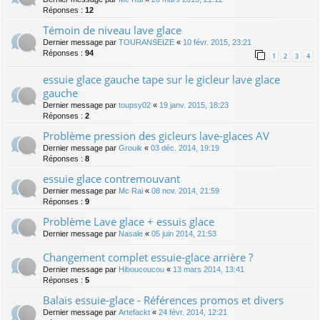
Réponses :
12
Témoin de niveau lave glace
Dernier message par
TOURANSEIZE
«
10 févr. 2015, 23:21
Réponses :
94
1
2
3
4
essuie glace gauche tape sur le gicleur lave glace
gauche
Dernier message par
toupsy02
«
19 janv. 2015, 18:23
Réponses :
2
Problème pression des gicleurs lave-glaces AV
Dernier message par
Grouik
«
03 déc. 2014, 19:19
Réponses :
8
essuie glace contremouvant
Dernier message par
Mc Rai
«
08 nov. 2014, 21:59
Réponses :
9
Problème Lave glace + essuis glace
Dernier message par
Nasale
«
05 juin 2014, 21:53
Changement complet essuie-glace arrière ?
Dernier message par
Hiboucoucou
«
13 mars 2014, 13:41
Réponses :
5
Balais essuie-glace - Références promos et divers
Dernier message par
Artefackt
«
24 févr. 2014, 12:21