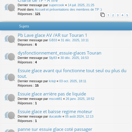
Charte de TP - A lire
Dernier message par
supercook
«
14 juil. 2025, 21:25
Posté dans
Accueil et présentations des membres de TP :)
Réponses :
121
1
2
3
4
5
Sujets
Pb Lave glace AV /AR sur Touran 1
Dernier message par
GB33
«
31 déc. 2025, 10:11
Réponses :
6
dysfonctionnement_essuie-glaces Touran
Dernier message par
Sly83
«
30 déc. 2025, 16:53
Réponses :
4
Essuie glace avant qui fonctionne tout seul ou plus du
tout.
Dernier message par
krisjt
«
03 oct. 2025, 18:11
Réponses :
15
Essuie glace arrière pas de liquide
Dernier message par
mscott81
«
26 janv. 2025, 18:52
Réponses :
1
Essuie glace et baisse regime moteur
Dernier message par
ducatolle
«
05 août 2024, 12:13
Réponses :
1
panne sur essuie glace coté passager