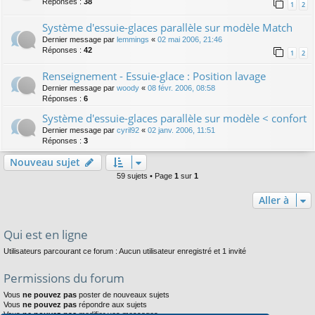
Réponses :
38
1
2
Système d'essuie-glaces parallèle sur modèle Match
Dernier message par
lemmings
«
02 mai 2006, 21:46
Réponses :
42
1
2
Renseignement - Essuie-glace : Position lavage
Dernier message par
woody
«
08 févr. 2006, 08:58
Réponses :
6
Système d'essuie-glaces parallèle sur modèle < confort
Dernier message par
cyril92
«
02 janv. 2006, 11:51
Réponses :
3
Nouveau sujet
59 sujets • Page
1
sur
1
Aller à
Qui est en ligne
Utilisateurs parcourant ce forum : Aucun utilisateur enregistré et 1 invité
Permissions du forum
Vous
ne pouvez pas
poster de nouveaux sujets
Vous
ne pouvez pas
répondre aux sujets
Vous
ne pouvez pas
modifier vos messages