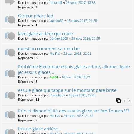
Dernier message par
tomaselli
«
26 sept. 2017, 13:58
Réponses :
2
Gicleur phare led
Dernier message par
lapinou80
«
16 mars 2017, 21:29
Réponses :
1
lave glace arrière qui coule
Dernier message par
Jérémy1908
«
29 nov. 2016, 20:25
question comment sa marche
Dernier message par
Mc Rai
«
22 avr. 2016, 22:01
Réponses :
3
Problème Electrique essuis glace arriere, allume cigare,
jet essuis glaces...
Dernier message par
fab01
«
01 févr. 2016, 08:21
Réponses :
3
essuie glace qui tappe sur le montant pare brise
Dernier message par
Patoche57
«
16 juin 2015, 22:01
Réponses :
31
1
2
Prix et disponibilité des essuie-glace arrière Touran V3
Dernier message par
Mc Rai
«
26 mars 2015, 21:32
Réponses :
5
Essuie-glace arrière...
Dernier message par
Mc Rai
«
20 mars 2015, 21:12