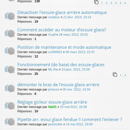
Réponses :
138
1
2
3
4
5
6
Désactiver l'essuie-glace arrière automatique
Dernier message par
resideur
«
21 févr. 2014, 19:14
Réponses :
19
Comment accéder au moteur d'essuie glace?
Dernier message par
Goall
«
28 mars 2013, 20:02
Réponses :
1
Position de maintenance et mode automatique
Dernier message par
vs400601
«
06 mars 2013, 22:47
Réponses :
12
Fonctionnement (de base) des essuie-glaces
Dernier message par
Mc Rai
«
24 janv. 2013, 23:58
Réponses :
25
1
2
démonter le bras de l'essuie glace arrière
Dernier message par
jchesse
«
05 nov. 2012, 14:34
Réponses :
6
Réglage gicleur essuie-glace arrière
Dernier message par
fab01
«
20 mai 2012, 16:48
Réponses :
10
Pipette arr. essui glace fendue !! comment l'enlever ?
Dernier message par
jeremclink
«
19 mai 2012, 19:09