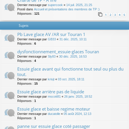
Charte de TP - A lire
Dernier message par
supercook
«
14 juil. 2025, 21:25
Posté dans
Accueil et présentations des membres de TP :)
Réponses :
121
1
2
3
4
5
Sujets
Pb Lave glace AV /AR sur Touran 1
Dernier message par
GB33
«
31 déc. 2025, 10:11
Réponses :
6
dysfonctionnement_essuie-glaces Touran
Dernier message par
Sly83
«
30 déc. 2025, 16:53
Réponses :
4
Essuie glace avant qui fonctionne tout seul ou plus du
tout.
Dernier message par
krisjt
«
03 oct. 2025, 18:11
Réponses :
15
Essuie glace arrière pas de liquide
Dernier message par
mscott81
«
26 janv. 2025, 18:52
Réponses :
1
Essuie glace et baisse regime moteur
Dernier message par
ducatolle
«
05 août 2024, 12:13
Réponses :
1
panne sur essuie glace coté passager