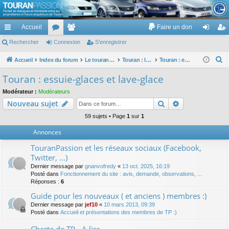
TouranPassion
Accueil
Faire un don
Le forum des propriétaires ou futurs acquéreurs du Volkswagen Touran
cc
Rechercher
or
Connexion
e
S’enregistrer
on
’e
ès
u
m
ne
nr
R
Accueil
Index du forum
Le touran dans ses versions I (V1 V2 V3) et II ...
Touran : les équipements électriques et électroniques
Touran : essuie-glaces et lave-glace
e
ra
m
br
xi
eg
Touran : essuie-glaces et lave-glace
c
pi
s
es
on
ist
Modérateur :
Modérateurs
h
Rechercher
Recherche av
Nouveau sujet
de
re
e
r
59 sujets • Page
1
sur
1
r
c
Annonces
h
TouranPassion et les réseaux sociaux (Facebook,
e
Twitter, ...)
r
Dernier message par
gnanvofredy
«
13 oct. 2025, 16:19
Posté dans
Fonctionnement du site : avis, demande, observations, ...
Réponses :
6
Guide pour les nouveaux ( et anciens ) membres :)
Dernier message par
jef10
«
10 mars 2013, 09:39
Posté dans
Accueil et présentations des membres de TP :)