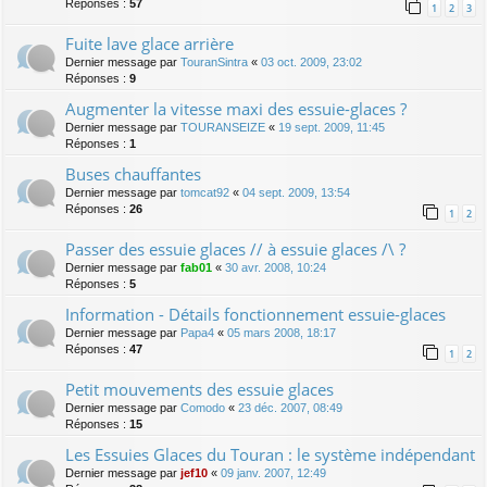
Réponses :
57
1
2
3
Fuite lave glace arrière
Dernier message par
TouranSintra
«
03 oct. 2009, 23:02
Réponses :
9
Augmenter la vitesse maxi des essuie-glaces ?
Dernier message par
TOURANSEIZE
«
19 sept. 2009, 11:45
Réponses :
1
Buses chauffantes
Dernier message par
tomcat92
«
04 sept. 2009, 13:54
Réponses :
26
1
2
Passer des essuie glaces // à essuie glaces /\ ?
Dernier message par
fab01
«
30 avr. 2008, 10:24
Réponses :
5
Information - Détails fonctionnement essuie-glaces
Dernier message par
Papa4
«
05 mars 2008, 18:17
Réponses :
47
1
2
Petit mouvements des essuie glaces
Dernier message par
Comodo
«
23 déc. 2007, 08:49
Réponses :
15
Les Essuies Glaces du Touran : le système indépendant
Dernier message par
jef10
«
09 janv. 2007, 12:49