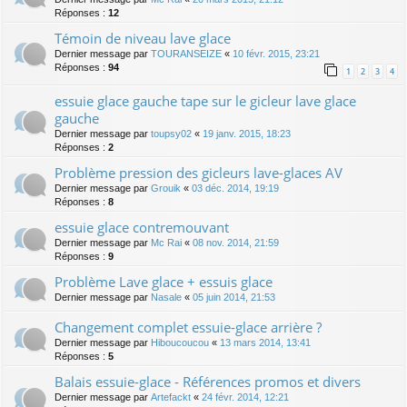
Réponses :
12
Témoin de niveau lave glace
Dernier message par
TOURANSEIZE
«
10 févr. 2015, 23:21
Réponses :
94
1
2
3
4
essuie glace gauche tape sur le gicleur lave glace
gauche
Dernier message par
toupsy02
«
19 janv. 2015, 18:23
Réponses :
2
Problème pression des gicleurs lave-glaces AV
Dernier message par
Grouik
«
03 déc. 2014, 19:19
Réponses :
8
essuie glace contremouvant
Dernier message par
Mc Rai
«
08 nov. 2014, 21:59
Réponses :
9
Problème Lave glace + essuis glace
Dernier message par
Nasale
«
05 juin 2014, 21:53
Changement complet essuie-glace arrière ?
Dernier message par
Hiboucoucou
«
13 mars 2014, 13:41
Réponses :
5
Balais essuie-glace - Références promos et divers
Dernier message par
Artefackt
«
24 févr. 2014, 12:21