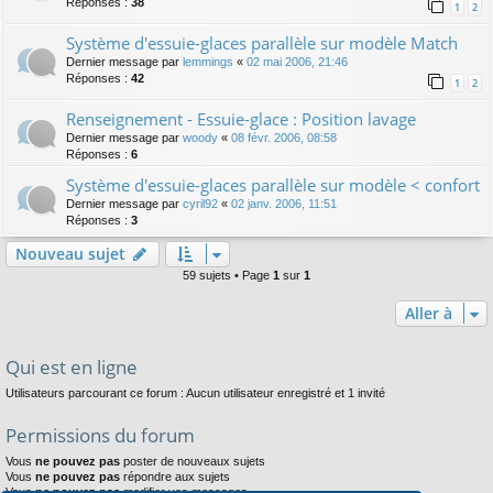
Réponses :
38
1
2
Système d'essuie-glaces parallèle sur modèle Match
Dernier message par
lemmings
«
02 mai 2006, 21:46
Réponses :
42
1
2
Renseignement - Essuie-glace : Position lavage
Dernier message par
woody
«
08 févr. 2006, 08:58
Réponses :
6
Système d'essuie-glaces parallèle sur modèle < confort
Dernier message par
cyril92
«
02 janv. 2006, 11:51
Réponses :
3
Nouveau sujet
59 sujets • Page
1
sur
1
Aller à
Qui est en ligne
Utilisateurs parcourant ce forum : Aucun utilisateur enregistré et 1 invité
Permissions du forum
Vous
ne pouvez pas
poster de nouveaux sujets
Vous
ne pouvez pas
répondre aux sujets
Vous
ne pouvez pas
modifier vos messages