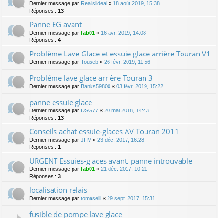
Dernier message par
Realislideal
«
18 août 2019, 15:38
Réponses :
13
Panne EG avant
Dernier message par
fab01
«
16 avr. 2019, 14:08
Réponses :
4
Problème Lave Glace et essuie glace arrière Touran V1
Dernier message par
Touseb
«
26 févr. 2019, 11:56
Probléme lave glace arrière Touran 3
Dernier message par
Banks59800
«
03 févr. 2019, 15:22
panne essuie glace
Dernier message par
DSG77
«
20 mai 2018, 14:43
Réponses :
13
Conseils achat essuie-glaces AV Touran 2011
Dernier message par
JFM
«
23 déc. 2017, 16:28
Réponses :
1
URGENT Essuies-glaces avant, panne introuvable
Dernier message par
fab01
«
21 déc. 2017, 10:21
Réponses :
3
localisation relais
Dernier message par
tomaselli
«
29 sept. 2017, 15:31
fusible de pompe lave glace