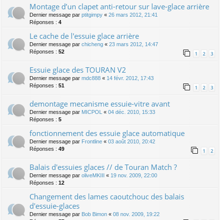
Montage d’un clapet anti-retour sur lave-glace arrière
Dernier message par
ptitgimpy
«
26 mars 2012, 21:41
Réponses :
4
Le cache de l'essuie glace arrière
Dernier message par
chicheng
«
23 mars 2012, 14:47
Réponses :
52
1
2
3
Essuie glace des TOURAN V2
Dernier message par
mdc888
«
14 févr. 2012, 17:43
Réponses :
51
1
2
3
demontage mecanisme essuie-vitre avant
Dernier message par
MICPOL
«
04 déc. 2010, 15:33
Réponses :
5
fonctionnement des essuie glace automatique
Dernier message par
Frontline
«
03 août 2010, 20:42
Réponses :
49
1
2
Balais d'essuies glaces // de Touran Match ?
Dernier message par
oliveMKIII
«
19 nov. 2009, 22:00
Réponses :
12
Changement des lames caoutchouc des balais
d'essuie-glaces
Dernier message par
Bob Bimon
«
08 nov. 2009, 19:22