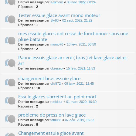
Dernier message par
Kalimer0
«
08 nov. 2022, 08:24
Réponses :
2
Tester essuie glace avant mono moteur
Dernier message par
Sly83
«
02 sept. 2022, 21:22
Réponses :
1
mes essuie-glaces ont cessé de fonctionner sous une
pluie battante
Dernier message par
momo76
«
18 févr. 2021, 06:50
Réponses :
2
Panne essuis glace arriere ( bras ) et lave glace avt et
arr
Dernier message par
ckileseb
«
15 févr. 2021, 11:53
changement bras essuie glace
Dernier message par
oliv972
«
09 janv. 2021, 12:45
Réponses :
10
Essuie glaces s'arretent au point mort
Dernier message par
resideur
«
01 mars 2020, 10:39
Réponses :
2
probleme de pression lave glace
Dernier message par
tofdu85
«
07 déc. 2019, 16:32
Réponses :
8
Changement essuie glace avant