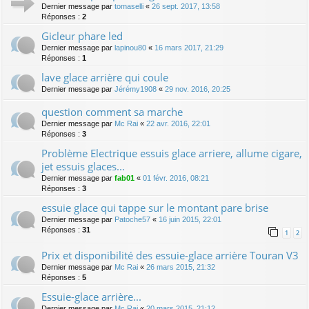
Dernier message par
tomaselli
«
26 sept. 2017, 13:58
Réponses :
2
Gicleur phare led
Dernier message par
lapinou80
«
16 mars 2017, 21:29
Réponses :
1
lave glace arrière qui coule
Dernier message par
Jérémy1908
«
29 nov. 2016, 20:25
question comment sa marche
Dernier message par
Mc Rai
«
22 avr. 2016, 22:01
Réponses :
3
Problème Electrique essuis glace arriere, allume cigare,
jet essuis glaces...
Dernier message par
fab01
«
01 févr. 2016, 08:21
Réponses :
3
essuie glace qui tappe sur le montant pare brise
Dernier message par
Patoche57
«
16 juin 2015, 22:01
Réponses :
31
1
2
Prix et disponibilité des essuie-glace arrière Touran V3
Dernier message par
Mc Rai
«
26 mars 2015, 21:32
Réponses :
5
Essuie-glace arrière...
Dernier message par
Mc Rai
«
20 mars 2015, 21:12