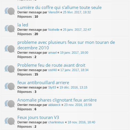
Lumière du coffre qui s'allume toute seule
Dernier message par
Viens84
«
25 févr. 2017, 19:32
Réponses :
10
la led
Dernier message par
Nothelle
«
25 janv. 2017, 22:47
Réponses :
20
probleme avec plusieurs feux sur mon touran de
decembre 2010
Dernier message par
amael
«
19 janv. 2017, 18:00
Réponses :
2
Probleme feu de route avant droit
Dernier message par
stef40
«
17 janv. 2017, 18:34
Réponses :
15
feux antibrouillard arriere
Dernier message par
Sly83
«
19 déc. 2016, 13:15
Réponses :
3
Anomalie phares clignotant feux arrière
Dernier message par
aldiateck
«
23 nov. 2016, 15:58
Réponses :
6
Feux jours touran V3
Dernier message par
charliminus
«
18 nov. 2016, 18:40
Réponses :
2