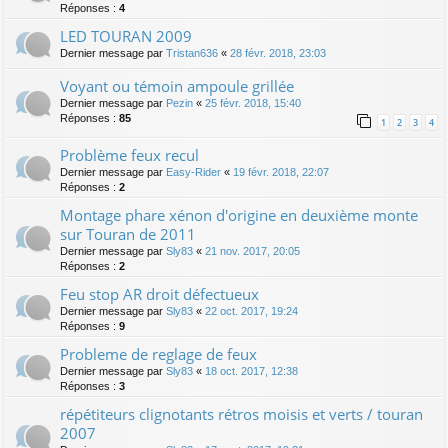
Réponses :
4
LED TOURAN 2009
Dernier message par
Tristan636
«
28 févr. 2018, 23:03
Voyant ou témoin ampoule grillée
Dernier message par
Pezin
«
25 févr. 2018, 15:40
Réponses :
85
1
2
3
4
Problème feux recul
Dernier message par
Easy-Rider
«
19 févr. 2018, 22:07
Réponses :
2
Montage phare xénon d'origine en deuxième monte
sur Touran de 2011
Dernier message par
Sly83
«
21 nov. 2017, 20:05
Réponses :
2
Feu stop AR droit défectueux
Dernier message par
Sly83
«
22 oct. 2017, 19:24
Réponses :
9
Probleme de reglage de feux
Dernier message par
Sly83
«
18 oct. 2017, 12:38
Réponses :
3
répétiteurs clignotants rétros moisis et verts / touran
2007