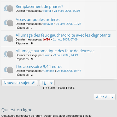
Remplacement de phares?
Dernier message par
rebrof
«
21 mars 2006, 09:05
Accès ampoules arrières
Dernier message par
ketayef
«
01 janv. 2006, 19:25
Réponses :
7
Allumage des feux gauche/droite avec les clignotants
Dernier message par
jef10
«
11 nov. 2005, 07:08
Réponses :
8
Allumage automatique des feux de détresse
Dernier message par
Point
«
29 août 2005, 14:43
Réponses :
9
The accessoire 9,44 euros
Dernier message par
Comodo
«
26 mai 2005, 06:43
Réponses :
3
Nouveau sujet
175 sujets • Page
1
sur
1
Aller à
Qui est en ligne
Utilisateurs parcourant ce forum : Aucun utilisateur enregistré et 1 invité