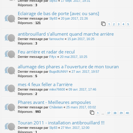
Dernier message par
Sly83
«
17 sept. 2017, 19:31
Réponses :
3
Eclairage de bas de porte [avec ou sans]
Dernier message par
Sly83
«
20 juin 2017, 21:26
Réponses :
121
1
2
3
4
5
antibrouillard s'allument quand marche arrière
Dernier message par
farnouche
«
15 juin 2017, 16:25
Réponses :
3
Feu arrière et radar de recul
Dernier message par
Fifyx
«
20 mai 2017, 10:25
allumage des phares a l'ouverture de mon touran
Dernier message par
BugsBUNNY
«
27 avr. 2017, 19:57
Réponses :
5
mes 4 feux feller a l'arrière
Dernier message par
mike76600
«
09 avr. 2017, 17:46
Réponses :
2
Phares avant - Meilleures ampoules
Dernier message par
Châtelain
«
25 mars 2017, 03:02
Réponses :
993
1
37
38
39
40
…
Touran 2011 - installation antibrouillard !!!
Dernier message par
Sly83
«
27 févr. 2017, 12:00
Réponses :
1