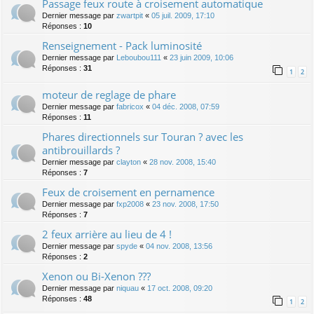
Passage feux route à croisement automatique
Dernier message par
zwartpit
«
05 juil. 2009, 17:10
Réponses :
10
Renseignement - Pack luminosité
Dernier message par
Leboubou111
«
23 juin 2009, 10:06
Réponses :
31
1
2
moteur de reglage de phare
Dernier message par
fabricox
«
04 déc. 2008, 07:59
Réponses :
11
Phares directionnels sur Touran ? avec les
antibrouillards ?
Dernier message par
clayton
«
28 nov. 2008, 15:40
Réponses :
7
Feux de croisement en pernamence
Dernier message par
fxp2008
«
23 nov. 2008, 17:50
Réponses :
7
2 feux arrière au lieu de 4 !
Dernier message par
spyde
«
04 nov. 2008, 13:56
Réponses :
2
Xenon ou Bi-Xenon ???
Dernier message par
niquau
«
17 oct. 2008, 09:20
Réponses :
48
1
2