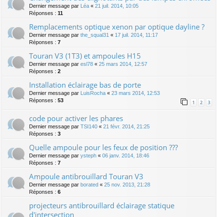
Dernier message par
Léa
«
21 juil. 2014, 10:05
Réponses :
11
Remplacements optique xenon par optique dayline ?
Dernier message par
the_squal31
«
17 juil. 2014, 11:17
Réponses :
7
Touran V3 (1T3) et ampoules H15
Dernier message par
esl78
«
25 mars 2014, 12:57
Réponses :
2
Installation éclairage bas de porte
Dernier message par
LuisRocha
«
23 mars 2014, 12:53
Réponses :
53
1
2
3
code pour activer les phares
Dernier message par
TSI140
«
21 févr. 2014, 21:25
Réponses :
3
Quelle ampoule pour les feux de position ???
Dernier message par
ysteph
«
06 janv. 2014, 18:46
Réponses :
7
Ampoule antibrouillard Touran V3
Dernier message par
borated
«
25 nov. 2013, 21:28
Réponses :
6
projecteurs antibrouillard éclairage statique
d'intersection