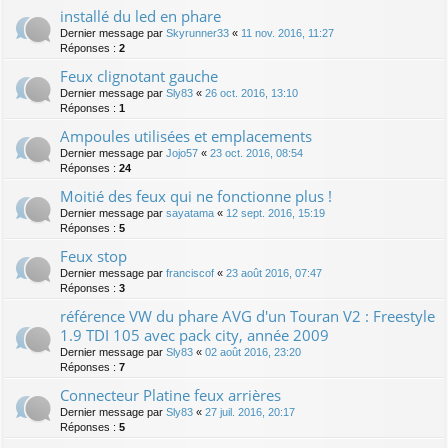
installé du led en phare
Dernier message par
Skyrunner33
«
11 nov. 2016, 11:27
Réponses :
2
Feux clignotant gauche
Dernier message par
Sly83
«
26 oct. 2016, 13:10
Réponses :
1
Ampoules utilisées et emplacements
Dernier message par
Jojo57
«
23 oct. 2016, 08:54
Réponses :
24
Moitié des feux qui ne fonctionne plus !
Dernier message par
sayatama
«
12 sept. 2016, 15:19
Réponses :
5
Feux stop
Dernier message par
franciscof
«
23 août 2016, 07:47
Réponses :
3
référence VW du phare AVG d'un Touran V2 : Freestyle
1.9 TDI 105 avec pack city, année 2009
Dernier message par
Sly83
«
02 août 2016, 23:20
Réponses :
7
Connecteur Platine feux arrières
Dernier message par
Sly83
«
27 juil. 2016, 20:17
Réponses :
5