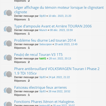
Réponses :
2
Léger affichage du témoin moteur lorsque le clignotant
clignote
Dernier message par
Sly83
«
10 déc. 2023, 21:20
Réponses :
1
Type d'ampoule Avant et Arrière TOURAN 2006
Dernier message par
Munch
«
08 déc. 2023, 15:59
Réponses :
1
Problème feu diurne Led touran 2014
Dernier message par
Sebscipion
«
29 août 2023, 13:49
Réponses :
1
Feu(x) de recul Touran V3 1T5
Dernier message par
fab01
«
28 oct. 2022, 20:13
Réponses :
2
Phare antibrouillard VOLKSWAGEN Touran I Phase 2
1.9 TDi 105cv
Dernier message par
Sly83
«
24 juil. 2022, 21:22
Réponses :
2
Faisceau électrique feux arrieres
Dernier message par
Sly83
«
28 mai 2022, 18:52
Réponses :
1
Fonctions Phares Xénon et Halogène.
Dernier message par
lapinou80
«
05 mai 2022, 20:07