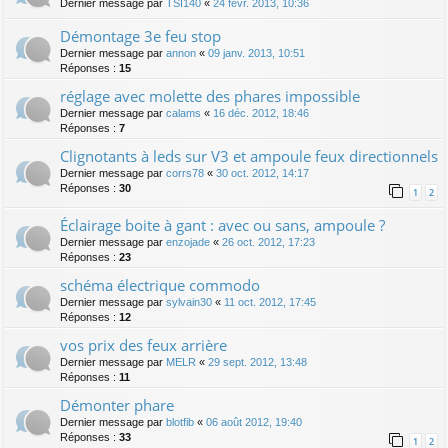
Dernier message par
TSI140
«
24 févr. 2013, 10:36
Démontage 3e feu stop
Dernier message par
annon
«
09 janv. 2013, 10:51
Réponses :
15
réglage avec molette des phares impossible
Dernier message par
calams
«
16 déc. 2012, 18:46
Réponses :
7
Clignotants à leds sur V3 et ampoule feux directionnels
Dernier message par
corrs78
«
30 oct. 2012, 14:17
Réponses :
30
1
2
Éclairage boite à gant : avec ou sans, ampoule ?
Dernier message par
enzojade
«
26 oct. 2012, 17:23
Réponses :
23
schéma électrique commodo
Dernier message par
sylvain30
«
11 oct. 2012, 17:45
Réponses :
12
vos prix des feux arrière
Dernier message par
MELR
«
29 sept. 2012, 13:48
Réponses :
11
Démonter phare
Dernier message par
blotfib
«
06 août 2012, 19:40
Réponses :
33
1
2