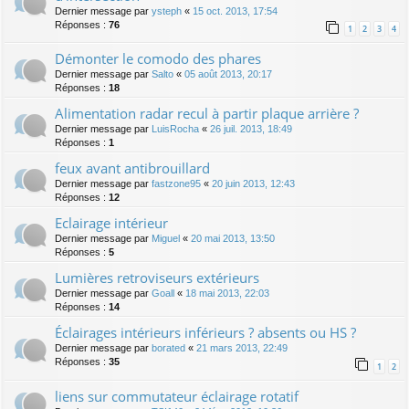
Dernier message par
ysteph
«
15 oct. 2013, 17:54
Réponses :
76
1
2
3
4
Démonter le comodo des phares
Dernier message par
Salto
«
05 août 2013, 20:17
Réponses :
18
Alimentation radar recul à partir plaque arrière ?
Dernier message par
LuisRocha
«
26 juil. 2013, 18:49
Réponses :
1
feux avant antibrouillard
Dernier message par
fastzone95
«
20 juin 2013, 12:43
Réponses :
12
Eclairage intérieur
Dernier message par
Miguel
«
20 mai 2013, 13:50
Réponses :
5
Lumières retroviseurs extérieurs
Dernier message par
Goall
«
18 mai 2013, 22:03
Réponses :
14
Éclairages intérieurs inférieurs ? absents ou HS ?
Dernier message par
borated
«
21 mars 2013, 22:49
Réponses :
35
1
2
liens sur commutateur éclairage rotatif