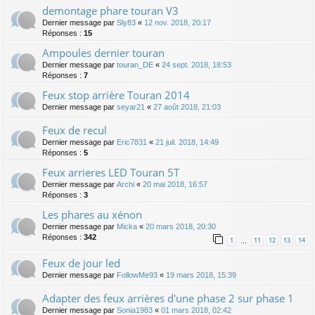
demontage phare touran V3
Dernier message par
Sly83
«
12 nov. 2018, 20:17
Réponses :
15
Ampoules dernier touran
Dernier message par
touran_DE
«
24 sept. 2018, 18:53
Réponses :
7
Feux stop arrière Touran 2014
Dernier message par
seyar21
«
27 août 2018, 21:03
Feux de recul
Dernier message par
Eric7831
«
21 juil. 2018, 14:49
Réponses :
5
Feux arrieres LED Touran 5T
Dernier message par
Archi
«
20 mai 2018, 16:57
Réponses :
3
Les phares au xénon
Dernier message par
Micka
«
20 mars 2018, 20:30
Réponses :
342
1
11
12
13
14
…
Feux de jour led
Dernier message par
FollowMe93
«
19 mars 2018, 15:39
Adapter des feux arrières d'une phase 2 sur phase 1
Dernier message par
Sonia1983
«
01 mars 2018, 02:42