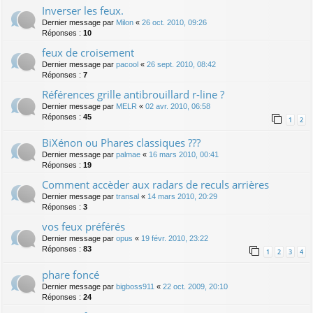
Inverser les feux.
Dernier message par
Milon
«
26 oct. 2010, 09:26
Réponses :
10
feux de croisement
Dernier message par
pacool
«
26 sept. 2010, 08:42
Réponses :
7
Références grille antibrouillard r-line ?
Dernier message par
MELR
«
02 avr. 2010, 06:58
Réponses :
45
1
2
BiXénon ou Phares classiques ???
Dernier message par
palmae
«
16 mars 2010, 00:41
Réponses :
19
Comment accèder aux radars de reculs arrières
Dernier message par
transal
«
14 mars 2010, 20:29
Réponses :
3
vos feux préférés
Dernier message par
opus
«
19 févr. 2010, 23:22
Réponses :
83
1
2
3
4
phare foncé
Dernier message par
bigboss911
«
22 oct. 2009, 20:10
Réponses :
24