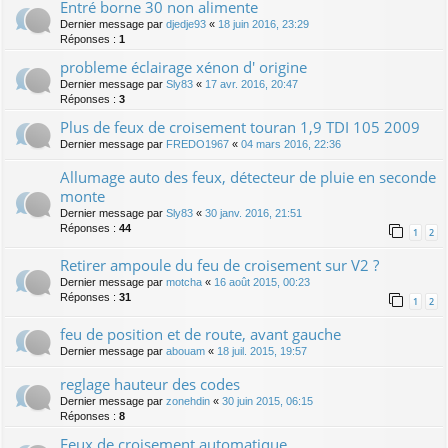
Entré borne 30 non alimente
Dernier message par
djedje93
«
18 juin 2016, 23:29
Réponses :
1
probleme éclairage xénon d' origine
Dernier message par
Sly83
«
17 avr. 2016, 20:47
Réponses :
3
Plus de feux de croisement touran 1,9 TDI 105 2009
Dernier message par
FREDO1967
«
04 mars 2016, 22:36
Allumage auto des feux, détecteur de pluie en seconde
monte
Dernier message par
Sly83
«
30 janv. 2016, 21:51
Réponses :
44
1
2
Retirer ampoule du feu de croisement sur V2 ?
Dernier message par
motcha
«
16 août 2015, 00:23
Réponses :
31
1
2
feu de position et de route, avant gauche
Dernier message par
abouam
«
18 juil. 2015, 19:57
reglage hauteur des codes
Dernier message par
zonehdin
«
30 juin 2015, 06:15
Réponses :
8
Feux de croisement automatique