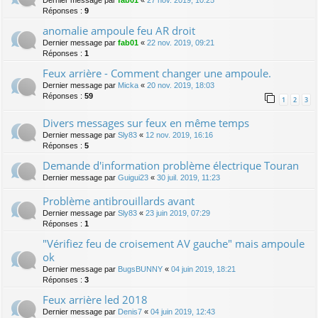
Dernier message par
fab01
«
27 nov. 2019, 10:25
Réponses :
9
anomalie ampoule feu AR droit
Dernier message par
fab01
«
22 nov. 2019, 09:21
Réponses :
1
Feux arrière - Comment changer une ampoule.
Dernier message par
Micka
«
20 nov. 2019, 18:03
Réponses :
59
1
2
3
Divers messages sur feux en même temps
Dernier message par
Sly83
«
12 nov. 2019, 16:16
Réponses :
5
Demande d'information problème électrique Touran
Dernier message par
Guigui23
«
30 juil. 2019, 11:23
Problème antibrouillards avant
Dernier message par
Sly83
«
23 juin 2019, 07:29
Réponses :
1
"Vérifiez feu de croisement AV gauche" mais ampoule
ok
Dernier message par
BugsBUNNY
«
04 juin 2019, 18:21
Réponses :
3
Feux arrière led 2018
Dernier message par
Denis7
«
04 juin 2019, 12:43