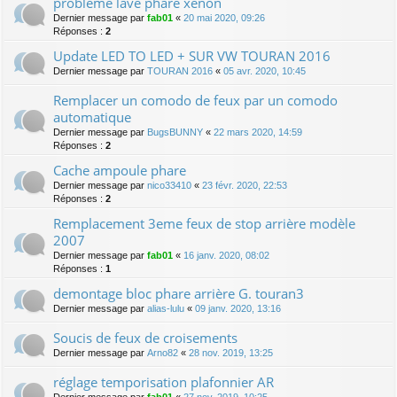
problème lave phare xénon
Dernier message par
fab01
«
20 mai 2020, 09:26
Réponses :
2
Update LED TO LED + SUR VW TOURAN 2016
Dernier message par
TOURAN 2016
«
05 avr. 2020, 10:45
Remplacer un comodo de feux par un comodo
automatique
Dernier message par
BugsBUNNY
«
22 mars 2020, 14:59
Réponses :
2
Cache ampoule phare
Dernier message par
nico33410
«
23 févr. 2020, 22:53
Réponses :
2
Remplacement 3eme feux de stop arrière modèle
2007
Dernier message par
fab01
«
16 janv. 2020, 08:02
Réponses :
1
demontage bloc phare arrière G. touran3
Dernier message par
alias-lulu
«
09 janv. 2020, 13:16
Soucis de feux de croisements
Dernier message par
Arno82
«
28 nov. 2019, 13:25
réglage temporisation plafonnier AR