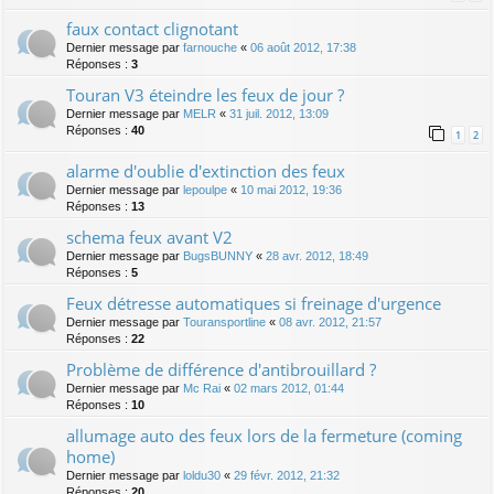
faux contact clignotant
Dernier message par
farnouche
«
06 août 2012, 17:38
Réponses :
3
Touran V3 éteindre les feux de jour ?
Dernier message par
MELR
«
31 juil. 2012, 13:09
Réponses :
40
1
2
alarme d'oublie d'extinction des feux
Dernier message par
lepoulpe
«
10 mai 2012, 19:36
Réponses :
13
schema feux avant V2
Dernier message par
BugsBUNNY
«
28 avr. 2012, 18:49
Réponses :
5
Feux détresse automatiques si freinage d'urgence
Dernier message par
Touransportline
«
08 avr. 2012, 21:57
Réponses :
22
Problème de différence d'antibrouillard ?
Dernier message par
Mc Rai
«
02 mars 2012, 01:44
Réponses :
10
allumage auto des feux lors de la fermeture (coming
home)
Dernier message par
loldu30
«
29 févr. 2012, 21:32
Réponses :
20