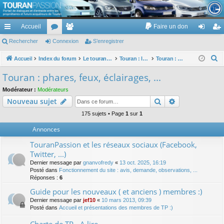
TouranPassion
Accueil
Faire un don
Le forum des propriétaires ou futurs acquéreurs du Volkswagen Touran
cc
Rechercher
or
Connexion
e
S’enregistrer
on
’e
ès
u
m
ne
nr
R
Accueil
Index du forum
Le touran dans ses versions I (V1 V2 V3) et II ...
Touran : les équipements électriques et électroniques
Touran : phares, feux, éclairages, ...
e
ra
m
br
xi
eg
Touran : phares, feux, éclairages, ...
c
pi
s
es
on
ist
Modérateur :
Modérateurs
h
Rechercher
Recherche av
Nouveau sujet
de
re
e
r
175 sujets • Page
1
sur
1
r
c
Annonces
h
TouranPassion et les réseaux sociaux (Facebook,
e
Twitter, ...)
r
Dernier message par
gnanvofredy
«
13 oct. 2025, 16:19
Posté dans
Fonctionnement du site : avis, demande, observations, ...
Réponses :
6
Guide pour les nouveaux ( et anciens ) membres :)
Dernier message par
jef10
«
10 mars 2013, 09:39
Posté dans
Accueil et présentations des membres de TP :)