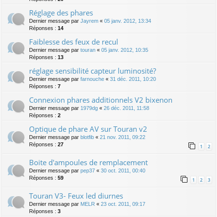
Réglage des phares
Dernier message par
Jayrem
«
05 janv. 2012, 13:34
Réponses :
14
Faiblesse des feux de recul
Dernier message par
touran
«
05 janv. 2012, 10:35
Réponses :
13
réglage sensibilité capteur luminosité?
Dernier message par
farnouche
«
31 déc. 2011, 10:20
Réponses :
7
Connexion phares additionnels V2 bixenon
Dernier message par
1979dg
«
26 déc. 2011, 11:58
Réponses :
2
Optique de phare AV sur Touran v2
Dernier message par
blotfib
«
21 nov. 2011, 09:22
Réponses :
27
1
2
Boite d'ampoules de remplacement
Dernier message par
pep37
«
30 oct. 2011, 00:40
Réponses :
59
1
2
3
Touran V3- Feux led diurnes
Dernier message par
MELR
«
23 oct. 2011, 09:17
Réponses :
3