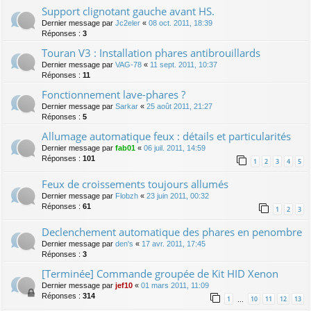
Support clignotant gauche avant HS.
Dernier message par
Jc2eler
«
08 oct. 2011, 18:39
Réponses :
3
Touran V3 : Installation phares antibrouillards
Dernier message par
VAG-78
«
11 sept. 2011, 10:37
Réponses :
11
Fonctionnement lave-phares ?
Dernier message par
Sarkar
«
25 août 2011, 21:27
Réponses :
5
Allumage automatique feux : détails et particularités
Dernier message par
fab01
«
06 juil. 2011, 14:59
Réponses :
101
1
2
3
4
5
Feux de croissements toujours allumés
Dernier message par
Flobzh
«
23 juin 2011, 00:32
Réponses :
61
1
2
3
Declenchement automatique des phares en penombre
Dernier message par
den's
«
17 avr. 2011, 17:45
Réponses :
3
[Terminée] Commande groupée de Kit HID Xenon
Dernier message par
jef10
«
01 mars 2011, 11:09
Réponses :
314
1
10
11
12
13
…