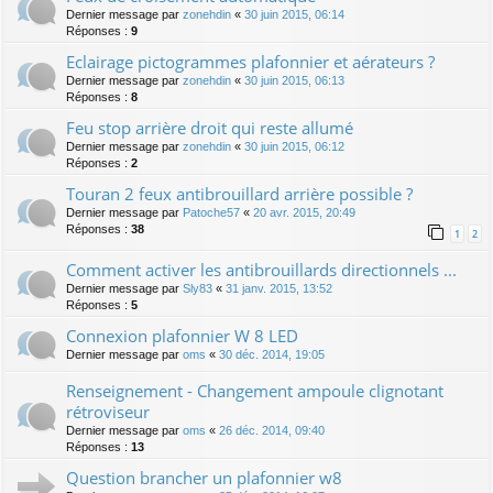
Dernier message par
zonehdin
«
30 juin 2015, 06:14
Réponses :
9
Eclairage pictogrammes plafonnier et aérateurs ?
Dernier message par
zonehdin
«
30 juin 2015, 06:13
Réponses :
8
Feu stop arrière droit qui reste allumé
Dernier message par
zonehdin
«
30 juin 2015, 06:12
Réponses :
2
Touran 2 feux antibrouillard arrière possible ?
Dernier message par
Patoche57
«
20 avr. 2015, 20:49
Réponses :
38
1
2
Comment activer les antibrouillards directionnels ...
Dernier message par
Sly83
«
31 janv. 2015, 13:52
Réponses :
5
Connexion plafonnier W 8 LED
Dernier message par
oms
«
30 déc. 2014, 19:05
Renseignement - Changement ampoule clignotant
rétroviseur
Dernier message par
oms
«
26 déc. 2014, 09:40
Réponses :
13
Question brancher un plafonnier w8