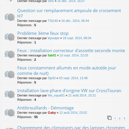
Dernier message par
oms
«
25 déc. 2014, 16:07
Question sur remplacement ampoule de croisement
H7
Dernier message par
TSI140
«
16 déc. 2014, 06:44
Réponses :
5
Problème 3ème feux stop
Dernier message par
lepoulpe
«
18 sept. 2014, 08:04
Réponses :
1
Feux : installation correcteur d'assiette seconde monte
Dernier message par
fab01
«
10 sept. 2014, 22:03
Réponses :
2
Feux constamment allumés en mode auto(de jour
comme de nuit)
Dernier message par
Sly83
«
03 sept. 2014, 13:48
Réponses :
5
Installation lave-phare d'origine VW sur CrossTouran
Dernier message par
the_squal31
«
21 août 2014, 10:21
Réponses :
4
Antibrouillards - Démontage
Dernier message par
Gaby
«
12 août 2014, 23:02
Réponses :
55
1
2
3
Changement des clignotants par des lampes chromées