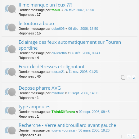
Il me manque un feux ???
Dernier message par
fab01
«
26 févr. 2007, 13:50
Réponses :
17
le toutou a bobo
Dernier message par
duke606
«
06 déc. 2006, 18:50
Réponses :
15
Eclairage des feux automatiquement sur Touran
sportline
Dernier message par
olivieretbb
«
06 déc. 2006, 09:41
Réponses :
4
Feux de détresses et clignotant
Dernier message par
touran21
«
11 nov. 2006, 01:23
Réponses :
40
1
2
Depose pharre AVG
Dernier message par
mirotoile
«
13 sept. 2006, 14:03
Réponses :
1
type ampoules
Dernier message par
ThinkDifferent
«
02 sept. 2006, 09:45
Réponses :
1
Recherche - Verre antibrouillard avant gauche
Dernier message par
tour-an-corsica
«
30 mars 2006, 19:26
Réponses :
39
1
2