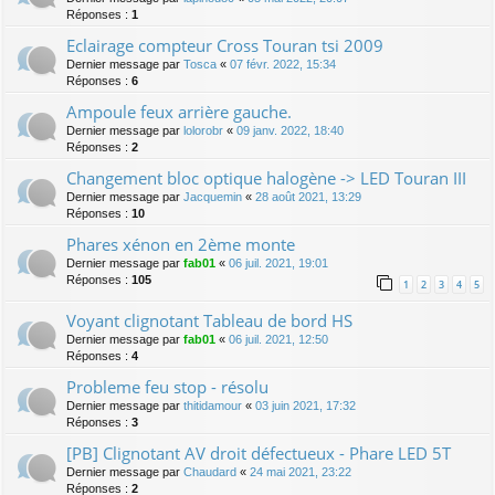
Réponses :
1
Eclairage compteur Cross Touran tsi 2009
Dernier message par
Tosca
«
07 févr. 2022, 15:34
Réponses :
6
Ampoule feux arrière gauche.
Dernier message par
lolorobr
«
09 janv. 2022, 18:40
Réponses :
2
Changement bloc optique halogène -> LED Touran III
Dernier message par
Jacquemin
«
28 août 2021, 13:29
Réponses :
10
Phares xénon en 2ème monte
Dernier message par
fab01
«
06 juil. 2021, 19:01
Réponses :
105
1
2
3
4
5
Voyant clignotant Tableau de bord HS
Dernier message par
fab01
«
06 juil. 2021, 12:50
Réponses :
4
Probleme feu stop - résolu
Dernier message par
thitidamour
«
03 juin 2021, 17:32
Réponses :
3
[PB] Clignotant AV droit défectueux - Phare LED 5T
Dernier message par
Chaudard
«
24 mai 2021, 23:22
Réponses :
2