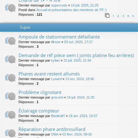
Charte de TP - A lire
Dernier message par
supercook
«
14 juil. 2025, 21:25
Posté dans
Accueil et présentations des membres de TP :)
Réponses :
121
1
2
3
4
5
Sujets
Ampoule de stationnement défaillante
Dernier message par
lilirose
«
03 oct. 2025, 17:27
Réponses :
3
Demande de réf pièce oem ( joints platine feu arrières)
Dernier message par
kylian
«
22 juil. 2025, 21:34
Réponses :
1
Phares avant restent allumés
Dernier message par
Lunard
«
13 oct. 2024, 18:46
Réponses :
2
Problème clignotant
Dernier message par
grecomi
«
19 juil. 2024, 11:35
Réponses :
1
Éclairage compteur
Dernier message par
Boniko#7
«
18 avr. 2024, 10:37
Réponses :
8
Réparation phare antibrouillard
Dernier message par
DMA
«
02 févr. 2024, 09:30