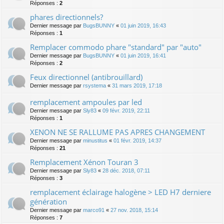
Réponses :
2
phares directionnels?
Dernier message par
BugsBUNNY
«
01 juin 2019, 16:43
Réponses :
1
Remplacer commodo phare "standard" par "auto"
Dernier message par
BugsBUNNY
«
01 juin 2019, 16:41
Réponses :
2
Feux directionnel (antibrouillard)
Dernier message par
rsystema
«
31 mars 2019, 17:18
remplacement ampoules par led
Dernier message par
Sly83
«
09 févr. 2019, 22:11
Réponses :
1
XENON NE SE RALLUME PAS APRES CHANGEMENT
Dernier message par
minustitus
«
01 févr. 2019, 14:37
Réponses :
21
Remplacement Xénon Touran 3
Dernier message par
Sly83
«
28 déc. 2018, 07:11
Réponses :
3
remplacement éclairage halogène > LED H7 derniere
génération
Dernier message par
marco91
«
27 nov. 2018, 15:14
Réponses :
7