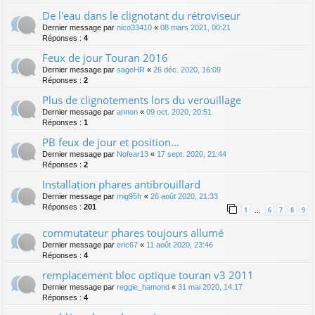
De l'eau dans le clignotant du rétroviseur
Dernier message par
nico33410
«
08 mars 2021, 00:21
Réponses :
4
Feux de jour Touran 2016
Dernier message par
sageHR
«
26 déc. 2020, 16:09
Réponses :
2
Plus de clignotements lors du verouillage
Dernier message par
annon
«
09 oct. 2020, 20:51
Réponses :
1
PB feux de jour et position...
Dernier message par
Nofear13
«
17 sept. 2020, 21:44
Réponses :
2
Installation phares antibrouillard
Dernier message par
mig95fr
«
26 août 2020, 21:33
Réponses :
201
1
6
7
8
9
…
commutateur phares toujours allumé
Dernier message par
eric67
«
11 août 2020, 23:46
Réponses :
4
remplacement bloc optique touran v3 2011
Dernier message par
reggie_hamond
«
31 mai 2020, 14:17
Réponses :
4