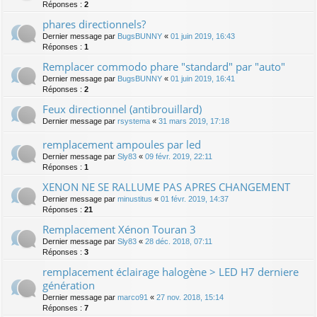
Réponses :
2
phares directionnels?
Dernier message par
BugsBUNNY
«
01 juin 2019, 16:43
Réponses :
1
Remplacer commodo phare "standard" par "auto"
Dernier message par
BugsBUNNY
«
01 juin 2019, 16:41
Réponses :
2
Feux directionnel (antibrouillard)
Dernier message par
rsystema
«
31 mars 2019, 17:18
remplacement ampoules par led
Dernier message par
Sly83
«
09 févr. 2019, 22:11
Réponses :
1
XENON NE SE RALLUME PAS APRES CHANGEMENT
Dernier message par
minustitus
«
01 févr. 2019, 14:37
Réponses :
21
Remplacement Xénon Touran 3
Dernier message par
Sly83
«
28 déc. 2018, 07:11
Réponses :
3
remplacement éclairage halogène > LED H7 derniere
génération
Dernier message par
marco91
«
27 nov. 2018, 15:14
Réponses :
7