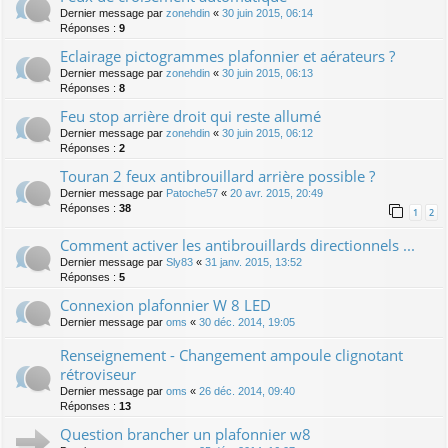
Dernier message par
zonehdin
«
30 juin 2015, 06:14
Réponses :
9
Eclairage pictogrammes plafonnier et aérateurs ?
Dernier message par
zonehdin
«
30 juin 2015, 06:13
Réponses :
8
Feu stop arrière droit qui reste allumé
Dernier message par
zonehdin
«
30 juin 2015, 06:12
Réponses :
2
Touran 2 feux antibrouillard arrière possible ?
Dernier message par
Patoche57
«
20 avr. 2015, 20:49
Réponses :
38
1
2
Comment activer les antibrouillards directionnels ...
Dernier message par
Sly83
«
31 janv. 2015, 13:52
Réponses :
5
Connexion plafonnier W 8 LED
Dernier message par
oms
«
30 déc. 2014, 19:05
Renseignement - Changement ampoule clignotant
rétroviseur
Dernier message par
oms
«
26 déc. 2014, 09:40
Réponses :
13
Question brancher un plafonnier w8