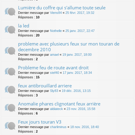
Lumière du coffre qui s'allume toute seule
Dernier message par
Viens84
«
25 févr. 2017, 19:32
Réponses :
10
la led
Dernier message par
Nothelle
«
25 janv. 2017, 22:47
Réponses :
20
probleme avec plusieurs feux sur mon touran de
decembre 2010
Dernier message par
amael
«
19 janv. 2017, 18:00
Réponses :
2
Probleme feu de route avant droit
Dernier message par
stef40
«
17 janv. 2017, 18:34
Réponses :
15
feux antibrouillard arriere
Dernier message par
Sly83
«
19 déc. 2016, 13:15
Réponses :
3
Anomalie phares clignotant feux arrière
Dernier message par
aldiateck
«
23 nov. 2016, 15:58
Réponses :
6
Feux jours touran V3
Dernier message par
charliminus
«
18 nov. 2016, 18:40
Réponses :
2