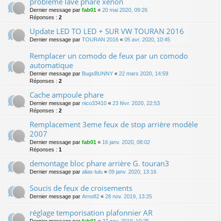
problème lave phare xénon
Dernier message par
fab01
«
20 mai 2020, 09:26
Réponses :
2
Update LED TO LED + SUR VW TOURAN 2016
Dernier message par
TOURAN 2016
«
05 avr. 2020, 10:45
Remplacer un comodo de feux par un comodo
automatique
Dernier message par
BugsBUNNY
«
22 mars 2020, 14:59
Réponses :
2
Cache ampoule phare
Dernier message par
nico33410
«
23 févr. 2020, 22:53
Réponses :
2
Remplacement 3eme feux de stop arrière modèle
2007
Dernier message par
fab01
«
16 janv. 2020, 08:02
Réponses :
1
demontage bloc phare arrière G. touran3
Dernier message par
alias-lulu
«
09 janv. 2020, 13:16
Soucis de feux de croisements
Dernier message par
Arno82
«
28 nov. 2019, 13:25
réglage temporisation plafonnier AR