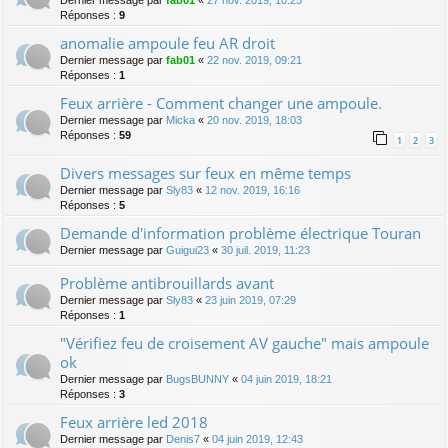
Dernier message par
fab01
«
27 nov. 2019, 10:25
Réponses :
9
anomalie ampoule feu AR droit
Dernier message par
fab01
«
22 nov. 2019, 09:21
Réponses :
1
Feux arrière - Comment changer une ampoule.
Dernier message par
Micka
«
20 nov. 2019, 18:03
Réponses :
59
1
2
3
Divers messages sur feux en même temps
Dernier message par
Sly83
«
12 nov. 2019, 16:16
Réponses :
5
Demande d'information problème électrique Touran
Dernier message par
Guigui23
«
30 juil. 2019, 11:23
Problème antibrouillards avant
Dernier message par
Sly83
«
23 juin 2019, 07:29
Réponses :
1
"Vérifiez feu de croisement AV gauche" mais ampoule
ok
Dernier message par
BugsBUNNY
«
04 juin 2019, 18:21
Réponses :
3
Feux arrière led 2018
Dernier message par
Denis7
«
04 juin 2019, 12:43