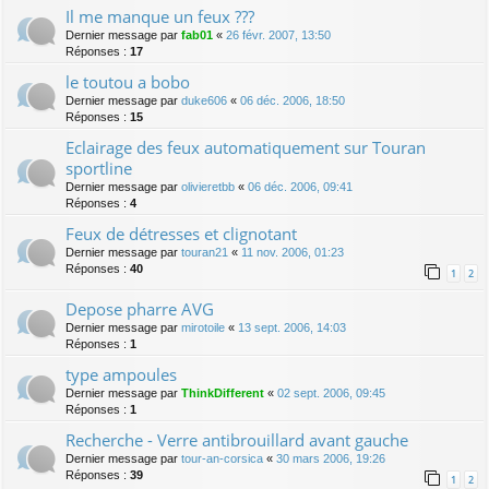
Il me manque un feux ???
Dernier message par
fab01
«
26 févr. 2007, 13:50
Réponses :
17
le toutou a bobo
Dernier message par
duke606
«
06 déc. 2006, 18:50
Réponses :
15
Eclairage des feux automatiquement sur Touran
sportline
Dernier message par
olivieretbb
«
06 déc. 2006, 09:41
Réponses :
4
Feux de détresses et clignotant
Dernier message par
touran21
«
11 nov. 2006, 01:23
Réponses :
40
1
2
Depose pharre AVG
Dernier message par
mirotoile
«
13 sept. 2006, 14:03
Réponses :
1
type ampoules
Dernier message par
ThinkDifferent
«
02 sept. 2006, 09:45
Réponses :
1
Recherche - Verre antibrouillard avant gauche
Dernier message par
tour-an-corsica
«
30 mars 2006, 19:26
Réponses :
39
1
2