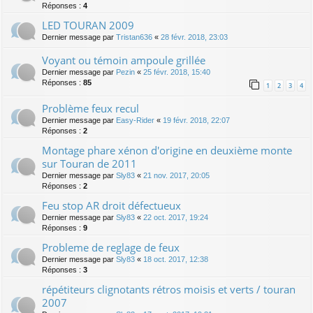
Réponses :
4
LED TOURAN 2009
Dernier message par
Tristan636
«
28 févr. 2018, 23:03
Voyant ou témoin ampoule grillée
Dernier message par
Pezin
«
25 févr. 2018, 15:40
Réponses :
85
1
2
3
4
Problème feux recul
Dernier message par
Easy-Rider
«
19 févr. 2018, 22:07
Réponses :
2
Montage phare xénon d'origine en deuxième monte
sur Touran de 2011
Dernier message par
Sly83
«
21 nov. 2017, 20:05
Réponses :
2
Feu stop AR droit défectueux
Dernier message par
Sly83
«
22 oct. 2017, 19:24
Réponses :
9
Probleme de reglage de feux
Dernier message par
Sly83
«
18 oct. 2017, 12:38
Réponses :
3
répétiteurs clignotants rétros moisis et verts / touran
2007