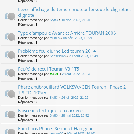
Réponses :
2
Léger affichage du témoin moteur lorsque le clignotant
clignote
Dernier message par
Sly83
«
10 déc. 2023, 21:20
Réponses :
1
Type d'ampoule Avant et Arrière TOURAN 2006
Dernier message par
Munch
«
08 déc. 2023, 15:59
Réponses :
1
Problème feu diurne Led touran 2014
Dernier message par
Sebscipion
«
29 août 2023, 13:49
Réponses :
1
Feu(x) de recul Touran V3 1T5
Dernier message par
fab01
«
28 oct. 2022, 20:13
Réponses :
2
Phare antibrouillard VOLKSWAGEN Touran I Phase 2
1.9 TDi 105cv
Dernier message par
Sly83
«
24 juil. 2022, 21:22
Réponses :
2
Faisceau électrique feux arrieres
Dernier message par
Sly83
«
28 mai 2022, 18:52
Réponses :
1
Fonctions Phares Xénon et Halogène.
Dernier message par
lapinou80
«
05 mai 2022, 20:07