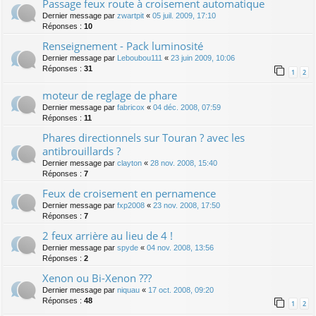
Passage feux route à croisement automatique
Dernier message par
zwartpit
«
05 juil. 2009, 17:10
Réponses :
10
Renseignement - Pack luminosité
Dernier message par
Leboubou111
«
23 juin 2009, 10:06
Réponses :
31
1
2
moteur de reglage de phare
Dernier message par
fabricox
«
04 déc. 2008, 07:59
Réponses :
11
Phares directionnels sur Touran ? avec les
antibrouillards ?
Dernier message par
clayton
«
28 nov. 2008, 15:40
Réponses :
7
Feux de croisement en pernamence
Dernier message par
fxp2008
«
23 nov. 2008, 17:50
Réponses :
7
2 feux arrière au lieu de 4 !
Dernier message par
spyde
«
04 nov. 2008, 13:56
Réponses :
2
Xenon ou Bi-Xenon ???
Dernier message par
niquau
«
17 oct. 2008, 09:20
Réponses :
48
1
2