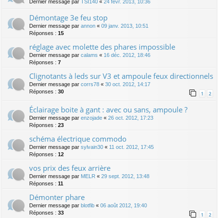
Dernier message par
TSI140
«
24 févr. 2013, 10:36
Démontage 3e feu stop
Dernier message par
annon
«
09 janv. 2013, 10:51
Réponses :
15
réglage avec molette des phares impossible
Dernier message par
calams
«
16 déc. 2012, 18:46
Réponses :
7
Clignotants à leds sur V3 et ampoule feux directionnels
Dernier message par
corrs78
«
30 oct. 2012, 14:17
Réponses :
30
1
2
Éclairage boite à gant : avec ou sans, ampoule ?
Dernier message par
enzojade
«
26 oct. 2012, 17:23
Réponses :
23
schéma électrique commodo
Dernier message par
sylvain30
«
11 oct. 2012, 17:45
Réponses :
12
vos prix des feux arrière
Dernier message par
MELR
«
29 sept. 2012, 13:48
Réponses :
11
Démonter phare
Dernier message par
blotfib
«
06 août 2012, 19:40
Réponses :
33
1
2