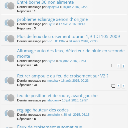
Entré borne 30 non alimente
Dernier message par
djedje93
«
18 juin 2016, 23:29
Réponses :
1
probleme éclairage xénon d' origine
Dernier message par
Sly83
«
17 avr. 2016, 20:47
Réponses :
3
Plus de feux de croisement touran 1,9 TDI 105 2009
Dernier message par
FREDO1967
«
04 mars 2016, 22:36
Allumage auto des feux, détecteur de pluie en seconde
monte
Dernier message par
Sly83
«
30 janv. 2016, 21:51
Réponses :
44
1
2
Retirer ampoule du feu de croisement sur V2 ?
Dernier message par
motcha
«
16 août 2015, 00:23
Réponses :
31
1
2
feu de position et de route, avant gauche
Dernier message par
abouam
«
18 juil. 2015, 19:57
reglage hauteur des codes
Dernier message par
zonehdin
«
30 juin 2015, 06:15
Réponses :
8
Feux de croisement automatique