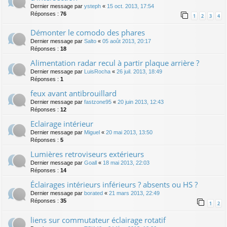
Dernier message par
ysteph
«
15 oct. 2013, 17:54
Réponses :
76
1
2
3
4
Démonter le comodo des phares
Dernier message par
Salto
«
05 août 2013, 20:17
Réponses :
18
Alimentation radar recul à partir plaque arrière ?
Dernier message par
LuisRocha
«
26 juil. 2013, 18:49
Réponses :
1
feux avant antibrouillard
Dernier message par
fastzone95
«
20 juin 2013, 12:43
Réponses :
12
Eclairage intérieur
Dernier message par
Miguel
«
20 mai 2013, 13:50
Réponses :
5
Lumières retroviseurs extérieurs
Dernier message par
Goall
«
18 mai 2013, 22:03
Réponses :
14
Éclairages intérieurs inférieurs ? absents ou HS ?
Dernier message par
borated
«
21 mars 2013, 22:49
Réponses :
35
1
2
liens sur commutateur éclairage rotatif