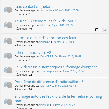
faux contact clignotant
Dernier message par
farnouche
«
06 août 2012, 17:38
Réponses :
3
Touran V3 éteindre les feux de jour ?
Dernier message par
MELR
«
31 juil. 2012, 13:09
Réponses :
40
1
2
alarme d'oublie d'extinction des feux
Dernier message par
lepoulpe
«
10 mai 2012, 19:36
Réponses :
13
schema feux avant V2
Dernier message par
BugsBUNNY
«
28 avr. 2012, 18:49
Réponses :
5
Feux détresse automatiques si freinage d'urgence
Dernier message par
Touransportline
«
08 avr. 2012, 21:57
Réponses :
22
Problème de différence d'antibrouillard ?
Dernier message par
Mc Rai
«
02 mars 2012, 01:44
Réponses :
10
allumage auto des feux lors de la fermeture (coming
home)
Dernier message par
loldu30
«
29 févr. 2012, 21:32
Réponses :
20