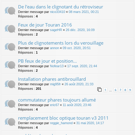
De l'eau dans le clignotant du rétroviseur
Dernier message par
nico33410
«
08 mars 2021, 00:21
Réponses :
4
Feux de jour Touran 2016
Dernier message par
sageHR
«
26 déc. 2020, 16:09
Réponses :
2
Plus de clignotements lors du verouillage
Dernier message par
annon
«
09 oct. 2020, 20:51
Réponses :
1
PB feux de jour et position...
Dernier message par
Nofear13
«
17 sept. 2020, 21:44
Réponses :
2
Installation phares antibrouillard
Dernier message par
mig95fr
«
26 août 2020, 21:33
Réponses :
201
1
6
7
8
9
…
commutateur phares toujours allumé
Dernier message par
eric67
«
11 août 2020, 23:46
Réponses :
4
remplacement bloc optique touran v3 2011
Dernier message par
reggie_hamond
«
31 mai 2020, 14:17
Réponses :
4