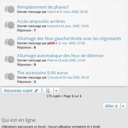
Remplacement de phares?
Dernier message par
rebrof
«
21 mars 2006, 09:05
Accès ampoules arrières
Dernier message par
ketayef
«
01 janv. 2006, 19:25
Réponses :
7
Allumage des feux gauche/droite avec les clignotants
Dernier message par
jef10
«
11 nov. 2005, 07:08
Réponses :
8
Allumage automatique des feux de détresse
Dernier message par
Point
«
29 août 2005, 14:43
Réponses :
9
The accessoire 9,44 euros
Dernier message par
Comodo
«
26 mai 2005, 06:43
Réponses :
3
Nouveau sujet
175 sujets • Page
1
sur
1
Aller à
Qui est en ligne
Utilisateurs parcourant ce forum : Aucun utilisateur enregistré et 1 invité