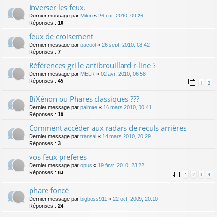
Inverser les feux.
Dernier message par
Milon
«
26 oct. 2010, 09:26
Réponses :
10
feux de croisement
Dernier message par
pacool
«
26 sept. 2010, 08:42
Réponses :
7
Références grille antibrouillard r-line ?
Dernier message par
MELR
«
02 avr. 2010, 06:58
Réponses :
45
1
2
BiXénon ou Phares classiques ???
Dernier message par
palmae
«
16 mars 2010, 00:41
Réponses :
19
Comment accèder aux radars de reculs arrières
Dernier message par
transal
«
14 mars 2010, 20:29
Réponses :
3
vos feux préférés
Dernier message par
opus
«
19 févr. 2010, 23:22
Réponses :
83
1
2
3
4
phare foncé
Dernier message par
bigboss911
«
22 oct. 2009, 20:10
Réponses :
24