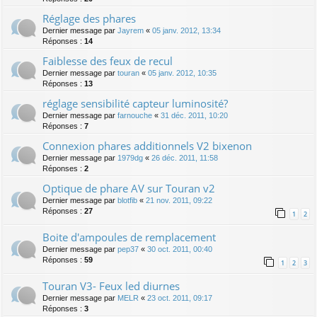
Réglage des phares
Dernier message par
Jayrem
«
05 janv. 2012, 13:34
Réponses :
14
Faiblesse des feux de recul
Dernier message par
touran
«
05 janv. 2012, 10:35
Réponses :
13
réglage sensibilité capteur luminosité?
Dernier message par
farnouche
«
31 déc. 2011, 10:20
Réponses :
7
Connexion phares additionnels V2 bixenon
Dernier message par
1979dg
«
26 déc. 2011, 11:58
Réponses :
2
Optique de phare AV sur Touran v2
Dernier message par
blotfib
«
21 nov. 2011, 09:22
Réponses :
27
1
2
Boite d'ampoules de remplacement
Dernier message par
pep37
«
30 oct. 2011, 00:40
Réponses :
59
1
2
3
Touran V3- Feux led diurnes
Dernier message par
MELR
«
23 oct. 2011, 09:17
Réponses :
3