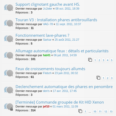
Support clignotant gauche avant HS.
Dernier message par
Jc2eler
«
08 oct. 2011, 18:39
Réponses :
3
Touran V3 : Installation phares antibrouillards
Dernier message par
VAG-78
«
11 sept. 2011, 10:37
Réponses :
11
Fonctionnement lave-phares ?
Dernier message par
Sarkar
«
25 août 2011, 21:27
Réponses :
5
Allumage automatique feux : détails et particularités
Dernier message par
fab01
«
06 juil. 2011, 14:59
Réponses :
101
1
2
3
4
5
Feux de croissements toujours allumés
Dernier message par
Flobzh
«
23 juin 2011, 00:32
Réponses :
61
1
2
3
Declenchement automatique des phares en penombre
Dernier message par
den's
«
17 avr. 2011, 17:45
Réponses :
3
[Terminée] Commande groupée de Kit HID Xenon
Dernier message par
jef10
«
01 mars 2011, 11:09
Réponses :
314
1
10
11
12
13
…