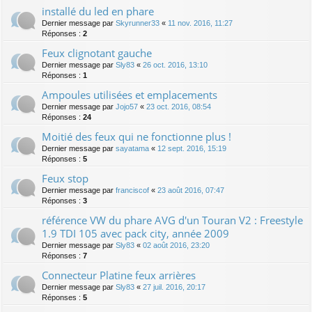
installé du led en phare
Dernier message par
Skyrunner33
«
11 nov. 2016, 11:27
Réponses :
2
Feux clignotant gauche
Dernier message par
Sly83
«
26 oct. 2016, 13:10
Réponses :
1
Ampoules utilisées et emplacements
Dernier message par
Jojo57
«
23 oct. 2016, 08:54
Réponses :
24
Moitié des feux qui ne fonctionne plus !
Dernier message par
sayatama
«
12 sept. 2016, 15:19
Réponses :
5
Feux stop
Dernier message par
franciscof
«
23 août 2016, 07:47
Réponses :
3
référence VW du phare AVG d'un Touran V2 : Freestyle
1.9 TDI 105 avec pack city, année 2009
Dernier message par
Sly83
«
02 août 2016, 23:20
Réponses :
7
Connecteur Platine feux arrières
Dernier message par
Sly83
«
27 juil. 2016, 20:17
Réponses :
5