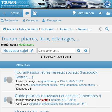
TouranPassion
Accueil
Faire un don
Le forum des propriétaires ou futurs acquéreurs du Volkswagen Touran
cc
Rechercher
or
Connexion
e
S’enregistrer
on
’e
ès
u
m
ne
nr
R
Accueil
Index du forum
Le touran dans ses versions I (V1 V2 V3) et II ...
Touran : les équipements électriques et électroniques
Touran : phares, feux, éclairages, ...
e
ra
m
br
xi
eg
Touran : phares, feux, éclairages, ...
c
pi
s
es
on
ist
Modérateur :
Modérateurs
h
Rechercher
Recherche av
Nouveau sujet
de
re
e
r
175 sujets • Page
1
sur
1
r
c
Annonces
h
TouranPassion et les réseaux sociaux (Facebook,
e
Twitter, ...)
r
Dernier message par
gnanvofredy
«
13 oct. 2025, 16:19
Posté dans
Fonctionnement du site : avis, demande, observations, ...
Réponses :
6
Guide pour les nouveaux ( et anciens ) membres :)
Dernier message par
jef10
«
10 mars 2013, 09:39
Posté dans
Accueil et présentations des membres de TP :)