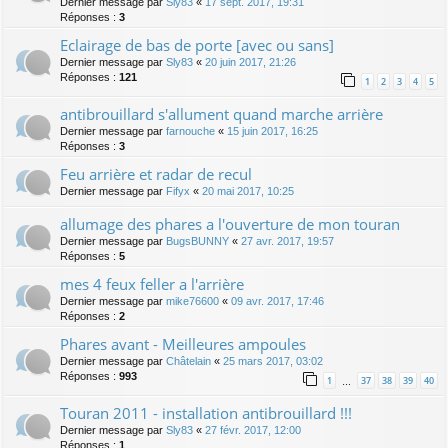
Dernier message par
Sly83
«
17 sept. 2017, 19:31
Réponses :
3
Eclairage de bas de porte [avec ou sans]
Dernier message par
Sly83
«
20 juin 2017, 21:26
Réponses :
121
1
2
3
4
5
antibrouillard s'allument quand marche arrière
Dernier message par
farnouche
«
15 juin 2017, 16:25
Réponses :
3
Feu arrière et radar de recul
Dernier message par
Fifyx
«
20 mai 2017, 10:25
allumage des phares a l'ouverture de mon touran
Dernier message par
BugsBUNNY
«
27 avr. 2017, 19:57
Réponses :
5
mes 4 feux feller a l'arrière
Dernier message par
mike76600
«
09 avr. 2017, 17:46
Réponses :
2
Phares avant - Meilleures ampoules
Dernier message par
Châtelain
«
25 mars 2017, 03:02
Réponses :
993
1
37
38
39
40
…
Touran 2011 - installation antibrouillard !!!
Dernier message par
Sly83
«
27 févr. 2017, 12:00
Réponses :
1