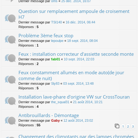
Dernier message par
oms
«
25 déc. 2014, 16:07
Question sur remplacement ampoule de croisement
H7
Dernier message par
TSI140
«
16 déc. 2014, 06:44
Réponses :
5
Problème 3ème feux stop
Dernier message par
lepoulpe
«
18 sept. 2014, 08:04
Réponses :
1
Feux : installation correcteur d'assiette seconde monte
Dernier message par
fab01
«
10 sept. 2014, 22:03
Réponses :
2
Feux constamment allumés en mode auto(de jour
comme de nuit)
Dernier message par
Sly83
«
03 sept. 2014, 13:48
Réponses :
5
Installation lave-phare d'origine VW sur CrossTouran
Dernier message par
the_squal31
«
21 août 2014, 10:21
Réponses :
4
Antibrouillards - Démontage
Dernier message par
Gaby
«
12 août 2014, 23:02
Réponses :
55
1
2
3
Changement des clignotants par des lampes chromées