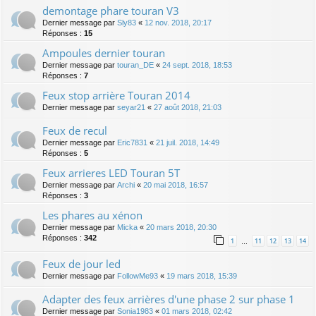
demontage phare touran V3
Dernier message par
Sly83
«
12 nov. 2018, 20:17
Réponses :
15
Ampoules dernier touran
Dernier message par
touran_DE
«
24 sept. 2018, 18:53
Réponses :
7
Feux stop arrière Touran 2014
Dernier message par
seyar21
«
27 août 2018, 21:03
Feux de recul
Dernier message par
Eric7831
«
21 juil. 2018, 14:49
Réponses :
5
Feux arrieres LED Touran 5T
Dernier message par
Archi
«
20 mai 2018, 16:57
Réponses :
3
Les phares au xénon
Dernier message par
Micka
«
20 mars 2018, 20:30
Réponses :
342
1
11
12
13
14
…
Feux de jour led
Dernier message par
FollowMe93
«
19 mars 2018, 15:39
Adapter des feux arrières d'une phase 2 sur phase 1
Dernier message par
Sonia1983
«
01 mars 2018, 02:42