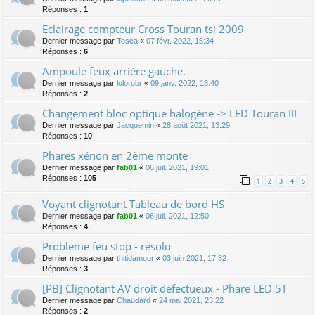
Réponses :
1
Eclairage compteur Cross Touran tsi 2009
Dernier message par
Tosca
«
07 févr. 2022, 15:34
Réponses :
6
Ampoule feux arrière gauche.
Dernier message par
lolorobr
«
09 janv. 2022, 18:40
Réponses :
2
Changement bloc optique halogène -> LED Touran III
Dernier message par
Jacquemin
«
28 août 2021, 13:29
Réponses :
10
Phares xénon en 2ème monte
Dernier message par
fab01
«
06 juil. 2021, 19:01
Réponses :
105
1
2
3
4
5
Voyant clignotant Tableau de bord HS
Dernier message par
fab01
«
06 juil. 2021, 12:50
Réponses :
4
Probleme feu stop - résolu
Dernier message par
thitidamour
«
03 juin 2021, 17:32
Réponses :
3
[PB] Clignotant AV droit défectueux - Phare LED 5T
Dernier message par
Chaudard
«
24 mai 2021, 23:22
Réponses :
2