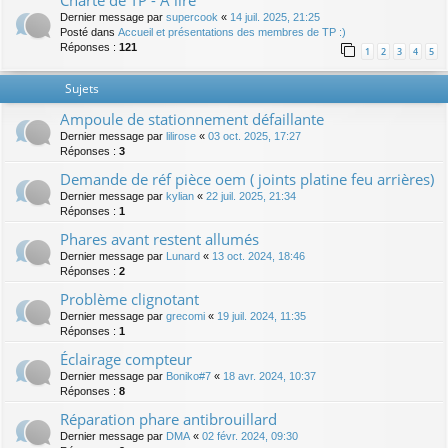
Charte de TP - A lire
Dernier message par
supercook
«
14 juil. 2025, 21:25
Posté dans
Accueil et présentations des membres de TP :)
Réponses :
121
1
2
3
4
5
Sujets
Ampoule de stationnement défaillante
Dernier message par
lilirose
«
03 oct. 2025, 17:27
Réponses :
3
Demande de réf pièce oem ( joints platine feu arrières)
Dernier message par
kylian
«
22 juil. 2025, 21:34
Réponses :
1
Phares avant restent allumés
Dernier message par
Lunard
«
13 oct. 2024, 18:46
Réponses :
2
Problème clignotant
Dernier message par
grecomi
«
19 juil. 2024, 11:35
Réponses :
1
Éclairage compteur
Dernier message par
Boniko#7
«
18 avr. 2024, 10:37
Réponses :
8
Réparation phare antibrouillard
Dernier message par
DMA
«
02 févr. 2024, 09:30