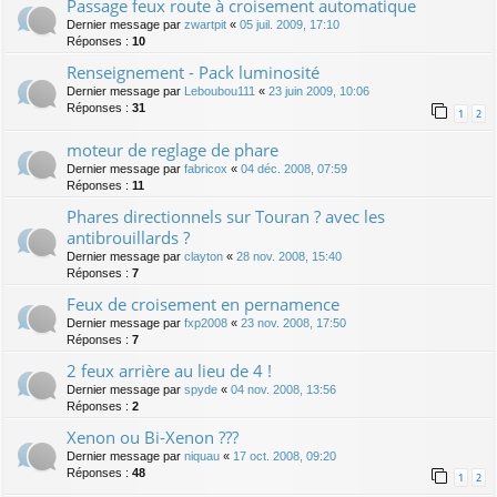
Passage feux route à croisement automatique
Dernier message par
zwartpit
«
05 juil. 2009, 17:10
Réponses :
10
Renseignement - Pack luminosité
Dernier message par
Leboubou111
«
23 juin 2009, 10:06
Réponses :
31
1
2
moteur de reglage de phare
Dernier message par
fabricox
«
04 déc. 2008, 07:59
Réponses :
11
Phares directionnels sur Touran ? avec les
antibrouillards ?
Dernier message par
clayton
«
28 nov. 2008, 15:40
Réponses :
7
Feux de croisement en pernamence
Dernier message par
fxp2008
«
23 nov. 2008, 17:50
Réponses :
7
2 feux arrière au lieu de 4 !
Dernier message par
spyde
«
04 nov. 2008, 13:56
Réponses :
2
Xenon ou Bi-Xenon ???
Dernier message par
niquau
«
17 oct. 2008, 09:20
Réponses :
48
1
2