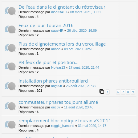
De l'eau dans le clignotant du rétroviseur
Dernier message par
nico33410
«
08 mars 2021, 00:21
Réponses :
4
Feux de jour Touran 2016
Dernier message par
sageHR
«
26 déc. 2020, 16:09
Réponses :
2
Plus de clignotements lors du verouillage
Dernier message par
annon
«
09 oct. 2020, 20:51
Réponses :
1
PB feux de jour et position...
Dernier message par
Nofear13
«
17 sept. 2020, 21:44
Réponses :
2
Installation phares antibrouillard
Dernier message par
mig95fr
«
26 août 2020, 21:33
Réponses :
201
1
6
7
8
9
…
commutateur phares toujours allumé
Dernier message par
eric67
«
11 août 2020, 23:46
Réponses :
4
remplacement bloc optique touran v3 2011
Dernier message par
reggie_hamond
«
31 mai 2020, 14:17
Réponses :
4