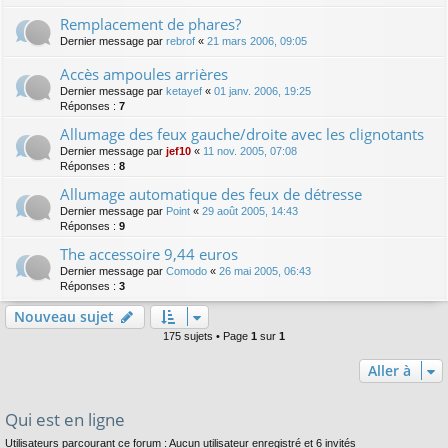
Remplacement de phares?
Dernier message par
rebrof
«
21 mars 2006, 09:05
Accès ampoules arrières
Dernier message par
ketayef
«
01 janv. 2006, 19:25
Réponses :
7
Allumage des feux gauche/droite avec les clignotants
Dernier message par
jef10
«
11 nov. 2005, 07:08
Réponses :
8
Allumage automatique des feux de détresse
Dernier message par
Point
«
29 août 2005, 14:43
Réponses :
9
The accessoire 9,44 euros
Dernier message par
Comodo
«
26 mai 2005, 06:43
Réponses :
3
Nouveau sujet
175 sujets • Page
1
sur
1
Aller à
Qui est en ligne
Utilisateurs parcourant ce forum : Aucun utilisateur enregistré et 6 invités