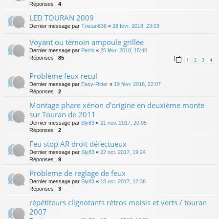
Réponses :
4
LED TOURAN 2009
Dernier message par
Tristan636
«
28 févr. 2018, 23:03
Voyant ou témoin ampoule grillée
Dernier message par
Pezin
«
25 févr. 2018, 15:40
Réponses :
85
1
2
3
4
Problème feux recul
Dernier message par
Easy-Rider
«
19 févr. 2018, 22:07
Réponses :
2
Montage phare xénon d'origine en deuxième monte
sur Touran de 2011
Dernier message par
Sly83
«
21 nov. 2017, 20:05
Réponses :
2
Feu stop AR droit défectueux
Dernier message par
Sly83
«
22 oct. 2017, 19:24
Réponses :
9
Probleme de reglage de feux
Dernier message par
Sly83
«
18 oct. 2017, 12:38
Réponses :
3
répétiteurs clignotants rétros moisis et verts / touran
2007