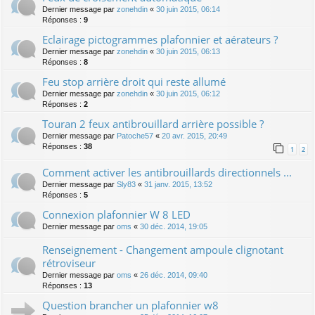
Dernier message par
zonehdin
«
30 juin 2015, 06:14
Réponses :
9
Eclairage pictogrammes plafonnier et aérateurs ?
Dernier message par
zonehdin
«
30 juin 2015, 06:13
Réponses :
8
Feu stop arrière droit qui reste allumé
Dernier message par
zonehdin
«
30 juin 2015, 06:12
Réponses :
2
Touran 2 feux antibrouillard arrière possible ?
Dernier message par
Patoche57
«
20 avr. 2015, 20:49
Réponses :
38
1
2
Comment activer les antibrouillards directionnels ...
Dernier message par
Sly83
«
31 janv. 2015, 13:52
Réponses :
5
Connexion plafonnier W 8 LED
Dernier message par
oms
«
30 déc. 2014, 19:05
Renseignement - Changement ampoule clignotant
rétroviseur
Dernier message par
oms
«
26 déc. 2014, 09:40
Réponses :
13
Question brancher un plafonnier w8