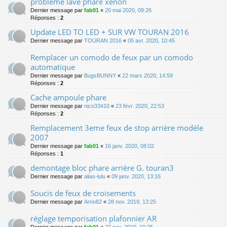
problème lave phare xénon
Dernier message par
fab01
«
20 mai 2020, 09:26
Réponses :
2
Update LED TO LED + SUR VW TOURAN 2016
Dernier message par
TOURAN 2016
«
05 avr. 2020, 10:45
Remplacer un comodo de feux par un comodo
automatique
Dernier message par
BugsBUNNY
«
22 mars 2020, 14:59
Réponses :
2
Cache ampoule phare
Dernier message par
nico33410
«
23 févr. 2020, 22:53
Réponses :
2
Remplacement 3eme feux de stop arrière modèle
2007
Dernier message par
fab01
«
16 janv. 2020, 08:02
Réponses :
1
demontage bloc phare arrière G. touran3
Dernier message par
alias-lulu
«
09 janv. 2020, 13:16
Soucis de feux de croisements
Dernier message par
Arno82
«
28 nov. 2019, 13:25
réglage temporisation plafonnier AR