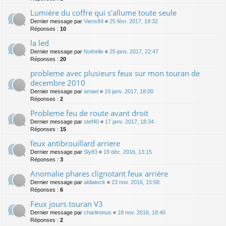
Lumière du coffre qui s'allume toute seule
Dernier message par
Viens84
«
25 févr. 2017, 19:32
Réponses :
10
la led
Dernier message par
Nothelle
«
25 janv. 2017, 22:47
Réponses :
20
probleme avec plusieurs feux sur mon touran de
decembre 2010
Dernier message par
amael
«
19 janv. 2017, 18:00
Réponses :
2
Probleme feu de route avant droit
Dernier message par
stef40
«
17 janv. 2017, 18:34
Réponses :
15
feux antibrouillard arriere
Dernier message par
Sly83
«
19 déc. 2016, 13:15
Réponses :
3
Anomalie phares clignotant feux arrière
Dernier message par
aldiateck
«
23 nov. 2016, 15:58
Réponses :
6
Feux jours touran V3
Dernier message par
charliminus
«
18 nov. 2016, 18:40
Réponses :
2