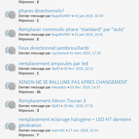
Réponses :
2
phares directionnels?
Dernier message par
BugsBUNNY
«
01 juin 2019, 16:43
Réponses :
1
Remplacer commodo phare "standard" par "auto"
Dernier message par
BugsBUNNY
«
01 juin 2019, 16:41
Réponses :
2
Feux directionnel (antibrouillard)
Dernier message par
rsystema
«
31 mars 2019, 17:18
remplacement ampoules par led
Dernier message par
Sly83
«
09 févr. 2019, 22:11
Réponses :
1
XENON NE SE RALLUME PAS APRES CHANGEMENT
Dernier message par
minustitus
«
01 févr. 2019, 14:37
Réponses :
21
Remplacement Xénon Touran 3
Dernier message par
Sly83
«
28 déc. 2018, 07:11
Réponses :
3
remplacement éclairage halogène > LED H7 derniere
génération
Dernier message par
marco91
«
27 nov. 2018, 15:14
Réponses :
7