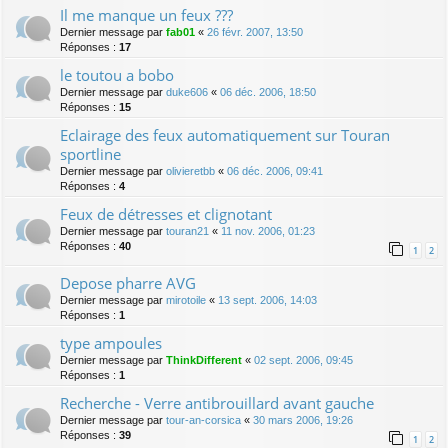
Il me manque un feux ???
Dernier message par
fab01
«
26 févr. 2007, 13:50
Réponses :
17
le toutou a bobo
Dernier message par
duke606
«
06 déc. 2006, 18:50
Réponses :
15
Eclairage des feux automatiquement sur Touran
sportline
Dernier message par
olivieretbb
«
06 déc. 2006, 09:41
Réponses :
4
Feux de détresses et clignotant
Dernier message par
touran21
«
11 nov. 2006, 01:23
Réponses :
40
1
2
Depose pharre AVG
Dernier message par
mirotoile
«
13 sept. 2006, 14:03
Réponses :
1
type ampoules
Dernier message par
ThinkDifferent
«
02 sept. 2006, 09:45
Réponses :
1
Recherche - Verre antibrouillard avant gauche
Dernier message par
tour-an-corsica
«
30 mars 2006, 19:26
Réponses :
39
1
2