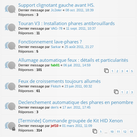
Support clignotant gauche avant HS.
Dernier message par
Jc2eler
«
08 oct. 2011, 18:39
Réponses :
3
Touran V3 : Installation phares antibrouillards
Dernier message par
VAG-78
«
11 sept. 2011, 10:37
Réponses :
11
Fonctionnement lave-phares ?
Dernier message par
Sarkar
«
25 août 2011, 21:27
Réponses :
5
Allumage automatique feux : détails et particularités
Dernier message par
fab01
«
06 juil. 2011, 14:59
Réponses :
101
1
2
3
4
5
Feux de croissements toujours allumés
Dernier message par
Flobzh
«
23 juin 2011, 00:32
Réponses :
61
1
2
3
Declenchement automatique des phares en penombre
Dernier message par
den's
«
17 avr. 2011, 17:45
Réponses :
3
[Terminée] Commande groupée de Kit HID Xenon
Dernier message par
jef10
«
01 mars 2011, 11:09
Réponses :
314
1
10
11
12
13
…