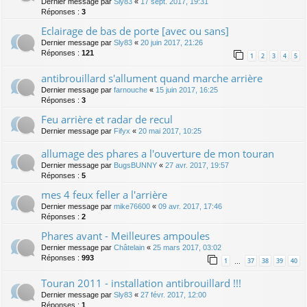
Dernier message par
Sly83
«
17 sept. 2017, 19:31
Réponses :
3
Eclairage de bas de porte [avec ou sans]
Dernier message par
Sly83
«
20 juin 2017, 21:26
Réponses :
121
1
2
3
4
5
antibrouillard s'allument quand marche arrière
Dernier message par
farnouche
«
15 juin 2017, 16:25
Réponses :
3
Feu arrière et radar de recul
Dernier message par
Fifyx
«
20 mai 2017, 10:25
allumage des phares a l'ouverture de mon touran
Dernier message par
BugsBUNNY
«
27 avr. 2017, 19:57
Réponses :
5
mes 4 feux feller a l'arrière
Dernier message par
mike76600
«
09 avr. 2017, 17:46
Réponses :
2
Phares avant - Meilleures ampoules
Dernier message par
Châtelain
«
25 mars 2017, 03:02
Réponses :
993
1
37
38
39
40
…
Touran 2011 - installation antibrouillard !!!
Dernier message par
Sly83
«
27 févr. 2017, 12:00
Réponses :
1