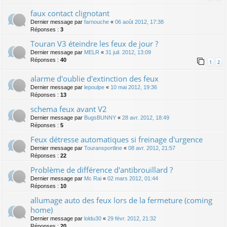
faux contact clignotant
Dernier message par
farnouche
«
06 août 2012, 17:38
Réponses :
3
Touran V3 éteindre les feux de jour ?
Dernier message par
MELR
«
31 juil. 2012, 13:09
Réponses :
40
1
2
alarme d'oublie d'extinction des feux
Dernier message par
lepoulpe
«
10 mai 2012, 19:36
Réponses :
13
schema feux avant V2
Dernier message par
BugsBUNNY
«
28 avr. 2012, 18:49
Réponses :
5
Feux détresse automatiques si freinage d'urgence
Dernier message par
Touransportline
«
08 avr. 2012, 21:57
Réponses :
22
Problème de différence d'antibrouillard ?
Dernier message par
Mc Rai
«
02 mars 2012, 01:44
Réponses :
10
allumage auto des feux lors de la fermeture (coming
home)
Dernier message par
loldu30
«
29 févr. 2012, 21:32
Réponses :
20