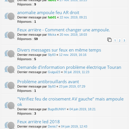
Dernier message par
fab01
«
27 nov. 2019, 10:25
Réponses :
9
anomalie ampoule feu AR droit
Dernier message par
fab01
«
22 nov. 2019, 09:21
Réponses :
1
Feux arrière - Comment changer une ampoule.
Dernier message par
Micka
«
20 nov. 2019, 18:03
Réponses :
59
1
2
3
Divers messages sur feux en même temps
Dernier message par
Sly83
«
12 nov. 2019, 16:16
Réponses :
5
Demande d'information problème électrique Touran
Dernier message par
Guigui23
«
30 juil. 2019, 11:23
Problème antibrouillards avant
Dernier message par
Sly83
«
23 juin 2019, 07:29
Réponses :
1
"Vérifiez feu de croisement AV gauche" mais ampoule
ok
Dernier message par
BugsBUNNY
«
04 juin 2019, 18:21
Réponses :
3
Feux arrière led 2018
Dernier message par
Denis7
«
04 juin 2019, 12:43