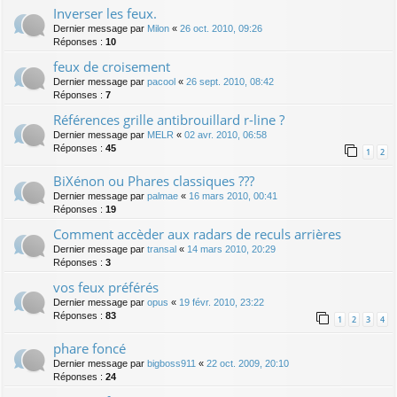
Inverser les feux.
Dernier message par
Milon
«
26 oct. 2010, 09:26
Réponses :
10
feux de croisement
Dernier message par
pacool
«
26 sept. 2010, 08:42
Réponses :
7
Références grille antibrouillard r-line ?
Dernier message par
MELR
«
02 avr. 2010, 06:58
Réponses :
45
1
2
BiXénon ou Phares classiques ???
Dernier message par
palmae
«
16 mars 2010, 00:41
Réponses :
19
Comment accèder aux radars de reculs arrières
Dernier message par
transal
«
14 mars 2010, 20:29
Réponses :
3
vos feux préférés
Dernier message par
opus
«
19 févr. 2010, 23:22
Réponses :
83
1
2
3
4
phare foncé
Dernier message par
bigboss911
«
22 oct. 2009, 20:10
Réponses :
24