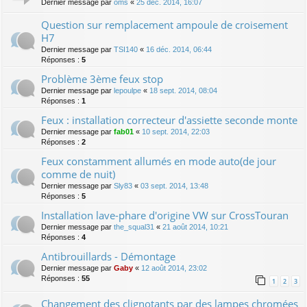
Dernier message par
oms
«
25 déc. 2014, 16:07
Question sur remplacement ampoule de croisement
H7
Dernier message par
TSI140
«
16 déc. 2014, 06:44
Réponses :
5
Problème 3ème feux stop
Dernier message par
lepoulpe
«
18 sept. 2014, 08:04
Réponses :
1
Feux : installation correcteur d'assiette seconde monte
Dernier message par
fab01
«
10 sept. 2014, 22:03
Réponses :
2
Feux constamment allumés en mode auto(de jour
comme de nuit)
Dernier message par
Sly83
«
03 sept. 2014, 13:48
Réponses :
5
Installation lave-phare d'origine VW sur CrossTouran
Dernier message par
the_squal31
«
21 août 2014, 10:21
Réponses :
4
Antibrouillards - Démontage
Dernier message par
Gaby
«
12 août 2014, 23:02
Réponses :
55
1
2
3
Changement des clignotants par des lampes chromées