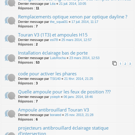
Dernier message par
Léa
«
21 juil. 2014, 10:05
Réponses :
11
Remplacements optique xenon par optique dayline ?
Dernier message par
the_squal31
«
17 juil. 2014, 11:17
Réponses :
7
Touran V3 (1T3) et ampoules H15
Dernier message par
esl78
«
25 mars 2014, 12:57
Réponses :
2
Installation éclairage bas de porte
Dernier message par
LuisRocha
«
23 mars 2014, 12:53
Réponses :
53
1
2
3
code pour activer les phares
Dernier message par
TSI140
«
21 févr. 2014, 21:25
Réponses :
3
Quelle ampoule pour les feux de position ???
Dernier message par
ysteph
«
06 janv. 2014, 18:46
Réponses :
7
Ampoule antibrouillard Touran V3
Dernier message par
borated
«
25 nov. 2013, 21:28
Réponses :
6
projecteurs antibrouillard éclairage statique
d'intersection