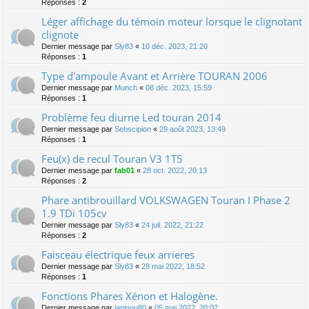
Réponses :
2
Léger affichage du témoin moteur lorsque le clignotant
clignote
Dernier message par
Sly83
«
10 déc. 2023, 21:20
Réponses :
1
Type d'ampoule Avant et Arrière TOURAN 2006
Dernier message par
Munch
«
08 déc. 2023, 15:59
Réponses :
1
Problème feu diurne Led touran 2014
Dernier message par
Sebscipion
«
29 août 2023, 13:49
Réponses :
1
Feu(x) de recul Touran V3 1T5
Dernier message par
fab01
«
28 oct. 2022, 20:13
Réponses :
2
Phare antibrouillard VOLKSWAGEN Touran I Phase 2
1.9 TDi 105cv
Dernier message par
Sly83
«
24 juil. 2022, 21:22
Réponses :
2
Faisceau électrique feux arrieres
Dernier message par
Sly83
«
28 mai 2022, 18:52
Réponses :
1
Fonctions Phares Xénon et Halogène.
Dernier message par
lapinou80
«
05 mai 2022, 20:07