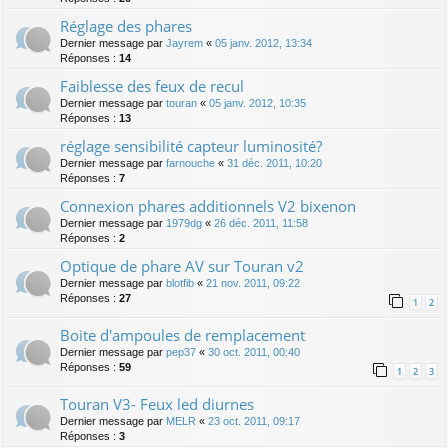
Réglage des phares
Dernier message par
Jayrem
«
05 janv. 2012, 13:34
Réponses :
14
Faiblesse des feux de recul
Dernier message par
touran
«
05 janv. 2012, 10:35
Réponses :
13
réglage sensibilité capteur luminosité?
Dernier message par
farnouche
«
31 déc. 2011, 10:20
Réponses :
7
Connexion phares additionnels V2 bixenon
Dernier message par
1979dg
«
26 déc. 2011, 11:58
Réponses :
2
Optique de phare AV sur Touran v2
Dernier message par
blotfib
«
21 nov. 2011, 09:22
Réponses :
27
1
2
Boite d'ampoules de remplacement
Dernier message par
pep37
«
30 oct. 2011, 00:40
Réponses :
59
1
2
3
Touran V3- Feux led diurnes
Dernier message par
MELR
«
23 oct. 2011, 09:17
Réponses :
3