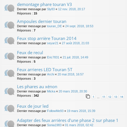
demontage phare touran V3
Dernier message par
Sly83
«
12 nov. 2018, 20:17
Réponses :
15
Ampoules dernier touran
Dernier message par
touran_DE
«
24 sept. 2018, 18:53
Réponses :
7
Feux stop arrière Touran 2014
Dernier message par
seyar21
«
27 août 2018, 21:03
Feux de recul
Dernier message par
Eric7831
«
21 juil. 2018, 14:49
Réponses :
5
Feux arrieres LED Touran 5T
Dernier message par
Archi
«
20 mai 2018, 16:57
Réponses :
3
Les phares au xénon
Dernier message par
Micka
«
20 mars 2018, 20:30
Réponses :
342
1
11
12
13
14
…
Feux de jour led
Dernier message par
FollowMe93
«
19 mars 2018, 15:39
Adapter des feux arrières d'une phase 2 sur phase 1
Dernier message par
Sonia1983
«
01 mars 2018, 02:42