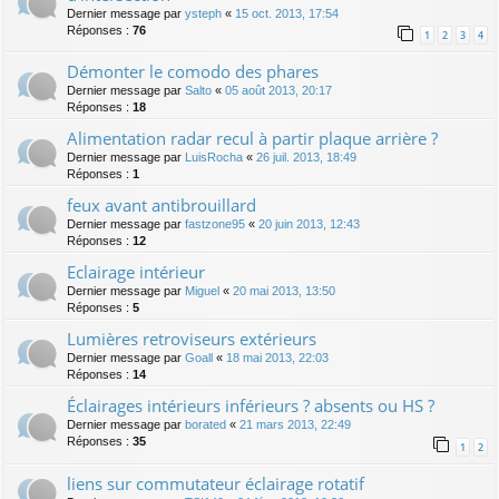
Dernier message par
ysteph
«
15 oct. 2013, 17:54
Réponses :
76
1
2
3
4
Démonter le comodo des phares
Dernier message par
Salto
«
05 août 2013, 20:17
Réponses :
18
Alimentation radar recul à partir plaque arrière ?
Dernier message par
LuisRocha
«
26 juil. 2013, 18:49
Réponses :
1
feux avant antibrouillard
Dernier message par
fastzone95
«
20 juin 2013, 12:43
Réponses :
12
Eclairage intérieur
Dernier message par
Miguel
«
20 mai 2013, 13:50
Réponses :
5
Lumières retroviseurs extérieurs
Dernier message par
Goall
«
18 mai 2013, 22:03
Réponses :
14
Éclairages intérieurs inférieurs ? absents ou HS ?
Dernier message par
borated
«
21 mars 2013, 22:49
Réponses :
35
1
2
liens sur commutateur éclairage rotatif