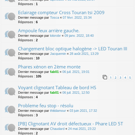
Réponses :
1
Eclairage compteur Cross Touran tsi 2009
Dernier message par
Tosca
«
07 févr. 2022, 15:34
Réponses :
6
Ampoule feux arrière gauche.
Dernier message par
lolorobr
«
09 janv. 2022, 18:40
Réponses :
2
Changement bloc optique halogène -> LED Touran III
Dernier message par
Jacquemin
«
28 août 2021, 13:29
Réponses :
10
Phares xénon en 2ème monte
Dernier message par
fab01
«
06 juil. 2021, 19:01
Réponses :
105
1
2
3
4
5
Voyant clignotant Tableau de bord HS
Dernier message par
fab01
«
06 juil. 2021, 12:50
Réponses :
4
Probleme feu stop - résolu
Dernier message par
thitidamour
«
03 juin 2021, 17:32
Réponses :
3
[PB] Clignotant AV droit défectueux - Phare LED 5T
Dernier message par
Chaudard
«
24 mai 2021, 23:22
Réponses :
2