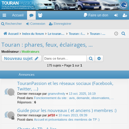
TouranPassion
Accueil
Faire un don
Le forum des propriétaires ou futurs acquéreurs du Volkswagen Touran
cc
Rechercher
or
Connexion
e
S’enregistrer
on
’e
ès
u
m
ne
nr
R
Accueil
Index du forum
Le touran dans ses versions I (V1 V2 V3) et II ...
Touran : les équipements électriques et électroniques
Touran : phares, feux, éclairages, ...
e
ra
m
br
xi
eg
Touran : phares, feux, éclairages, ...
c
pi
s
es
on
ist
Modérateur :
Modérateurs
h
Rechercher
Recherche av
Nouveau sujet
de
re
e
r
175 sujets • Page
1
sur
1
r
c
Annonces
h
TouranPassion et les réseaux sociaux (Facebook,
e
Twitter, ...)
r
Dernier message par
gnanvofredy
«
13 oct. 2025, 16:19
Posté dans
Fonctionnement du site : avis, demande, observations, ...
Réponses :
6
Guide pour les nouveaux ( et anciens ) membres :)
Dernier message par
jef10
«
10 mars 2013, 09:39
Posté dans
Accueil et présentations des membres de TP :)