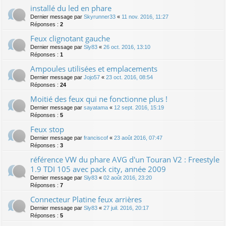
installé du led en phare
Dernier message par
Skyrunner33
«
11 nov. 2016, 11:27
Réponses :
2
Feux clignotant gauche
Dernier message par
Sly83
«
26 oct. 2016, 13:10
Réponses :
1
Ampoules utilisées et emplacements
Dernier message par
Jojo57
«
23 oct. 2016, 08:54
Réponses :
24
Moitié des feux qui ne fonctionne plus !
Dernier message par
sayatama
«
12 sept. 2016, 15:19
Réponses :
5
Feux stop
Dernier message par
franciscof
«
23 août 2016, 07:47
Réponses :
3
référence VW du phare AVG d'un Touran V2 : Freestyle
1.9 TDI 105 avec pack city, année 2009
Dernier message par
Sly83
«
02 août 2016, 23:20
Réponses :
7
Connecteur Platine feux arrières
Dernier message par
Sly83
«
27 juil. 2016, 20:17
Réponses :
5