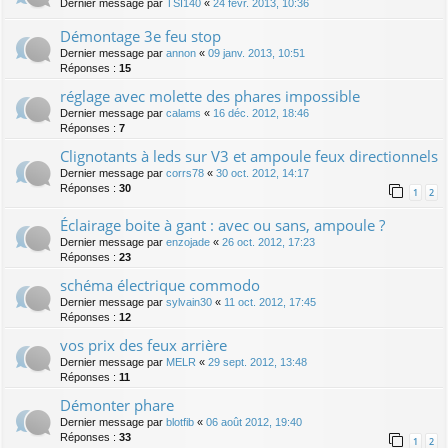
Dernier message par
TSI140
«
24 févr. 2013, 10:36
Démontage 3e feu stop
Dernier message par
annon
«
09 janv. 2013, 10:51
Réponses :
15
réglage avec molette des phares impossible
Dernier message par
calams
«
16 déc. 2012, 18:46
Réponses :
7
Clignotants à leds sur V3 et ampoule feux directionnels
Dernier message par
corrs78
«
30 oct. 2012, 14:17
Réponses :
30
1
2
Éclairage boite à gant : avec ou sans, ampoule ?
Dernier message par
enzojade
«
26 oct. 2012, 17:23
Réponses :
23
schéma électrique commodo
Dernier message par
sylvain30
«
11 oct. 2012, 17:45
Réponses :
12
vos prix des feux arrière
Dernier message par
MELR
«
29 sept. 2012, 13:48
Réponses :
11
Démonter phare
Dernier message par
blotfib
«
06 août 2012, 19:40
Réponses :
33
1
2