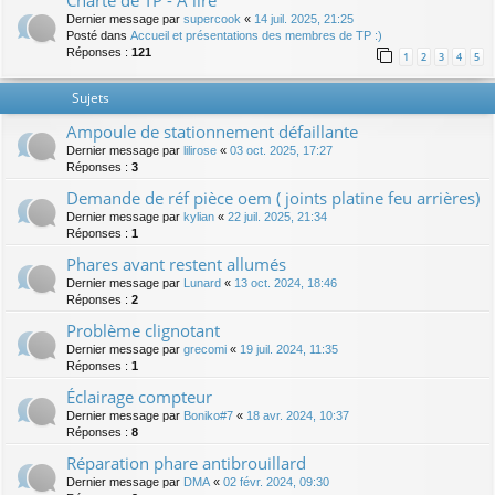
Charte de TP - A lire
Dernier message par
supercook
«
14 juil. 2025, 21:25
Posté dans
Accueil et présentations des membres de TP :)
Réponses :
121
1
2
3
4
5
Sujets
Ampoule de stationnement défaillante
Dernier message par
lilirose
«
03 oct. 2025, 17:27
Réponses :
3
Demande de réf pièce oem ( joints platine feu arrières)
Dernier message par
kylian
«
22 juil. 2025, 21:34
Réponses :
1
Phares avant restent allumés
Dernier message par
Lunard
«
13 oct. 2024, 18:46
Réponses :
2
Problème clignotant
Dernier message par
grecomi
«
19 juil. 2024, 11:35
Réponses :
1
Éclairage compteur
Dernier message par
Boniko#7
«
18 avr. 2024, 10:37
Réponses :
8
Réparation phare antibrouillard
Dernier message par
DMA
«
02 févr. 2024, 09:30