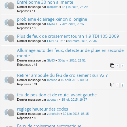
Entré borne 30 non alimente
Dernier message par
djedje93
«
18 juin 2016, 23:29
Réponses :
1
probleme éclairage xénon d' origine
Dernier message par
Sly83
«
17 avr. 2016, 20:47
Réponses :
3
Plus de feux de croisement touran 1,9 TDI 105 2009
Dernier message par
FREDO1967
«
04 mars 2016, 22:36
Allumage auto des feux, détecteur de pluie en seconde
monte
Dernier message par
Sly83
«
30 janv. 2016, 21:51
Réponses :
44
1
2
Retirer ampoule du feu de croisement sur V2 ?
Dernier message par
motcha
«
16 août 2015, 00:23
Réponses :
31
1
2
feu de position et de route, avant gauche
Dernier message par
abouam
«
18 juil. 2015, 19:57
reglage hauteur des codes
Dernier message par
zonehdin
«
30 juin 2015, 06:15
Réponses :
8
Feux de croisement automatique