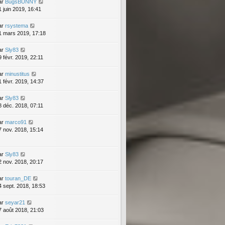
ar
BugsBUNNY
1 juin 2019, 16:41
ar
rsystema
1 mars 2019, 17:18
ar
Sly83
9 févr. 2019, 22:11
ar
minustitus
1 févr. 2019, 14:37
ar
Sly83
8 déc. 2018, 07:11
ar
marco91
7 nov. 2018, 15:14
ar
Sly83
2 nov. 2018, 20:17
ar
touran_DE
4 sept. 2018, 18:53
ar
seyar21
7 août 2018, 21:03