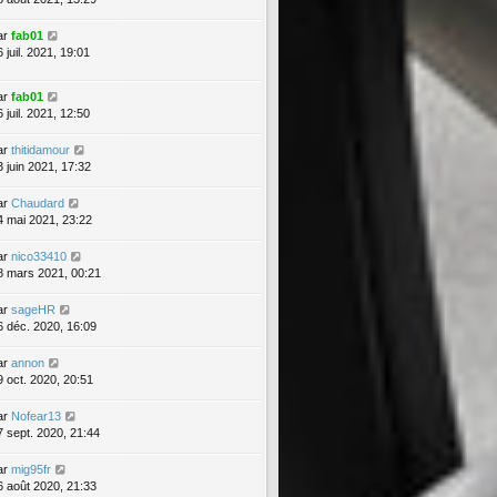
ar
fab01
 juil. 2021, 19:01
ar
fab01
 juil. 2021, 12:50
ar
thitidamour
3 juin 2021, 17:32
ar
Chaudard
4 mai 2021, 23:22
ar
nico33410
8 mars 2021, 00:21
ar
sageHR
6 déc. 2020, 16:09
ar
annon
9 oct. 2020, 20:51
ar
Nofear13
7 sept. 2020, 21:44
ar
mig95fr
6 août 2020, 21:33