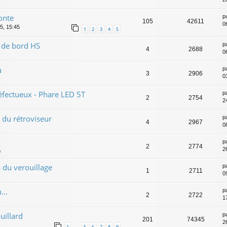
onte
p
105
42611
06
5, 15:45
1
2
3
4
5
 de bord HS
p
4
2688
06
u
p
3
2906
0
défectueux - Phare LED 5T
p
2
2754
2
t du rétroviseur
p
4
2967
0
p
2
2774
2
9
 du verouillage
p
1
2711
0
...
p
2
2722
1
uillard
p
201
74345
2
1
5
6
7
8
9