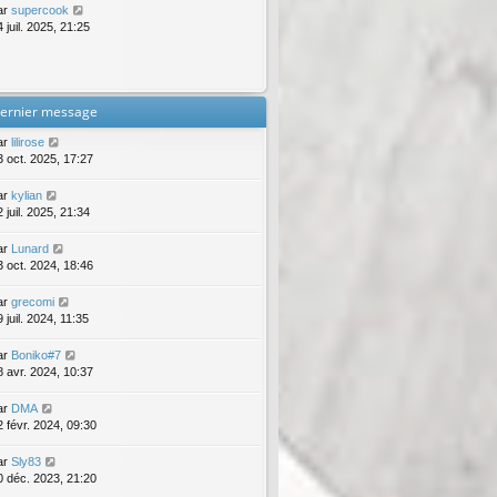
ar
supercook
 juil. 2025, 21:25
ernier message
ar
lilirose
3 oct. 2025, 17:27
ar
kylian
 juil. 2025, 21:34
ar
Lunard
3 oct. 2024, 18:46
ar
grecomi
 juil. 2024, 11:35
ar
Boniko#7
8 avr. 2024, 10:37
ar
DMA
2 févr. 2024, 09:30
ar
Sly83
0 déc. 2023, 21:20