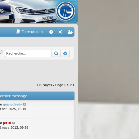
Faire un don
A
FA
on
’e
Q
ne
nr
Rechercher
Recherche avancée
xi
eg
on
ist
re
175 sujets • Page
1
sur
1
r
ernier message
ar
gnanvofredy
3 oct. 2025, 16:19
ar
jef10
0 mars 2013, 09:39