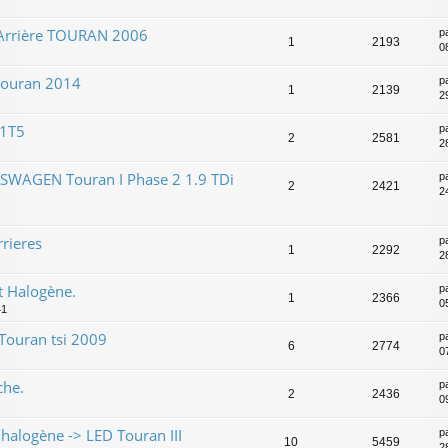
 Arrière TOURAN 2006
p
1
2193
0
touran 2014
p
1
2139
2
 1T5
p
2
2581
2
KSWAGEN Touran I Phase 2 1.9 TDi
p
2
2421
24
rrieres
p
1
2292
2
t Halogène.
p
1
2366
0
41
Touran tsi 2009
p
6
2774
0
che.
p
2
2436
0
halogène -> LED Touran III
p
10
5459
2