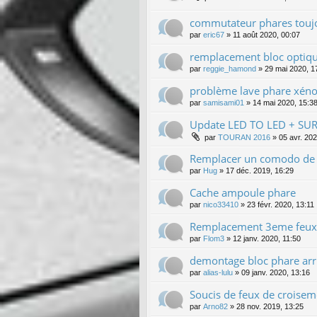
commutateur phares touj
par
eric67
»
11 août 2020, 00:07
remplacement bloc optiq
par
reggie_hamond
»
29 mai 2020, 1
problème lave phare xén
par
samisami01
»
14 mai 2020, 15:3
Update LED TO LED + S
par
TOURAN 2016
»
05 avr. 202
Remplacer un comodo de 
par
Hug
»
17 déc. 2019, 16:29
Cache ampoule phare
par
nico33410
»
23 févr. 2020, 13:11
Remplacement 3eme feux 
par
Flom3
»
12 janv. 2020, 11:50
demontage bloc phare arr
par
alias-lulu
»
09 janv. 2020, 13:16
Soucis de feux de croisem
par
Arno82
»
28 nov. 2019, 13:25