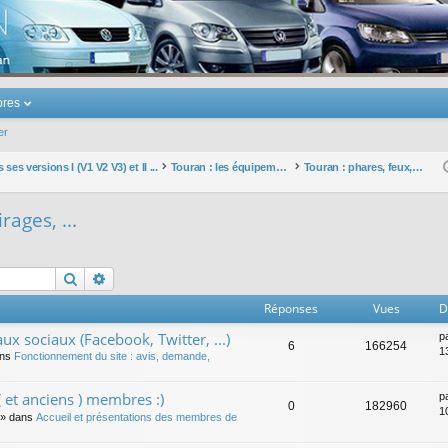
u Volkswagen Touran
res
er
ses versions I (V1 V2 V3) et II ...
Touran : les équipements électriques et électroniques
Touran : phares, feux, éclairages, ...
rages, ...
Rechercher
Recherche avancée
Réponses
Vues
D
ux sociaux (Facebook, Twitter, ...)
p
6
166254
1
ans
Fonctionnement du site : avis, demande,
 et anciens ) membres :)
p
0
182960
1
» dans
Accueil et présentations des membres de