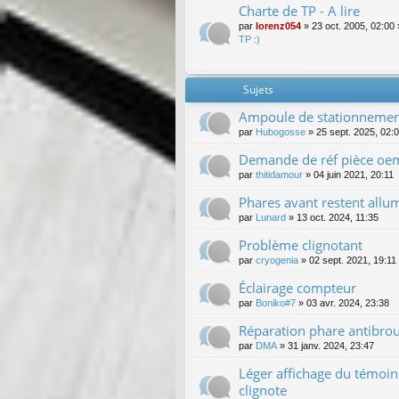
Charte de TP - A lire
par
lorenz054
»
23 oct. 2005, 02:00
TP :)
Sujets
Ampoule de stationnement
par
Hubogosse
»
25 sept. 2025, 02:
Demande de réf pièce oem (
par
thitidamour
»
04 juin 2021, 20:11
Phares avant restent allu
par
Lunard
»
13 oct. 2024, 11:35
Problème clignotant
par
cryogenia
»
02 sept. 2021, 19:11
Éclairage compteur
par
Boniko#7
»
03 avr. 2024, 23:38
Réparation phare antibrou
par
DMA
»
31 janv. 2024, 23:47
Léger affichage du témoin
clignote