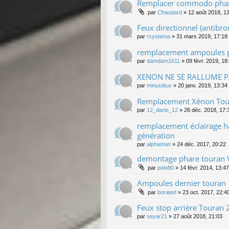
Remplacer commodo phare
par
Chaudard
»
12 août 2018, 1
Feux directionnel (antibrou
par
rsystema
»
31 mars 2019, 17:18
remplacement ampoules p
par
damdam1611
»
09 févr. 2019, 18
XENON NE SE RALLUME 
par
minustitus
»
20 janv. 2019, 13:34
Remplacement Xénon Tou
par
12_darte_12
»
26 déc. 2018, 17:
remplacement éclairage h
génération
par
alphaman
»
24 déc. 2017, 20:22
demontage phare touran 
par
polo80
»
14 févr. 2014, 13:47
Ampoules dernier touran
par
borated
»
23 oct. 2017, 22:4
Feux stop arrière Touran
par
seyar21
»
27 août 2018, 21:03