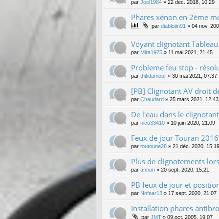
par
Joel1984
»
22 déc. 2018, 10:29
Phares xénon en 2ème m
par
diablotin91
»
04 nov. 200
Voyant clignotant Tableau
par
Mira1975
»
11 mai 2021, 21:45
Probleme feu stop - résol
par
thitidamour
»
30 mai 2021, 07:37
[PB] Clignotant AV droit 
par
Chaudard
»
25 mars 2021, 12:43
De l'eau dans le clignotan
par
nico33410
»
10 juin 2020, 21:09
Feux de jour Touran 2016
par
toutoune28
»
21 déc. 2020, 15:1
Plus de clignotements lors
par
annon
»
20 sept. 2020, 15:21
PB feux de jour et position
par
Nofear13
»
17 sept. 2020, 21:07
Installation phares antibro
par
JMT
»
09 oct. 2005, 19:07