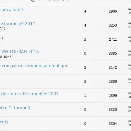
…
ours allumé
p
4
2986
1
ue touran v3 2011
p
4
3253
3
7:43
on
p
2
2711
2
8
UR VW TOURAN 2016
p
0
3385
0
0, 10:45
feux par un comodo automatique
p
2
3142
2
p
2
2889
2
de stop arrière modèle 2007
p
1
2896
1
ière G. touran3
p
0
3330
0
ents
p
0
3354
2