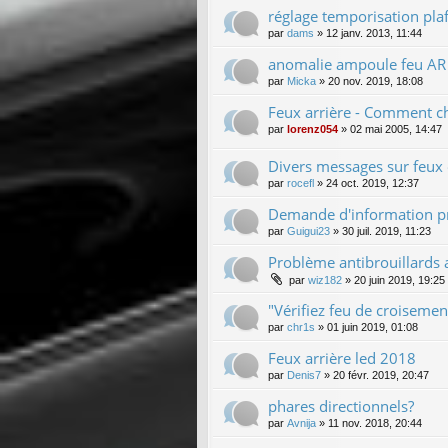
réglage temporisation pla
par
dams
»
12 janv. 2013, 11:44
anomalie ampoule feu AR 
par
Micka
»
20 nov. 2019, 18:08
Feux arrière - Comment c
par
lorenz054
»
02 mai 2005, 14:47
Divers messages sur feu
par
rocefl
»
24 oct. 2019, 12:37
Demande d'information p
par
Guigui23
»
30 juil. 2019, 11:23
Problème antibrouillards 
par
wiz182
»
20 juin 2019, 19:25
"Vérifiez feu de croisem
par
chr1s
»
01 juin 2019, 01:08
Feux arrière led 2018
par
Denis7
»
20 févr. 2019, 20:47
phares directionnels?
par
Avnija
»
11 nov. 2018, 20:44