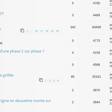
p
5
4700
21
 5T
p
3
4469
2
p
342
84458
2
7
1
10
11
12
13
14
…
p
0
4773
1
39
 d'une phase 2 sur phase 1
p
4
4159
0
p
0
4568
2
 grillée
p
85
35161
2
1
2
3
4
p
2
3970
1
7
rigine en deuxième monte sur
p
2
3944
2