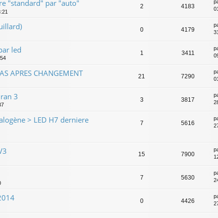
 "standard" par "auto"
p
2
4183
0
3:21
illard)
p
0
4179
3
ar led
p
1
3411
0
:54
PAS APRES CHANGEMENT
p
21
7290
0
ran 3
p
3
3817
2
37
alogène > LED H7 derniere
p
7
5616
2
V3
p
15
7900
1
p
7
5630
2
0
 2014
p
0
4426
2