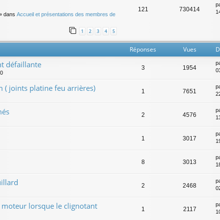
p
121
730414
14
» dans
Accueil et présentations des membres de
1
2
3
4
5
Réponses
Vues
D
 défaillante
p
3
1954
0
00
 joints platine feu arrières)
p
1
7651
22
més
p
2
4576
1
p
1
3017
19
p
8
3013
1
illard
p
2
2468
0
 moteur lorsque le clignotant
p
1
2117
1