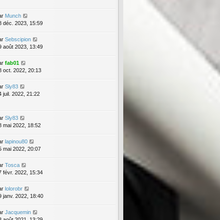
ar
Munch
8 déc. 2023, 15:59
ar
Sebscipion
9 août 2023, 13:49
ar
fab01
8 oct. 2022, 20:13
ar
Sly83
 juil. 2022, 21:22
ar
Sly83
8 mai 2022, 18:52
ar
lapinou80
5 mai 2022, 20:07
ar
Tosca
7 févr. 2022, 15:34
ar
lolorobr
9 janv. 2022, 18:40
ar
Jacquemin
8 août 2021, 13:29