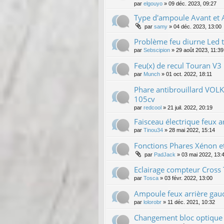
par
elgouyo
»
09 déc. 2023, 09:27
Type d'ampoule Avant et
par
samy
»
04 déc. 2023, 13:00
Problème feu diurne Led 
par
Sebscipion
»
29 août 2023, 11:39
Feu(x) de recul Touran V3
par
Munch
»
01 oct. 2022, 18:11
Phare antibrouillard VOL
105cv
par
redcool
»
21 juil. 2022, 20:19
Faisceau électrique feux a
par
Tinou34
»
28 mai 2022, 15:14
Fonctions Phares Xénon e
par
PadJack
»
03 mai 2022, 13:
Eclairage compteur Cross 
par
Tosca
»
03 févr. 2022, 13:00
Ampoule feux arrière gau
par
lolorobr
»
11 déc. 2021, 10:32
Changement bloc optique 