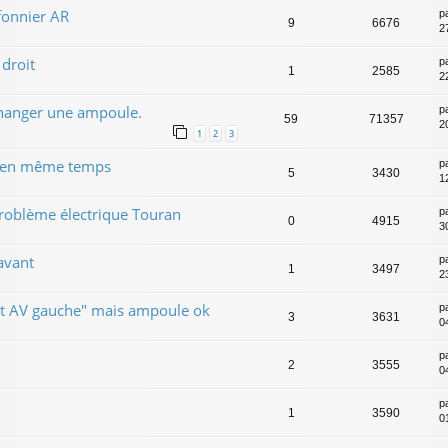
fonnier AR
p
9
6676
2
droit
p
1
2585
2
hanger une ampoule.
p
59
71357
2
1
2
3
x en même temps
p
5
3430
1
roblème électrique Touran
p
0
4915
30
avant
p
1
3497
2
ent AV gauche" mais ampoule ok
p
3
3631
0
p
2
3555
0
p
1
3590
0