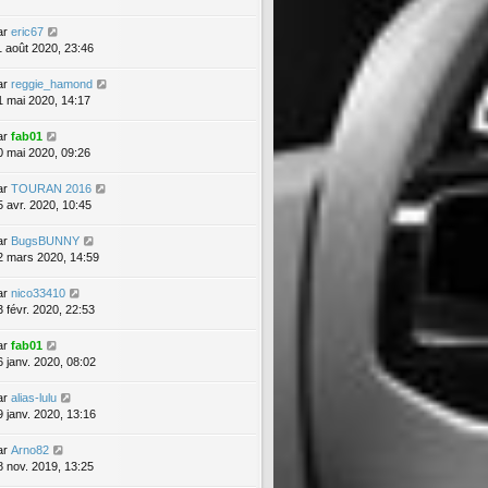
ar
eric67
1 août 2020, 23:46
ar
reggie_hamond
1 mai 2020, 14:17
ar
fab01
0 mai 2020, 09:26
ar
TOURAN 2016
5 avr. 2020, 10:45
ar
BugsBUNNY
2 mars 2020, 14:59
ar
nico33410
3 févr. 2020, 22:53
ar
fab01
6 janv. 2020, 08:02
ar
alias-lulu
9 janv. 2020, 13:16
ar
Arno82
8 nov. 2019, 13:25