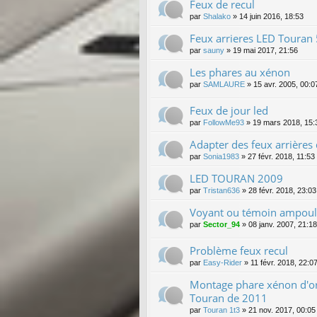
Feux de recul
par
Shalako
»
14 juin 2016, 18:53
Feux arrieres LED Touran
par
sauny
»
19 mai 2017, 21:56
Les phares au xénon
par
SAMLAURE
»
15 avr. 2005, 00:0
Feux de jour led
par
FollowMe93
»
19 mars 2018, 15:
Adapter des feux arrières
par
Sonia1983
»
27 févr. 2018, 11:53
LED TOURAN 2009
par
Tristan636
»
28 févr. 2018, 23:03
Voyant ou témoin ampoule
par
Sector_94
»
08 janv. 2007, 21:18
Problème feux recul
par
Easy-Rider
»
11 févr. 2018, 22:0
Montage phare xénon d'o
Touran de 2011
par
Touran 1t3
»
21 nov. 2017, 00:05