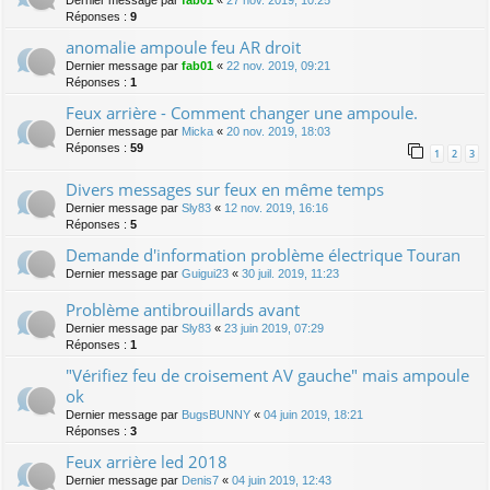
Dernier message par
fab01
«
27 nov. 2019, 10:25
Réponses :
9
anomalie ampoule feu AR droit
Dernier message par
fab01
«
22 nov. 2019, 09:21
Réponses :
1
Feux arrière - Comment changer une ampoule.
Dernier message par
Micka
«
20 nov. 2019, 18:03
Réponses :
59
1
2
3
Divers messages sur feux en même temps
Dernier message par
Sly83
«
12 nov. 2019, 16:16
Réponses :
5
Demande d'information problème électrique Touran
Dernier message par
Guigui23
«
30 juil. 2019, 11:23
Problème antibrouillards avant
Dernier message par
Sly83
«
23 juin 2019, 07:29
Réponses :
1
"Vérifiez feu de croisement AV gauche" mais ampoule
ok
Dernier message par
BugsBUNNY
«
04 juin 2019, 18:21
Réponses :
3
Feux arrière led 2018
Dernier message par
Denis7
«
04 juin 2019, 12:43