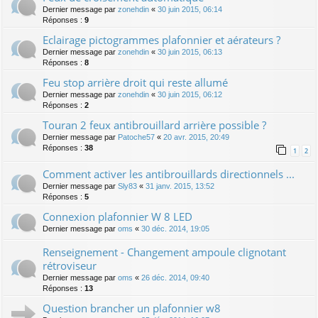
Dernier message par
zonehdin
«
30 juin 2015, 06:14
Réponses :
9
Eclairage pictogrammes plafonnier et aérateurs ?
Dernier message par
zonehdin
«
30 juin 2015, 06:13
Réponses :
8
Feu stop arrière droit qui reste allumé
Dernier message par
zonehdin
«
30 juin 2015, 06:12
Réponses :
2
Touran 2 feux antibrouillard arrière possible ?
Dernier message par
Patoche57
«
20 avr. 2015, 20:49
Réponses :
38
1
2
Comment activer les antibrouillards directionnels ...
Dernier message par
Sly83
«
31 janv. 2015, 13:52
Réponses :
5
Connexion plafonnier W 8 LED
Dernier message par
oms
«
30 déc. 2014, 19:05
Renseignement - Changement ampoule clignotant
rétroviseur
Dernier message par
oms
«
26 déc. 2014, 09:40
Réponses :
13
Question brancher un plafonnier w8