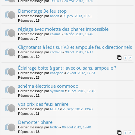
Dernier message par
TSI140
«
24 févr. 2013, 10:36
Démontage 3e feu stop
Dernier message par
annon
«
09 janv. 2013, 10:51
Réponses :
15
réglage avec molette des phares impossible
Dernier message par
calams
«
16 déc. 2012, 18:46
Réponses :
7
Clignotants à leds sur V3 et ampoule feux directionnels
Dernier message par
corrs78
«
30 oct. 2012, 14:17
Réponses :
30
1
2
Éclairage boite à gant : avec ou sans, ampoule ?
Dernier message par
enzojade
«
26 oct. 2012, 17:23
Réponses :
23
schéma électrique commodo
Dernier message par
sylvain30
«
11 oct. 2012, 17:45
Réponses :
12
vos prix des feux arrière
Dernier message par
MELR
«
29 sept. 2012, 13:48
Réponses :
11
Démonter phare
Dernier message par
blotfib
«
06 août 2012, 19:40
Réponses :
33
1
2