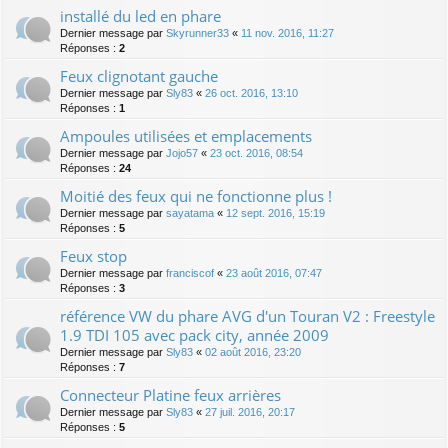
installé du led en phare
Dernier message par
Skyrunner33
«
11 nov. 2016, 11:27
Réponses :
2
Feux clignotant gauche
Dernier message par
Sly83
«
26 oct. 2016, 13:10
Réponses :
1
Ampoules utilisées et emplacements
Dernier message par
Jojo57
«
23 oct. 2016, 08:54
Réponses :
24
Moitié des feux qui ne fonctionne plus !
Dernier message par
sayatama
«
12 sept. 2016, 15:19
Réponses :
5
Feux stop
Dernier message par
franciscof
«
23 août 2016, 07:47
Réponses :
3
référence VW du phare AVG d'un Touran V2 : Freestyle
1.9 TDI 105 avec pack city, année 2009
Dernier message par
Sly83
«
02 août 2016, 23:20
Réponses :
7
Connecteur Platine feux arrières
Dernier message par
Sly83
«
27 juil. 2016, 20:17
Réponses :
5