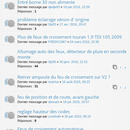
Entré borne 30 non alimente
Dernier message par
djedje93
«
18 juin 2016, 23:29
Réponses :
1
probleme éclairage xénon d' origine
Dernier message par
Sly83
«
17 avr. 2016, 20:47
Réponses :
3
Plus de feux de croisement touran 1,9 TDI 105 2009
Dernier message par
FREDO1967
«
04 mars 2016, 22:36
Allumage auto des feux, détecteur de pluie en seconde
monte
Dernier message par
Sly83
«
30 janv. 2016, 21:51
Réponses :
44
1
2
Retirer ampoule du feu de croisement sur V2 ?
Dernier message par
motcha
«
16 août 2015, 00:23
Réponses :
31
1
2
feu de position et de route, avant gauche
Dernier message par
abouam
«
18 juil. 2015, 19:57
reglage hauteur des codes
Dernier message par
zonehdin
«
30 juin 2015, 06:15
Réponses :
8
Feux de croisement automatique