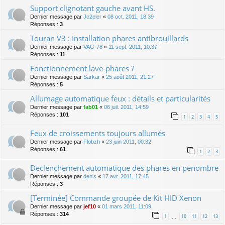
Support clignotant gauche avant HS.
Dernier message par
Jc2eler
«
08 oct. 2011, 18:39
Réponses :
3
Touran V3 : Installation phares antibrouillards
Dernier message par
VAG-78
«
11 sept. 2011, 10:37
Réponses :
11
Fonctionnement lave-phares ?
Dernier message par
Sarkar
«
25 août 2011, 21:27
Réponses :
5
Allumage automatique feux : détails et particularités
Dernier message par
fab01
«
06 juil. 2011, 14:59
Réponses :
101
1
2
3
4
5
Feux de croissements toujours allumés
Dernier message par
Flobzh
«
23 juin 2011, 00:32
Réponses :
61
1
2
3
Declenchement automatique des phares en penombre
Dernier message par
den's
«
17 avr. 2011, 17:45
Réponses :
3
[Terminée] Commande groupée de Kit HID Xenon
Dernier message par
jef10
«
01 mars 2011, 11:09
Réponses :
314
1
10
11
12
13
…