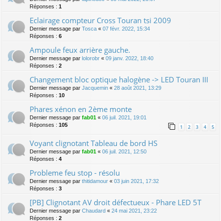
Réponses :
1
Eclairage compteur Cross Touran tsi 2009
Dernier message par
Tosca
«
07 févr. 2022, 15:34
Réponses :
6
Ampoule feux arrière gauche.
Dernier message par
lolorobr
«
09 janv. 2022, 18:40
Réponses :
2
Changement bloc optique halogène -> LED Touran III
Dernier message par
Jacquemin
«
28 août 2021, 13:29
Réponses :
10
Phares xénon en 2ème monte
Dernier message par
fab01
«
06 juil. 2021, 19:01
Réponses :
105
1
2
3
4
5
Voyant clignotant Tableau de bord HS
Dernier message par
fab01
«
06 juil. 2021, 12:50
Réponses :
4
Probleme feu stop - résolu
Dernier message par
thitidamour
«
03 juin 2021, 17:32
Réponses :
3
[PB] Clignotant AV droit défectueux - Phare LED 5T
Dernier message par
Chaudard
«
24 mai 2021, 23:22
Réponses :
2