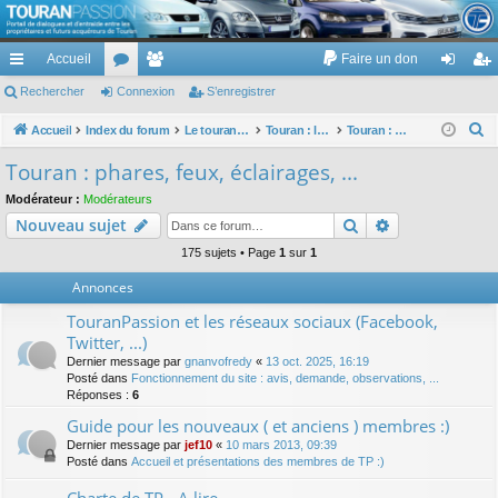
TouranPassion
Accueil
Faire un don
Le forum des propriétaires ou futurs acquéreurs du Volkswagen Touran
cc
Rechercher
or
Connexion
e
S’enregistrer
on
’e
ès
u
m
ne
nr
R
Accueil
Index du forum
Le touran dans ses versions I (V1 V2 V3) et II ...
Touran : les équipements électriques et électroniques
Touran : phares, feux, éclairages, ...
e
ra
m
br
xi
eg
Touran : phares, feux, éclairages, ...
c
pi
s
es
on
ist
Modérateur :
Modérateurs
h
Rechercher
Recherche av
Nouveau sujet
de
re
e
r
175 sujets • Page
1
sur
1
r
c
Annonces
h
TouranPassion et les réseaux sociaux (Facebook,
e
Twitter, ...)
r
Dernier message par
gnanvofredy
«
13 oct. 2025, 16:19
Posté dans
Fonctionnement du site : avis, demande, observations, ...
Réponses :
6
Guide pour les nouveaux ( et anciens ) membres :)
Dernier message par
jef10
«
10 mars 2013, 09:39
Posté dans
Accueil et présentations des membres de TP :)