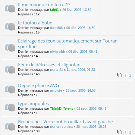
Il me manque un feux ???
Dernier message par
fab01
«
26 févr. 2007, 13:50
Réponses :
17
le toutou a bobo
Dernier message par
duke606
«
06 déc. 2006, 18:50
Réponses :
15
Eclairage des feux automatiquement sur Touran
sportline
Dernier message par
olivieretbb
«
06 déc. 2006, 09:41
Réponses :
4
Feux de détresses et clignotant
Dernier message par
touran21
«
11 nov. 2006, 01:23
Réponses :
40
1
2
Depose pharre AVG
Dernier message par
mirotoile
«
13 sept. 2006, 14:03
Réponses :
1
type ampoules
Dernier message par
ThinkDifferent
«
02 sept. 2006, 09:45
Réponses :
1
Recherche - Verre antibrouillard avant gauche
Dernier message par
tour-an-corsica
«
30 mars 2006, 19:26
Réponses :
39
1
2