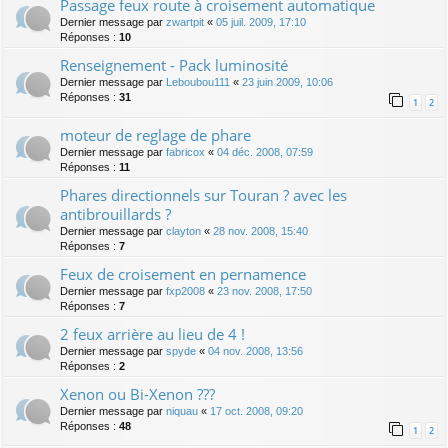
Passage feux route à croisement automatique
Dernier message par
zwartpit
«
05 juil. 2009, 17:10
Réponses :
10
Renseignement - Pack luminosité
Dernier message par
Leboubou111
«
23 juin 2009, 10:06
Réponses :
31
1
2
moteur de reglage de phare
Dernier message par
fabricox
«
04 déc. 2008, 07:59
Réponses :
11
Phares directionnels sur Touran ? avec les
antibrouillards ?
Dernier message par
clayton
«
28 nov. 2008, 15:40
Réponses :
7
Feux de croisement en pernamence
Dernier message par
fxp2008
«
23 nov. 2008, 17:50
Réponses :
7
2 feux arrière au lieu de 4 !
Dernier message par
spyde
«
04 nov. 2008, 13:56
Réponses :
2
Xenon ou Bi-Xenon ???
Dernier message par
niquau
«
17 oct. 2008, 09:20
Réponses :
48
1
2