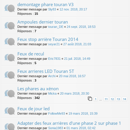
demontage phare touran V3
Dernier message par
Sly83
«
12 nov. 2018, 20:17
Réponses :
15
Ampoules dernier touran
Dernier message par
touran_DE
«
24 sept. 2018, 18:53
Réponses :
7
Feux stop arrière Touran 2014
Dernier message par
seyar21
«
27 août 2018, 21:03
Feux de recul
Dernier message par
Eric7831
«
21 juil. 2018, 14:49
Réponses :
5
Feux arrieres LED Touran 5T
Dernier message par
Archi
«
20 mai 2018, 16:57
Réponses :
3
Les phares au xénon
Dernier message par
Micka
«
20 mars 2018, 20:30
Réponses :
342
1
11
12
13
14
…
Feux de jour led
Dernier message par
FollowMe93
«
19 mars 2018, 15:39
Adapter des feux arrières d'une phase 2 sur phase 1
Dernier message par
Sonia1983
«
01 mars 2018, 02:42