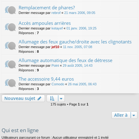
Remplacement de phares?
Dernier message par
rebrof
«
21 mars 2006, 09:05
Accès ampoules arrières
Dernier message par
ketayef
«
01 janv. 2006, 19:25
Réponses :
7
Allumage des feux gauche/droite avec les clignotants
Dernier message par
jef10
«
11 nov. 2005, 07:08
Réponses :
8
Allumage automatique des feux de détresse
Dernier message par
Point
«
29 août 2005, 14:43
Réponses :
9
The accessoire 9,44 euros
Dernier message par
Comodo
«
26 mai 2005, 06:43
Réponses :
3
Nouveau sujet
175 sujets • Page
1
sur
1
Aller à
Qui est en ligne
Utilisateurs parcourant ce forum : Aucun utilisateur enregistré et 1 invité