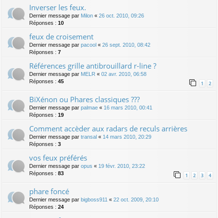
Inverser les feux.
Dernier message par
Milon
«
26 oct. 2010, 09:26
Réponses :
10
feux de croisement
Dernier message par
pacool
«
26 sept. 2010, 08:42
Réponses :
7
Références grille antibrouillard r-line ?
Dernier message par
MELR
«
02 avr. 2010, 06:58
Réponses :
45
1
2
BiXénon ou Phares classiques ???
Dernier message par
palmae
«
16 mars 2010, 00:41
Réponses :
19
Comment accèder aux radars de reculs arrières
Dernier message par
transal
«
14 mars 2010, 20:29
Réponses :
3
vos feux préférés
Dernier message par
opus
«
19 févr. 2010, 23:22
Réponses :
83
1
2
3
4
phare foncé
Dernier message par
bigboss911
«
22 oct. 2009, 20:10
Réponses :
24