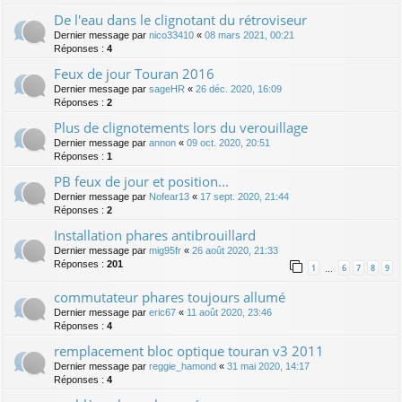
De l'eau dans le clignotant du rétroviseur
Dernier message par
nico33410
«
08 mars 2021, 00:21
Réponses :
4
Feux de jour Touran 2016
Dernier message par
sageHR
«
26 déc. 2020, 16:09
Réponses :
2
Plus de clignotements lors du verouillage
Dernier message par
annon
«
09 oct. 2020, 20:51
Réponses :
1
PB feux de jour et position...
Dernier message par
Nofear13
«
17 sept. 2020, 21:44
Réponses :
2
Installation phares antibrouillard
Dernier message par
mig95fr
«
26 août 2020, 21:33
Réponses :
201
1
6
7
8
9
…
commutateur phares toujours allumé
Dernier message par
eric67
«
11 août 2020, 23:46
Réponses :
4
remplacement bloc optique touran v3 2011
Dernier message par
reggie_hamond
«
31 mai 2020, 14:17
Réponses :
4