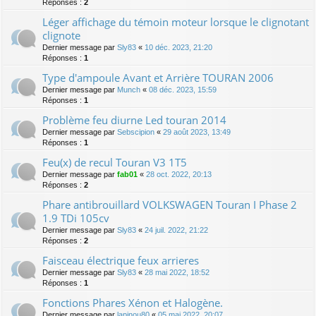
Réponses :
2
Léger affichage du témoin moteur lorsque le clignotant
clignote
Dernier message par
Sly83
«
10 déc. 2023, 21:20
Réponses :
1
Type d'ampoule Avant et Arrière TOURAN 2006
Dernier message par
Munch
«
08 déc. 2023, 15:59
Réponses :
1
Problème feu diurne Led touran 2014
Dernier message par
Sebscipion
«
29 août 2023, 13:49
Réponses :
1
Feu(x) de recul Touran V3 1T5
Dernier message par
fab01
«
28 oct. 2022, 20:13
Réponses :
2
Phare antibrouillard VOLKSWAGEN Touran I Phase 2
1.9 TDi 105cv
Dernier message par
Sly83
«
24 juil. 2022, 21:22
Réponses :
2
Faisceau électrique feux arrieres
Dernier message par
Sly83
«
28 mai 2022, 18:52
Réponses :
1
Fonctions Phares Xénon et Halogène.
Dernier message par
lapinou80
«
05 mai 2022, 20:07