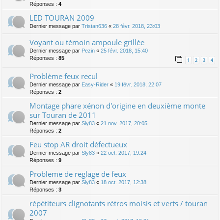
Réponses :
4
LED TOURAN 2009
Dernier message par
Tristan636
«
28 févr. 2018, 23:03
Voyant ou témoin ampoule grillée
Dernier message par
Pezin
«
25 févr. 2018, 15:40
Réponses :
85
1
2
3
4
Problème feux recul
Dernier message par
Easy-Rider
«
19 févr. 2018, 22:07
Réponses :
2
Montage phare xénon d'origine en deuxième monte
sur Touran de 2011
Dernier message par
Sly83
«
21 nov. 2017, 20:05
Réponses :
2
Feu stop AR droit défectueux
Dernier message par
Sly83
«
22 oct. 2017, 19:24
Réponses :
9
Probleme de reglage de feux
Dernier message par
Sly83
«
18 oct. 2017, 12:38
Réponses :
3
répétiteurs clignotants rétros moisis et verts / touran
2007