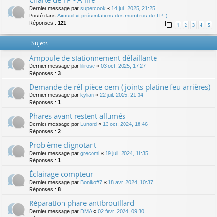
Charte de TP - A lire
Dernier message par
supercook
«
14 juil. 2025, 21:25
Posté dans
Accueil et présentations des membres de TP :)
Réponses :
121
1
2
3
4
5
Sujets
Ampoule de stationnement défaillante
Dernier message par
lilirose
«
03 oct. 2025, 17:27
Réponses :
3
Demande de réf pièce oem ( joints platine feu arrières)
Dernier message par
kylian
«
22 juil. 2025, 21:34
Réponses :
1
Phares avant restent allumés
Dernier message par
Lunard
«
13 oct. 2024, 18:46
Réponses :
2
Problème clignotant
Dernier message par
grecomi
«
19 juil. 2024, 11:35
Réponses :
1
Éclairage compteur
Dernier message par
Boniko#7
«
18 avr. 2024, 10:37
Réponses :
8
Réparation phare antibrouillard
Dernier message par
DMA
«
02 févr. 2024, 09:30