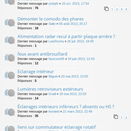
Dernier message par
ysteph
«
15 oct. 2013, 17:54
Réponses :
76
1
2
3
4
Démonter le comodo des phares
Dernier message par
Salto
«
05 août 2013, 20:17
Réponses :
18
Alimentation radar recul à partir plaque arrière ?
Dernier message par
LuisRocha
«
26 juil. 2013, 18:49
Réponses :
1
feux avant antibrouillard
Dernier message par
fastzone95
«
20 juin 2013, 12:43
Réponses :
12
Eclairage intérieur
Dernier message par
Miguel
«
20 mai 2013, 13:50
Réponses :
5
Lumières retroviseurs extérieurs
Dernier message par
Goall
«
18 mai 2013, 22:03
Réponses :
14
Éclairages intérieurs inférieurs ? absents ou HS ?
Dernier message par
borated
«
21 mars 2013, 22:49
Réponses :
35
1
2
liens sur commutateur éclairage rotatif