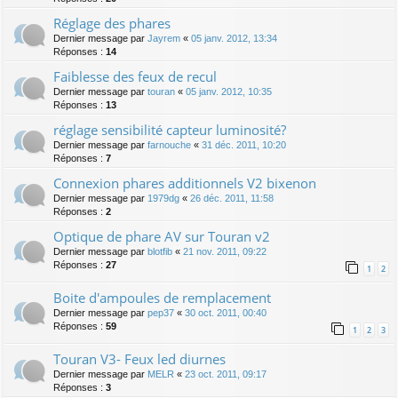
Réglage des phares
Dernier message par
Jayrem
«
05 janv. 2012, 13:34
Réponses :
14
Faiblesse des feux de recul
Dernier message par
touran
«
05 janv. 2012, 10:35
Réponses :
13
réglage sensibilité capteur luminosité?
Dernier message par
farnouche
«
31 déc. 2011, 10:20
Réponses :
7
Connexion phares additionnels V2 bixenon
Dernier message par
1979dg
«
26 déc. 2011, 11:58
Réponses :
2
Optique de phare AV sur Touran v2
Dernier message par
blotfib
«
21 nov. 2011, 09:22
Réponses :
27
1
2
Boite d'ampoules de remplacement
Dernier message par
pep37
«
30 oct. 2011, 00:40
Réponses :
59
1
2
3
Touran V3- Feux led diurnes
Dernier message par
MELR
«
23 oct. 2011, 09:17
Réponses :
3