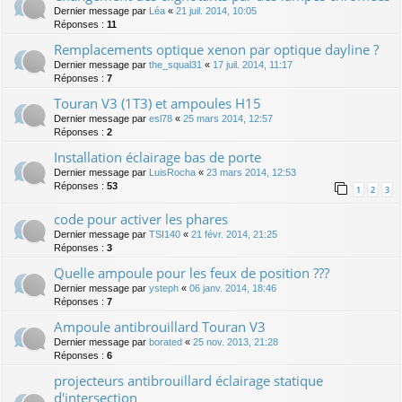
Dernier message par
Léa
«
21 juil. 2014, 10:05
Réponses :
11
Remplacements optique xenon par optique dayline ?
Dernier message par
the_squal31
«
17 juil. 2014, 11:17
Réponses :
7
Touran V3 (1T3) et ampoules H15
Dernier message par
esl78
«
25 mars 2014, 12:57
Réponses :
2
Installation éclairage bas de porte
Dernier message par
LuisRocha
«
23 mars 2014, 12:53
Réponses :
53
1
2
3
code pour activer les phares
Dernier message par
TSI140
«
21 févr. 2014, 21:25
Réponses :
3
Quelle ampoule pour les feux de position ???
Dernier message par
ysteph
«
06 janv. 2014, 18:46
Réponses :
7
Ampoule antibrouillard Touran V3
Dernier message par
borated
«
25 nov. 2013, 21:28
Réponses :
6
projecteurs antibrouillard éclairage statique
d'intersection