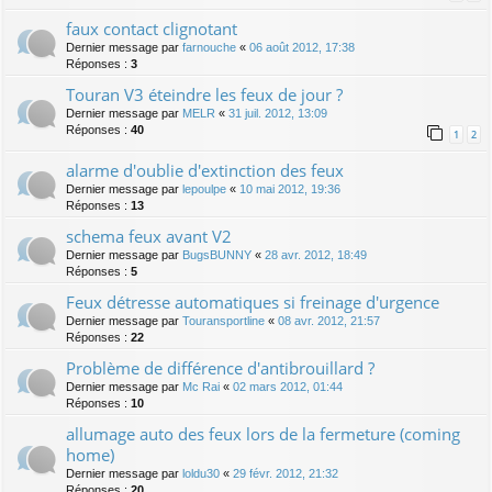
faux contact clignotant
Dernier message par
farnouche
«
06 août 2012, 17:38
Réponses :
3
Touran V3 éteindre les feux de jour ?
Dernier message par
MELR
«
31 juil. 2012, 13:09
Réponses :
40
1
2
alarme d'oublie d'extinction des feux
Dernier message par
lepoulpe
«
10 mai 2012, 19:36
Réponses :
13
schema feux avant V2
Dernier message par
BugsBUNNY
«
28 avr. 2012, 18:49
Réponses :
5
Feux détresse automatiques si freinage d'urgence
Dernier message par
Touransportline
«
08 avr. 2012, 21:57
Réponses :
22
Problème de différence d'antibrouillard ?
Dernier message par
Mc Rai
«
02 mars 2012, 01:44
Réponses :
10
allumage auto des feux lors de la fermeture (coming
home)
Dernier message par
loldu30
«
29 févr. 2012, 21:32
Réponses :
20