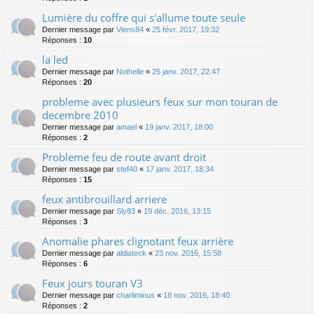
Lumière du coffre qui s'allume toute seule
Dernier message par
Viens84
«
25 févr. 2017, 19:32
Réponses :
10
la led
Dernier message par
Nothelle
«
25 janv. 2017, 22:47
Réponses :
20
probleme avec plusieurs feux sur mon touran de
decembre 2010
Dernier message par
amael
«
19 janv. 2017, 18:00
Réponses :
2
Probleme feu de route avant droit
Dernier message par
stef40
«
17 janv. 2017, 18:34
Réponses :
15
feux antibrouillard arriere
Dernier message par
Sly83
«
19 déc. 2016, 13:15
Réponses :
3
Anomalie phares clignotant feux arrière
Dernier message par
aldiateck
«
23 nov. 2016, 15:58
Réponses :
6
Feux jours touran V3
Dernier message par
charliminus
«
18 nov. 2016, 18:40
Réponses :
2