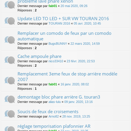
problème lave phare xénon
Dernier message par
fab01
«
20 mai 2020, 09:26
Réponses :
2
Update LED TO LED + SUR VW TOURAN 2016
Dernier message par
TOURAN 2016
«
05 avr. 2020, 10:45
Remplacer un comodo de feux par un comodo
automatique
Dernier message par
BugsBUNNY
«
22 mars 2020, 14:59
Réponses :
2
Cache ampoule phare
Dernier message par
nico33410
«
23 févr. 2020, 22:53
Réponses :
2
Remplacement 3eme feux de stop arrière modèle
2007
Dernier message par
fab01
«
16 janv. 2020, 08:02
Réponses :
1
demontage bloc phare arrière G. touran3
Dernier message par
alias-lulu
«
09 janv. 2020, 13:16
Soucis de feux de croisements
Dernier message par
Arno82
«
28 nov. 2019, 13:25
réglage temporisation plafonnier AR