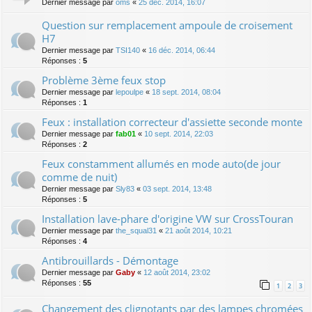
Dernier message par
oms
«
25 déc. 2014, 16:07
Question sur remplacement ampoule de croisement
H7
Dernier message par
TSI140
«
16 déc. 2014, 06:44
Réponses :
5
Problème 3ème feux stop
Dernier message par
lepoulpe
«
18 sept. 2014, 08:04
Réponses :
1
Feux : installation correcteur d'assiette seconde monte
Dernier message par
fab01
«
10 sept. 2014, 22:03
Réponses :
2
Feux constamment allumés en mode auto(de jour
comme de nuit)
Dernier message par
Sly83
«
03 sept. 2014, 13:48
Réponses :
5
Installation lave-phare d'origine VW sur CrossTouran
Dernier message par
the_squal31
«
21 août 2014, 10:21
Réponses :
4
Antibrouillards - Démontage
Dernier message par
Gaby
«
12 août 2014, 23:02
Réponses :
55
1
2
3
Changement des clignotants par des lampes chromées