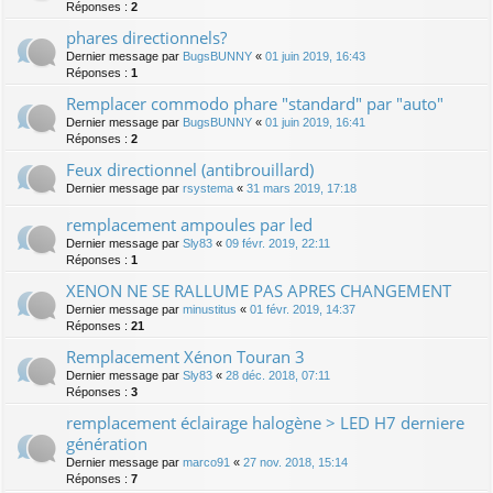
Réponses :
2
phares directionnels?
Dernier message par
BugsBUNNY
«
01 juin 2019, 16:43
Réponses :
1
Remplacer commodo phare "standard" par "auto"
Dernier message par
BugsBUNNY
«
01 juin 2019, 16:41
Réponses :
2
Feux directionnel (antibrouillard)
Dernier message par
rsystema
«
31 mars 2019, 17:18
remplacement ampoules par led
Dernier message par
Sly83
«
09 févr. 2019, 22:11
Réponses :
1
XENON NE SE RALLUME PAS APRES CHANGEMENT
Dernier message par
minustitus
«
01 févr. 2019, 14:37
Réponses :
21
Remplacement Xénon Touran 3
Dernier message par
Sly83
«
28 déc. 2018, 07:11
Réponses :
3
remplacement éclairage halogène > LED H7 derniere
génération
Dernier message par
marco91
«
27 nov. 2018, 15:14
Réponses :
7