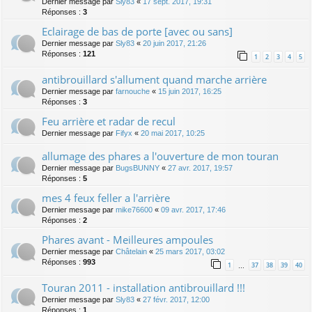
Dernier message par
Sly83
«
17 sept. 2017, 19:31
Réponses :
3
Eclairage de bas de porte [avec ou sans]
Dernier message par
Sly83
«
20 juin 2017, 21:26
Réponses :
121
1
2
3
4
5
antibrouillard s'allument quand marche arrière
Dernier message par
farnouche
«
15 juin 2017, 16:25
Réponses :
3
Feu arrière et radar de recul
Dernier message par
Fifyx
«
20 mai 2017, 10:25
allumage des phares a l'ouverture de mon touran
Dernier message par
BugsBUNNY
«
27 avr. 2017, 19:57
Réponses :
5
mes 4 feux feller a l'arrière
Dernier message par
mike76600
«
09 avr. 2017, 17:46
Réponses :
2
Phares avant - Meilleures ampoules
Dernier message par
Châtelain
«
25 mars 2017, 03:02
Réponses :
993
1
37
38
39
40
…
Touran 2011 - installation antibrouillard !!!
Dernier message par
Sly83
«
27 févr. 2017, 12:00
Réponses :
1