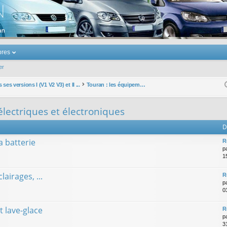
u Volkswagen Touran
res
er
ses versions I (V1 V2 V3) et II ...
Touran : les équipements électriques et électroniques
lectriques et électroniques
D
la batterie
R
p
1
lairages, ...
R
p
0
t lave-glace
R
p
3