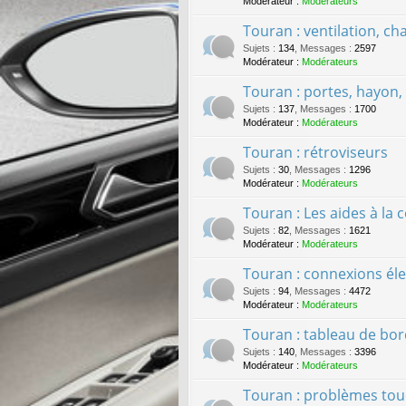
Modérateur :
Modérateurs
Touran : ventilation, cha
Sujets
:
134
,
Messages
:
2597
Modérateur :
Modérateurs
Touran : portes, hayon, c
Sujets
:
137
,
Messages
:
1700
Modérateur :
Modérateurs
Touran : rétroviseurs
Sujets
:
30
,
Messages
:
1296
Modérateur :
Modérateurs
Touran : Les aides à la 
Sujets
:
82
,
Messages
:
1621
Modérateur :
Modérateurs
Touran : connexions él
Sujets
:
94
,
Messages
:
4472
Modérateur :
Modérateurs
Touran : tableau de bo
Sujets
:
140
,
Messages
:
3396
Modérateur :
Modérateurs
Touran : problèmes tou