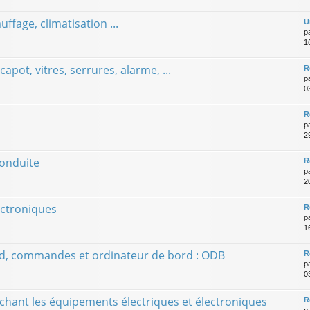
uffage, climatisation ...
U
p
1
apot, vitres, serrures, alarme, ...
R
p
0
R
p
2
conduite
R
p
20
ectroniques
R
p
1
rd, commandes et ordinateur de bord : ODB
R
p
0
chant les équipements électriques et électroniques
R
p