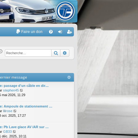
Faire un don
A
FA
on
’e
Q
ne
nr
Rechercher
Recherche avancée
xi
eg
on
ist
ernier message
re
e: passage d'un câble en dir…
r
V
ar
stephen45
o
5 mai 2026, 11:29
i
r
e: Ampoule de stationnement …
l
V
ar
lilirose
e
o
3 oct. 2025, 17:27
d
i
e
r
e: Pb Lave glace AV /AR sur …
r
l
V
ar
GB33
n
e
o
1 déc. 2025, 10:11
i