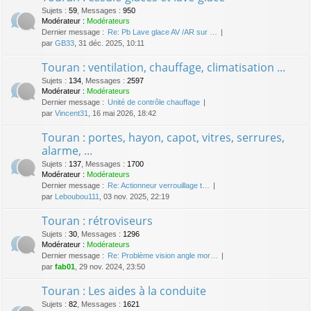
Sujets
:
59
,
Messages
:
950
Modérateur :
Modérateurs
Dernier message :
Re: Pb Lave glace AV /AR sur …
par
GB33
, 31 déc. 2025, 10:11
Touran : ventilation, chauffage, climatisation ...
Sujets
:
134
,
Messages
:
2597
Modérateur :
Modérateurs
Dernier message :
Unité de contrôle chauffage
par
Vincent31
, 16 mai 2026, 18:42
Touran : portes, hayon, capot, vitres, serrures,
alarme, ...
Sujets
:
137
,
Messages
:
1700
Modérateur :
Modérateurs
Dernier message :
Re: Actionneur verrouillage t…
par
Leboubou111
, 03 nov. 2025, 22:19
Touran : rétroviseurs
Sujets
:
30
,
Messages
:
1296
Modérateur :
Modérateurs
Dernier message :
Re: Problème vision angle mor…
par
fab01
, 29 nov. 2024, 23:50
Touran : Les aides à la conduite
Sujets
:
82
,
Messages
:
1621