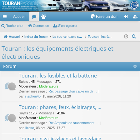
TouranPassion
Accueil
Faire un don
Le forum des propriétaires ou futurs acquéreurs du Volkswagen Touran
cc
Rechercher
or
Connexion
e
S’enregistrer
on
’e
ès
u
m
ne
nr
R
Accueil
Index du forum
Le touran dans ses versions I (V1 V2 V3) et II ...
Touran : les équipements électriques et électroniques
e
ra
m
br
xi
eg
Touran : les équipements électriques et
c
pi
s
es
on
ist
électroniques
h
de
re
e
Forum
r
r
Touran : les fusibles et la batterie
c
Sujets
:
45
,
Messages
:
271
h
Modérateur :
Modérateurs
Dernier message :
Re: passage d'un câble en dir…
e
par
stephen45
, 15 mai 2026, 11:29
r
Touran : phares, feux, éclairages, ...
Sujets
:
176
,
Messages
:
4184
Modérateur :
Modérateurs
Dernier message :
Re: Ampoule de stationnement …
par
lilirose
, 03 oct. 2025, 17:27
Touran : essuie-glaces et lave-glace