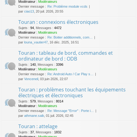
Modérateur :
Modérateurs
Dernier message :
Re: Problème module vcds
par
ciao13
, 20 juil. 2026, 20:55
Touran : connexions électroniques
Sujets
:
94
,
Messages
:
4472
Modérateur :
Modérateurs
Dernier message :
Re: Boitier additionnels, com…
par
louna_vautier47
, 16 déc. 2025, 16:51
Touran : tableau de bord, commandes et
ordinateur de bord : ODB
Sujets
:
140
,
Messages
:
3396
Modérateur :
Modérateurs
Dernier message :
Re: Android Auto / Car Play s…
par
Vonceneil
, 03 juin 2026, 22:07
Touran : problèmes touchant les équipements
électriques et électroniques
Sujets
:
579
,
Messages
:
8014
Modérateur :
Modérateurs
Dernier message :
Re: Message "Error" : Porte i…
par
athmane.saib
, 01 juil. 2026, 02:45
Touran : attelage
Sujets
:
37
,
Messages
:
1832
Modérateur :
Modérateurs