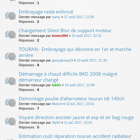
Réponses :
1
Embrayage reste enfoncé
Dernier message par
samy
«
27 août 2017, 12:05
Réponses :
2
Changement Silent Bloc de support moteur
Dernier message par
lorenz054
«
23 août 2017, 22:31
Réponses :
2
TOURAN : Embrayage qui déconne en 1er et marche
arrière
Dernier message par
gonçalvesp19
«
23 août 2017, 21:34
Réponses :
8
Démarrage à chaud difficile BKD 2008 malgré
démarreur changé
Dernier message par
fab01
«
16 août 2017, 12:09
Réponses :
6
Demontage poulie d'alternateur touran tdi 140ch
Dernier message par
Munch
«
22 juil. 2017, 15:01
Réponses :
7
Voyant direction assister jaune et esp et air bag rouge
Dernier message par
Sly83
«
21 juil. 2017, 15:01
Réponses :
5
Estimation coût réparation touran accident radiateur