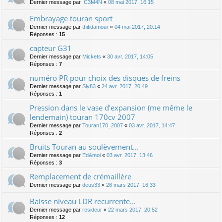
Dernier message par
!C3M4N
«
08 mai 2017, 16:15
Embrayage touran sport
Dernier message par
thitidamour
«
04 mai 2017, 20:14
Réponses :
15
capteur G31
Dernier message par
Mickets
«
30 avr. 2017, 14:05
Réponses :
7
numéro PR pour choix des disques de freins
Dernier message par
Sly83
«
24 avr. 2017, 20:49
Réponses :
1
Pression dans le vase d'expansion (me même le
lendemain) touran 170cv 2007
Dernier message par
Touran170_2007
«
03 avr. 2017, 14:47
Réponses :
2
Bruits Touran au soulèvement...
Dernier message par
Ed&moi
«
03 avr. 2017, 13:46
Réponses :
3
Remplacement de crémaillère
Dernier message par
deus33
«
28 mars 2017, 16:33
Baisse niveau LDR recurrente...
Dernier message par
resideur
«
22 mars 2017, 20:52
Réponses :
12