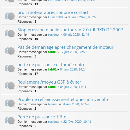
Réponses :
13
bruit moteur après coupure contact
Dernier message par
Duncan600
«
08 août 2020, 09:25
Réponses :
3
Stop pression d'huile sur touran 2.0 tdi BKD DE 2007
Dernier message par
resideur
«
06 juil. 2020, 11:49
Réponses :
10
Pas de démarrage après changement de moteur
Dernier message par
fab01
«
17 juin 2020, 08:59
Réponses :
3
perte de puissance et fumée noire
Dernier message par
fab01
«
04 juin 2020, 14:14
Réponses :
17
Roulement /moyeu GSP à éviter
Dernier message par
fab01
«
04 juin 2020, 14:11
Réponses :
1
Probleme refroidissement et question ventilo
Dernier message par
Nameo
«
01 mai 2020, 10:59
Réponses :
2
Perte de puissance 1.6tdi
Dernier message par
resideur
«
22 févr. 2020, 10:41
Réponses :
2