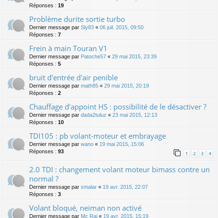
Réponses :
19
Problème durite sortie turbo
Dernier message par
Sly83
«
06 juil. 2015, 09:50
Réponses :
7
Frein à main Touran V1
Dernier message par
Patoche57
«
29 mai 2015, 23:39
Réponses :
5
bruit d'entrée d'air penible
Dernier message par
math85
«
29 mai 2015, 20:19
Réponses :
2
Chauffage d'appoint HS : possibilité de le désactiver ?
Dernier message par
dada2tuluz
«
23 mai 2015, 12:13
Réponses :
10
TDI105 : pb volant-moteur et embrayage
Dernier message par
wano
«
19 mai 2015, 15:06
Réponses :
93
1
2
3
4
2.0 TDI : changement volant moteur bimass contre un
normal ?
Dernier message par
smalar
«
19 avr. 2015, 22:07
Réponses :
3
Volant bloqué, neiman non activé
Dernier message par
Mc Rai
«
19 avr. 2015, 15:19