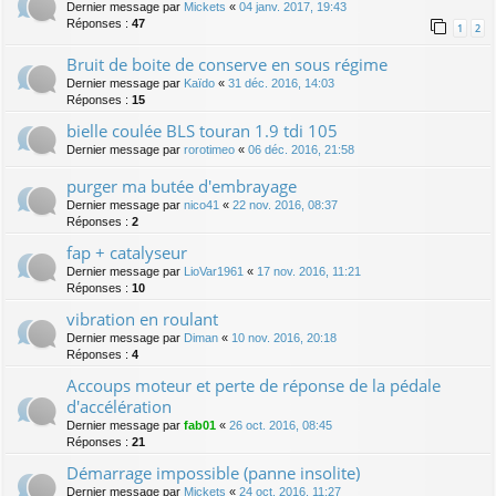
Dernier message par
Mickets
«
04 janv. 2017, 19:43
Réponses :
47
1
2
Bruit de boite de conserve en sous régime
Dernier message par
Kaïdo
«
31 déc. 2016, 14:03
Réponses :
15
bielle coulée BLS touran 1.9 tdi 105
Dernier message par
rorotimeo
«
06 déc. 2016, 21:58
purger ma butée d'embrayage
Dernier message par
nico41
«
22 nov. 2016, 08:37
Réponses :
2
fap + catalyseur
Dernier message par
LioVar1961
«
17 nov. 2016, 11:21
Réponses :
10
vibration en roulant
Dernier message par
Diman
«
10 nov. 2016, 20:18
Réponses :
4
Accoups moteur et perte de réponse de la pédale
d'accélération
Dernier message par
fab01
«
26 oct. 2016, 08:45
Réponses :
21
Démarrage impossible (panne insolite)
Dernier message par
Mickets
«
24 oct. 2016, 11:27