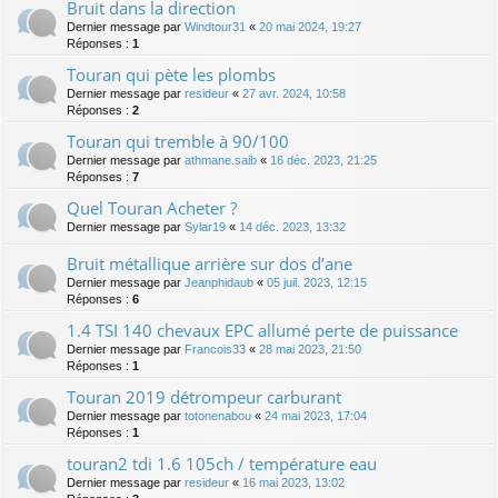
Bruit dans la direction
Dernier message par
Windtour31
«
20 mai 2024, 19:27
Réponses :
1
Touran qui pète les plombs
Dernier message par
resideur
«
27 avr. 2024, 10:58
Réponses :
2
Touran qui tremble à 90/100
Dernier message par
athmane.saib
«
16 déc. 2023, 21:25
Réponses :
7
Quel Touran Acheter ?
Dernier message par
Sylar19
«
14 déc. 2023, 13:32
Bruit métallique arrière sur dos d’ane
Dernier message par
Jeanphidaub
«
05 juil. 2023, 12:15
Réponses :
6
1.4 TSI 140 chevaux EPC allumé perte de puissance
Dernier message par
Francois33
«
28 mai 2023, 21:50
Réponses :
1
Touran 2019 détrompeur carburant
Dernier message par
totonenabou
«
24 mai 2023, 17:04
Réponses :
1
touran2 tdi 1.6 105ch / température eau
Dernier message par
resideur
«
16 mai 2023, 13:02