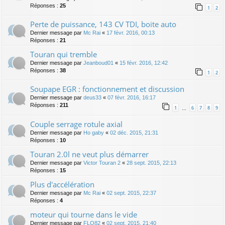
Réponses :
25
1
2
Perte de puissance, 143 CV TDI, boite auto
Dernier message par
Mc Rai
«
17 févr. 2016, 00:13
Réponses :
21
Touran qui tremble
Dernier message par
Jeanboud01
«
15 févr. 2016, 12:42
Réponses :
38
1
2
Soupape EGR : fonctionnement et discussion
Dernier message par
deus33
«
07 févr. 2016, 16:17
Réponses :
211
1
6
7
8
9
…
Couple serrage rotule axial
Dernier message par
Ho gaby
«
02 déc. 2015, 21:31
Réponses :
10
Touran 2.0l ne veut plus démarrer
Dernier message par
Victor Touran 2
«
28 sept. 2015, 22:13
Réponses :
15
Plus d'accélération
Dernier message par
Mc Rai
«
02 sept. 2015, 22:37
Réponses :
4
moteur qui tourne dans le vide
Dernier message par
FLO82
«
02 sept. 2015, 21:40