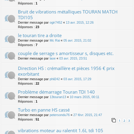
Réponses :
1
Bruit de vibrations métalliques TOURAN MATCH
TDI105
Dernier message par
ogir7452
«
13 avr. 2015, 12:26
Réponses :
23
le touran tire a droite
Dernier message par
Mc Rai
«
05 avr. 2015, 21:02
Réponses :
7
couple de serrage s amortisseur s, disques etc.
Dernier message par
laoe
«
03 avr. 2015, 23:51
Direction HS : crémaillère et pièces 1956 € prix
exorbitant
Dernier message par
phil242
«
03 avr. 2015, 17:29
Réponses :
22
Problème démarrage Touran TDI 140
Dernier message par
13touran13
«
10 mars 2015, 00:11
Réponses :
1
Turbo en panne HS cassé
Dernier message par
petersondu76
«
27 févr. 2015, 21:47
Réponses :
51
1
2
3
vibrations moteur au ralentit 1.6L tdi 105