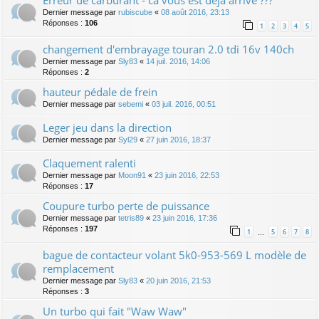
Dernier message par
rubiscube
«
08 août 2016, 23:13
Réponses :
106
1
2
3
4
5
changement d'embrayage touran 2.0 tdi 16v 140ch
Dernier message par
Sly83
«
14 juil. 2016, 14:06
Réponses :
2
hauteur pédale de frein
Dernier message par
sebemi
«
03 juil. 2016, 00:51
Leger jeu dans la direction
Dernier message par
Syl29
«
27 juin 2016, 18:37
Claquement ralenti
Dernier message par
Moon91
«
23 juin 2016, 22:53
Réponses :
17
Coupure turbo perte de puissance
Dernier message par
tetris89
«
23 juin 2016, 17:36
Réponses :
197
1
5
6
7
8
…
bague de contacteur volant 5k0-953-569 L modèle de
remplacement
Dernier message par
Sly83
«
20 juin 2016, 21:53
Réponses :
3
Un turbo qui fait "Waw Waw"