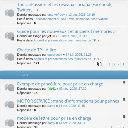
TouranPassion et les réseaux sociaux (Facebook,
Twitter, ...)
Dernier message par
gnanvofredy
«
13 oct. 2025, 16:19
Posté dans
Fonctionnement du site : avis, demande, observations, ...
Réponses :
6
Guide pour les nouveaux ( et anciens ) membres :)
Dernier message par
jef10
«
10 mars 2013, 09:39
Posté dans
Accueil et présentations des membres de TP :)
Charte de TP - A lire
Dernier message par
supercook
«
14 juil. 2025, 21:25
Posté dans
Accueil et présentations des membres de TP :)
Réponses :
121
1
2
3
4
5
Sujets
Exemple de procédure pour prise en charge
Dernier message par
fab01
«
03 nov. 2020, 17:20
Réponses :
18
MOTOR SERVICE : mine d'informations pour pannes
Dernier message par
samy
«
14 oct. 2020, 11:15
Réponses :
8
modèle de lettre pour prise en charge
Dernier message par
samy
«
13 oct. 2020, 13:04
Réponses :
39