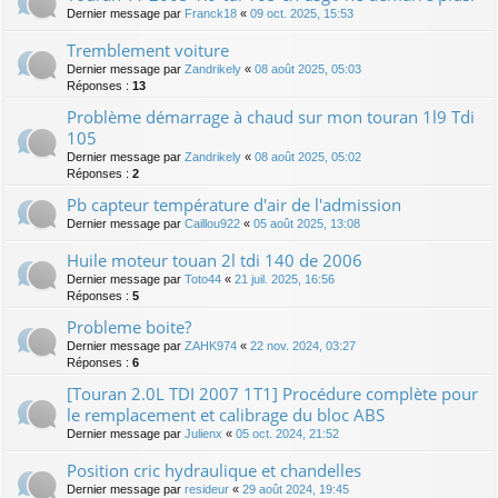
Dernier message par
Franck18
«
09 oct. 2025, 15:53
Tremblement voiture
Dernier message par
Zandrikely
«
08 août 2025, 05:03
Réponses :
13
Problème démarrage à chaud sur mon touran 1l9 Tdi
105
Dernier message par
Zandrikely
«
08 août 2025, 05:02
Réponses :
2
Pb capteur température d'air de l'admission
Dernier message par
Caillou922
«
05 août 2025, 13:08
Huile moteur touan 2l tdi 140 de 2006
Dernier message par
Toto44
«
21 juil. 2025, 16:56
Réponses :
5
Probleme boite?
Dernier message par
ZAHK974
«
22 nov. 2024, 03:27
Réponses :
6
[Touran 2.0L TDI 2007 1T1] Procédure complète pour
le remplacement et calibrage du bloc ABS
Dernier message par
Julienx
«
05 oct. 2024, 21:52
Position cric hydraulique et chandelles
Dernier message par
resideur
«
29 août 2024, 19:45