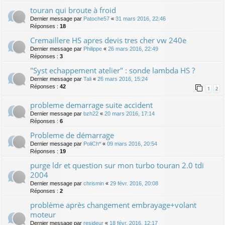
touran qui broute à froid
Dernier message par
Patoche57
«
31 mars 2016, 22:46
Réponses :
18
Cremaillere HS apres devis tres cher vw 240e
Dernier message par
Philippe
«
26 mars 2016, 22:49
Réponses :
3
"Syst echappement atelier" : sonde lambda HS ?
Dernier message par
Tali
«
26 mars 2016, 15:24
Réponses :
42
1
2
probleme demarrage suite accident
Dernier message par
bzh22
«
20 mars 2016, 17:14
Réponses :
6
Probleme de démarrage
Dernier message par
PoliCh*
«
09 mars 2016, 20:54
Réponses :
19
purge ldr et question sur mon turbo touran 2.0 tdi
2004
Dernier message par
chrismin
«
29 févr. 2016, 20:08
Réponses :
2
problème après changement embrayage+volant
moteur
Dernier message par
resideur
«
18 févr. 2016, 12:17