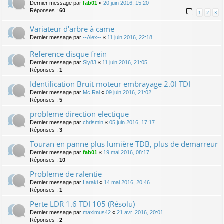
Dernier message par
fab01
«
20 juin 2016, 15:20
Réponses :
60
1
2
3
Variateur d'arbre à came
Dernier message par
--Alex--
«
11 juin 2016, 22:18
Reference disque frein
Dernier message par
Sly83
«
11 juin 2016, 21:05
Réponses :
1
Identification Bruit moteur embrayage 2.0l TDI
Dernier message par
Mc Rai
«
09 juin 2016, 21:02
Réponses :
5
probleme direction electique
Dernier message par
chrismin
«
05 juin 2016, 17:17
Réponses :
3
Touran en panne plus lumière TDB, plus de demarreur
Dernier message par
fab01
«
19 mai 2016, 08:17
Réponses :
10
Probleme de ralentie
Dernier message par
Laraki
«
14 mai 2016, 20:46
Réponses :
1
Perte LDR 1.6 TDI 105 (Résolu)
Dernier message par
maximus42
«
21 avr. 2016, 20:01
Réponses :
2