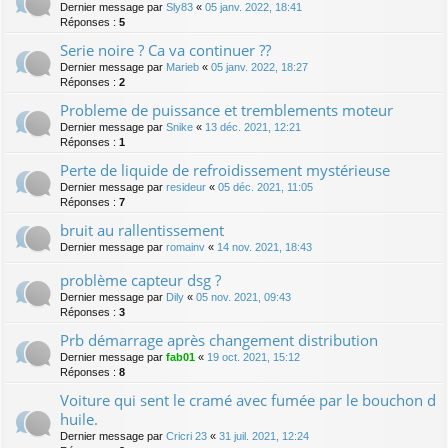
Dernier message par
Sly83
«
05 janv. 2022, 18:41
Réponses :
5
Serie noire ? Ca va continuer ??
Dernier message par
Marieb
«
05 janv. 2022, 18:27
Réponses :
2
Probleme de puissance et tremblements moteur
Dernier message par
Snike
«
13 déc. 2021, 12:21
Réponses :
1
Perte de liquide de refroidissement mystérieuse
Dernier message par
resideur
«
05 déc. 2021, 11:05
Réponses :
7
bruit au rallentissement
Dernier message par
romainv
«
14 nov. 2021, 18:43
problème capteur dsg ?
Dernier message par
Dily
«
05 nov. 2021, 09:43
Réponses :
3
Prb démarrage après changement distribution
Dernier message par
fab01
«
19 oct. 2021, 15:12
Réponses :
8
Voiture qui sent le cramé avec fumée par le bouchon d
huile.
Dernier message par
Cricri 23
«
31 juil. 2021, 12:24