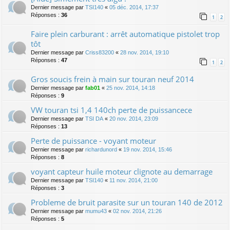
Dernier message par
TSI140
«
05 déc. 2014, 17:37
Réponses :
36
1
2
Faire plein carburant : arrêt automatique pistolet trop
tôt
Dernier message par
Criss83200
«
28 nov. 2014, 19:10
Réponses :
47
1
2
Gros soucis frein à main sur touran neuf 2014
Dernier message par
fab01
«
25 nov. 2014, 14:18
Réponses :
9
VW touran tsi 1,4 140ch perte de puissancece
Dernier message par
TSI DA
«
20 nov. 2014, 23:09
Réponses :
13
Perte de puissance - voyant moteur
Dernier message par
richardunord
«
19 nov. 2014, 15:46
Réponses :
8
voyant capteur huile moteur clignote au demarrage
Dernier message par
TSI140
«
11 nov. 2014, 21:00
Réponses :
3
Probleme de bruit parasite sur un touran 140 de 2012
Dernier message par
mumu43
«
02 nov. 2014, 21:26
Réponses :
5