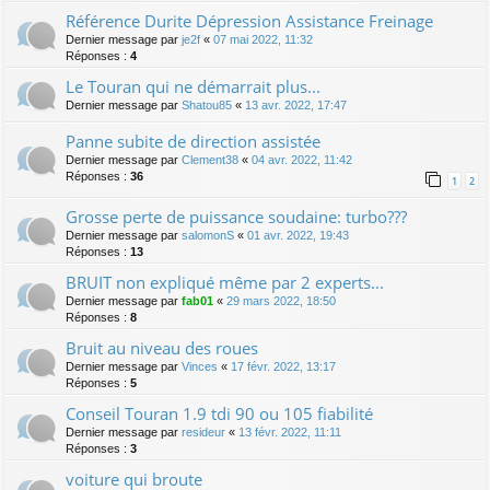
Référence Durite Dépression Assistance Freinage
Dernier message par
je2f
«
07 mai 2022, 11:32
Réponses :
4
Le Touran qui ne démarrait plus...
Dernier message par
Shatou85
«
13 avr. 2022, 17:47
Panne subite de direction assistée
Dernier message par
Clement38
«
04 avr. 2022, 11:42
Réponses :
36
1
2
Grosse perte de puissance soudaine: turbo???
Dernier message par
salomonS
«
01 avr. 2022, 19:43
Réponses :
13
BRUIT non expliqué même par 2 experts...
Dernier message par
fab01
«
29 mars 2022, 18:50
Réponses :
8
Bruit au niveau des roues
Dernier message par
Vinces
«
17 févr. 2022, 13:17
Réponses :
5
Conseil Touran 1.9 tdi 90 ou 105 fiabilité
Dernier message par
resideur
«
13 févr. 2022, 11:11
Réponses :
3
voiture qui broute