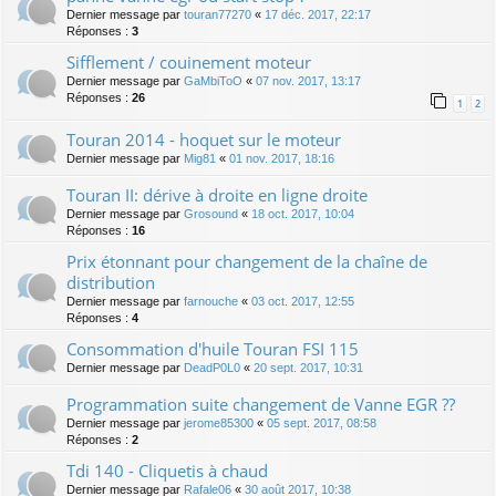
Dernier message par
touran77270
«
17 déc. 2017, 22:17
Réponses :
3
Sifflement / couinement moteur
Dernier message par
GaMbiToO
«
07 nov. 2017, 13:17
Réponses :
26
1
2
Touran 2014 - hoquet sur le moteur
Dernier message par
Mig81
«
01 nov. 2017, 18:16
Touran II: dérive à droite en ligne droite
Dernier message par
Grosound
«
18 oct. 2017, 10:04
Réponses :
16
Prix étonnant pour changement de la chaîne de
distribution
Dernier message par
farnouche
«
03 oct. 2017, 12:55
Réponses :
4
Consommation d'huile Touran FSI 115
Dernier message par
DeadP0L0
«
20 sept. 2017, 10:31
Programmation suite changement de Vanne EGR ??
Dernier message par
jerome85300
«
05 sept. 2017, 08:58
Réponses :
2
Tdi 140 - Cliquetis à chaud
Dernier message par
Rafale06
«
30 août 2017, 10:38