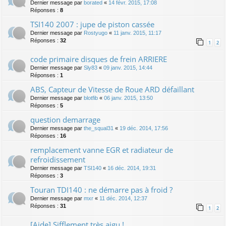
Dernier message par
borated
«
14 févr. 2015, 17:08
Réponses :
8
TSI140 2007 : jupe de piston cassée
Dernier message par
Rostyugo
«
11 janv. 2015, 11:17
Réponses :
32
1
2
code primaire disques de frein ARRIERE
Dernier message par
Sly83
«
09 janv. 2015, 14:44
Réponses :
1
ABS, Capteur de Vitesse de Roue ARD défaillant
Dernier message par
blotfib
«
06 janv. 2015, 13:50
Réponses :
5
question demarrage
Dernier message par
the_squal31
«
19 déc. 2014, 17:56
Réponses :
16
remplacement vanne EGR et radiateur de
refroidissement
Dernier message par
TSI140
«
16 déc. 2014, 19:31
Réponses :
3
Touran TDI140 : ne démarre pas à froid ?
Dernier message par
mxr
«
11 déc. 2014, 12:37
Réponses :
31
1
2
[Aide] Sifflement très aigu !