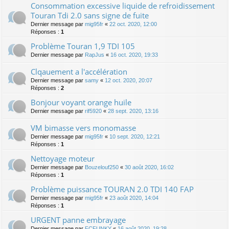
Consommation excessive liquide de refroidissement
Touran Tdi 2.0 sans signe de fuite
Dernier message par
mig95fr
«
22 oct. 2020, 12:00
Réponses :
1
Problème Touran 1,9 TDI 105
Dernier message par
RapJus
«
16 oct. 2020, 19:33
Clqauement a l'accélération
Dernier message par
samy
«
12 oct. 2020, 20:07
Réponses :
2
Bonjour voyant orange huile
Dernier message par
rif5920
«
28 sept. 2020, 13:16
VM bimasse vers monomasse
Dernier message par
mig95fr
«
10 sept. 2020, 12:21
Réponses :
1
Nettoyage moteur
Dernier message par
Bouzelouf250
«
30 août 2020, 16:02
Réponses :
1
Problème puissance TOURAN 2.0 TDI 140 FAP
Dernier message par
mig95fr
«
23 août 2020, 14:04
Réponses :
1
URGENT panne embrayage
Dernier message par
FCFUNKY
«
16 août 2020, 19:28