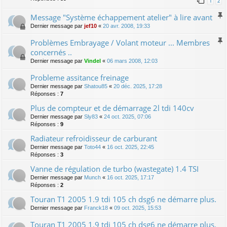
1
2
Message "Système échappement atelier" à lire avant
Dernier message par
jef10
«
20 avr. 2008, 19:33
Problèmes Embrayage / Volant moteur ... Membres
concernés ..
Dernier message par
Vindel
«
06 mars 2008, 12:03
Probleme assitance freinage
Dernier message par
Shatou85
«
20 déc. 2025, 17:28
Réponses :
7
Plus de compteur et de démarrage 2l tdi 140cv
Dernier message par
Sly83
«
24 oct. 2025, 07:06
Réponses :
9
Radiateur refroidisseur de carburant
Dernier message par
Toto44
«
16 oct. 2025, 22:45
Réponses :
3
Vanne de régulation de turbo (wastegate) 1.4 TSI
Dernier message par
Munch
«
16 oct. 2025, 17:17
Réponses :
2
Touran T1 2005 1.9 tdi 105 ch dsg6 ne démarre plus.
Dernier message par
Franck18
«
09 oct. 2025, 15:53
Touran T1 2005 1.9 tdi 105 ch dsg6 ne démarre plus.