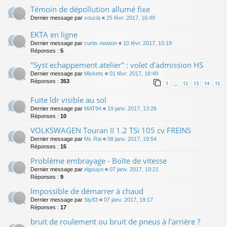
Témoin de dépollution allumé fixe
Dernier message par
xoucla
«
25 févr. 2017, 16:49
EKTA en ligne
Dernier message par
curtis newton
«
10 févr. 2017, 10:19
Réponses :
5
"Syst echappement atelier" : volet d'admission HS
Dernier message par
Mickets
«
01 févr. 2017, 18:49
Réponses :
353
1
12
13
14
15
…
Fuite ldr visible au sol
Dernier message par
MAT94
«
19 janv. 2017, 13:26
Réponses :
10
VOLKSWAGEN Touran II 1.2 TSi 105 cv FREINS
Dernier message par
Mc Rai
«
08 janv. 2017, 19:54
Réponses :
15
Problème embrayage - Boîte de vitesse
Dernier message par
elgouyo
«
07 janv. 2017, 19:21
Réponses :
9
Impossible de démarrer à chaud
Dernier message par
Sly83
«
07 janv. 2017, 19:17
Réponses :
17
bruit de roulement ou bruit de pneus à l'arrière ?