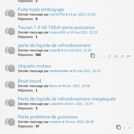
Réponses :
3
Fuite huite embrayage
Dernier message par
mec62790
«
13 juil. 2021, 01:50
Réponses :
9
Touran 1.9 tdi 100ch perte puissance
Dernier message par
Ludovic591
«
19 mai 2021, 22:19
Réponses :
1
perte de liquide de refroidissement
Dernier message par
Ludo38
«
10 mai 2021, 21:25
Réponses :
580
1
21
22
23
24
…
cliquetis moteur
Dernier message par
bebthebuilder
«
05 mai 2021, 16:10
Bruit sourd
Dernier message par
Broco
«
08 avr. 2021, 20:08
Réponses :
1
Perte de liquide de refroidissement inexpliquée
Dernier message par
Ludo38
«
18 févr. 2021, 15:47
Réponses :
3
Perte problème de puissance
Dernier message par
resideur
«
24 nov. 2020, 09:38
Réponses :
47
1
2