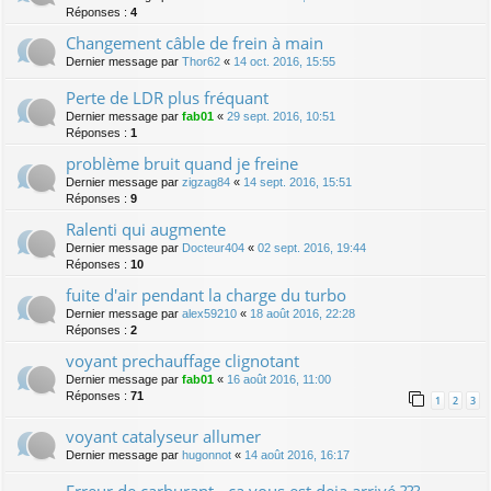
Réponses :
4
Changement câble de frein à main
Dernier message par
Thor62
«
14 oct. 2016, 15:55
Perte de LDR plus fréquant
Dernier message par
fab01
«
29 sept. 2016, 10:51
Réponses :
1
problème bruit quand je freine
Dernier message par
zigzag84
«
14 sept. 2016, 15:51
Réponses :
9
Ralenti qui augmente
Dernier message par
Docteur404
«
02 sept. 2016, 19:44
Réponses :
10
fuite d'air pendant la charge du turbo
Dernier message par
alex59210
«
18 août 2016, 22:28
Réponses :
2
voyant prechauffage clignotant
Dernier message par
fab01
«
16 août 2016, 11:00
Réponses :
71
1
2
3
voyant catalyseur allumer
Dernier message par
hugonnot
«
14 août 2016, 16:17
Erreur de carburant - ca vous est deja arrivé ???