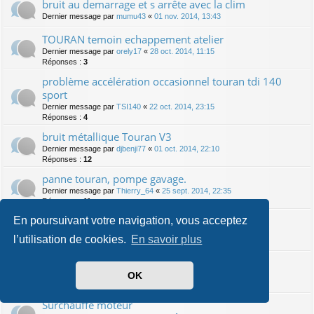
bruit au demarrage et s arrête avec la clim
Dernier message par
mumu43
«
01 nov. 2014, 13:43
TOURAN temoin echappement atelier
Dernier message par
orely17
«
28 oct. 2014, 11:15
Réponses :
3
problème accélération occasionnel touran tdi 140
sport
Dernier message par
TSI140
«
22 oct. 2014, 23:15
Réponses :
4
bruit métallique Touran V3
Dernier message par
djbenji77
«
01 oct. 2014, 22:10
Réponses :
12
panne touran, pompe gavage.
Dernier message par
Thierry_64
«
25 sept. 2014, 22:35
Réponses :
11
Bruit de grincement / couinement
En poursuivant votre navigation, vous acceptez
Dernier message par
Sine
«
12 sept. 2014, 11:49
l’utilisation de cookies.
En savoir plus
Réponses :
2
Panne sur touran 2.0 tdi
OK
Dernier message par
Flo91
«
10 sept. 2014, 10:45
Réponses :
19
Surchauffe moteur