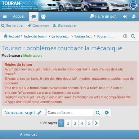
TouranPassion
Accueil
Faire un don
Le forum des propriétaires ou futurs acquéreurs du Volkswagen Touran
cc
Rechercher
or
Connexion
e
S’enregistrer
on
’e
ès
u
m
ne
nr
R
Accueil
Index du forum
Le touran dans ses versions I (V1 V2 V3) et II ...
Touran, la mécanique : moteurs, boites, transmissions, freins, direction, roues
Touran : problèmes touchant la mécanique
e
ra
m
br
xi
eg
Touran : problèmes touchant la mécanique
c
pi
s
es
on
ist
Modérateur :
Modérateurs
h
de
re
e
Règles du forum
Avant de créer un sujet : faites une recherche pour voir si cela n'a pas déjà été
r
r
discuté.
c
Si vous créez un sujet, le titre doit être descriptif : modèle, équipement touché, type de
problème, ....
h
Tout titre qui a la forme d'une exclamation comme "Oh la tuile!" ne sert à rien et
e
entraine l'effacement sans avertissement du sujet.
Rédigez votre sujet : s'il n'y a qu'un lien sans explication ou s'il est incompréhensible,
r
le sujet est effacé sans avertissement.
Rechercher
Recherche av
Nouveau sujet
2
3
4
5
1
Suivante
1085 sujets
Annonces