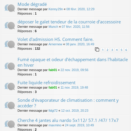
Mode dégradé
Dernier message par
Kenny29n
«
08 févr. 2020, 12:29
Réponses :
1
déposer le galet tendeur de la courroie d'accessoire
Dernier message par
Munch
«
07 févr. 2020, 11:56
Réponses :
6
Volet d'admission HS. Comment faire.
Dernier message par
Arnernew
«
08 janv. 2020, 16:49
Réponses :
132
1
2
3
4
5
6
Fumé opaque et odeur d'échappement dans l'habitacle
en hiver
Dernier message par
fab01
«
22 nov. 2019, 09:56
Réponses :
1
Fuite liquide refroidissement
Dernier message par
fab01
«
11 nov. 2019, 19:48
Réponses :
3
Sonde d'évaporateur de climatisation : comment y
accéder ?
Dernier message par
fidgi72
«
12 oct. 2019, 20:23
Cherche 4 jantes alu nardo 5x112/ 57.1 /47/ 17x7
Dernier message par
maxmino
«
24 sept. 2019, 10:49
Réponses :
2