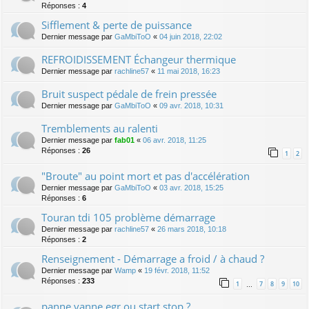
Réponses :
4
Sifflement & perte de puissance
Dernier message par
GaMbiToO
«
04 juin 2018, 22:02
REFROIDISSEMENT Échangeur thermique
Dernier message par
rachline57
«
11 mai 2018, 16:23
Bruit suspect pédale de frein pressée
Dernier message par
GaMbiToO
«
09 avr. 2018, 10:31
Tremblements au ralenti
Dernier message par
fab01
«
06 avr. 2018, 11:25
Réponses :
26
1
2
"Broute" au point mort et pas d'accélération
Dernier message par
GaMbiToO
«
03 avr. 2018, 15:25
Réponses :
6
Touran tdi 105 problème démarrage
Dernier message par
rachline57
«
26 mars 2018, 10:18
Réponses :
2
Renseignement - Démarrage a froid / à chaud ?
Dernier message par
Wamp
«
19 févr. 2018, 11:52
Réponses :
233
1
7
8
9
10
…
panne vanne egr ou start stop ?