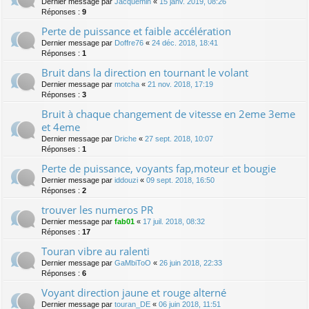
Dernier message par
Jacquemin
«
15 janv. 2019, 08:26
Réponses :
9
Perte de puissance et faible accélération
Dernier message par
Doffre76
«
24 déc. 2018, 18:41
Réponses :
1
Bruit dans la direction en tournant le volant
Dernier message par
motcha
«
21 nov. 2018, 17:19
Réponses :
3
Bruit à chaque changement de vitesse en 2eme 3eme
et 4eme
Dernier message par
Driche
«
27 sept. 2018, 10:07
Réponses :
1
Perte de puissance, voyants fap,moteur et bougie
Dernier message par
iddouzi
«
09 sept. 2018, 16:50
Réponses :
2
trouver les numeros PR
Dernier message par
fab01
«
17 juil. 2018, 08:32
Réponses :
17
Touran vibre au ralenti
Dernier message par
GaMbiToO
«
26 juin 2018, 22:33
Réponses :
6
Voyant direction jaune et rouge alterné
Dernier message par
touran_DE
«
06 juin 2018, 11:51