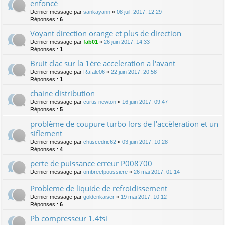
enfoncé
Dernier message par
sankayann
«
08 juil. 2017, 12:29
Réponses :
6
Voyant direction orange et plus de direction
Dernier message par
fab01
«
26 juin 2017, 14:33
Réponses :
1
Bruit clac sur la 1ère acceleration a l'avant
Dernier message par
Rafale06
«
22 juin 2017, 20:58
Réponses :
1
chaine distribution
Dernier message par
curtis newton
«
16 juin 2017, 09:47
Réponses :
5
problème de coupure turbo lors de l'accèleration et un
siflement
Dernier message par
chtiscedric62
«
03 juin 2017, 10:28
Réponses :
4
perte de puissance erreur P008700
Dernier message par
ombreetpoussiere
«
26 mai 2017, 01:14
Probleme de liquide de refroidissement
Dernier message par
goldenkaiser
«
19 mai 2017, 10:12
Réponses :
6
Pb compresseur 1.4tsi