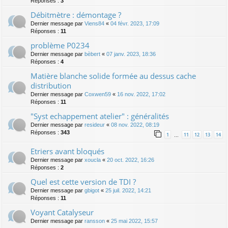
Réponses :
3
Débitmètre : démontage ?
Dernier message par
Viens84
«
04 févr. 2023, 17:09
Réponses :
11
problème P0234
Dernier message par
bèbert
«
07 janv. 2023, 18:36
Réponses :
4
Matière blanche solide formée au dessus cache
distribution
Dernier message par
Coxwen59
«
16 nov. 2022, 17:02
Réponses :
11
"Syst echappement atelier" : généralités
Dernier message par
resideur
«
08 nov. 2022, 08:19
Réponses :
343
1
11
12
13
14
…
Etriers avant bloqués
Dernier message par
xoucla
«
20 oct. 2022, 16:26
Réponses :
2
Quel est cette version de TDI ?
Dernier message par
gbigot
«
25 juil. 2022, 14:21
Réponses :
11
Voyant Catalyseur
Dernier message par
ransson
«
25 mai 2022, 15:57