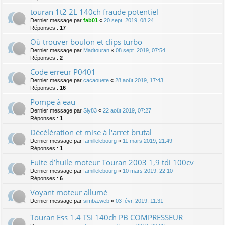
touran 1t2 2L 140ch fraude potentiel
Dernier message par
fab01
«
20 sept. 2019, 08:24
Réponses :
17
Où trouver boulon et clips turbo
Dernier message par
Madtouran
«
08 sept. 2019, 07:54
Réponses :
2
Code erreur P0401
Dernier message par
cacaouete
«
28 août 2019, 17:43
Réponses :
16
Pompe à eau
Dernier message par
Sly83
«
22 août 2019, 07:27
Réponses :
1
Décélération et mise à l'arret brutal
Dernier message par
famillelebourg
«
11 mars 2019, 21:49
Réponses :
1
Fuite d’huile moteur Touran 2003 1,9 tdi 100cv
Dernier message par
famillelebourg
«
10 mars 2019, 22:10
Réponses :
6
Voyant moteur allumé
Dernier message par
simba.web
«
03 févr. 2019, 11:31
Touran Ess 1.4 TSI 140ch PB COMPRESSEUR