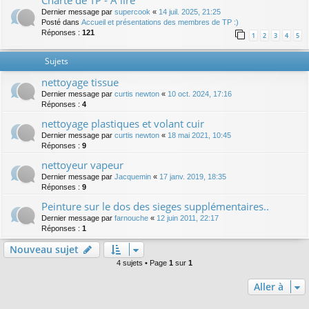
Charte de TP - A lire
Dernier message par
supercook
«
14 juil. 2025, 21:25
Posté dans
Accueil et présentations des membres de TP :)
Réponses :
121
1
2
3
4
5
Sujets
nettoyage tissue
Dernier message par
curtis newton
«
10 oct. 2024, 17:16
Réponses :
4
nettoyage plastiques et volant cuir
Dernier message par
curtis newton
«
18 mai 2021, 10:45
Réponses :
9
nettoyeur vapeur
Dernier message par
Jacquemin
«
17 janv. 2019, 18:35
Réponses :
9
Peinture sur le dos des sieges supplémentaires..
Dernier message par
farnouche
«
12 juin 2011, 22:17
Réponses :
1
Nouveau sujet
4 sujets • Page
1
sur
1
Aller à