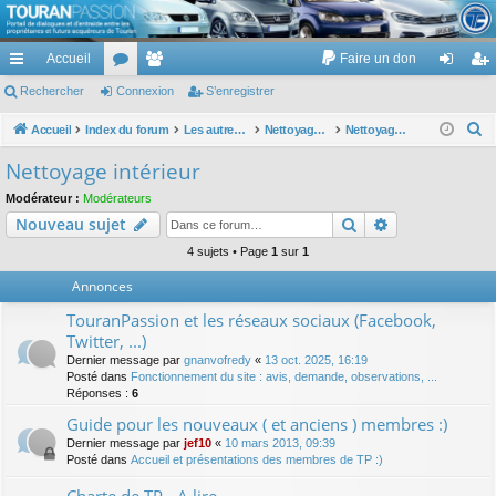
TouranPassion
Accueil
Faire un don
Le forum des propriétaires ou futurs acquéreurs du Volkswagen Touran
cc
Rechercher
or
Connexion
e
S’enregistrer
on
’e
ès
u
m
ne
nr
R
Accueil
Index du forum
Les autres voitures et ce qui touche à la voiture
Nettoyage des voitures
Nettoyage intérieur
e
ra
m
br
xi
eg
Nettoyage intérieur
c
pi
s
es
on
ist
Modérateur :
Modérateurs
h
Rechercher
Recherche av
Nouveau sujet
de
re
e
r
4 sujets • Page
1
sur
1
r
c
Annonces
h
TouranPassion et les réseaux sociaux (Facebook,
e
Twitter, ...)
r
Dernier message par
gnanvofredy
«
13 oct. 2025, 16:19
Posté dans
Fonctionnement du site : avis, demande, observations, ...
Réponses :
6
Guide pour les nouveaux ( et anciens ) membres :)
Dernier message par
jef10
«
10 mars 2013, 09:39
Posté dans
Accueil et présentations des membres de TP :)