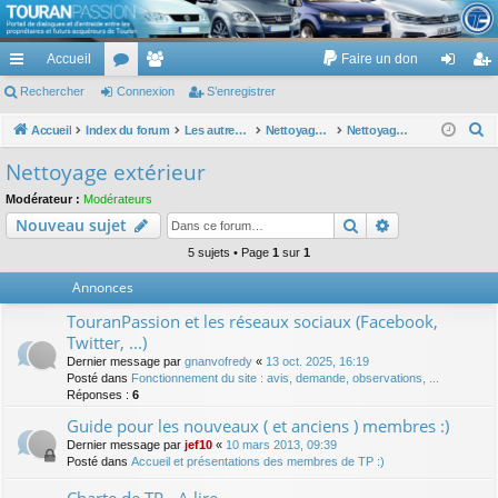
TouranPassion
Accueil
Faire un don
Le forum des propriétaires ou futurs acquéreurs du Volkswagen Touran
cc
Rechercher
or
Connexion
e
S’enregistrer
on
’e
ès
u
m
ne
nr
R
Accueil
Index du forum
Les autres voitures et ce qui touche à la voiture
Nettoyage des voitures
Nettoyage extérieur
e
ra
m
br
xi
eg
Nettoyage extérieur
c
pi
s
es
on
ist
Modérateur :
Modérateurs
h
Rechercher
Recherche av
Nouveau sujet
de
re
e
r
5 sujets • Page
1
sur
1
r
c
Annonces
h
TouranPassion et les réseaux sociaux (Facebook,
e
Twitter, ...)
r
Dernier message par
gnanvofredy
«
13 oct. 2025, 16:19
Posté dans
Fonctionnement du site : avis, demande, observations, ...
Réponses :
6
Guide pour les nouveaux ( et anciens ) membres :)
Dernier message par
jef10
«
10 mars 2013, 09:39
Posté dans
Accueil et présentations des membres de TP :)