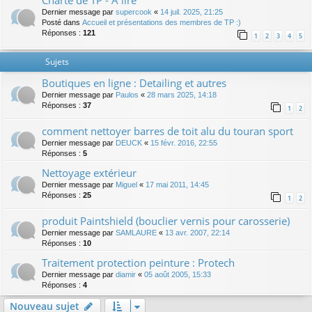
Charte de TP - A lire
Dernier message par
supercook
«
14 juil. 2025, 21:25
Posté dans
Accueil et présentations des membres de TP :)
Réponses :
121
1
2
3
4
5
Sujets
Boutiques en ligne : Detailing et autres
Dernier message par
Paulos
«
28 mars 2025, 14:18
Réponses :
37
1
2
comment nettoyer barres de toit alu du touran sport
Dernier message par
DEUCK
«
15 févr. 2016, 22:55
Réponses :
5
Nettoyage extérieur
Dernier message par
Miguel
«
17 mai 2011, 14:45
Réponses :
25
1
2
produit Paintshield (bouclier vernis pour carosserie)
Dernier message par
SAMLAURE
«
13 avr. 2007, 22:14
Réponses :
10
Traitement protection peinture : Protech
Dernier message par
diamir
«
05 août 2005, 15:33
Réponses :
4
Nouveau sujet