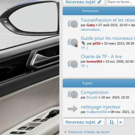
Nouveau sujet
Annonces
TouranPassion et les résea
par
Gaby
»
07 août 2015, 16:43
» d
observations, ...
Guide pour les nouveaux (
par
jef10
»
10 mars 2013, 09:39
TP :)
Charte de TP - A lire
par
lorenz054
»
23 oct. 2005, 02:00
TP :)
Sujets
Competiction
par
Erica32
»
18 avr. 2024, 16:32
nettoyage injecteur
par
GuillaumeD50
»
08 nov. 2021, 11
Nouveau sujet
Retourner à l’index du forum