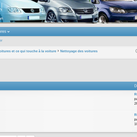
u Volkswagen Touran
res
er
oitures et ce qui touche à la voiture
Nettoyage des voitures
D
R
p
2
R
p
1