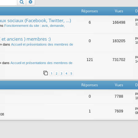
Rechercher
Recherche avancée
Réponses
Vues
D
ux sociaux (Facebook, Twitter, ...)
p
6
166498
1
ans
Fonctionnement du site : avis, demande,
 et anciens ) membres :)
p
0
183205
1
» dans
Accueil et présentations des membres de
p
121
731702
14
» dans
Accueil et présentations des membres de
1
2
3
4
5
Réponses
Vues
D
p
0
7788
1
p
1
7609
0
:08