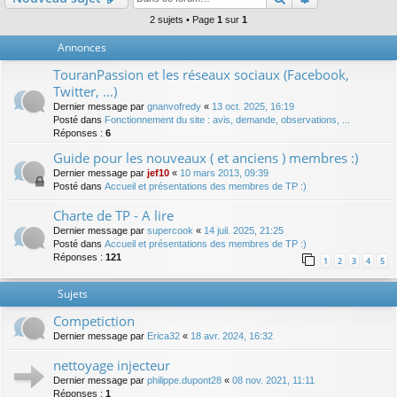
2 sujets • Page
1
sur
1
Annonces
TouranPassion et les réseaux sociaux (Facebook,
Twitter, ...)
Dernier message par
gnanvofredy
«
13 oct. 2025, 16:19
Posté dans
Fonctionnement du site : avis, demande, observations, ...
Réponses :
6
Guide pour les nouveaux ( et anciens ) membres :)
Dernier message par
jef10
«
10 mars 2013, 09:39
Posté dans
Accueil et présentations des membres de TP :)
Charte de TP - A lire
Dernier message par
supercook
«
14 juil. 2025, 21:25
Posté dans
Accueil et présentations des membres de TP :)
Réponses :
121
1
2
3
4
5
Sujets
Competiction
Dernier message par
Erica32
«
18 avr. 2024, 16:32
nettoyage injecteur
Dernier message par
philippe.dupont28
«
08 nov. 2021, 11:11
Réponses :
1