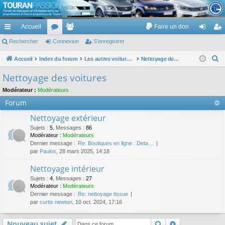
TouranPassion
Accueil
Faire un don
Le forum des propriétaires ou futurs acquéreurs du Volkswagen Touran
cc
Rechercher
or
Connexion
e
S’enregistrer
on
’e
ès
u
m
ne
nr
R
Accueil
Index du forum
Les autres voitures et ce qui touche à la voiture
Nettoyage des voitures
e
ra
m
br
xi
eg
Nettoyage des voitures
c
pi
s
es
on
ist
Modérateur :
Modérateurs
h
Forum
de
re
e
r
Nettoyage extérieur
r
c
Sujets
:
5
,
Messages
:
86
Modérateur :
Modérateurs
h
Dernier message :
Re: Boutiques en ligne : Deta…
e
par
Paulos
, 28 mars 2025, 14:18
r
Nettoyage intérieur
Sujets
:
4
,
Messages
:
27
Modérateur :
Modérateurs
Dernier message :
Re: nettoyage tissue
par
curtis newton
, 10 oct. 2024, 17:16
Rechercher
Recherche av
Nouveau sujet