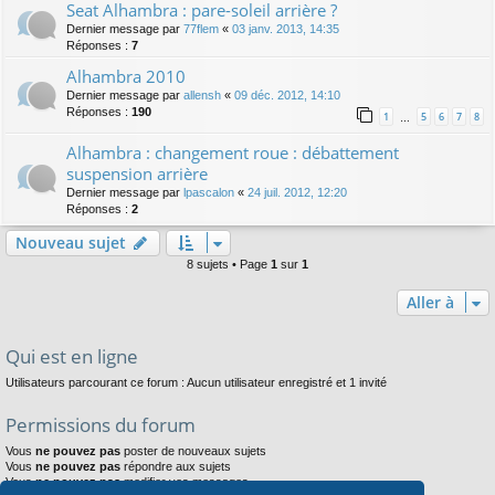
Seat Alhambra : pare-soleil arrière ?
Dernier message par
77flem
«
03 janv. 2013, 14:35
Réponses :
7
Alhambra 2010
Dernier message par
allensh
«
09 déc. 2012, 14:10
Réponses :
190
1
5
6
7
8
…
Alhambra : changement roue : débattement
suspension arrière
Dernier message par
lpascalon
«
24 juil. 2012, 12:20
Réponses :
2
Nouveau sujet
8 sujets • Page
1
sur
1
Aller à
Qui est en ligne
Utilisateurs parcourant ce forum : Aucun utilisateur enregistré et 1 invité
Permissions du forum
Vous
ne pouvez pas
poster de nouveaux sujets
Vous
ne pouvez pas
répondre aux sujets
Vous
ne pouvez pas
modifier vos messages