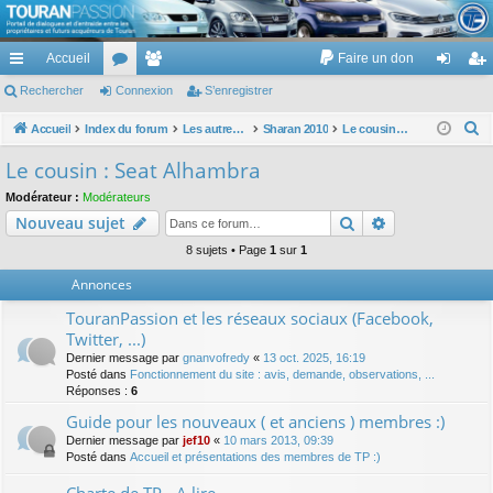
TouranPassion
Accueil
Faire un don
Le forum des propriétaires ou futurs acquéreurs du Volkswagen Touran
cc
Rechercher
or
Connexion
e
S’enregistrer
on
’e
ès
u
m
ne
nr
R
Accueil
Index du forum
Les autres voitures et ce qui touche à la voiture
Sharan 2010
Le cousin : Seat Alhambra
e
ra
m
br
xi
eg
Le cousin : Seat Alhambra
c
pi
s
es
on
ist
Modérateur :
Modérateurs
h
Rechercher
Recherche av
Nouveau sujet
de
re
e
r
8 sujets • Page
1
sur
1
r
c
Annonces
h
TouranPassion et les réseaux sociaux (Facebook,
e
Twitter, ...)
r
Dernier message par
gnanvofredy
«
13 oct. 2025, 16:19
Posté dans
Fonctionnement du site : avis, demande, observations, ...
Réponses :
6
Guide pour les nouveaux ( et anciens ) membres :)
Dernier message par
jef10
«
10 mars 2013, 09:39
Posté dans
Accueil et présentations des membres de TP :)