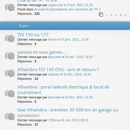
Charte de TP - A lire
Dernier message par
supercook
«
14 juil. 2025, 21:25
Posté dans
Accueil et présentations des membres de TP :)
Réponses :
121
1
2
3
4
5
Sujets
TDI 150 ou 177
Dernier message par
Kurios
«
07 janv. 2021, 11:08
Réponses :
2
pannes en tous genres...
Dernier message par
lpascalon
«
26 déc. 2018, 15:52
Réponses :
3
Alhambra TDI 140 DSG : avis et retours ?
Dernier message par
oleasluv
«
10 déc. 2015, 10:52
Réponses :
13
Alhambra : porte latérale électrique & bruit de
couinement
Dernier message par
lpascalon
«
04 févr. 2014, 21:05
Réponses :
2
Seat Alhambra : entretien 30 000 km en garage ou
concession
Dernier message par
77flem
«
26 nov. 2013, 08:22
Réponses :
17