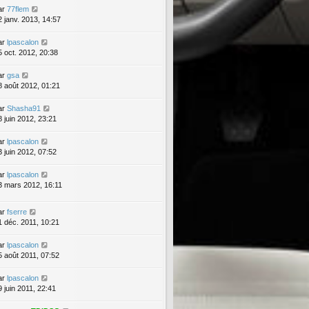
ar
77flem
2 janv. 2013, 14:57
ar
lpascalon
5 oct. 2012, 20:38
ar
gsa
8 août 2012, 01:21
ar
Shasha91
8 juin 2012, 23:21
ar
lpascalon
3 juin 2012, 07:52
ar
lpascalon
3 mars 2012, 16:11
ar
fserre
1 déc. 2011, 10:21
ar
lpascalon
5 août 2011, 07:52
ar
lpascalon
9 juin 2011, 22:41