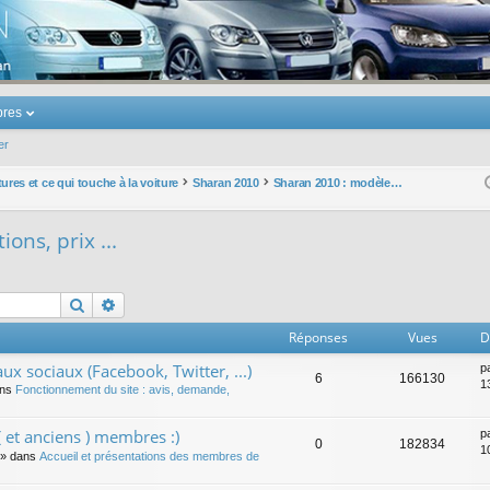
u Volkswagen Touran
res
er
ures et ce qui touche à la voiture
Sharan 2010
Sharan 2010 : modèles, options, prix ...
ons, prix ...
Rechercher
Recherche avancée
Réponses
Vues
D
ux sociaux (Facebook, Twitter, ...)
p
6
166130
1
ans
Fonctionnement du site : avis, demande,
 et anciens ) membres :)
p
0
182834
1
» dans
Accueil et présentations des membres de