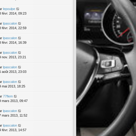
ar
lepoulpe
3 févr. 2014, 09:23
ar
lpascalon
8 févr. 2014, 22:59
ar
lpascalon
3 févr. 2014, 16:39
ar
lpascalon
9 nov. 2013, 23:21
ar
lpascalon
5 août 2013, 23:03
ar
lpascalon
4 mai 2013, 18:25
ar
77flem
9 mars 2013, 09:47
ar
lpascalon
7 mars 2013, 11:52
ar
lpascalon
4 févr. 2013, 14:57