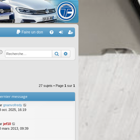
Faire un don
A
FA
on
’e
Q
ne
nr
Rechercher
Recherche avancée
xi
eg
on
ist
re
27 sujets • Page
1
sur
1
r
ernier message
ar
gnanvofredy
3 oct. 2025, 16:19
ar
jef10
0 mars 2013, 09:39