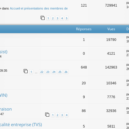
p
121
729941
14
» dans
Accueil et présentations des membres de
1
2
3
4
5
Réponses
Vues
D
p
1
19790
18
ist)
p
0
4121
2
54
p
648
142963
2
 09:35
1
22
23
24
25
26
…
p
20
10346
1
WIN)
p
9
7776
2
raison
p
86
32936
1
:47
1
2
3
4
lité entreprise (TVS)
p
5
5811
2