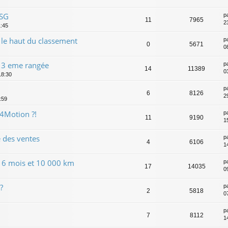
SG
p
11
7965
2
1:45
le haut du classement
p
0
5671
0
a 3 eme rangée
p
14
11389
0
18:30
p
6
8126
2
:59
4Motion ?!
p
11
9190
1
 des ventes
p
4
6106
1
s 6 mois et 10 000 km
p
17
14035
0
?
p
2
5818
0
p
7
8112
1