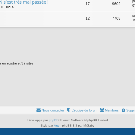
s'est très mal passée !
p
17
9602
0
11, 10:14
p
12
7703
1
r enregistré et 3 invités
Nous contacter
L’équipe du forum
Membres
Suppr
Développé par
phpBB
® Forum Software © phpBB Limited
Style par
Arty
- phpBB 3.3 par MrGaby
Traduit par
phpBB-fr.com