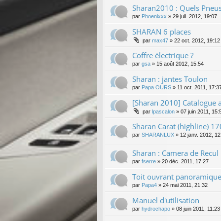
Sharan2010 : Quels Pneus 
par
Phoenixxx
»
29 juil. 2012, 19:07
SHARAN 6 places
par
max47
»
22 oct. 2012, 19:12
Coffre électrique ?
par
gsa
»
15 août 2012, 15:54
Sharan : jantes Toulon
par
Papa OURS
»
11 oct. 2011, 17:3
[Sharan 2010] Catalogue a
par
lpascalon
»
07 juin 2011, 15:
Sharan Carat (highline) 
par
SHARANLUX
»
12 janv. 2012, 12
Sharan : Camera de Recul 
par
fserre
»
20 déc. 2011, 17:27
Toit ouvrant panoramique 
par
Papa4
»
24 mai 2011, 21:32
Manuel d'utilisation
par
hydrochapo
»
08 juin 2011, 11:23