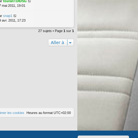
ar
touranTDIDSG
7 mai 2011, 19:01
ar
snap1
9 avr. 2011, 17:23
27 sujets • Page
1
sur
1
Aller à
imer les cookies
Heures au format
UTC+02:00