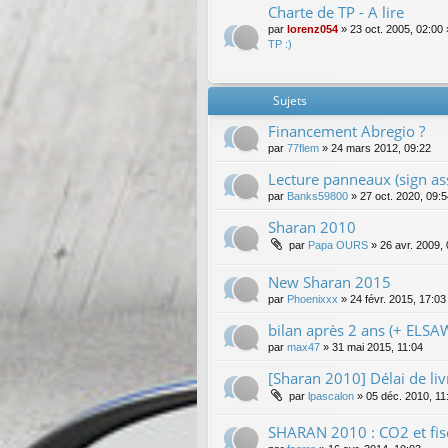
Charte de TP - A lire
par
lorenz054
»
23 oct. 2005, 02:00
TP :)
Sujets
Financement Abregio ?
par
77flem
»
24 mars 2012, 09:22
Lecture panneaux (sign ass
par
Banks59800
»
27 oct. 2020, 09:
Sharan 2010
par
Papa OURS
»
26 avr. 2009,
New Sharan 2015
par
Phoenixxx
»
24 févr. 2015, 17:03
bilan après 2 ans (+ ELSA
par
max47
»
31 mai 2015, 11:04
[Sharan 2010] Délai de liv
par
lpascalon
»
05 déc. 2010, 11
SHARAN 2010 : CO2 et fisca