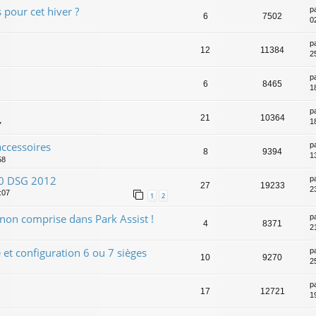
pour cet hiver ?
p
6
7502
0
p
12
11384
2
p
6
8465
1
p
21
10364
1
7
ccessoires
p
8
9394
1
58
170 DSG 2012
p
27
19233
2
:07
1
2
non comprise dans Park Assist !
p
4
8371
2
et configuration 6 ou 7 sièges
p
10
9270
2
p
17
12721
1