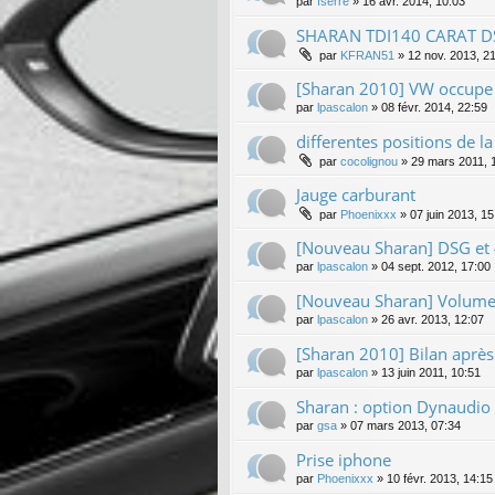
par
fserre
»
16 avr. 2014, 10:03
SHARAN TDI140 CARAT D
par
KFRAN51
»
12 nov. 2013, 2
[Sharan 2010] VW occupe 
par
lpascalon
»
08 févr. 2014, 22:59
differentes positions de l
par
cocolignou
»
29 mars 2011, 
Jauge carburant
par
Phoenixxx
»
07 juin 2013, 15
[Nouveau Sharan] DSG et 
par
lpascalon
»
04 sept. 2012, 17:00
[Nouveau Sharan] Volume
par
lpascalon
»
26 avr. 2013, 12:07
[Sharan 2010] Bilan aprè
par
lpascalon
»
13 juin 2011, 10:51
Sharan : option Dynaudio 
par
gsa
»
07 mars 2013, 07:34
Prise iphone
par
Phoenixxx
»
10 févr. 2013, 14:15