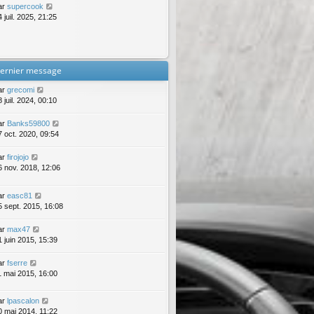
ar
supercook
 juil. 2025, 21:25
ernier message
ar
grecomi
 juil. 2024, 00:10
ar
Banks59800
7 oct. 2020, 09:54
ar
firojojo
6 nov. 2018, 12:06
ar
easc81
5 sept. 2015, 16:08
ar
max47
1 juin 2015, 15:39
ar
fserre
1 mai 2015, 16:00
ar
lpascalon
0 mai 2014, 11:22