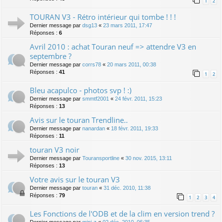
1
2
TOURAN V3 - Rétro intérieur qui tombe ! ! !
Dernier message par
dsg13
«
23 mars 2011, 17:47
Réponses :
6
Avril 2010 : achat Touran neuf => attendre V3 en
septembre ?
Dernier message par
corrs78
«
20 mars 2011, 00:38
Réponses :
41
1
2
Bleu acapulco - photos svp ! :)
Dernier message par
smmtf2001
«
24 févr. 2011, 15:23
Réponses :
13
Avis sur le touran Trendline..
Dernier message par
nanardan
«
18 févr. 2011, 19:33
Réponses :
11
touran V3 noir
Dernier message par
Touransportline
«
30 nov. 2015, 13:11
Réponses :
13
Votre avis sur le touran V3
Dernier message par
touran
«
31 déc. 2010, 11:38
Réponses :
79
1
2
3
4
Les Fonctions de l'ODB et de la clim en version trend ?