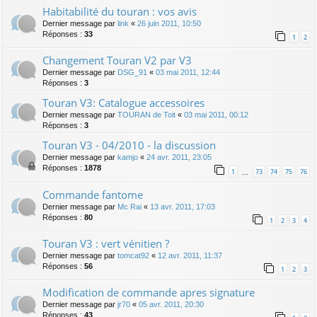
Habitabilité du touran : vos avis
Dernier message par
link
«
26 juin 2011, 10:50
Réponses :
33
1
2
Changement Touran V2 par V3
Dernier message par
DSG_91
«
03 mai 2011, 12:44
Réponses :
3
Touran V3: Catalogue accessoires
Dernier message par
TOURAN de Toit
«
03 mai 2011, 00:12
Réponses :
3
Touran V3 - 04/2010 - la discussion
Dernier message par
kamjo
«
24 avr. 2011, 23:05
Réponses :
1878
1
73
74
75
76
…
Commande fantome
Dernier message par
Mc Rai
«
13 avr. 2011, 17:03
Réponses :
80
1
2
3
4
Touran V3 : vert vénitien ?
Dernier message par
tomcat92
«
12 avr. 2011, 11:37
Réponses :
56
1
2
3
Modification de commande apres signature
Dernier message par
jr70
«
05 avr. 2011, 20:30
Réponses :
43