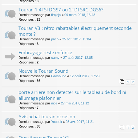
Réponses :
3
Touran 1.4TSI DGS7 ou 2TDI SRC DGS6?
Dernier message par
firojojo
«
09 mars 2018, 16:48
Réponses :
23
Touran V3 : rétro rabattables électriquement seconde
monte ?
Dernier message par
paco
«
25 oct. 2017, 13:04
Réponses :
3
Embrayage reste enfoncé
Dernier message par
samy
«
27 août 2017, 12:05
Réponses :
2
Nouvelle Touran Sound
Dernier message par
Grosound
«
12 août 2017, 17:29
Réponses :
36
1
2
porte arriere non detecter sur le tableau de bord ni
allumage plafonnier
Dernier message par
nice
«
27 mai 2017, 11:12
Réponses :
7
Avis achat touran occasion
Dernier message par
Youbolt
«
25 avr. 2017, 11:21
Réponses :
38
1
2
Question sur Touran V3