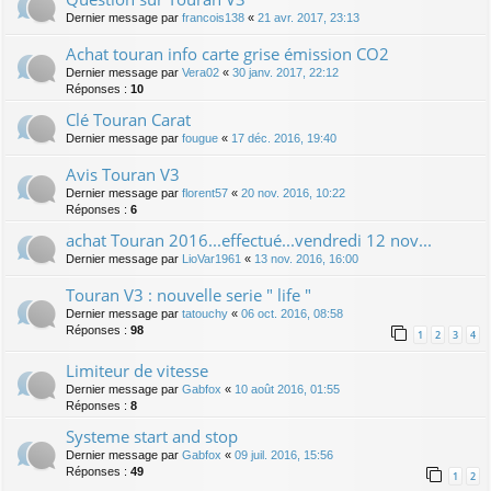
Dernier message par
francois138
«
21 avr. 2017, 23:13
Achat touran info carte grise émission CO2
Dernier message par
Vera02
«
30 janv. 2017, 22:12
Réponses :
10
Clé Touran Carat
Dernier message par
fougue
«
17 déc. 2016, 19:40
Avis Touran V3
Dernier message par
florent57
«
20 nov. 2016, 10:22
Réponses :
6
achat Touran 2016...effectué...vendredi 12 nov...
Dernier message par
LioVar1961
«
13 nov. 2016, 16:00
Touran V3 : nouvelle serie " life "
Dernier message par
tatouchy
«
06 oct. 2016, 08:58
Réponses :
98
1
2
3
4
Limiteur de vitesse
Dernier message par
Gabfox
«
10 août 2016, 01:55
Réponses :
8
Systeme start and stop
Dernier message par
Gabfox
«
09 juil. 2016, 15:56
Réponses :
49
1
2