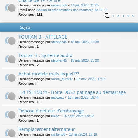
Charte de TP - A lire
Dernier message par
supercook
«
14 juil. 2025, 21:25
Posté dans
Accueil et présentations des membres de TP :)
Réponses :
121
1
2
3
4
5
Sujets
TOURAN 3 - ATTELAGE
Dernier message par
stephen45
«
18 mai 2026, 23:38
Réponses :
1
Touran 3 : Système audio
Dernier message par
stephen45
«
18 mai 2026, 23:20
Réponses :
2
Achat modele mais lequel???
Dernier message par
soren_durel42
«
22 nov. 2025, 17:14
Réponses :
4
1.4 TSI 150ch - Boite DGS7 patinage au démarrage
Dernier message par
gpowerz
«
10 mars 2025, 16:44
Réponses :
10
Dépose émetteur d'embrayage
Dernier message par
Kleos
«
16 sept. 2024, 09:42
Réponses :
2
Remplacement alternateur
Dernier message par
corben56
«
18 juin 2024, 13:19