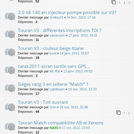
Réponses :
52
1
2
3
2.0 tdi 140 en injecteur pompe possible sur V3?
Dernier message par
Gridou23
«
04 févr. 2013, 17:19
Réponses :
2
Touran V3 : différentes inscriptions TDI ?
Dernier message par
vavavoum
«
27 janv. 2013, 18:11
Réponses :
11
Touran V3 : couleur beige titane
Dernier message par
lynel
«
18 janv. 2013, 18:57
Réponses :
19
carat 2011 ecran tactile sans GPS...
Dernier message par
Mc Rai
«
12 janv. 2013, 00:52
Réponses :
3
Sièges rang 3 en sellerie "Match" ?
Dernier message par
Lightbeam
«
16 nov. 2012, 12:33
Réponses :
17
Touran V3 : Toit ouvrant
Dernier message par
Gon
«
16 nov. 2012, 02:06
Réponses :
44
1
2
Touran Match compatibilite AB et Xenons
Dernier message par
fab01
«
17 oct. 2012, 22:03
Réponses :
12