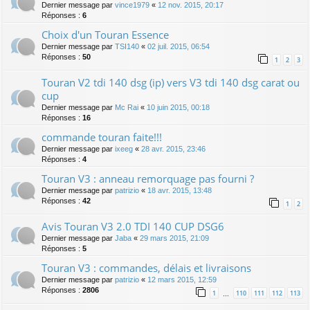
Dernier message par
vince1979
«
12 nov. 2015, 20:17
Réponses :
6
Choix d'un Touran Essence
Dernier message par
TSI140
«
02 juil. 2015, 06:54
Réponses :
50
1
2
3
Touran V2 tdi 140 dsg (ip) vers V3 tdi 140 dsg carat ou
cup
Dernier message par
Mc Rai
«
10 juin 2015, 00:18
Réponses :
16
commande touran faite!!!
Dernier message par
ixeeg
«
28 avr. 2015, 23:46
Réponses :
4
Touran V3 : anneau remorquage pas fourni ?
Dernier message par
patrizio
«
18 avr. 2015, 13:48
Réponses :
42
1
2
Avis Touran V3 2.0 TDI 140 CUP DSG6
Dernier message par
Jaba
«
29 mars 2015, 21:09
Réponses :
5
Touran V3 : commandes, délais et livraisons
Dernier message par
patrizio
«
12 mars 2015, 12:59
Réponses :
2806
1
110
111
112
113
…