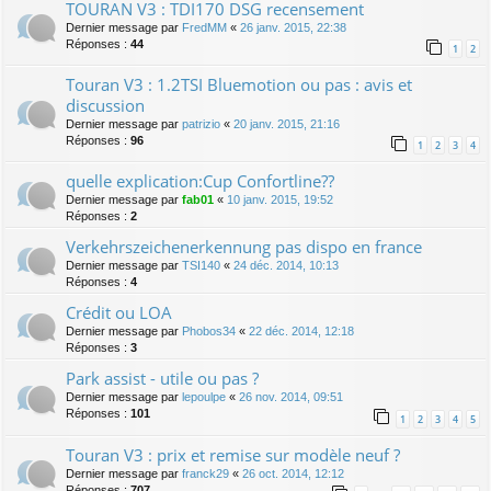
TOURAN V3 : TDI170 DSG recensement
Dernier message par
FredMM
«
26 janv. 2015, 22:38
Réponses :
44
1
2
Touran V3 : 1.2TSI Bluemotion ou pas : avis et
discussion
Dernier message par
patrizio
«
20 janv. 2015, 21:16
Réponses :
96
1
2
3
4
quelle explication:Cup Confortline??
Dernier message par
fab01
«
10 janv. 2015, 19:52
Réponses :
2
Verkehrszeichenerkennung pas dispo en france
Dernier message par
TSI140
«
24 déc. 2014, 10:13
Réponses :
4
Crédit ou LOA
Dernier message par
Phobos34
«
22 déc. 2014, 12:18
Réponses :
3
Park assist - utile ou pas ?
Dernier message par
lepoulpe
«
26 nov. 2014, 09:51
Réponses :
101
1
2
3
4
5
Touran V3 : prix et remise sur modèle neuf ?
Dernier message par
franck29
«
26 oct. 2014, 12:12
Réponses :
707