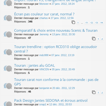
Dernier message par
Monster
«
27 janv. 2012, 18:24
Réponses :
1
Écran pas couleur sur carat, normal ?
Dernier message par
charlus
«
27 janv. 2012, 12:56
Réponses :
346
1
11
12
13
14
…
Comparatif & choix entre nouveau Scenic & Touran
Dernier message par
.berenty.
«
13 janv. 2012, 20:30
Réponses :
47
1
2
Touran trendline : option RCD310 oblige accoudoir
central ?
Dernier message par
mdc888
«
07 janv. 2012, 13:19
Réponses :
1
Touran : jantes alu GOAL
Dernier message par
VINCEN
«
05 janv. 2012, 20:49
Réponses :
5
Touran carat non conforme à la commande : pas de
GPS
Dernier message par
benjamin
«
20 déc. 2011, 12:29
Réponses :
46
1
2
Pack Design Jantes SEDONA et écrous antivol
Dernier message par
snap1
«
12 déc. 2011, 20:53