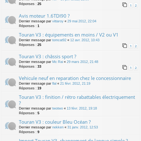
Réponses :
25
1
2
Avis moteur 1.6TDI90 ?
Dernier message par
vittaroy
«
29 mai 2012, 22:04
Réponses :
1
Touran V3 : équipements en moins / V2 ou V1
Dernier message par
tomcat92
«
12 avr. 2012, 10:43
Réponses :
25
1
2
Touran V3 : châssis sport ?
Dernier message par
Mc Rai
«
29 mars 2012, 21:48
Réponses :
33
1
2
Vehicule neuf en reparation chez le concessionnaire
Dernier message par
flal
«
21 févr. 2012, 21:19
Réponses :
19
Touran V3 : finition / rétro rabattables électriquement
?
Dernier message par
twotwo
«
13 févr. 2012, 19:18
Réponses :
5
Touran V3 : couleur Bleu Océan ?
Dernier message par
nekken
«
31 janv. 2012, 12:53
Réponses :
9
Import Touran V3, changement de langue simple ?