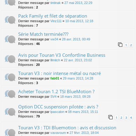
Dernier message par
tintinak
«
27 mai 2013, 22:29
Réponses :
2
Pack Family et filet de séparation
Dernier message par
Vinz111
«
10 mai 2013, 12:18
Réponses :
7
Série Match terminée???
Dernier message par
vw34
«
28 avr. 2013, 00:49
Réponses :
46
1
2
Avis pour Touran V3 Confortline Business
Dernier message par
lllmitch
«
22 avr. 2013, 23:02
Réponses :
20
Touran V3 : noir intense métal ou nacré
Dernier message par
fab01
«
29 mars 2013, 14:28
Réponses :
3
Acheter Touran 1.2 TSI BlueMotion ?
Dernier message par
SV4
«
18 mars 2013, 09:28
Option DCC suspension pilotée : avis ?
Dernier message par
lpascalon
«
08 mars 2013, 15:11
Réponses :
79
1
2
3
4
Touran V3 : TDI Bluemotion : avis et discussion
Dernier message par
vavavoum
«
27 févr. 2013, 18:04