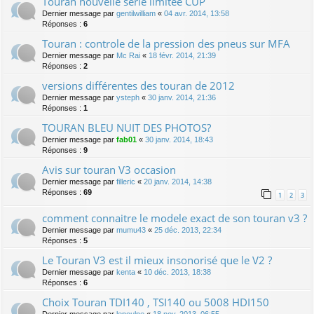
Touran nouvelle série limitée CUP
Dernier message par
gentilwilliam
«
04 avr. 2014, 13:58
Réponses :
6
Touran : controle de la pression des pneus sur MFA
Dernier message par
Mc Rai
«
18 févr. 2014, 21:39
Réponses :
2
versions différentes des touran de 2012
Dernier message par
ysteph
«
30 janv. 2014, 21:36
Réponses :
1
TOURAN BLEU NUIT DES PHOTOS?
Dernier message par
fab01
«
30 janv. 2014, 18:43
Réponses :
9
Avis sur touran V3 occasion
Dernier message par
filleric
«
20 janv. 2014, 14:38
Réponses :
69
1
2
3
comment connaitre le modele exact de son touran v3 ?
Dernier message par
mumu43
«
25 déc. 2013, 22:34
Réponses :
5
Le Touran V3 est il mieux insonorisé que le V2 ?
Dernier message par
kenta
«
10 déc. 2013, 18:38
Réponses :
6
Choix Touran TDI140 , TSI140 ou 5008 HDI150