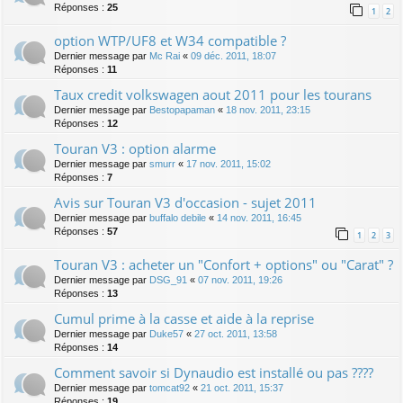
Réponses :
25
1
2
option WTP/UF8 et W34 compatible ?
Dernier message par
Mc Rai
«
09 déc. 2011, 18:07
Réponses :
11
Taux credit volkswagen aout 2011 pour les tourans
Dernier message par
Bestopapaman
«
18 nov. 2011, 23:15
Réponses :
12
Touran V3 : option alarme
Dernier message par
smurr
«
17 nov. 2011, 15:02
Réponses :
7
Avis sur Touran V3 d'occasion - sujet 2011
Dernier message par
buffalo debile
«
14 nov. 2011, 16:45
Réponses :
57
1
2
3
Touran V3 : acheter un "Confort + options" ou "Carat" ?
Dernier message par
DSG_91
«
07 nov. 2011, 19:26
Réponses :
13
Cumul prime à la casse et aide à la reprise
Dernier message par
Duke57
«
27 oct. 2011, 13:58
Réponses :
14
Comment savoir si Dynaudio est installé ou pas ????
Dernier message par
tomcat92
«
21 oct. 2011, 15:37
Réponses :
19