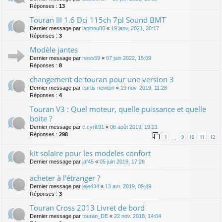
Réponses :
13
Touran III 1.6 Dci 115ch 7pl Sound BMT
Dernier message par
lapinou80
«
19 janv. 2021, 20:17
Réponses :
3
Modèle jantes
Dernier message par
ness59
«
07 juin 2022, 15:09
Réponses :
8
changement de touran pour une version 3
Dernier message par
curtis newton
«
19 nov. 2019, 11:28
Réponses :
4
Touran V3 : Quel moteur, quelle puissance et quelle
boite ?
Dernier message par
c.cyril.91
«
06 août 2019, 19:21
Réponses :
298
1
9
10
11
12
…
kit solaire pour les modeles confort
Dernier message par
jaf45
«
05 juin 2019, 17:28
acheter à l'étranger ?
Dernier message par
jeje434
«
13 avr. 2019, 09:49
Réponses :
3
Touran Cross 2013 Livret de bord
Dernier message par
touran_DE
«
22 nov. 2018, 14:04