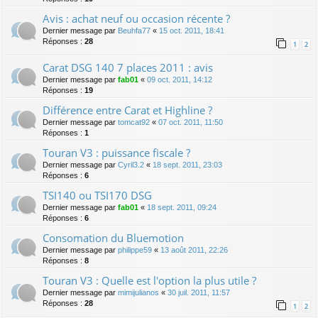
Avis : achat neuf ou occasion récente ?
Dernier message par
Beuhfa77
«
15 oct. 2011, 18:41
Réponses :
28
1
2
Carat DSG 140 7 places 2011 : avis
Dernier message par
fab01
«
09 oct. 2011, 14:12
Réponses :
19
Différence entre Carat et Highline ?
Dernier message par
tomcat92
«
07 oct. 2011, 11:50
Réponses :
1
Touran V3 : puissance fiscale ?
Dernier message par
Cyril3.2
«
18 sept. 2011, 23:03
Réponses :
6
TSI140 ou TSI170 DSG
Dernier message par
fab01
«
18 sept. 2011, 09:24
Réponses :
6
Consomation du Bluemotion
Dernier message par
philippe59
«
13 août 2011, 22:26
Réponses :
8
Touran V3 : Quelle est l'option la plus utile ?
Dernier message par
mimijulianos
«
30 juil. 2011, 11:57
Réponses :
28
1
2