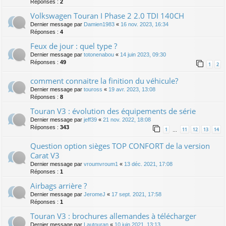
Réponses :
2
Volkswagen Touran I Phase 2 2.0 TDI 140CH
Dernier message par
Damien1983
«
16 nov. 2023, 16:34
Réponses :
4
Feux de jour : quel type ?
Dernier message par
totonenabou
«
14 juin 2023, 09:30
Réponses :
49
1
2
comment connaitre la finition du véhicule?
Dernier message par
touross
«
19 avr. 2023, 13:08
Réponses :
8
Touran V3 : évolution des équipements de série
Dernier message par
jeff39
«
21 nov. 2022, 18:08
Réponses :
343
1
11
12
13
14
…
Question option sièges TOP CONFORT de la version
Carat V3
Dernier message par
vroumvroum1
«
13 déc. 2021, 17:08
Réponses :
1
Airbags arrière ?
Dernier message par
JeromeJ
«
17 sept. 2021, 17:58
Réponses :
1
Touran V3 : brochures allemandes à télécharger
Dernier message par
Lautouran
«
10 juin 2021, 13:13