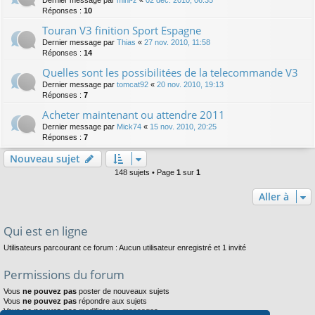
Dernier message par
mini-z
«
02 déc. 2010, 06:35
Réponses :
10
Touran V3 finition Sport Espagne
Dernier message par
Thias
«
27 nov. 2010, 11:58
Réponses :
14
Quelles sont les possibilitées de la telecommande V3
Dernier message par
tomcat92
«
20 nov. 2010, 19:13
Réponses :
7
Acheter maintenant ou attendre 2011
Dernier message par
Mick74
«
15 nov. 2010, 20:25
Réponses :
7
Nouveau sujet
148 sujets • Page
1
sur
1
Aller à
Qui est en ligne
Utilisateurs parcourant ce forum : Aucun utilisateur enregistré et 1 invité
Permissions du forum
Vous
ne pouvez pas
poster de nouveaux sujets
Vous
ne pouvez pas
répondre aux sujets
Vous
ne pouvez pas
modifier vos messages