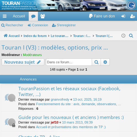
TouranPassion
Accueil
Faire un don
Le forum des propriétaires ou futurs acquéreurs du Volkswagen Touran
cc
Rechercher
or
Connexion
e
S’enregistrer
on
’e
ès
u
m
ne
nr
R
Accueil
Index du forum
Le touran dans ses versions I (V1 V2 V3) et II ...
Touran : les modèles, les prix, les achats, les options, ...
Touran I (V3) : modèles, options, prix ...
e
ra
m
br
xi
eg
Touran I (V3) : modèles, options, prix ...
c
pi
s
es
on
ist
Modérateur :
Modérateurs
h
Rechercher
Recherche av
Nouveau sujet
de
re
e
r
148 sujets • Page
1
sur
1
r
c
Annonces
h
TouranPassion et les réseaux sociaux (Facebook,
e
Twitter, ...)
r
Dernier message par
gnanvofredy
«
13 oct. 2025, 16:19
Posté dans
Fonctionnement du site : avis, demande, observations, ...
Réponses :
6
Guide pour les nouveaux ( et anciens ) membres :)
Dernier message par
jef10
«
10 mars 2013, 09:39
Posté dans
Accueil et présentations des membres de TP :)