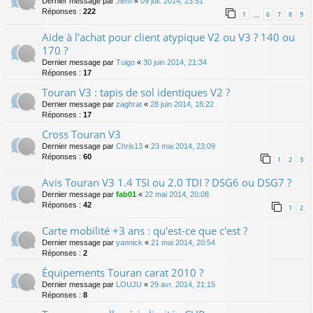
Dernier message par
Jiem
«
09 juil. 2014, 23:51
Réponses :
222
1
6
7
8
9
…
Aide à l'achat pour client atypique V2 ou V3 ? 140 ou
170 ?
Dernier message par
Tuigo
«
30 juin 2014, 21:34
Réponses :
17
Touran V3 : tapis de sol identiques V2 ?
Dernier message par
zaghrat
«
28 juin 2014, 18:22
Réponses :
17
Cross Touran V3
Dernier message par
Chris13
«
23 mai 2014, 23:09
Réponses :
60
1
2
3
Avis Touran V3 1.4 TSI ou 2.0 TDI ? DSG6 ou DSG7 ?
Dernier message par
fab01
«
22 mai 2014, 20:08
Réponses :
42
1
2
Carte mobilité +3 ans : qu'est-ce que c'est ?
Dernier message par
yannick
«
21 mai 2014, 20:54
Réponses :
2
Équipements Touran carat 2010 ?
Dernier message par
LOUJU
«
29 avr. 2014, 21:15
Réponses :
8