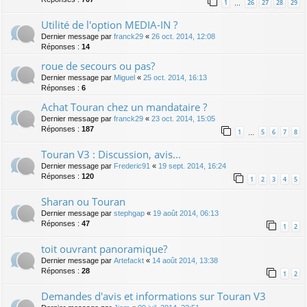
1
26
27
28
29
…
Utilité de l'option MEDIA-IN ?
Dernier message par
franck29
«
26 oct. 2014, 12:08
Réponses :
14
roue de secours ou pas?
Dernier message par
Miguel
«
25 oct. 2014, 16:13
Réponses :
6
Achat Touran chez un mandataire ?
Dernier message par
franck29
«
23 oct. 2014, 15:05
Réponses :
187
1
5
6
7
8
…
Touran V3 : Discussion, avis...
Dernier message par
Frederic91
«
19 sept. 2014, 16:24
Réponses :
120
1
2
3
4
5
Sharan ou Touran
Dernier message par
stephgap
«
19 août 2014, 06:13
Réponses :
47
1
2
toit ouvrant panoramique?
Dernier message par
Artefackt
«
14 août 2014, 13:38
Réponses :
28
1
2
Demandes d'avis et informations sur Touran V3