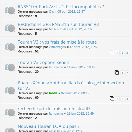
RNS510 + Park Assist 2.0 : Incompatibles ?
Dernier message par
Ols
«
05 oct. 2012, 13:37
Réponses :
9
Restrictions GPS RNS 315 sur Touran V3
Dernier message par
Mc Rai
«
26 sept. 2012, 20:16
Réponses :
5
Touran V3 : vos frais de mise à la route
Dernier message par
vinnievegas
«
12 sept. 2012, 11:52
Réponses :
51
1
2
3
Touran V3 : option xenon
Dernier message par
farnouche
«
14 août 2012, 19:12
Réponses :
30
1
2
Phares Xénons/Antibrouillards éclairage intersection
sur V3
Dernier message par
fab01
«
02 août 2012, 08:12
Réponses :
60
1
2
3
recherche article frais administratif?
Dernier message par
farnouche
«
19 juin 2012, 15:49
Réponses :
2
Nouveau Touran LOA ou pas ?
Dernier message par
nsi
«
10 juin 2012, 12:39