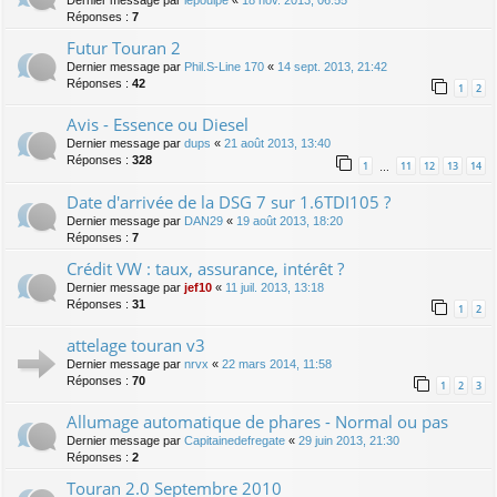
Dernier message par
lepoulpe
«
18 nov. 2013, 06:55
Réponses :
7
Futur Touran 2
Dernier message par
Phil.S-Line 170
«
14 sept. 2013, 21:42
Réponses :
42
1
2
Avis - Essence ou Diesel
Dernier message par
dups
«
21 août 2013, 13:40
Réponses :
328
1
11
12
13
14
…
Date d'arrivée de la DSG 7 sur 1.6TDI105 ?
Dernier message par
DAN29
«
19 août 2013, 18:20
Réponses :
7
Crédit VW : taux, assurance, intérêt ?
Dernier message par
jef10
«
11 juil. 2013, 13:18
Réponses :
31
1
2
attelage touran v3
Dernier message par
nrvx
«
22 mars 2014, 11:58
Réponses :
70
1
2
3
Allumage automatique de phares - Normal ou pas
Dernier message par
Capitainedefregate
«
29 juin 2013, 21:30
Réponses :
2
Touran 2.0 Septembre 2010