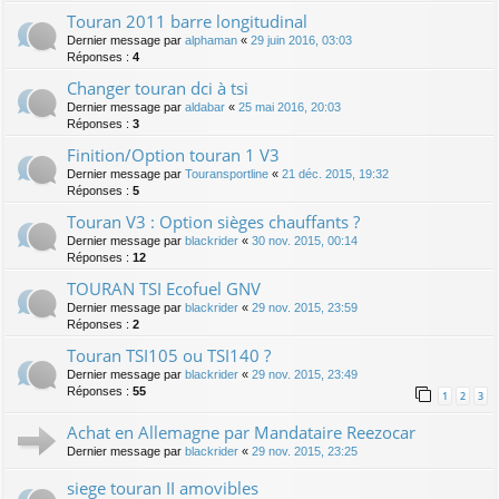
Touran 2011 barre longitudinal
Dernier message par
alphaman
«
29 juin 2016, 03:03
Réponses :
4
Changer touran dci à tsi
Dernier message par
aldabar
«
25 mai 2016, 20:03
Réponses :
3
Finition/Option touran 1 V3
Dernier message par
Touransportline
«
21 déc. 2015, 19:32
Réponses :
5
Touran V3 : Option sièges chauffants ?
Dernier message par
blackrider
«
30 nov. 2015, 00:14
Réponses :
12
TOURAN TSI Ecofuel GNV
Dernier message par
blackrider
«
29 nov. 2015, 23:59
Réponses :
2
Touran TSI105 ou TSI140 ?
Dernier message par
blackrider
«
29 nov. 2015, 23:49
Réponses :
55
1
2
3
Achat en Allemagne par Mandataire Reezocar
Dernier message par
blackrider
«
29 nov. 2015, 23:25
siege touran II amovibles