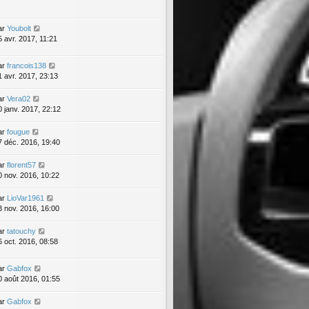
ar
Youbolt
5 avr. 2017, 11:21
ar
francois138
1 avr. 2017, 23:13
ar
Vera02
0 janv. 2017, 22:12
ar
fougue
7 déc. 2016, 19:40
ar
florent57
0 nov. 2016, 10:22
ar
LioVar1961
3 nov. 2016, 16:00
ar
tatouchy
6 oct. 2016, 08:58
ar
Gabfox
0 août 2016, 01:55
ar
Gabfox