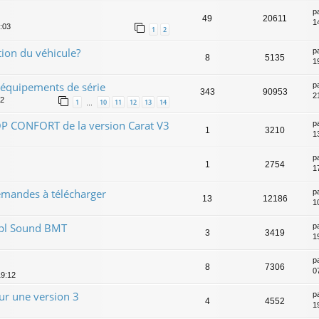
p
49
20611
1
9:03
1
2
tion du véhicule?
p
8
5135
1
 équipements de série
p
343
90953
2
02
1
10
11
12
13
14
…
OP CONFORT de la version Carat V3
p
1
3210
1
p
1
2754
1
emandes à télécharger
p
13
12186
1
 7pl Sound BMT
p
3
3419
1
p
8
7306
0
19:12
r une version 3
p
4
4552
1