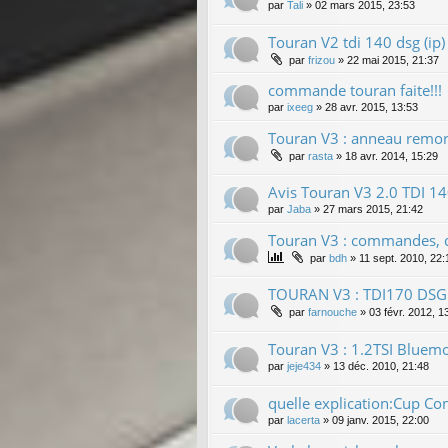
par
Tali
»
02 mars 2015, 23:53
Touran V2 tdi 140 dsg (ip)
par
frizou
»
22 mai 2015, 21:37
commande touran faite!!!
par
ixeeg
»
28 avr. 2015, 13:53
Touran V3 : anneau remor
par
rasta
»
18 avr. 2014, 15:29
Avis Touran V3 2.0 TDI 
par
Jaba
»
27 mars 2015, 21:42
Touran V3 : commandes, dé
par
bdh
»
11 sept. 2010, 22:
TOURAN V3 : TDI170 DSG
par
farnouche
»
03 févr. 2012, 1
Touran V3 : 1.2TSI Bluemot
par
jeje434
»
13 déc. 2010, 21:48
quelle explication:Cup Con
par
lacerta
»
09 janv. 2015, 22:00