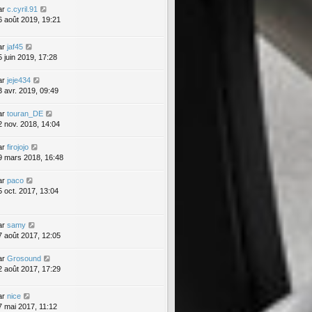
ar
c.cyril.91
6 août 2019, 19:21
ar
jaf45
5 juin 2019, 17:28
ar
jeje434
3 avr. 2019, 09:49
ar
touran_DE
2 nov. 2018, 14:04
ar
firojojo
9 mars 2018, 16:48
ar
paco
5 oct. 2017, 13:04
ar
samy
7 août 2017, 12:05
ar
Grosound
2 août 2017, 17:29
ar
nice
7 mai 2017, 11:12