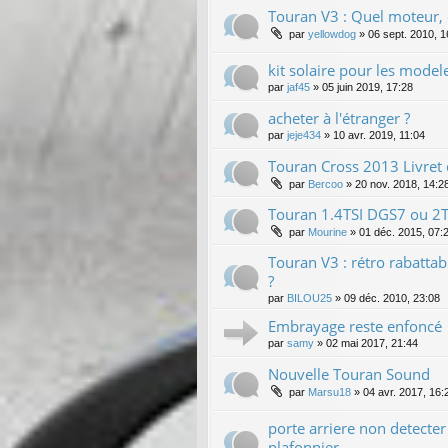
Touran V3 : Quel moteur, q
par
yellowdog
»
06 sept. 2010, 1
kit solaire pour les model
par
jaf45
»
05 juin 2019, 17:28
acheter à l'étranger ?
par
jeje434
»
10 avr. 2019, 11:04
Touran Cross 2013 Livret
par
Bercoo
»
20 nov. 2018, 14:2
Touran 1.4TSI DGS7 ou 2
par
Mourine
»
01 déc. 2015, 07:
Touran V3 : rétro rabatta
?
par
BILOU25
»
09 déc. 2010, 23:08
Embrayage reste enfoncé
par
samy
»
02 mai 2017, 21:44
Nouvelle Touran Sound
par
Marsu18
»
04 avr. 2017, 16:
porte arriere non detecter
plafonnier