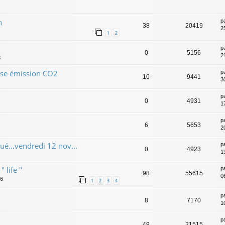
n
p
38
20419
2
1
2
p
0
5156
2
3
rise émission CO2
p
10
9441
3
p
0
4931
1
p
6
5653
2
ué...vendredi 12 nov...
p
0
4923
1
 life "
p
98
55615
0
46
1
2
3
4
p
8
7170
1
p
49
21515