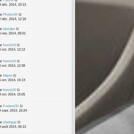
4 déc. 2014, 10:13
ar
Phobos34
2 déc. 2014, 12:18
ar
lepoulpe
6 nov. 2014, 09:51
ar
franck29
6 oct. 2014, 12:12
ar
franck29
6 oct. 2014, 12:08
ar
Miguel
5 oct. 2014, 16:13
ar
franck29
3 oct. 2014, 15:05
ar
Frederic91
9 sept. 2014, 16:24
ar
stephgap
9 août 2014, 06:13