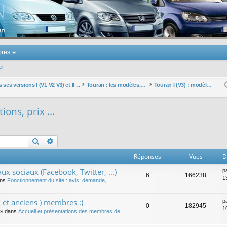
u Volkswagen Touran
res
er
ses versions I (V1 V2 V3) et II ...
Touran : les modèles, les prix, les achats, les options, ...
Touran I (V3) : modèles, options, prix ...
ions, prix ...
Rechercher
Recherche avancée
Réponses
Vues
D
ux sociaux (Facebook, Twitter, ...)
p
6
166238
1
ans
Fonctionnement du site : avis, demande,
 et anciens ) membres :)
p
0
182945
1
» dans
Accueil et présentations des membres de