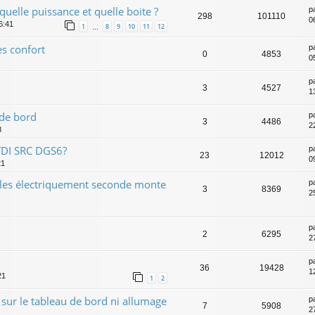
uelle puissance et quelle boite ?
p
298
101110
0
6:41
1
8
9
10
11
12
…
es confort
p
0
4853
0
p
3
4527
1
 de bord
p
3
4486
2
8
TDI SRC DGS6?
p
23
12012
0
21
bles électriquement seconde monte
p
3
8369
2
p
2
6295
2
p
36
19428
1
21
1
2
 sur le tableau de bord ni allumage
p
7
5908
2