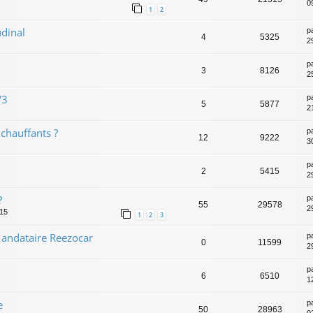
09
1
2
dinal
p
4
5325
2
p
3
8126
2
V3
p
5
5877
2
chauffants ?
p
12
9222
3
p
2
5415
2
?
p
55
29578
2
:15
1
2
3
andataire Reezocar
p
0
11599
2
p
6
6510
1
e
p
50
28963