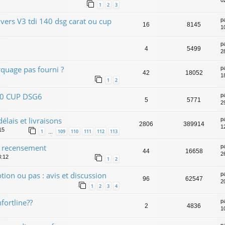
02
1
2
3
 vers V3 tdi 140 dsg carat ou cup
p
16
8145
1
p
4
5499
2
quage pas fourni ?
p
42
18052
1
1
2
140 CUP DSG6
p
5
5771
2
lais et livraisons
p
2806
389914
1
15
1
109
110
111
112
113
…
 recensement
p
44
16658
2
3:12
1
2
ion ou pas : avis et discussion
p
96
62547
2
1
2
3
4
fortline??
p
2
4836
1
p