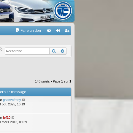
Faire un don
A
FA
on
’e
Q
ne
nr
Rechercher
Recherche avancée
xi
eg
on
ist
re
148 sujets • Page
1
sur
1
r
ernier message
ar
gnanvofredy
3 oct. 2025, 16:19
ar
jef10
0 mars 2013, 09:39