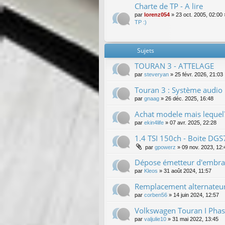
Charte de TP - A lire
par
lorenz054
»
23 oct. 2005, 02:00
TP :)
Sujets
TOURAN 3 - ATTELAGE
par
steveryan
»
25 févr. 2026, 21:03
Touran 3 : Système audio
par
gnaag
»
26 déc. 2025, 16:48
Achat modele mais lequel
par
ekin4life
»
07 avr. 2025, 22:28
1.4 TSI 150ch - Boite DG
par
gpowerz
»
09 nov. 2023, 12:
Dépose émetteur d'embr
par
Kleos
»
31 août 2024, 11:57
Remplacement alternateu
par
corben56
»
14 juin 2024, 12:57
Volkswagen Touran I Phas
par
valjulie10
»
31 mai 2022, 13:45