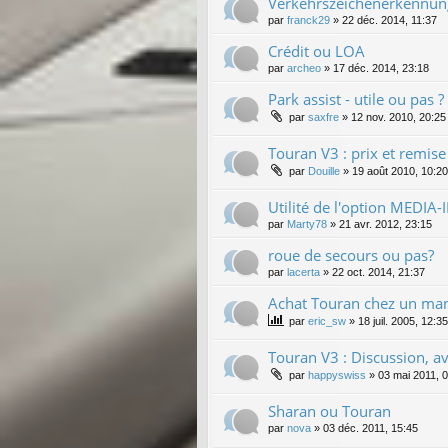
Verkehrszeichenerkennung
par
franck29
»
22 déc. 2014, 11:37
Crédit ou LOA
par
archeo
»
17 déc. 2014, 23:18
Park assist - utile ou pas ?
par
saxfre
»
12 nov. 2010, 20:25
Touran V3 : prix et remis
par
Douille
»
19 août 2010, 10:20
Utilité de l'option MEDIA-I
par
Marty78
»
21 avr. 2012, 23:15
roue de secours ou pas?
par
lacerta
»
22 oct. 2014, 21:37
Achat Touran chez un man
par
eric_sw
»
18 juil. 2005, 12:35
Touran V3 : Discussion, avi
par
happyswiss
»
03 mai 2011, 
Sharan ou Touran
par
nova
»
03 déc. 2011, 15:45