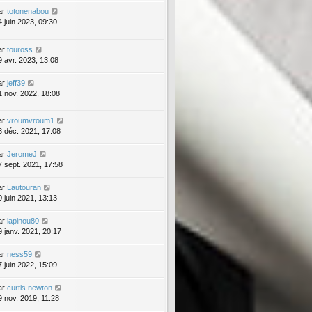
ar
totonenabou
4 juin 2023, 09:30
ar
touross
9 avr. 2023, 13:08
ar
jeff39
1 nov. 2022, 18:08
ar
vroumvroum1
3 déc. 2021, 17:08
ar
JeromeJ
7 sept. 2021, 17:58
ar
Lautouran
0 juin 2021, 13:13
ar
lapinou80
9 janv. 2021, 20:17
ar
ness59
7 juin 2022, 15:09
ar
curtis newton
9 nov. 2019, 11:28