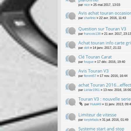
par
nice
»
25 mai 2017, 13:03
Avis achat touran occasio
par
charlinio
»
22 avr. 2016, 11:43
Question sur Touran V3
par
francois138
»
21 avr. 2017, 23:1
Achat touran info carte g
par
dd4
»
14 janv. 2017, 21:22
Clé Touran Carat
par
fougue
»
17 déc. 2016, 19:40
Avis Touran V3
par
florent57
»
17 nov. 2016, 16:44
achat Touran 2016...effect
par
LioVar1961
»
13 nov. 2016, 16:00
Touran V3 : nouvelle serie "
par
Hululi49
»
11 janv. 2013, 09:
Limiteur de vitesse
par
tonylefada
»
31 juil. 2016, 01:49
Systeme start and stop