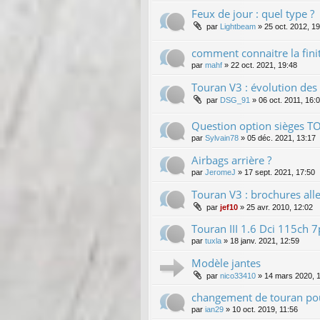
Feux de jour : quel type ?
par
Lightbeam
»
25 oct. 2012, 1
comment connaitre la fini
par
mahf
»
22 oct. 2021, 19:48
Touran V3 : évolution des
par
DSG_91
»
06 oct. 2011, 16:
Question option sièges T
par
Sylvain78
»
05 déc. 2021, 13:17
Airbags arrière ?
par
JeromeJ
»
17 sept. 2021, 17:50
Touran V3 : brochures all
par
jef10
»
25 avr. 2010, 12:02
Touran III 1.6 Dci 115ch
par
tuxla
»
18 janv. 2021, 12:59
Modèle jantes
par
nico33410
»
14 mars 2020, 
changement de touran pou
par
ian29
»
10 oct. 2019, 11:56