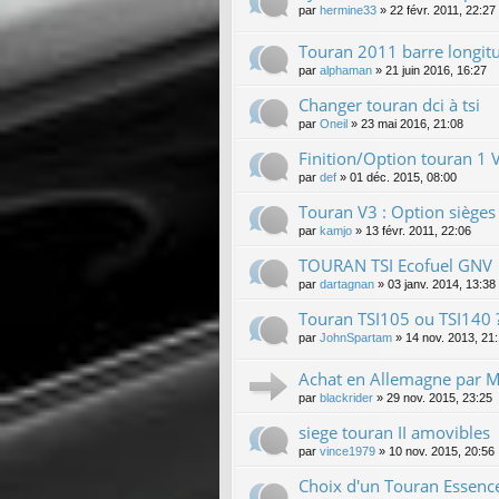
par
hermine33
»
22 févr. 2011, 22:27
Touran 2011 barre longitu
par
alphaman
»
21 juin 2016, 16:27
Changer touran dci à tsi
par
Oneil
»
23 mai 2016, 21:08
Finition/Option touran 1 
par
def
»
01 déc. 2015, 08:00
Touran V3 : Option sièges 
par
kamjo
»
13 févr. 2011, 22:06
TOURAN TSI Ecofuel GNV
par
dartagnan
»
03 janv. 2014, 13:38
Touran TSI105 ou TSI140 
par
JohnSpartam
»
14 nov. 2013, 21
Achat en Allemagne par M
par
blackrider
»
29 nov. 2015, 23:25
siege touran II amovibles
par
vince1979
»
10 nov. 2015, 20:56
Choix d'un Touran Essenc