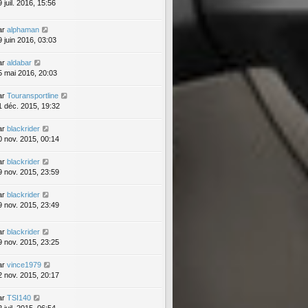
 juil. 2016, 15:56
ar
alphaman
9 juin 2016, 03:03
ar
aldabar
5 mai 2016, 20:03
ar
Touransportline
1 déc. 2015, 19:32
ar
blackrider
0 nov. 2015, 00:14
ar
blackrider
9 nov. 2015, 23:59
ar
blackrider
9 nov. 2015, 23:49
ar
blackrider
9 nov. 2015, 23:25
ar
vince1979
2 nov. 2015, 20:17
ar
TSI140