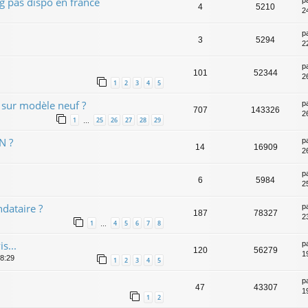
 pas dispo en france
4
5210
2
p
3
5294
2
p
101
52344
2
1
2
3
4
5
e sur modèle neuf ?
p
707
143326
2
1
25
26
27
28
29
…
N ?
p
14
16909
2
p
6
5984
2
dataire ?
p
187
78327
2
1
4
5
6
7
8
…
s...
p
120
56279
1
08:29
1
2
3
4
5
p
47
43307
1
1
2