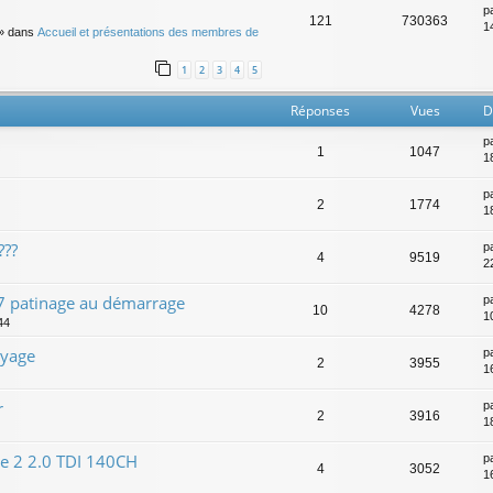
p
121
730363
14
» dans
Accueil et présentations des membres de
1
2
3
4
5
Réponses
Vues
D
p
1
1047
1
p
2
1774
1
???
p
4
9519
2
S7 patinage au démarrage
p
10
4278
1
44
ayage
p
2
3955
1
r
p
2
3916
1
e 2 2.0 TDI 140CH
p
4
3052
1