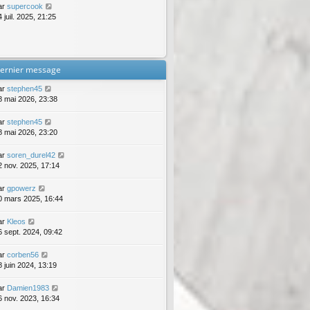
ar
supercook
 juil. 2025, 21:25
ernier message
ar
stephen45
8 mai 2026, 23:38
ar
stephen45
8 mai 2026, 23:20
ar
soren_durel42
2 nov. 2025, 17:14
ar
gpowerz
0 mars 2025, 16:44
ar
Kleos
6 sept. 2024, 09:42
ar
corben56
8 juin 2024, 13:19
ar
Damien1983
6 nov. 2023, 16:34