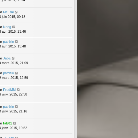
 juil. 2015, 06:54
ar
Mc Rai
0 juin 2015, 00:18
ar
ixeeg
8 avr. 2015, 23:46
ar
patrizio
8 avr. 2015, 13:48
ar
Jaba
9 mars 2015, 21:09
ar
patrizio
2 mars 2015, 12:59
ar
FredMM
6 janv. 2015, 22:38
ar
patrizio
0 janv. 2015, 21:16
ar
fab01
0 janv. 2015, 19:52
ar
TSI140