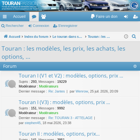
TouranPassion
Accueil
Faire un don
Le forum des propriétaires ou futurs acquéreurs du Volkswagen Touran
cc
Rechercher
or
Connexion
e
S’enregistrer
on
’e
ès
u
m
ne
nr
R
Accueil
Index du forum
Le touran dans ses versions I (V1 V2 V3) et II ...
Touran : les modèles, les prix, les achats, les options, ...
e
ra
m
br
xi
eg
Touran : les modèles, les prix, les achats, les
c
pi
s
es
on
ist
options, ...
h
de
re
e
Forum
r
r
Touran I (V1 et V2) : modèles, options, prix ...
c
Sujets
:
293
,
Messages
:
19229
h
Modérateur :
Modérateurs
Dernier message :
Re: Jantes
par
Wenrow
, 25 juil. 2026, 20:09
e
r
Touran I (V3) : modèles, options, prix ...
Sujets
:
151
,
Messages
:
9992
Modérateur :
Modérateurs
Dernier message :
Re: TOURAN 3 - ATTELAGE
par
stephen45
, 18 mai 2026, 23:38
Touran II : modèles, options, prix...
Sujets
:
141
,
Messages
:
3951