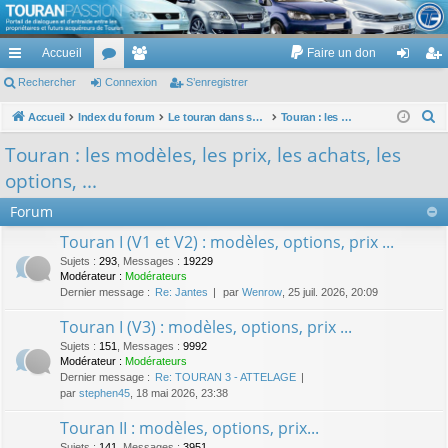
TouranPassion
Accueil
Faire un don
Le forum des propriétaires ou futurs acquéreurs du Volkswagen Touran
cc
Rechercher
or
Connexion
e
S’enregistrer
on
’e
ès
u
m
ne
nr
R
Accueil
Index du forum
Le touran dans ses versions I (V1 V2 V3) et II ...
Touran : les modèles, les prix, les achats, les options, ...
e
ra
m
br
xi
eg
Touran : les modèles, les prix, les achats, les
c
pi
s
es
on
ist
options, ...
h
de
re
e
Forum
r
r
Touran I (V1 et V2) : modèles, options, prix ...
c
Sujets
:
293
,
Messages
:
19229
h
Modérateur :
Modérateurs
Dernier message :
Re: Jantes
par
Wenrow
, 25 juil. 2026, 20:09
e
r
Touran I (V3) : modèles, options, prix ...
Sujets
:
151
,
Messages
:
9992
Modérateur :
Modérateurs
Dernier message :
Re: TOURAN 3 - ATTELAGE
par
stephen45
, 18 mai 2026, 23:38
Touran II : modèles, options, prix...
Sujets
:
141
,
Messages
:
3951