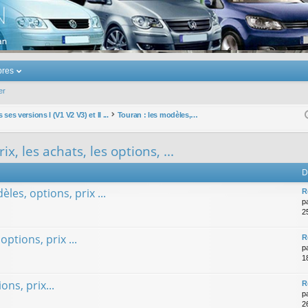
u Volkswagen Touran
res
er
ses versions I (V1 V2 V3) et II ...
Touran : les modèles, les prix, les achats, les options, ...
x, les achats, les options, ...
D
èles, options, prix ...
R
p
25
options, prix ...
R
p
1
ons, prix...
R
p
2