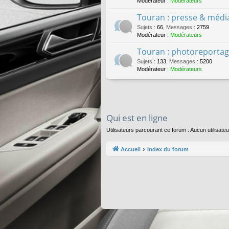
Modérateur :
Modérateurs
Touran : presse & médi
Sujets
:
66
,
Messages
:
2759
Modérateur :
Modérateurs
Touran : photoreportag
Sujets
:
133
,
Messages
:
5200
Modérateur :
Modérateurs
Qui est en ligne
Utilisateurs parcourant ce forum : Aucun utilisateur
Accueil
Index du forum