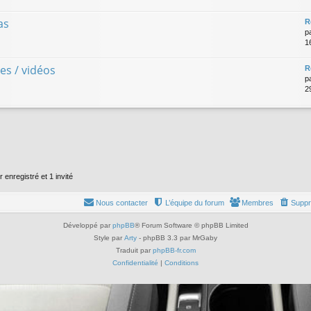
as
R
p
1
es / vidéos
R
p
29
 enregistré et 1 invité
Nous contacter
L’équipe du forum
Membres
Suppr
Développé par
phpBB
® Forum Software © phpBB Limited
Style par
Arty
- phpBB 3.3 par MrGaby
Traduit par
phpBB-fr.com
Confidentialité
|
Conditions