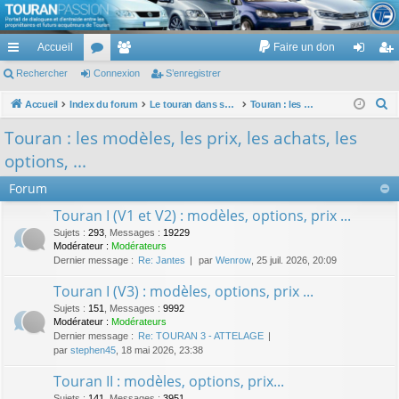
TouranPassion
Accueil
Faire un don
Le forum des propriétaires ou futurs acquéreurs du Volkswagen Touran
cc
Rechercher
or
Connexion
e
S’enregistrer
on
’e
ès
u
m
ne
nr
R
Accueil
Index du forum
Le touran dans ses versions I (V1 V2 V3) et II ...
Touran : les modèles, les prix, les achats, les options, ...
e
ra
m
br
xi
eg
Touran : les modèles, les prix, les achats, les
c
pi
s
es
on
ist
options, ...
h
de
re
e
Forum
r
r
Touran I (V1 et V2) : modèles, options, prix ...
c
Sujets
:
293
,
Messages
:
19229
h
Modérateur :
Modérateurs
Dernier message :
Re: Jantes
par
Wenrow
, 25 juil. 2026, 20:09
e
r
Touran I (V3) : modèles, options, prix ...
Sujets
:
151
,
Messages
:
9992
Modérateur :
Modérateurs
Dernier message :
Re: TOURAN 3 - ATTELAGE
par
stephen45
, 18 mai 2026, 23:38
Touran II : modèles, options, prix...
Sujets
:
141
,
Messages
:
3951