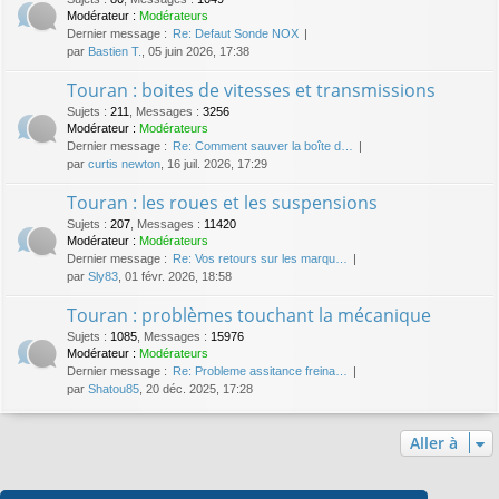
Modérateur :
Modérateurs
Dernier message :
Re: Defaut Sonde NOX
par
Bastien T.
, 05 juin 2026, 17:38
Touran : boites de vitesses et transmissions
Sujets
:
211
,
Messages
:
3256
Modérateur :
Modérateurs
Dernier message :
Re: Comment sauver la boîte d…
par
curtis newton
, 16 juil. 2026, 17:29
Touran : les roues et les suspensions
Sujets
:
207
,
Messages
:
11420
Modérateur :
Modérateurs
Dernier message :
Re: Vos retours sur les marqu…
par
Sly83
, 01 févr. 2026, 18:58
Touran : problèmes touchant la mécanique
Sujets
:
1085
,
Messages
:
15976
Modérateur :
Modérateurs
Dernier message :
Re: Probleme assitance freina…
par
Shatou85
, 20 déc. 2025, 17:28
Aller à
Qui est en ligne