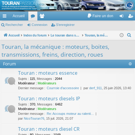
TouranPassion
Accueil
Faire un don
Le forum des propriétaires ou futurs acquéreurs du Volkswagen Touran
cc
Rechercher
or
Connexion
e
S’enregistrer
on
’e
ès
u
m
ne
nr
R
Accueil
Index du forum
Le touran dans ses versions I (V1 V2 V3) et II ...
Touran, la mécanique : moteurs, boites, transmissions, freins, direction, roues
e
ra
m
br
xi
eg
Touran, la mécanique : moteurs, boites,
c
pi
s
es
on
ist
transmissions, freins, direction, roues
h
de
re
e
Forum
r
r
Touran : moteurs essence
c
Sujets
:
115
,
Messages
:
2044
h
Modérateur :
Modérateurs
Dernier message :
Courroie d'accessoire
par
derf_911
, 25 juin 2026, 13:40
e
r
Touran : moteurs diesels IP
Sujets
:
370
,
Messages
:
6462
Modérateur :
Modérateurs
Dernier message :
Re: Accoups moteur au ralenti…
par
NicoTouran76
, 15 juil. 2026, 21:07
Touran : moteurs diesel CR
Sujets
:
80
,
Messages
:
1049