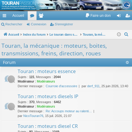
TouranPassion
Accueil
Faire un don
Le forum des propriétaires ou futurs acquéreurs du Volkswagen Touran
cc
Rechercher
or
Connexion
e
S’enregistrer
on
’e
ès
u
m
ne
nr
R
Accueil
Index du forum
Le touran dans ses versions I (V1 V2 V3) et II ...
Touran, la mécanique : moteurs, boites, transmissions, freins, direction, roues
e
ra
m
br
xi
eg
Touran, la mécanique : moteurs, boites,
c
pi
s
es
on
ist
transmissions, freins, direction, roues
h
de
re
e
Forum
r
r
Touran : moteurs essence
c
Sujets
:
115
,
Messages
:
2044
h
Modérateur :
Modérateurs
Dernier message :
Courroie d'accessoire
par
derf_911
, 25 juin 2026, 13:40
e
r
Touran : moteurs diesels IP
Sujets
:
370
,
Messages
:
6462
Modérateur :
Modérateurs
Dernier message :
Re: Accoups moteur au ralenti…
par
NicoTouran76
, 15 juil. 2026, 21:07
Touran : moteurs diesel CR
Sujets
:
80
,
Messages
:
1049