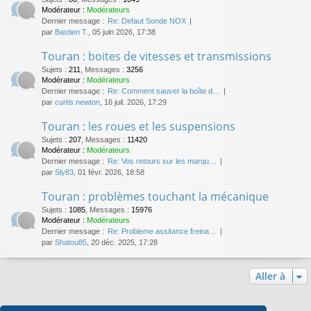
Modérateur :
Modérateurs
Dernier message :
Re: Defaut Sonde NOX
par
Bastien T.
, 05 juin 2026, 17:38
Touran : boites de vitesses et transmissions
Sujets
:
211
,
Messages
:
3256
Modérateur :
Modérateurs
Dernier message :
Re: Comment sauver la boîte d…
par
curtis newton
, 16 juil. 2026, 17:29
Touran : les roues et les suspensions
Sujets
:
207
,
Messages
:
11420
Modérateur :
Modérateurs
Dernier message :
Re: Vos retours sur les marqu…
par
Sly83
, 01 févr. 2026, 18:58
Touran : problèmes touchant la mécanique
Sujets
:
1085
,
Messages
:
15976
Modérateur :
Modérateurs
Dernier message :
Re: Probleme assitance freina…
par
Shatou85
, 20 déc. 2025, 17:28
Aller à
Qui est en ligne