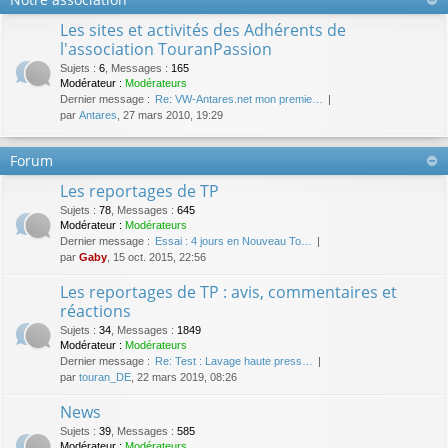
Les sites et activités des Adhérents de
l'association TouranPassion
Sujets
:
6
,
Messages
:
165
Modérateur :
Modérateurs
Dernier message :
Re: VW-Antares.net mon premie…
par
Antares
, 27 mars 2010, 19:29
Forum
Les reportages de TP
Sujets
:
78
,
Messages
:
645
Modérateur :
Modérateurs
Dernier message :
Essai : 4 jours en Nouveau To…
par
Gaby
, 15 oct. 2015, 22:56
Les reportages de TP : avis, commentaires et
réactions
Sujets
:
34
,
Messages
:
1849
Modérateur :
Modérateurs
Dernier message :
Re: Test : Lavage haute press…
par
touran_DE
, 22 mars 2019, 08:26
News
Sujets
:
39
,
Messages
:
585
Modérateur :
Modérateurs