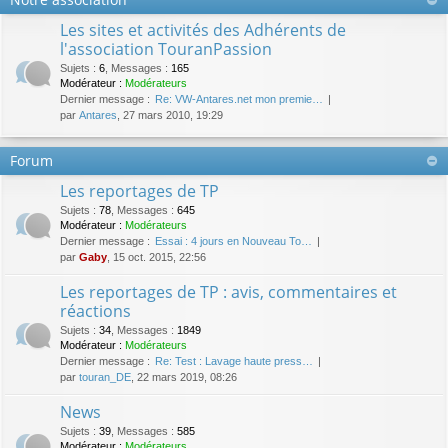
Les sites et activités des Adhérents de
l'association TouranPassion
Sujets
:
6
,
Messages
:
165
Modérateur :
Modérateurs
Dernier message :
Re: VW-Antares.net mon premie…
par
Antares
, 27 mars 2010, 19:29
Forum
Les reportages de TP
Sujets
:
78
,
Messages
:
645
Modérateur :
Modérateurs
Dernier message :
Essai : 4 jours en Nouveau To…
par
Gaby
, 15 oct. 2015, 22:56
Les reportages de TP : avis, commentaires et
réactions
Sujets
:
34
,
Messages
:
1849
Modérateur :
Modérateurs
Dernier message :
Re: Test : Lavage haute press…
par
touran_DE
, 22 mars 2019, 08:26
News
Sujets
:
39
,
Messages
:
585
Modérateur :
Modérateurs